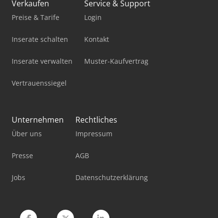
Verkaufen
Service & Support
Gildemeister Ctx 200
Preise & Tarife
Login
Gildemeister Ctx Alpha 300
Inserate schalten
Kontakt
Gildemeister Twin 42
Inserate verwalten
Muster-Kaufvertrag
Holzkraft Hbs 533
Vertrauenssiegel
Homag Centateq N-500
Homag Centateq P-110
Unternehmen
Rechtliches
Okuma Mb-4000H
Über uns
Impressum
Okuma Mb-5000H
Presse
AGB
Panhans 680/200
Jobs
Datenschutzerklärung
Ras Xxl-Center 75.06-2
Vitap Alfa