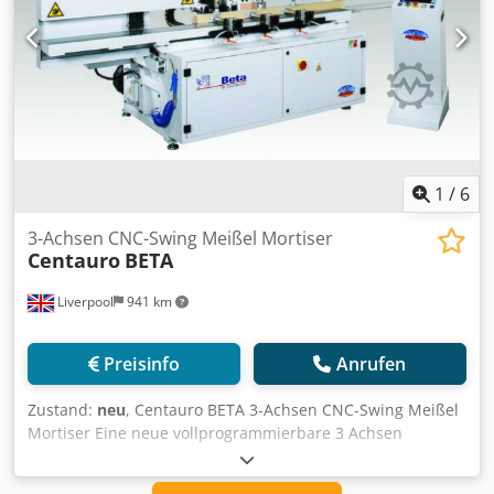
1
/
6
3-Achsen CNC-Swing Meißel Mortiser
Centauro
BETA
Liverpool
941 km
Preisinfo
Anrufen
Zustand:
neu
, Centauro BETA 3-Achsen CNC-Swing Meißel
Mortiser Eine neue vollprogrammierbare 3 Achsen
horizontale CNC-Schaukel Meißel Mortiser für allgemeine
Schreinerei und Möbel Produktion geeignet. Durch eine