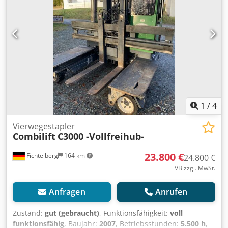
1
/
4
Vierwegestapler
Combilift
C3000 -Vollfreihub-
23.800 €
Fichtelberg
164 km
24.800 €
VB zzgl. MwSt.
Anfragen
Anrufen
Zustand:
gut (gebraucht)
, Funktionsfähigkeit:
voll
funktionsfähig
, Baujahr:
2007
, Betriebsstunden:
5.500 h
,