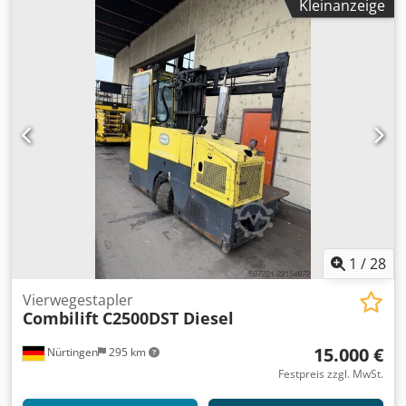
in großen Höhen Extras: USB-Anschluss im Cockpit Das
Kleinanzeige
Masttyp:
Triplex
, Bauhöhe:
2.700 mm
, Batteriespannung:
Gerät stammt aus dem Baujahr 2022 und wurde nur sehr
48 V
, Gabellänge:
1.150 mm
, Vorderreifengröße:
,
wenig genutzt. Es weist lediglich leichte, altersübliche
Hinterreifengröße:
, Gesamtgewicht:
4.203 kg
, 5061469
Gebrauchsspuren auf und befindet sich technisch wie
Seriennummer: 91119331 Chedpfxjyg S T Uj Ahmja
optisch in einem Top-Zustand. Durch den 7-Meter-Triplex-
Batteriedaten: 48 V, 4 PzS, 620 Ah, Baujahr: 2017
Mast und die kompakte Mehrwege-Lenkung ist der
CBE3000 die perfekte Lösung für das Handling von Langgut
und Paletten in schmalen Gängen. Sofort einsatzbereit!
1
/
28
Vierwegestapler
Combilift
C2500DST Diesel
15.000 €
Nürtingen
295 km
Festpreis zzgl. MwSt.