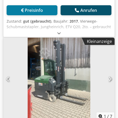
Preisinfo
Anrufen
Zustand:
gut (gebraucht)
, Baujahr:
2017
, Vierwege-
Schubmaststapler, Jungheinrich, ETV Q20, 2to. – gebraucht
- : Chedsyzfluepfx Ahmoa Preis auf Anfrage! Hersteller:
JUNGHEINRICH Typ: ETV Q20 Baujahr 2017 Seriennummer:
Kleinanzeige
91123242 Optionen: DL 080680DZ Nenntragfähigkeit.
2.000kg 48V, 8,5kW, Leergewicht ohne Batterie: 3.445kg
Batteriegewicht: 892 / 986kg Betriebsstunden: 20700
Hubhöhe: 6800mm Zinkenlänge: 800mm Fahrzeuggewicht:
4431kg Zustand: gut Verfügbar: ab sofort Standort: 97828
Marktheidenfeld
1
/
7