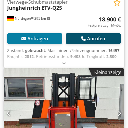
Vierwege-Schubmaststapler
Jungheinrich
ETV-Q25
18.900 €
Nürtingen
295 km
Festpreis zzgl. MwSt.
Anfragen
Anrufen
Zustand:
gebraucht
, Maschinen-/Fahrzeugnummer:
16497
,
Baujahr:
2012
, Betriebsstunden:
9.408 h
, Tragkraft:
2.500
kg
, Hubhöhe:
5.000 mm
, Freihub:
1.700 mm
,
Lastschwerpunkt:
600 mm
, Kraftstofftyp:
elektrisch
,
Kleinanzeige
Masttyp:
Triplex
, Bauhöhe:
2.300 mm
, Batteriespannung:
48 V
, Gabellänge:
1.150 mm
, Gesamtgewicht:
4.053 kg
,
4958299 Cjdpfx Asxb Hl Tshmjha Seriennummer: 91077396
Batteriedaten: 48 V, 5 PZS, 775 Ah, Baujahr 2016