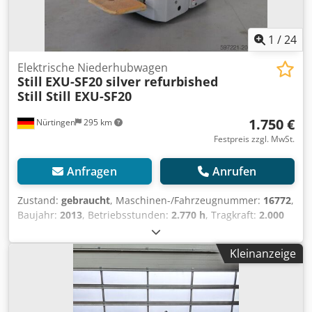
1
/
24
Elektrische Niederhubwagen
Still
EXU-SF20 silver refurbished
Still Still EXU-SF20
1.750 €
Nürtingen
295 km
Festpreis zzgl. MwSt.
Anfragen
Anrufen
Zustand:
gebraucht
, Maschinen-/Fahrzeugnummer:
16772
,
Baujahr:
2013
, Betriebsstunden:
2.770 h
, Tragkraft:
2.000
kg
, Hubhöhe:
200 mm
, Lastschwerpunkt:
600 mm
,
Kraftstofftyp:
elektrisch
, Masttyp:
Simplex
, Bauhöhe:
1.500
Kleinanzeige
mm
, Batteriespannung:
24 V
, Gabellänge:
1.150 mm
,
Gesamtgewicht:
864 kg
, 5036830 Seriennummer:
F201279D00217 Cjdpfx Aaex Rphrj Dorf Batterie-Details: 24
V, 3PzS, 375, Baujahr: 2021