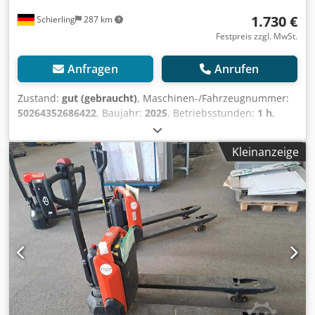
1.730 €
Schierling
287 km
Festpreis zzgl. MwSt.
Anfragen
Anrufen
Zustand:
gut (gebraucht)
, Maschinen-/Fahrzeugnummer:
50264352686422
, Baujahr:
2025
, Betriebsstunden:
1 h
,
Tragkraft:
1.500 kg
, Hubhöhe:
200 mm
, Kraftstofftyp:
elektrisch
, Masttyp:
Sonstige
, Gesamtgewicht:
130 kg
,
Kleinanzeige
Motortyp: Elektrisch, Hersteller: EP Equipment Csdpfx
Aaszp Ugbo Dsrf