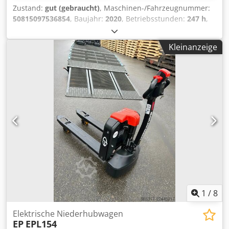
Zustand:
gut (gebraucht)
, Maschinen-/Fahrzeugnummer:
50815097536854
, Baujahr:
2020
, Betriebsstunden:
247 h
,
Tragkraft:
1.600 kg
, Hubhöhe:
4.150 mm
, Kraftstofftyp:
elektrisch
, Masttyp:
Sonstige
, Gesamtgewicht:
1.440 kg
,
Kleinanzeige
5223263 Csdpfx Aaozp Ugho Djrf Der Toyota SWE160L aus
der BT Staxio W-Serie ist ein leistungsstarker elektrischer
Hochhubwagen, der speziell für den Einsatz auf unebenen
Böden und Rampen konzipiert wurde. Mit einer
Tragfähigkeit von 1.600 kg und einer Hubhöhe von bis zu
4,15 m ist er die ideale Lösung für ...
1
/
8
Elektrische Niederhubwagen
EP
EPL154