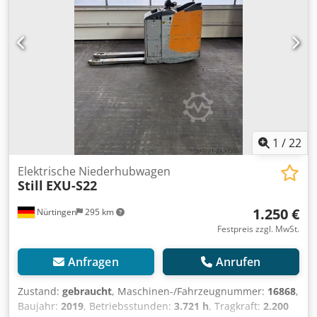
1
/
22
Elektrische Niederhubwagen
Still
EXU-S22
1.250 €
Nürtingen
295 km
Festpreis zzgl. MwSt.
Anfragen
Anrufen
Zustand:
gebraucht
, Maschinen-/Fahrzeugnummer:
16868
,
Baujahr:
2019
, Betriebsstunden:
3.721 h
, Tragkraft:
2.200