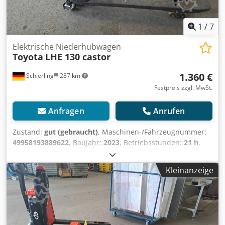
1
/
7
Elektrische Niederhubwagen
Toyota
LHE 130 castor
1.360 €
Schierling
287 km
Festpreis zzgl. MwSt.
Anfragen
Anrufen
Zustand:
gut (gebraucht)
, Maschinen-/Fahrzeugnummer:
49958193889622
, Baujahr:
2023
, Betriebsstunden:
21 h
,
Tragkraft:
1.300 kg
, Hubhöhe:
190 mm
, Kraftstofftyp:
elektrisch
, Masttyp:
Sonstige
, Gesamtgewicht:
130 kg
,
Kleinanzeige
Motortyp: Elektrisch, Hersteller: Toyota Crjdpfxszp Uf Rj Aa
Dsf