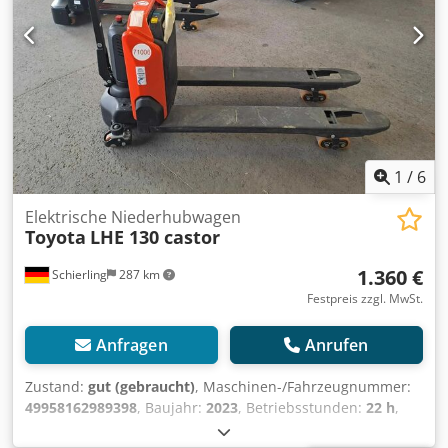
1
/
6
Elektrische Niederhubwagen
Toyota
LHE 130 castor
1.360 €
Schierling
287 km
Festpreis zzgl. MwSt.
Anfragen
Anrufen
Zustand:
gut (gebraucht)
, Maschinen-/Fahrzeugnummer:
49958162989398
, Baujahr:
2023
, Betriebsstunden:
22 h
,
Tragkraft:
1.300 kg
, Hubhöhe:
190 mm
, Kraftstofftyp: