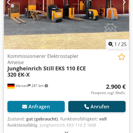
1
/
25
Kommissionierer Elektrostapler
Ameise
Jungheinrich Still
EKS 110 ECE
320 EK-X
2.900 €
Viersen
281 km
Festpreis zzgl. MwSt.
Anfragen
Anrufen
Zustand:
gut (gebraucht)
, Funktionsfähigkeit:
voll
funktionsfähig
, Jungheinrich EKS 110 Z 160E
Kommissionierer: - regelmäßig von Jungheinrich gewartet -