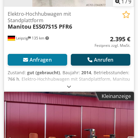
1
/
9
Elektro-Hochhubwagen mit
Standplattform
Manitou
ES507S15 PFR6
2.395 €
Leipzig
135 km
Festpreis zzgl. MwSt.
Anfragen
Anrufen
Zustand:
gut (gebraucht)
, Baujahr:
2014
, Betriebsstunden:
766 h
, Elektro-Hochhubwagen mit Standplattform, Manitou
– gebraucht - : Preis ab Standort: nur 2.395.-€ (netto)!
Hersteller: Manitou Modell: Manilec Typ: ES507S15 PFR6
Kleinanzeige
Baujahr: 2014 Seriennummer: 941824 Hubhöhe: 1,47m
Nominale Tragkraft. 700kg Betriebsstunden: ca. 766h
Eigengewicht: ca. 1.240kg 24V, Crjdpfxszp Rzzs Aa Dsf
Batteriegewicht: min.: 189kg / max.: 304kg Zustand: gut
Verfügbar: ab sofort Standort: Leipzig