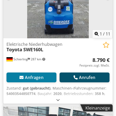
1
/
11
Elektrische Niederhubwagen
Toyota
SWE160L
8.790 €
Schierling
287 km
Festpreis zzgl. MwSt.
Anfragen
Anrufen
Zustand:
gut (gebraucht)
, Maschinen-/Fahrzeugnummer:
54003544850774
, Baujahr:
2020
, Betriebsstunden:
358 h
,
Tragkraft:
1.600 kg
, Hubhöhe:
4.150 mm
, Kraftstofftyp:
elektrisch
, Masttyp:
Sonstige
, Gesamtgewicht:
1.440 kg
,
Kleinanzeige
5223266 Crjdpfxszqbwcs Aa Dsf Der Toyota SWE160L aus
der BT Staxio W-Serie ist ein leistungsstarker Elektro-