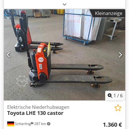
Tragkraft:
1.500 kg
, Hubhöhe:
200 mm
, Kraftstofftyp:
elektrisch
, Masttyp:
Sonstige
, Gesamtgewicht:
130 kg
,
Kleinanzeige
Motortyp: Elektrisch, Hersteller: EP Equipment Crjdszqb
Hdopfx Aa Def
1
/
6
Elektrische Niederhubwagen
Toyota
LHE 130 castor
1.360 €
Schierling
287 km