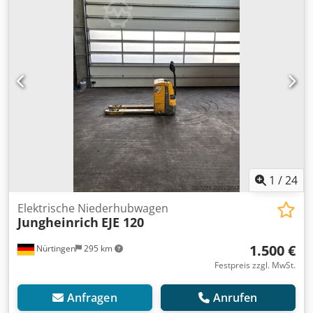
Gesamtgewicht:
551 kg
, 5078336 Seriennummer: 98133439
Cjdpfxsyk N Iqs Aa Dsrf Batterie-Details: 24 V, 2 TPzS, 250
Ah (Baujahr 2019)
1
/
24
Elektrische Niederhubwagen
Jungheinrich
EJE 120
1.500 €
Nürtingen
295 km
Festpreis zzgl. MwSt.
Anfragen
Anrufen