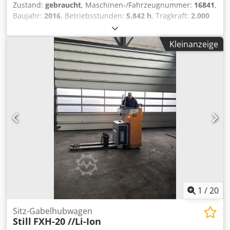
Zustand:
gebraucht
, Maschinen-/Fahrzeugnummer:
16841
,
Baujahr:
2016
, Betriebsstunden:
5.842 h
, Tragkraft:
2.000
kg
, Lastschwerpunkt:
600 mm
, Kraftstofftyp:
elektrisch
,
Masttyp:
Simplex
, Batteriespannung:
24 V
, Gabellänge:
Kleinanzeige
1.190 mm
, Hinterreifengröße:
Tandem
, Gesamtgewicht:
864 kg
, 5041222 Seriennummer: F20179G00769 Csdpfx
Aajygzd Ns Dsrf Batterie-Details: 24 Volt
1
/
20
Sitz-Gabelhubwagen
Still
FXH-20 //Li-Ion