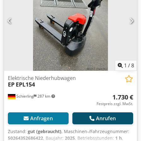
1
/
8
Elektrische Niederhubwagen
EP
EPL154
1.730 €
Schierling
287 km
Festpreis zzgl. MwSt.
Anfragen
Anrufen
Zustand:
gut (gebraucht)
, Maschinen-/Fahrzeugnummer:
50264352686422
, Baujahr:
2025
, Betriebsstunden:
1 h
,