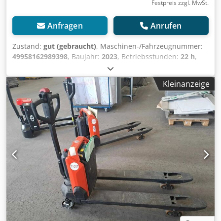
Festpreis zzgl. MwSt.
Anfragen
Anrufen
Zustand:
gut (gebraucht)
, Maschinen-/Fahrzeugnummer:
49958162989398
, Baujahr:
2023
, Betriebsstunden:
22 h
,
Tragkraft:
1.300 kg
, Hubhöhe:
190 mm
, Kraftstofftyp:
elektrisch
, Masttyp:
Sonstige
, Gesamtgewicht:
130 kg
,
Kleinanzeige
Motortyp: Elektrisch, Hersteller: Toyota Codpfx Aezqb E
Hoa Djrf