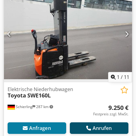
Hochhubwagen, der speziell für den Einsatz auf
unebenem Untergrund und Rampen entwickelt wurde. Mit
einer Tragfähigkeit von 1.600 kg und einer Hubhöhe von
bis zu 4,15 m ist er die ideale Lösung für ...
1
/
11
Elektrische Niederhubwagen
Toyota
SWE160L
9.250 €
Schierling
287 km
Festpreis zzgl. MwSt.
Anfragen
Anrufen