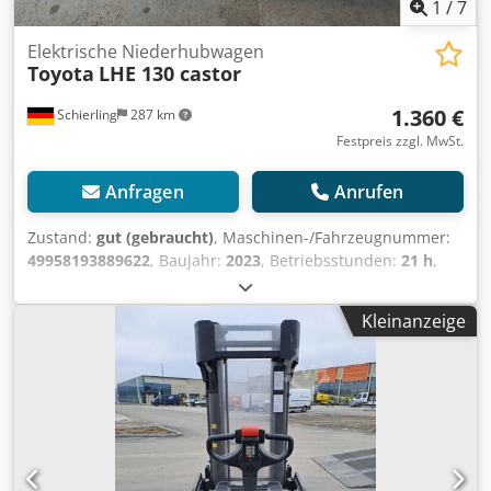
1
/
7
Elektrische Niederhubwagen
Toyota
LHE 130 castor
1.360 €
Schierling
287 km
Festpreis zzgl. MwSt.
Anfragen
Anrufen
Zustand:
gut (gebraucht)
, Maschinen-/Fahrzeugnummer:
49958193889622
, Baujahr:
2023
, Betriebsstunden:
21 h
,
Tragkraft:
1.300 kg
, Hubhöhe:
190 mm
, Kraftstofftyp:
elektrisch
, Masttyp:
Sonstige
, Gesamtgewicht:
130 kg
,
Kleinanzeige
Motortyp: Elektrisch, Hersteller: Toyota Crjdpfx Aaezqb E Ts
Dsf