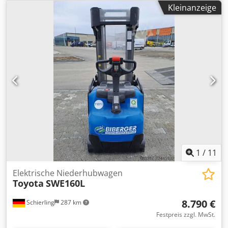
elektrisch
, Masttyp:
Sonstige
, Gesamtgewicht:
130 kg
,
Kleinanzeige
Motortyp: Elektrisch, Hersteller: Toyota Crjdpfx Aaozp Uf Dj
Djf
1
/
11
Elektrische Niederhubwagen
Toyota
SWE160L
8.790 €
Schierling
287 km
Festpreis zzgl. MwSt.