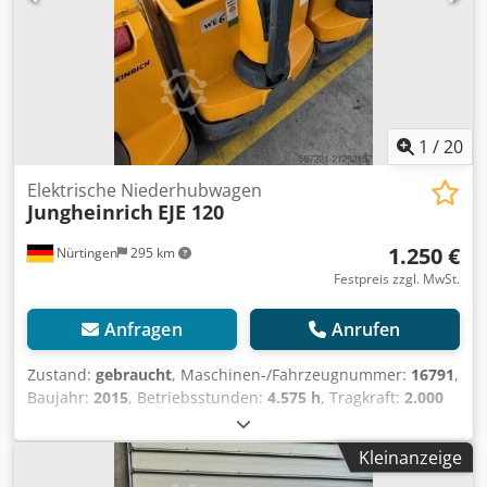
1
/
20
Elektrische Niederhubwagen
Jungheinrich
EJE 120
1.250 €
Nürtingen
295 km
Festpreis zzgl. MwSt.
Anfragen
Anrufen
Zustand:
gebraucht
, Maschinen-/Fahrzeugnummer:
16791
,
Baujahr:
2015
, Betriebsstunden:
4.575 h
, Tragkraft:
2.000
kg
, Hubhöhe:
200 mm
, Lastschwerpunkt:
600 mm
,
Kraftstofftyp:
elektrisch
, Masttyp:
Sonstige
, Bauhöhe:
Kleinanzeige
1.320 mm
, Batteriespannung:
24 V
, Gabellänge:
1.150 mm
,