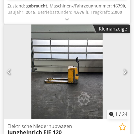
Zustand:
gebraucht
, Maschinen-/Fahrzeugnummer:
16790
,
Baujahr:
2015
, Betriebsstunden:
4.676 h
, Tragkraft:
2.000
kg
, Hubhöhe:
200 mm
, Lastschwerpunkt:
600 mm
,
Kraftstofftyp:
elektrisch
, Masttyp:
Sonstige
, Bauhöhe:
Kleinanzeige
1.320 mm
, Batteriespannung:
24 V
, Gesamtgewicht:
551
kg
, 5054103 Credpfx Asyadx Noa Dsf Seriennummer:
98143438 Batteriedetails: 24 V, 2 PzS, 250 Ah (2015)
1
/
24
Elektrische Niederhubwagen
Jungheinrich
EJE 120