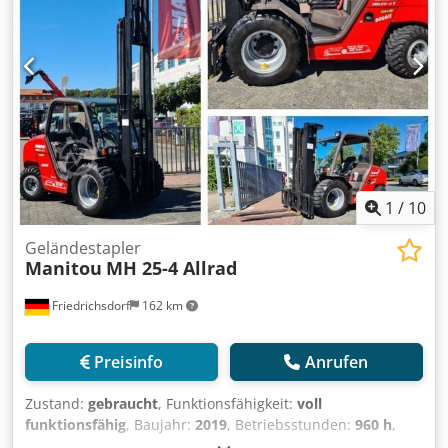
1
/
10
Geländestapler
Manitou
MH 25-4 Allrad
Friedrichsdorf
162 km
Preisinfo
Anrufen
Zustand:
gebraucht
, Funktionsfähigkeit:
voll
funktionsfähig
, Baujahr:
2019
, Betriebsstunden:
960 h
,
Tragkraft:
2.500 kg
, Hubhöhe:
4.000 mm
, Freihub:
1.321