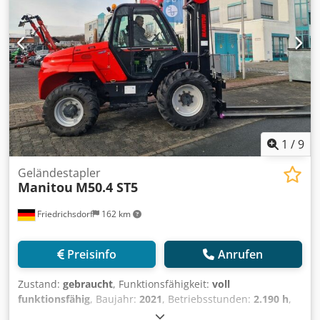
mm ISO Klasse: ISO Klasse 3 = 2.500 - 4.999 kg Masttyp:
Triplex Zustand: Einsatzbereit und voll funktionsfähig
Zustand Technisch: sehr gut Bereifung vorne Typ: Luft
Chedsvuck Nopfx Af Uja Bereifung vorne Zustand: 80 -
100% Bereifung hinten Typ: Luft Bereifung hinten Zustand:
80 - 100% Seitenschieber, 3. Ventil, Arbeitsscheinwerfer
hinten, Arbeitsscheinwerfer vorn, Heizung, Vollkabine,
Rundumleuchte,
1
/
9
Geländestapler
Manitou
M50.4 ST5
Friedrichsdorf
162 km
Preisinfo
Anrufen
Zustand:
gebraucht
, Funktionsfähigkeit:
voll
funktionsfähig
, Baujahr:
2021
, Betriebsstunden:
2.190 h
,
Tragkraft:
5.000 kg
, Hubhöhe:
5.500 mm
, Freihub:
1.765