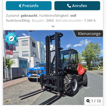
Preisinfo
Anrufen
Zustand:
gebraucht
, Funktionsfähigkeit:
voll
funktionsfähig
, Baujahr:
2003
, Betriebsstunden:
7.350 h
,
Tragkraft:
3.000 kg
, Hubhöhe:
4.000 mm
, Freihub:
150
mm
, Kraftstofftyp:
Diesel
, Masttyp:
Simplex
, Bauhöhe:
Kleinanzeige
2.755 mm
, Leistung:
38 kW (51,67 PS)
, Gabelträgerbreite:
1.260 mm
, Gabellänge:
1.200 mm
, Leergewicht:
5.500 kg
,
Gesamtlänge:
4.080 mm
, Antriebsart:
Diesel
, Baubreite:
1.323 mm
, Geländestapler Lastschwerpunkt: 500 ISO
Klasse: ISO Klasse 3 = 2.500 - 4.999 kg Masttyp: Standard
Getriebe: Hydrostat Geschw. Klasse: 20 Zustand:
Aufbereitet ohne Garantie Codpjy A T H Aofx Af Usha
Zustand Technisch: gut Bereifung vorne Typ: Luft
Bereifung vorne Zustand: 60 - 80% Bereifung hinten Typ:
Luft Bereifung hinten Grösse: 700x12 14PR Continental
Bereifung hinten Zustand: 80 - 100% Beschreibung: Der
MSI 30 ist ein vielseitiger Maststapler und einzigartig in
seiner Art. Er kann in der Holz- und Papierindustrie, im
Recycling-Bereich, bei Logistikanwendungen usw.
1
/
10
eingesetzt werden. Ob im Industriegebäude, auf dem Hof