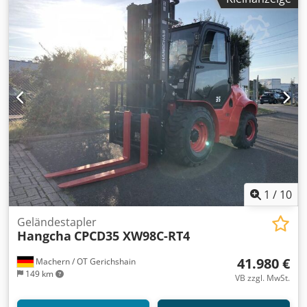
Weitere Informationen = Hubkapazität: 5.000 kg Bauhöhe:
268 cm Wenden Sie sich an Tobias Ebert, um weitere
Informationen zu erhalten.
1
/
10
Geländestapler
Hangcha
CPCD35 XW98C-RT4
41.980 €
Machern / OT Gerichshain
149 km
VB zzgl. MwSt.