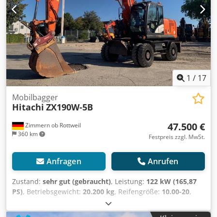
1
/
17
Mobilbagger
Hitachi
ZX190W-5B
47.500 €
Zimmern ob Rottweil
360 km
Festpreis zzgl. MwSt.
Anfragen
Anrufen
Zustand:
sehr gut (gebraucht)
, Leistung:
122 kW (165,87
PS)
, Betriebsgewicht:
20.200 kg
, Reifengröße:
10.00-20
,
Reifenzustand:
30 %
, Baujahr:
2015
, Betriebsstunden:
9.051 h
, Ausstattung:
Klimaanlage
, Hitachi ZX190W-5B