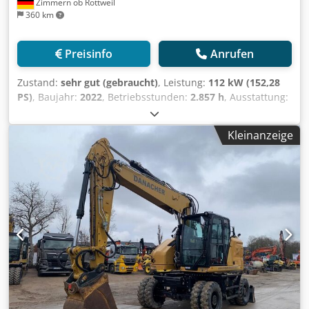
Zimmern ob Rottweil
360 km
Preisinfo
Anrufen
Zustand:
sehr gut (gebraucht)
, Leistung:
112 kW (152,28
PS)
, Baujahr:
2022
, Betriebsstunden:
2.857 h
, Ausstattung:
Klimaanlage
, CATERPILLAR M319-07B Dodpfx Ajyin
Dbeidowa Baujahr 2022 Betriebsstunden 2.857 std.
Kleinanzeige
Geschlossene Kabine Klimaanlage Radio Rück- und
Seitenkamera Verstellausleger Stiel: 2,50m. Vollverrohrung
(Hammer-, Greifer-, Schere-) Schnellwechsler OQ70/55 1 x
Löffel Zentralschmieranlage Reifengröße: 10.00-20 ca. 30%
erhalten Schildabstützung Motor mit 129kW CE
Betriebsgewicht: 19 to