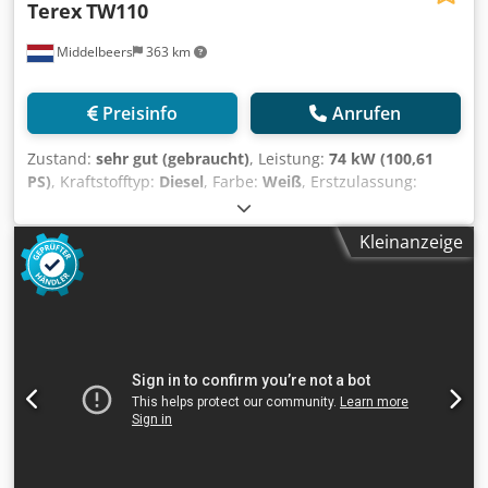
Terex
TW110
Middelbeers
363 km
Preisinfo
Anrufen
Zustand:
sehr gut (gebraucht)
, Leistung:
74 kW (100,61
PS)
, Kraftstofftyp:
Diesel
, Farbe:
Weiß
, Erstzulassung:
10/2008
, Baujahr:
2008
, Betriebsstunden:
8.275 h
,
Allgemeine Informationen Modelljahr: 2008
Kleinanzeige
Seriennummer: TW01100392 Technische Informationen
Zylinderzahl: 4 Antrieb: Rad Leergewicht: 10.500 kg
Funktionell Dsdpfx Aiowybvaedswa CE-Kennzeichnung: ja
Zustand Technischer Zustand: sehr gut Optischer Zustand:
sehr gut Finanzielle Informationen Preis: Auf Anfrage
Weitere Informationen Wenden Sie sich an Ernst van Hek,
um weitere Informationen zu erhalten.