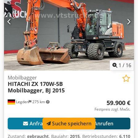
1
/
16
Mobilbagger
HITACHI
ZX 170W-5B
Mobilbagger, BJ 2015
59.900 €
Legden
275 km
Festpreis zzgl. MwSt.
Anfragen
Anrufen
Suche speichern
Zustand:
gebraucht
, Baujahr:
2015
, Betriebsstunden:
6.110