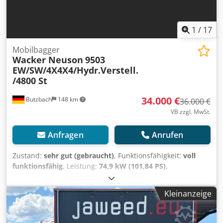
1
/
17
Mobilbagger
Wacker Neuson
9503
EW/SW/4X4X4/Hydr.Verstell.
/4800 St
34.000 €
Butzbach
148 km
36.000 €
VB zzgl. MwSt.
Anfragen
Anrufen
Zustand:
sehr gut (gebraucht)
, Funktionsfähigkeit:
voll
funktionsfähig
, Leistung:
74,9 kW (101,84 PS)
,
Kraftstofftyp:
Diesel
, Gesamtgewicht:
10.500 kg
,
Betriebsgewicht:
10.500 kg
, Erstzulassung:
01/2009
,
Kleinanzeige
Baujahr:
2009
, Betriebsstunden:
4.809 h
, Wacker
Neuson9503 EW/SW/4X4X4/Hydr. Verstell. /4800 Std. •
Hersteller: Wacker Neuson • Typ: 9503 WD • Baujahr: 2009 •