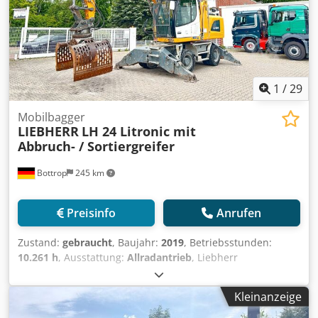
1
/
29
Mobilbagger
LIEBHERR
LH 24 Litronic mit
Abbruch- / Sortiergreifer
Bottrop
245 km
Preisinfo
Anrufen
Zustand:
gebraucht
, Baujahr:
2019
, Betriebsstunden:
10.261 h
, Ausstattung:
Allradantrieb
, Liebherr
Mobilbagger LH24 Typ: LH24 LITRONIC Bj. 2019
Seriennummer : WLHZ1251TZK117267 Arbeitstunden :
Kleinanzeige
10261 h 4 Zylinder Liebherr Motor 105 KW Dodpfxjzq Ilao
Aidjwa 4x Hydrl. Abstützpunkte + Liebherr SG25 Abbruch- /