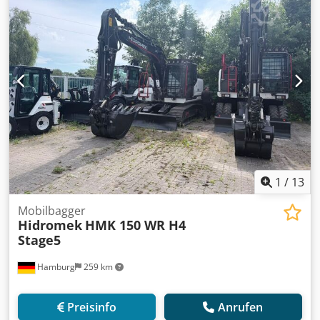
Sortiergreifer Gerne unterstützen wir Sie auch im Bereich
Finanzierung/Leasing mit unserem Partnern. Alle Angaben
ohne Gewähr. Irrtum und Zwischenhandel vorbehalten.
1
/
13
Mobilbagger
Hidromek
HMK 150 WR H4
Stage5
Hamburg
259 km
Preisinfo
Anrufen