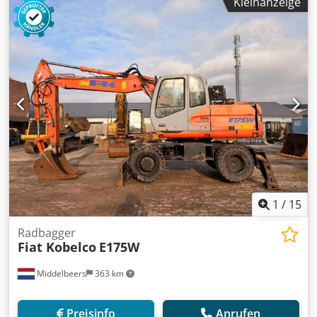
Kleinanzeige
Baujahr 2015 Betriebsstunden 9.051 std. Geschlossene
Kabine Klimaanlage Radio Rückfahrkamera
Verstellausleger Dsdpfx Aijzqu I Ujdswa Stiel: 2,40m.
Vollverrohrung (Hammer-, Greifer-, Schere-)
Schnellwechsler OQ70/55 Zentralschmieranlage Löffel -
700mm breit Reifengröße: 10.00-20 ca. 30% erhalten
Schildabstützung Motor mit 122kW CE Betriebsgewicht:
20,2 to.
1
/
15
Radbagger
Fiat Kobelco
E175W
Middelbeers
363 km
Preisinfo
Anrufen