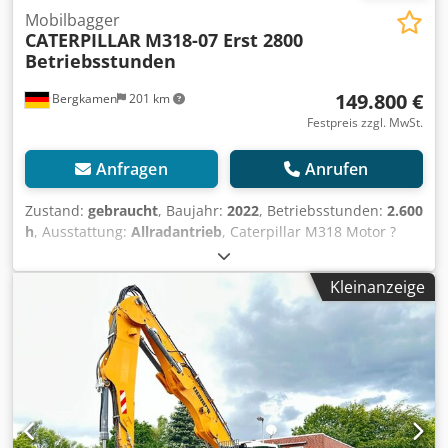
Mobilbagger
CATERPILLAR
M318-07 Erst 2800
Betriebsstunden
149.800 €
Bergkamen
201 km
Festpreis zzgl. MwSt.
Anfragen
Anrufen
Zustand:
gebraucht
, Baujahr:
2022
, Betriebsstunden:
2.600
h
, Ausstattung:
Allradantrieb
, Caterpillar M318 Motor ?
Motor: Cat C4.4 ? Leistung (ISO 14396): 129 kW / ca. 176 PS
? Hubraum: 4,4 l ? Zylinder: 4 ? Emission: EU Stage V
Kleinanzeige
Fahrleistung Höchstgeschwindigkeit: bis ca. 35 km/h *
Antrieb: hydrostatischer Fahrantrieb Dwedpfx Aezqx
Rtsidoa * Lenkung: Allrad mit Pendelachse Tank &
Hydraulik Dieseltank: ca. 350 Liter * Hydrauliksystem:
Load-Sensing Hydraulik mit mehreren Zusatzkreisen für
Anbaugeräte Klimaanlage Erst 2600 Betriebsstunden und
eine sehr gute Zustand