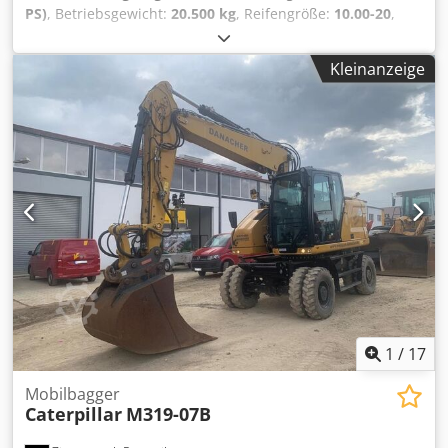
PS)
, Betriebsgewicht:
20.500 kg
, Reifengröße:
10.00-20
,
Reifenzustand:
35 %
, Baujahr:
2016
, Betriebsstunden:
11.413 h
, Ausstattung:
Klimaanlage
, Liebherr A920 Litronic
Kleinanzeige
Baujahr 2016 Betriebsstunden 11.413 std. Geschlossene
Kabine Klimaanlage Radio Rückfahrkamera
Verstellausleger Stiel: 2,60m. Vollverrohrung (Hammer-,
Greifer-, Schere-) Schnellwechsler SW48 Likufix
Zentralschmieranlage Hydr. Grabenraumlöffel 2,00m. breit
Reifengröße: 10.00-20 ca. 30-40% erhalten
Schildabstützung Motor mit 120kW CE Dwsdpfx Aezd S N
Asidsa Betriebsgewicht: 20,5 to.
1
/
17
Mobilbagger
Caterpillar
M319-07B