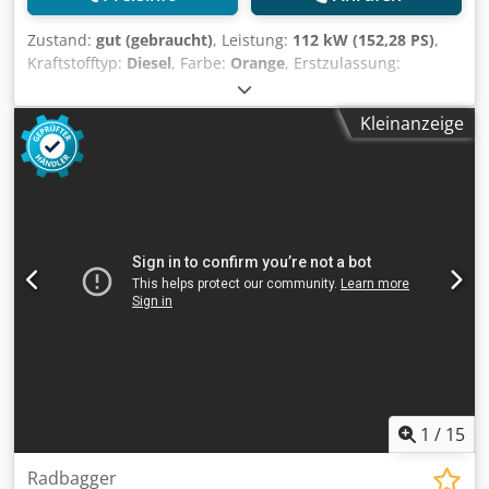
Zustand:
gut (gebraucht)
, Leistung:
112 kW (152,28 PS)
,
Kraftstofftyp:
Diesel
, Farbe:
Orange
, Erstzulassung:
01/2003
, Baujahr:
2003
, Betriebsstunden:
11.562 h
,
Modelljahr: 2003 Antrieb: Rad Dwodpfeygiarex Aidea
Kleinanzeige
Zylinderzahl: 6 Leergewicht: 18.050 kg Technischer
Zustand: gut Optischer Zustand: durchschnittlich Preis:
Auf Anfrage Seriennummer: ZEF169WTN3W000119
Wenden Sie sich an Ernst van Hek, um weitere
Informationen zu erhalten.
1
/
15
Radbagger