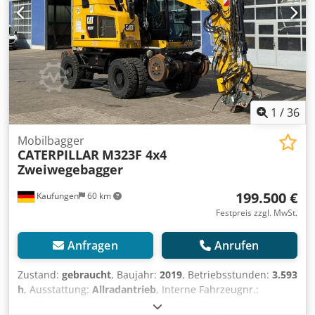
vorbehalten. Dsdszripcjpfx Aidewa
1
/
36
Mobilbagger
CATERPILLAR
M323F 4x4
Zweiwegebagger
199.500 €
Kaufungen
60 km
Festpreis zzgl. MwSt.
Anfragen
Anrufen
Zustand:
gebraucht
, Baujahr:
2019
, Betriebsstunden:
3.593
h
, Ausstattung:
Allradantrieb
, Interne Fahrzeugnr.:
MK300021 Ab sofort verfügbar auf unserem Hof in