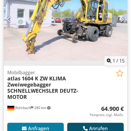
1
/
15
Mobilbagger
atlas
1604 K ZW KLIMA
Zweiwegebagger
SCHNELLWECHSLER DEUTZ-
MOTOR
64.900 €
Rohrbach
280 km
Festpreis zzgl. MwSt.
Anfragen
Anrufen