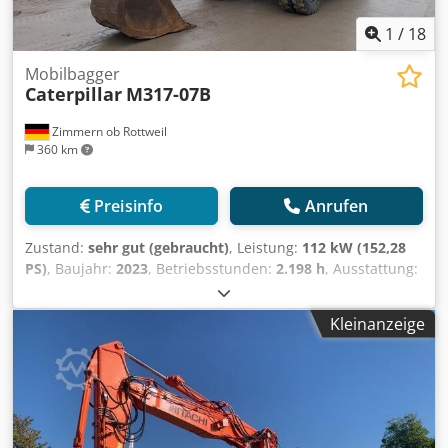
1
/
18
Mobilbagger
Caterpillar
M317-07B
Zimmern ob Rottweil
360 km
Preisinfo
Anrufen
Zustand:
sehr gut (gebraucht)
, Leistung:
112 kW (152,28
PS)
, Baujahr:
2023
, Betriebsstunden:
2.198 h
, Ausstattung:
Kabine, Klimaanlage
, CATERPILLAR M317-07B Baujahr 2023
Betriebsstunden 2.198 std. Geschlossene Kabine
Kleinanzeige
Klimaanlage Radio Rück- und Seitenkamera
Verstellausleger Dodpoyi Tp Nofx Aidjwa Stiel: 2,50m.
Vollverrohrung (Hammer-, Greifer-, Schere-)
Schnellwechsler OQ70/55 1 x Löffel Zentralschmieranlage
Reifengröße: 10.00-20 ca. 40% erhalten Schildabstützung
Motor mit 112kW CE Betriebsgewicht: 18.4 to.