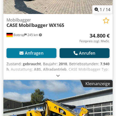
1
/
14
Mobilbagger
CASE
Mobilbagger WX165
34.800 €
Bottrop
245 km
Festpreis zzgl. MwSt.
Anfragen
Anrufen
Zustand:
gebraucht
, Baujahr:
2010
, Betriebsstunden:
7.940
h
, Ausstattung:
ABS, Allradantrieb
, CASE Mobilbagger Typ:
WX165 (Hydraulic Exavator) Typ approval number: N211
Motorhersteller : Case Motorleistung: 105 kW
Kleinanzeige
Betriebsstunden : 7940 h Zul. Gesamtgewicht : 18000 kg
Transportlänge :8,19 m Transportbreite:1,91 m
Transporthöhe: 2,89 m Farbe : Gelb - Joystick-Steuerung -
Planierschild - Kamera Gerne unterstützen wir Sie auch im
Bereich Finanzierung/Leasing mit unserem Partnern. Alle
Angaben ohne Gewähr. Irrtum und Zwischenhandel