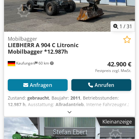
Tankinhalt Diesel: ca. 228 Liter Standard-Tieflöffelvolumen:
ca. 0,60 – 1,00 m³ 5826
1
/
31
Mobilbagger
LIEBHERR
A 904 C Litronic
Mobilbagger *12.987h
42.900 €
Kaufungen
60 km
Festpreis zzgl. MwSt.
Anfragen
Anrufen
Zustand:
gebraucht
, Baujahr:
2011
, Betriebsstunden:
12.987 h
, Ausstattung:
Allradantrieb
, Interne Fahrzeugnr.:
MK300045 Ab sofort verfügbar auf unserem Hof in
Kaufungen. Mehr INFO unter: ? Luis Lucena ? Viktoria
Kleinanzeige
Sologubova Deutsch Liebherr A 904 C Litronic Mobilbagger
| 20 t | 12.987 Betriebsstunden Zum Verkauf steht ein
gebrauchter Liebherr A 904 C Litronic Mobilbagger aus