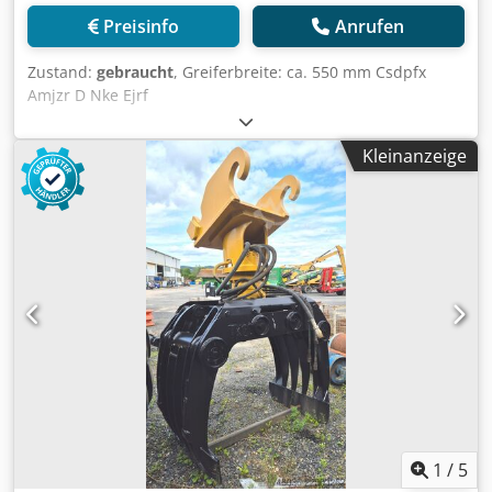
Preisinfo
Anrufen
Zustand:
gebraucht
, Greiferbreite: ca. 550 mm Csdpfx
Amjzr D Nke Ejrf
Kleinanzeige
1
/
5