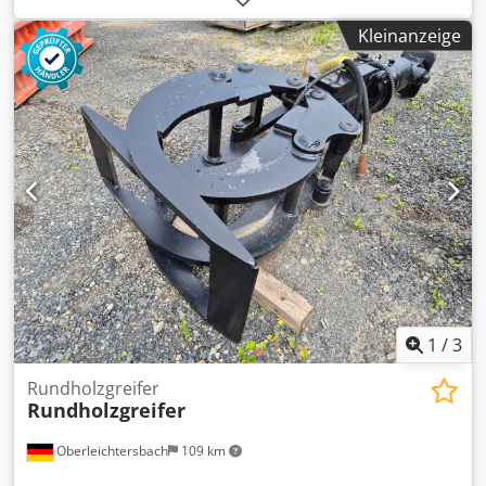
sind offizieller OilQuick Vertriebs- und Servicepartner. Wir
sind offizieller Weber MT Vertriebs- und Servicepartner.
Kleinanzeige
Wir sind offizieller Westtech Vertriebs- und Servicepartner.
Wir sind offizieller DMS Vertriebs- und Servicepartner. Wir
sind offizieller Seppi M. Vertriebs- und Servicepartner. Wir
sind offizieller JCB Baumaschinen Vertriebs- und
Servicepartner. Codpfxozr Twwe Am Esrf Wir sind
offizieller Mercedes-Benz Vertriebs- und Servicepartner.
Wir sind offizieller Iveco Vertriebs- und Servicepartner.
Außerdem sind wir mit 800 Gebrauchtfahrzeugen einer
der größten Nutzfahrzeughändler in Deutschland. Wir
liefern für Sie das vollständige Holp Programm! Irrtümer
und Zwischenverkauf vorbehalten! Interne-ID: 501171 =
Weitere Informationen = Neu: Ja Verwendungszweck:
Bauwesen Leergewicht: 570 kg Wenden Sie sich an Marius
1
/
3
Herden, um weitere Informationen zu erhalten.
Rundholzgreifer
Rundholzgreifer
Oberleichtersbach
109 km