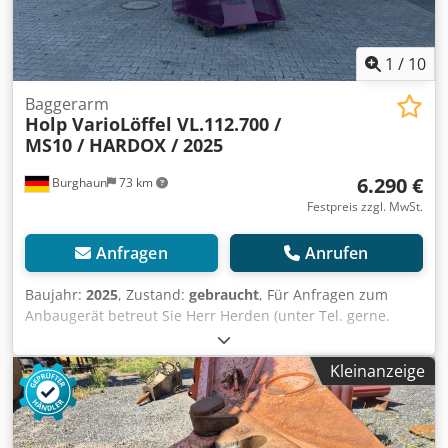
1
/
10
Baggerarm
Holp VarioLöffel VL.112.700 /
MS10 / HARDOX / 2025
6.290 €
Burghaun
73 km
Festpreis zzgl. MwSt.
Anfragen
Anrufen
Baujahr:
2025
, Zustand:
gebraucht
, Für Anfragen zum
Anbaugerät betreut Sie Herr Herden (unter Tel. gerne.
Holp VarioLöffel VL.112.700 / MS10 / HARDOX /
Verschleißbleche / Baujahr: 2025 / NEU / lagernd & sofort
Kleinanzeige
verfügbar Preis: 6.290,00 € netto / 7.485,10 € brutto -
Bagger von - bis: 14 to – 25 to - Eigengewicht ca.: 570 kg -
Inhalt SAE: 700 Liter - Böschungswinkel: 54 ° - Radius
Grabensohle: 150 mm - Inkl. Verschleißblechen - Der Löffel