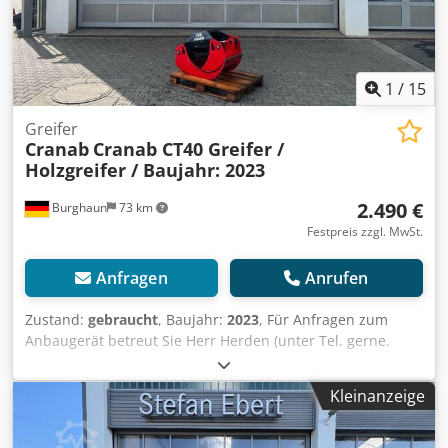
1
/
15
Greifer
Cranab
Cranab CT40 Greifer /
Holzgreifer / Baujahr: 2023
2.490 €
Burghaun
73 km
Festpreis zzgl. MwSt.
Anfragen
Anrufen
Zustand:
gebraucht
, Baujahr:
2023
, Für Anfragen zum
Anbaugerät betreut Sie Herr Herden (unter Tel. gerne.
Cranab CT40 Greifer / Holzgreifer / Baujahr: 2023 / sehr
guter Zustand / lagernd & sofort verfügbar Preis: 2.490,00
Kleinanzeige
€ netto / 2.963,10 € brutto Maximaler Betriebsdruck: 25
MPa Gewicht: 250 kg Abmessungen: Fläche – von Spitze zu
Spitze: 0,40 m² Maximale Greifbreite: 1978 mm