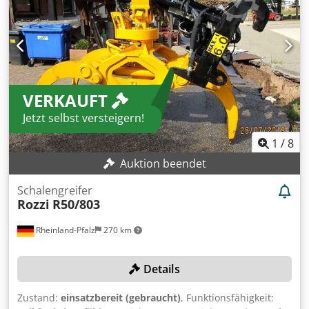
VERKAUFT
Jetzt selbst versteigern!
1
/
8
Auktion beendet
Schalengreifer
Rozzi
R50/803
Rheinland-Pfalz
270 km
Details
Zustand:
einsatzbereit (gebraucht)
, Funktionsfähigkeit: