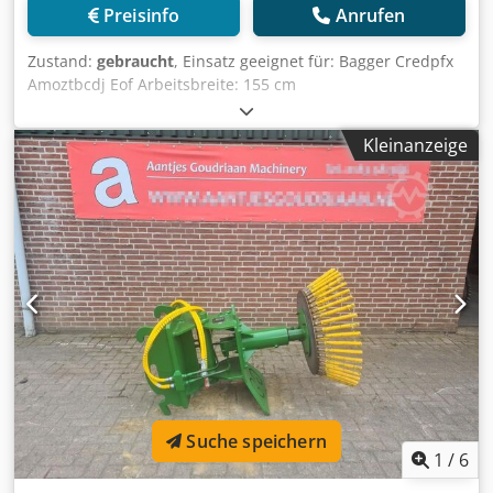
liefern für Sie das vollständige Magni Programm! Irrtümer
Preisinfo
Anrufen
und Zwischenverkauf vorbehalten! Interne-Nr: 010101 =
Weitere Informationen = Verwendungszweck: Bauwesen
Zustand:
gebraucht
, Einsatz geeignet für: Bagger Credpfx
Leergewicht: 491 kg Wenden Sie sich an Marius Herden,
Amoztbcdj Eof Arbeitsbreite: 155 cm
um weitere Informationen zu erhalten.
Kleinanzeige
Suche speichern
1
/
6