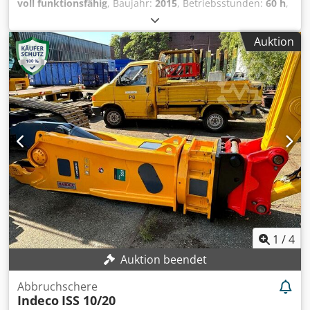
voll funktionsfähig
, Baujahr:
2015
, Betriebsstunden:
60 h
,
Maschinen-/Fahrzeugnummer:
45130
, TECHNISCHE
DETAILS Codpfx Amjzazcre Esrf Rotator Kapazität: 6 t
Auktion
Anzahl der bewegten Stämme: ca. 70 Montage: war an
einem Dieci Teleskopradlader Hercules 190.10 montiert
1
/
4
Auktion beendet
Abbruchschere
Indeco
ISS 10/20