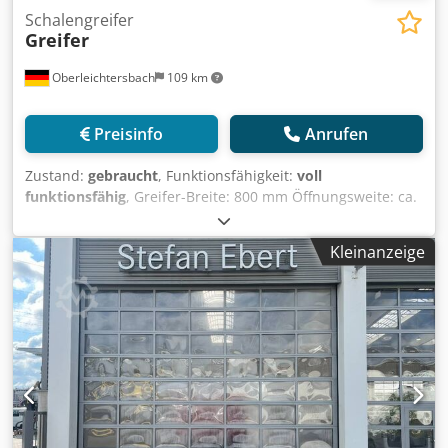
Schalengreifer
Greifer
Oberleichtersbach
109 km
Preisinfo
Anrufen
Zustand:
gebraucht
, Funktionsfähigkeit:
voll
funktionsfähig
, Greifer-Breite: 800 mm Öffnungsweite: ca.
1.200 mm mit Schnellwechselaufnahme Cjdpfx Aszr D I
Tsm Ejrf
Kleinanzeige