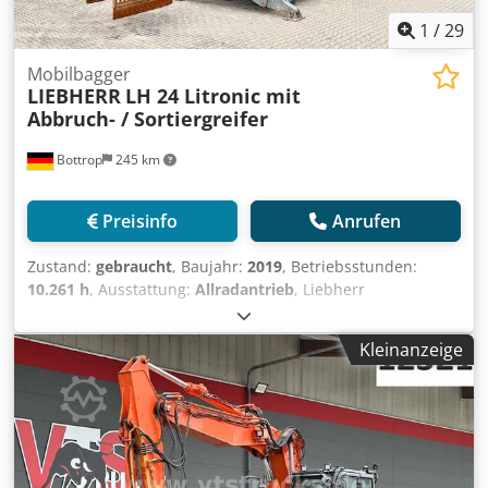
1
/
29
Mobilbagger
LIEBHERR
LH 24 Litronic mit
Abbruch- / Sortiergreifer
Bottrop
245 km
Preisinfo
Anrufen
Zustand:
gebraucht
, Baujahr:
2019
, Betriebsstunden:
10.261 h
, Ausstattung:
Allradantrieb
, Liebherr
Mobilbagger LH24 Typ: LH24 LITRONIC Csdozq Ilaopfx
Acmorf Bj. 2019 Seriennummer : WLHZ1251TZK117267
Kleinanzeige
Arbeitstunden : 10261 h 4 Zylinder Liebherr Motor 105 KW
4x Hydrl. Abstützpunkte + Liebherr SG25 Abbruch- /
Sortiergreifer Gerne unterstützen wir Sie auch im Bereich
Finanzierung/Leasing mit unserem Partnern. Alle Angaben
ohne Gewähr. Irrtum und Zwischenhandel vorbehalten.