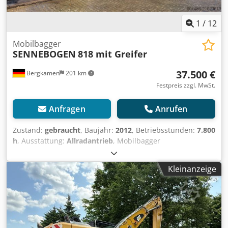
1
/
12
Mobilbagger
SENNEBOGEN
818 mit Greifer
37.500 €
Bergkamen
201 km
Festpreis zzgl. MwSt.
Anfragen
Anrufen
Zustand:
gebraucht
, Baujahr:
2012
, Betriebsstunden:
7.800
h
, Ausstattung:
Allradantrieb
, Mobilbagger
(Sägebogen/Umschlagbagger) 818 Technische Grunddaten
(Sennebogen 818 ? Baujahr um 2012) Cedpfx Acsyx R H
Kleinanzeige
Ssmerf * Maschinentyp: Mobilbagger * Einsatzgewicht: *
ca. 16,9 t (818 M) * Motor & Leistung * Motorhersteller:
Cummins * Motortyp: QSB4.5 * Leistung: ca. 97 kW (? 132
PS) * Fahrgeschwindigkeit: bis ca. 20 km/h * Reichweite: *
ca. 9 m (M-Version) * Abstützung: 4-Punkt * Anbaugeräte:
* Holzgreifer * Kabine: hydraulisch hochfahrbar die