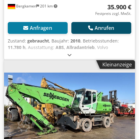
35.900 €
Bergkamen
201 km
Festpreis zzgl. MwSt.
Anfragen
Anrufen
Zustand:
gebraucht
, Baujahr:
2010
, Betriebsstunden:
11.780 h
, Ausstattung:
ABS, Allradantrieb
, Volvo
EXCAVATOR EW140C klima Cedpfjyltr Asx Acmerf 16850 Kg
91 KW Top Zustand
Kleinanzeige