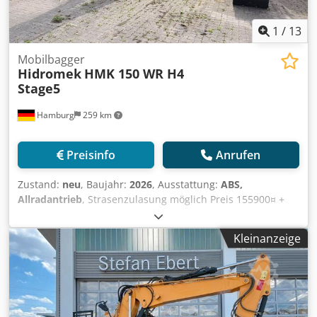
1
/
13
Mobilbagger
Hidromek
HMK 150 WR H4
Stage5
Hamburg
259 km
Preisinfo
Anrufen
Zustand:
neu
, Baujahr:
2026
, Ausstattung:
ABS,
Allradantrieb
, Strasenzulasung möglich Preis 155900¤ +
MwSt oder export Werksgarantie Cjdpozqih Aofx Acmorf
DESCRIPTION / DESCRIPCIÓN / DESCRIPTION HMK 150W-
Kleinanzeige
H4, 2,3 m Stiel, 4,6 m Ausleger / 0,6 m3 ? 985 mm Löffel
Kraftstoffförderpumpe Doppeltwirkende Hydraulikleitung
Dual High Flow ? Doppeltwirkende Hydraulikleitung mit
hohem Durchfluss. Hilfshydraulikleitung für
Drehbewegung Hydraulikleitung für Schnellwechsler