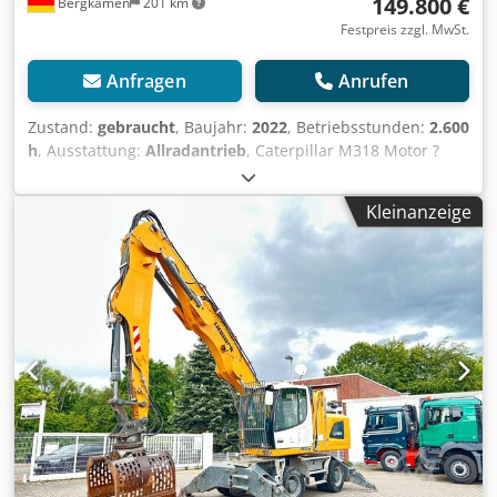
149.800 €
Bergkamen
201 km
Festpreis zzgl. MwSt.
Anfragen
Anrufen
Zustand:
gebraucht
, Baujahr:
2022
, Betriebsstunden:
2.600
h
, Ausstattung:
Allradantrieb
, Caterpillar M318 Motor ?
Motor: Cat C4.4 ? Leistung (ISO 14396): 129 kW / ca. 176 PS
? Hubraum: 4,4 l ? Zylinder: 4 ? Emission: EU Stage V
Kleinanzeige
Crjdpszqx Rtjfx Acmef Fahrleistung Höchstgeschwindigkeit:
bis ca. 35 km/h * Antrieb: hydrostatischer Fahrantrieb *
Lenkung: Allrad mit Pendelachse Tank & Hydraulik
Dieseltank: ca. 350 Liter * Hydrauliksystem: Load-Sensing
Hydraulik mit mehreren Zusatzkreisen für Anbaugeräte
Klimaanlage Erst 2600 Betriebsstunden und eine sehr gute
Zustand