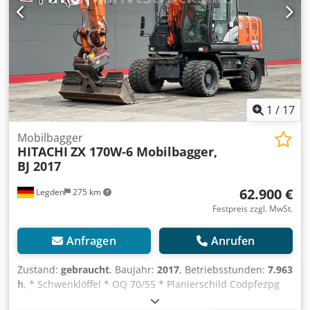
1
/
17
Mobilbagger
HITACHI
ZX 170W-6 Mobilbagger,
BJ 2017
62.900 €
Legden
275 km
Festpreis zzgl. MwSt.
Anfragen
Anrufen
Zustand:
gebraucht
, Baujahr:
2017
, Betriebsstunden:
7.963
h
, * Schwenklöffel * OQ 70/55 * Planierschild Codpfezpg
Eisx Acmjrf * Rückfahrkamera * Gewicht: 19.630 kg *