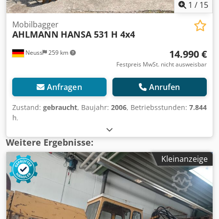
1
/
15
Mobilbagger
AHLMANN
HANSA 531 H 4x4
14.990 €
Neuss
259 km
Festpreis MwSt. nicht ausweisbar
Anfragen
Anrufen
Zustand:
gebraucht
, Baujahr:
2006
, Betriebsstunden:
7.844
h
,
Weitere Ergebnisse:
Kleinanzeige