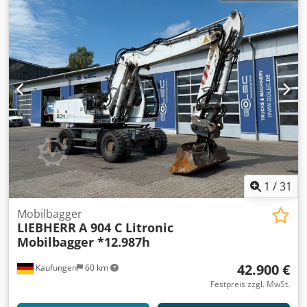
F6L 912 (luftgekühlter 6-Zylinder-Saugdiesel) Leistung: ca.
100 – 106 PS (70 – 78 kW) bei 2.300 U/min Hubraum: 5,6
Liter (5.652 cm³) Kühlsystem: Luftkühlung (sehr
wartungsarm, ideal für Kaltstarts) Höchstgeschwindigkeit:
ca. 20 km/h (Hydrostatischer Fahrantrieb mit
Stufenregelung) Hydraulik & Arbeitseinrichtung
Hydrauliksystem: Hydromatik-Axialkolbenpumpen mit
leistungsgeregelter Summensteuerung Tankinhalt
Hydrauliköl: ca. 270 Liter Crodpfozrzymox Acmof
Tankinhalt Diesel: ca. 228 Liter Standard-Tieflöffelvolumen:
ca. 0,60 – 1,00 m³ 5826
1
/
31
Mobilbagger
LIEBHERR
A 904 C Litronic
Mobilbagger *12.987h
42.900 €
Kaufungen
60 km
Festpreis zzgl. MwSt.