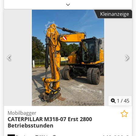
WX165 (Hydraulic Exavator) Csdpfjzripcex Acmjrf Typ
approval number: N211 Motorhersteller : Case
Kleinanzeige
Motorleistung: 105 kW Betriebsstunden : 7940 h Zul.
Gesamtgewicht : 18000 kg Transportlänge :8,19 m
Transportbreite:1,91 m Transporthöhe: 2,89 m Farbe : Gelb
- Joystick-Steuerung - Planierschild - Kamera Gerne
unterstützen wir Sie auch im Bereich Finanzierung/Leasing
mit unserem Partnern. Alle Angaben ohne Gewähr. Irrtum
und Zwischenhandel vorbehalten.
1
/
45
Mobilbagger
CATERPILLAR
M318-07 Erst 2800
Betriebsstunden