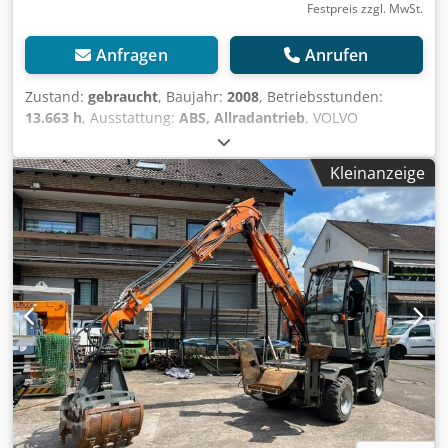
Festpreis zzgl. MwSt.
Anfragen
Anrufen
Zustand:
gebraucht
, Baujahr:
2008
, Betriebsstunden:
13.663 h
, Ausstattung:
ABS, Allradantrieb
, VOLVO
Mobilbagger Typ: EW140 C FIN: VCEW140CJ00120277 Zul.
Gesamtgewicht : 16500 Kg Zul. Achslast vorne : 7500 Kg
Kleinanzeige
Zul. Achslast hinten : 10000 Kg Bj. 2008 + Planierschild
Gerne unterstützen wir Sie auch im Bereich
Finanzierung/Leasing mit unserem Partnern. Alle Angaben
ohne Gewähr. Irrtum und Zwischenhandel vorbehalten.
Cedpfsyvwq Eex Acmsrf