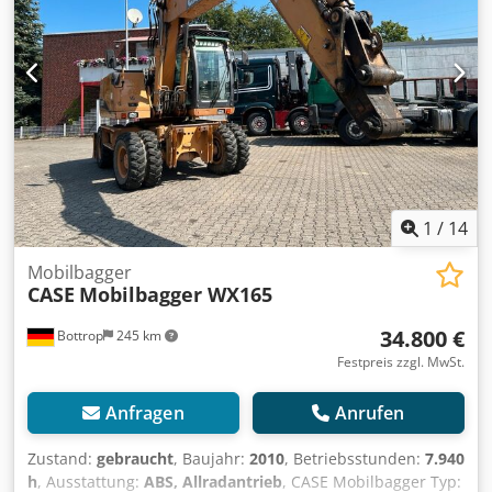
1
/
14
Mobilbagger
CASE
Mobilbagger WX165
34.800 €
Bottrop
245 km
Festpreis zzgl. MwSt.
Anfragen
Anrufen
Zustand:
gebraucht
, Baujahr:
2010
, Betriebsstunden:
7.940
h
, Ausstattung:
ABS, Allradantrieb
, CASE Mobilbagger Typ: