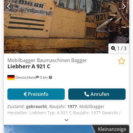
1
/
3
Mobilbagger Baumaschinen Bagger
Liebherr
A 921 C
Deutschland
0 km
Preisinfo
Anrufen
Zustand:
gebraucht
, Baujahr:
1977
, Mobilbagger
Hersteller: Liebherr Typ: A 921 C Baujahr: 1977 Gewicht /
Einsatzgewicht: ca. 18.000 kg Transportlänge: ca. 8,50 –
9,00 m Transportbreite: ca. 2,48 – 2,50 m Höhe (über
Kleinanzeige
Kabine): ca. 3,15 – 3,20 m Motor & Antrieb Motortyp: Deutz