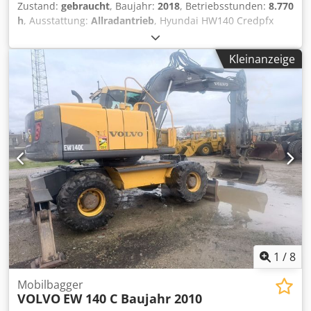
Zustand:
gebraucht
, Baujahr:
2018
, Betriebsstunden:
8.770
h
, Ausstattung:
Allradantrieb
, Hyundai HW140 Credpfx
Aszc Dtlecmsf * Einsatzgewicht ca. 13.880 kg * Motor
Cummins QSB 6.7 Diesel 117 kW 157 PS
Kleinanzeige
Hächstgeschwindigkeit 39 km/h * Grabtiefe ca. 4,85 m *
Reichweite am Boden ca. 7,8 m Schwenkgeschwindigkeit
11,6 U/min Kraftstofftank 270 Liter * Transportbreite ca.
2,50 m * Transportlänge ca. 7,8 m * Transporthöhe ca. 3,4
m Maschine hat erst ca 8800 BS und ist in sehr gutem
Zustand
1
/
8
Mobilbagger
VOLVO
EW 140 C Baujahr 2010