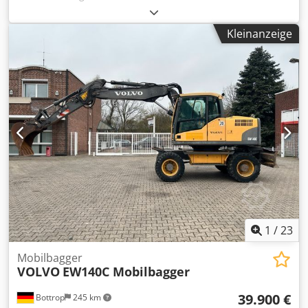
Baujahr : 2019 Crsdowz Ui Aopfx Acmsf * Betriebsstudnen
: 9.510 h * 4 x Stützen * Hochfahrbare Kabine * Klima *
Kleinanzeige
Polypgreifer * Die Maschinne läuft sehr gut
1
/
23
Mobilbagger
VOLVO
EW140C Mobilbagger
39.900 €
Bottrop
245 km