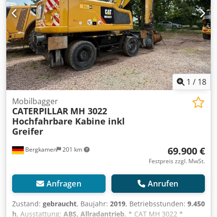
Maschine befindet sich optisch in einem guten Zustand
allerdings wegen langer Standzeit springt der Motor nicht
an. Ursache ist unbekannt
1
/
18
Mobilbagger
CATERPILLAR
MH 3022
Hochfahrbare Kabine inkl
Greifer
69.900 €
Bergkamen
201 km
Festpreis zzgl. MwSt.
Anfragen
Anrufen
Zustand:
gebraucht
, Baujahr:
2019
, Betriebsstunden:
9.450
h
, Ausstattung:
ABS, Allradantrieb
, * CAT MH 3022 *