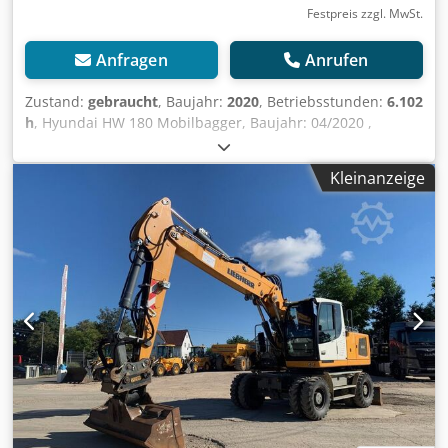
Festpreis zzgl. MwSt.
Anfragen
Anrufen
Zustand:
gebraucht
, Baujahr:
2020
, Betriebsstunden:
6.102
h
, Hyundai HW 180 Mobilbagger, Baujahr: 04/2020 ,
Betriebsstunden: nur 6.102h!, OilQuick OQ70/55
Schnellwechsler, Tieflöffel 1.200mm, Schildabstützung,
Kleinanzeige
Verstellausleger, Hammer- Scherenhydraulik, Kamera
Rechts, links & Heck, Radio, Klimaanlage, Motor:
[127kW/173PS], Gewicht: 18.770kg, guter Zustand,
einsatzbereit!, Auf Wunsch unterbreiten wir Ihnen ein
Leasing- oder Finanzierungsangebot., Herr Mihm (Tel.
betreut Sie gerne., Weitere Informationen finden Sie auf
unserer Homepage., Irrtümer und Zwischenverkauf
vorbehalten! englisch: Hyundai HW 180 Mobile Excavator,
Year of Manufacture: 04/2020, Operating Hours: only 6.102
hours!, OilQuick OQ70/55 quick coupler, 1.200 mm
backhoe bucket, blade support, adjustable boom, hammer
and shear hydraulics, cameras on the right, left, and rear,
radio, air conditioning, Engine: [127 kW/173 PS], Weight: