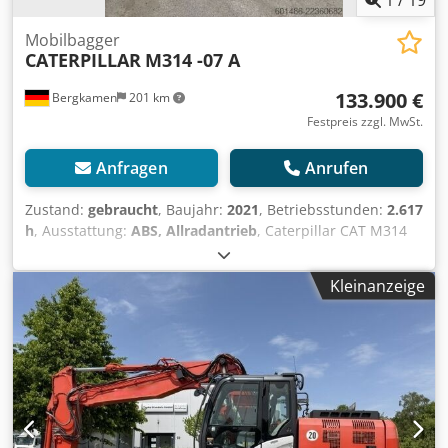
Mobilbagger
CATERPILLAR
M314 -07 A
133.900 €
Bergkamen
201 km
Festpreis zzgl. MwSt.
Anfragen
Anrufen
Zustand:
gebraucht
, Baujahr:
2021
, Betriebsstunden:
2.617
h
, Ausstattung:
ABS, Allradantrieb
, Caterpillar CAT M314
Mobilbagger ? Baujahr 2021 ? Nur 2.617 Betriebsstunden
Zum Verkauf steht ein Caterpillar M314 Mobilbagger in
Kleinanzeige
einem sehr gepflegten und sofort einsatzbereiten Zustand.
Ausstattung:* Baujahr: 2021 * Betriebsstunden: 2.617 *
Klimaanlage * Hydraulischer Schnellwechsler *
Zentralschmieranlage * Bereifung in gutem Zustand *
Leistungsstarker und sparsamer CAT-Dieselmotor
Crjdpfxjzmpxmj Acmef Die Maschine wurde regelmäßig
gewartet und befindet sich sowohl technisch als auch
optisch in einem sehr guten Zustand. Sie ist sofort