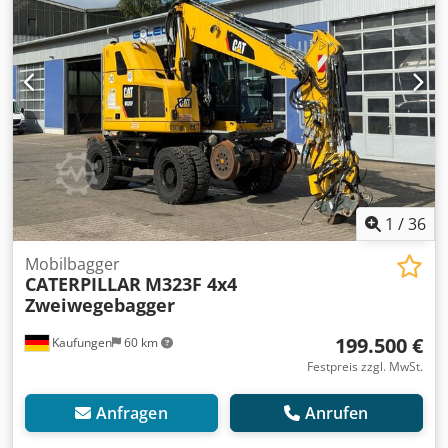
1
/
36
Mobilbagger
CATERPILLAR
M323F 4x4
Zweiwegebagger
199.500 €
Kaufungen
60 km
Festpreis zzgl. MwSt.
Anfragen
Anrufen