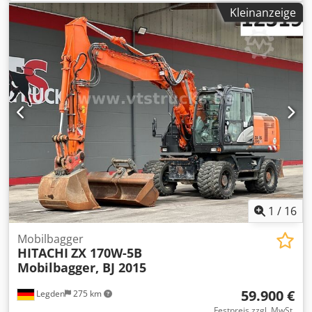
Leistung: 128,4 kW -----Interne Fahrzeugnummer: 12321
Kleinanzeige
Irrtümer & Zwischenverkauf vorbehalten
1
/
16
Mobilbagger
HITACHI
ZX 170W-5B
Mobilbagger, BJ 2015
59.900 €
Legden
275 km
Festpreis zzgl. MwSt.