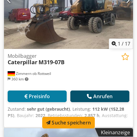
20,5 to.
1
/
17
Mobilbagger
Caterpillar
M319-07B
Zimmern ob Rottweil
360 km
Preisinfo
Anrufen
Zustand:
sehr gut (gebraucht)
, Leistung:
112 kW (152,28
PS)
, Baujahr:
2022
, Betriebsstunden:
2.857 h
, Ausstattung:
Klimaanlage
, CATERPILLAR M319-07B Baujahr 2022
Suche speichern
Betriebsstunden 2.857 std. Geschlossene Kabine
Kleinanzeige
Credpfxjyin Dbj Acmjf Klimaanlage Radio Rück- und