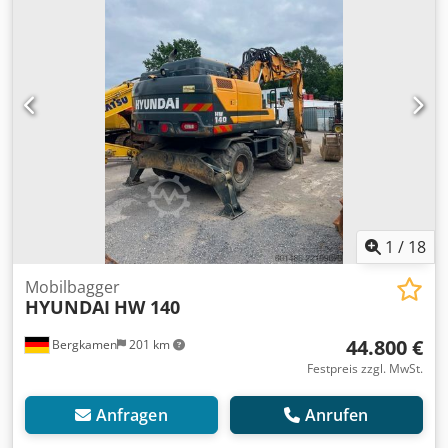
ZW170W-6 Mobilbagger, BJ 2017 mit erst 9.130h
Betriebsstunden, Service gewartet, sauberer Zustand,
sofort einsatzbereit, Zentralschmieranlage, Oilquick SW,
Transport und Lieferung möglich. Wir erstellen auch Zoll /
Exportpapiere, Besichtigung nach Absprache auch am
Wochenende möglich. Preis auf Anfrage. Crjdpfsyiu Ugox
Acmef
1
/
18
Mobilbagger
HYUNDAI
HW 140
44.800 €
Bergkamen
201 km
Festpreis zzgl. MwSt.
Anfragen
Anrufen