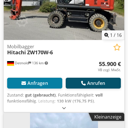
einsatzbereit und eignet sich ideal für den Tief-, Straßen-
und Kanalbau sowie den allgemeinen Erdbau.
Besichtigung und Probelauf sind jederzeit nach
Terminvereinbarung möglich. Transport kann auf Wunsch
organisiert werden.
1
/
16
Mobilbagger
Hitachi
ZW170W-6
55.900 €
Detmold
136 km
VB zzgl. MwSt.
Anfragen
Anrufen
Zustand:
gut (gebraucht)
, Funktionsfähigkeit:
voll
funktionsfähig
, Leistung:
130 kW (176,75 PS)
,
Kraftstofftyp:
Diesel
, Gesamtgewicht:
19.630 kg
, Baujahr:
2017
, Betriebsstunden:
9.130 h
, Ausstattung:
Kleinanzeige
Allradantrieb, Greiferhydraulik, Hammerhydraulik,
Kabine, Klimaanlage, verstellbarer Ausleger
, Hitachi