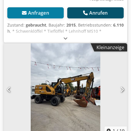
Anfragen
Anrufen
Zustand:
gebraucht
, Baujahr:
2015
, Betriebsstunden:
6.110
h
, * Schwenklöffel * Tieflöffel * Lehnhoff MS10 *
Planierschild * Rückfahrkamera * Gewicht: 19.250 kg -----
Interne Fahrzeugnummer: 12319 Crsdpfxszpg A Ie Acmef
Kleinanzeige
Irrtümer & Zwischenverkauf vorbehalten
1
/
19