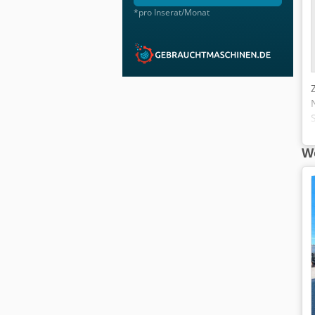
*pro Inserat/Monat
We