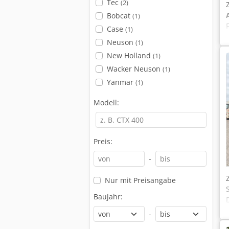
Tec
(2)
Bobcat
(1)
Case
(1)
Neuson
(1)
New Holland
(1)
Wacker Neuson
(1)
Yanmar
(1)
Modell:
Preis:
-
Nur mit Preisangabe
Baujahr:
-