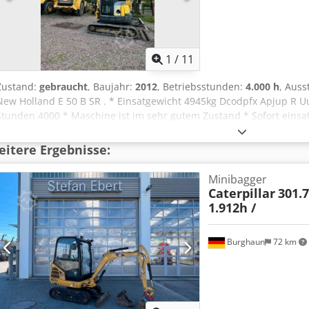
1
/
11
Zustand:
gebraucht
, Baujahr:
2012
, Betriebsstunden:
4.000 h
, Auss
New Holland E 50 B SR . * Einsatgewicht 4945kg Dcodpfx Apjup R Uu
Stunden 4000 * Maschine ist im sehr gutem Zustand * Sofort einsa
itere Ergebnisse:
Minibagger
Caterpillar
301.7
1.912h /
Burghaun
72 km