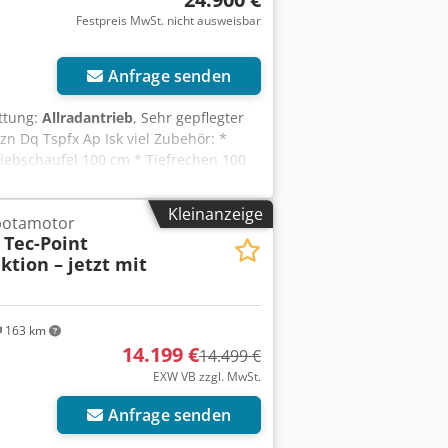
Festpreis MwSt. nicht ausweisbar
Anfrage senden
attung:
Allradantrieb
, Sehr gepflegter
n Dq Tspfx Ap Isk viel Zubehör: *
Siebschaufel 100 cm * Tiefrechen 100
 mechanischer Wechsler !Privatverkauf
Kleinanzeige
botamotor
 Tec-Point
tion – jetzt mit
163 km
14.199 €
14.499 €
EXW VB zzgl. MwSt.
Anfrage senden