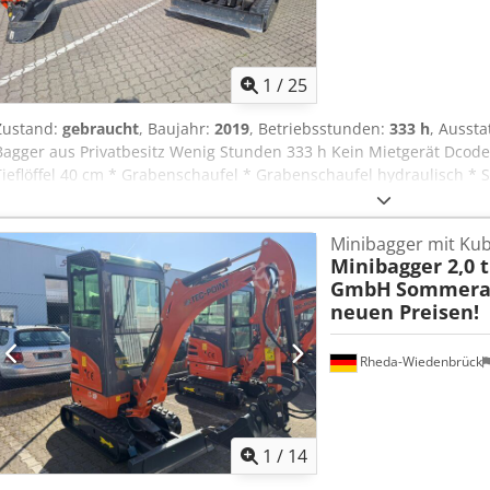
1
/
25
Zustand:
gebraucht
, Baujahr:
2019
, Betriebsstunden:
333 h
, Ausst
Bagger aus Privatbesitz Wenig Stunden 333 h Kein Mietgerät Dcodez
Tieflöffel 40 cm * Grabenschaufel * Grabenschaufel hydraulisch * 
cm * Rodezahn * Überrollbügel mit Dach Verbreiterbares Fahrwerk
MwSt nicht ausweisbar!
Minibagger mit Ku
Minibagger 2,0 t
GmbH
Sommerak
neuen Preisen!
Rheda-Wiedenbrück
1
/
14