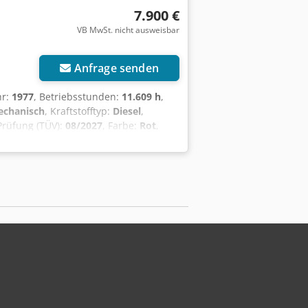
7.900 €
VB MwSt. nicht ausweisbar
Anfrage senden
hr:
1977
, Betriebsstunden:
11.609 h
,
chanisch
, Kraftstofftyp:
Diesel
,
Prüfung (TÜV):
08/2027
, Farbe:
Rot
,
erholt ( Kolben,Buxen, Ölwechsel ,
x Hxk Iepfx Ahhsa Der Motor springt
und Mähwerk vorhanden.