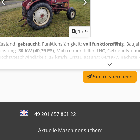
1
/
9
Zustand:
gebraucht
, Funktionsfähigkeit:
voll funktionsfähig
, Bauja
Leistung:
30 kW (40,79 PS)
, Motorenhersteller:
IHC
, Getriebetyp:
me
Höchstgeschwindigkeit:
25 km/h
, Erstzulassung:
04/1977
, nächste 
Hallo Verkaufe meinen treuen IHC 433, Motor wurde bei 9900 Std üb
Filter neu) Kunstoffbuxen Vorderachse rechts und links neu. Cheds
Suche speichern
super an wurde nur zu Pflegearbeiten verwendet. Frontgewichte 
+49 201 857 861 22
Aktuelle Maschinensuchen: