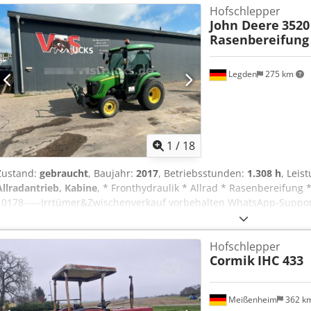
Hofschlepper
John Deere
3520
Rasenbereifung
Legden
275 km
1
/
18
Zustand:
gebraucht
, Baujahr:
2017
, Betriebsstunden:
1.308 h
, Leis
Allradantrieb, Kabine
, * Fronthydraulik * Allrad * Rasenbereifung
10178-----Irrtümer&Zwischenverkauf vorbehalten WhatsApp-Suppor
Bei Fragen zum Fahrzeug oder für weitere Infos schreiben Sie un
Whatsapp Whatsapp
Hofschlepper
Cormik
IHC 433
Meißenheim
362 k