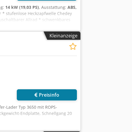
ng:
14 kW (19,03 PS)
, Ausstattung:
ABS,
r * stufenlose Heckzapfwelle Chedey
zuschaltbarer Allrad * schwenkbares
 Leistung: 14,4 kW * Hubraum: 0,9 l *
ung vorne: 6-12 * Bereifung hinten:
Kleinanzeige
akte Bauweise * Sparsamer und
flächen) ----Fahrzeugnummer/Vehicle:
 diverse Schriftzüge wurden digital
beim Kauf eines Fahrzeugs anfallen, mit
nregungen mit und wir kümmern uns
enden Dienstleistungen anbieten:----
ExportabwicklungVermittlung von
on FahrzeugenZulassung von
Preisinfo
ffer-Lader Typ 3650 mit ROPS-
kgewicht-Endplatte, Schnellgang 20
anschlüsse in
schineselbstfahrend < 25