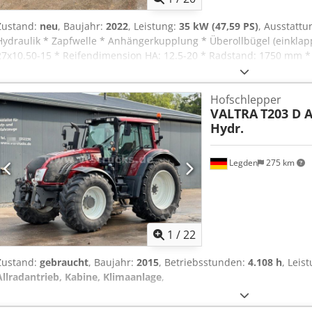
Zustand:
neu
, Baujahr:
2022
, Leistung:
35 kW (47,59 PS)
, Ausstattu
Hydraulik * Zapfwelle * Anhängerkupplung * Überollbügel (einklapp
27x10.50-15 * Reifendimension HA: 12.5-20 * Radstand: 1750 mm * E
Fahrzeugnummer 7334 -----Irrtümer und Zwischenverkauf vorbehal
Fragen zum Fahrzeug oder für weitere Infos schreiben Sie uns g
Hofschlepper
Cjdswuzbrjpfx Ahhoha Whatsapp Whatsapp
VALTRA
T203 D A
Hydr.
Legden
275 km
1
/
22
Zustand:
gebraucht
, Baujahr:
2015
, Betriebsstunden:
4.108 h
, Leis
Allradantrieb, Kabine, Klimaanlage
,