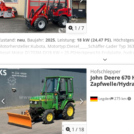
1
/
7
Zustand:
neu
, Baujahr:
2025
, Leistung:
18 kW (24,47 PS)
, Höchstge
Motorhersteller:Kubota, Motortyp:Diesel_____Schäffer-Lader Typ 
Diesel Motor D1703M-DI18 KW = 25 PSHeckgewicht-Endplatte, hydr
Rückhaltesystem, hydraulischerSchnellgang 20 km/hmit
BetriebsanleitungSonderausstattungKoffergewicht 95 kgHydraulika
Hofschlepper
Ausf.SteckkupplungenVorbereitung für Beleuchtungsanlage- kpl. L
John Deere
670 
nach hinten für RückleuchtenArbeitsscheinwerfersatz LED 800 Lum
Zapfwelle/Hydra
hinten)Abschleppvorrichtungmit Bolzen und ZurrösenSerienbereifu
-40Aufnahmerahmen Euro-WShydraulische Verriegelung,Lagerort:n
Legden
275 km
1
/
18