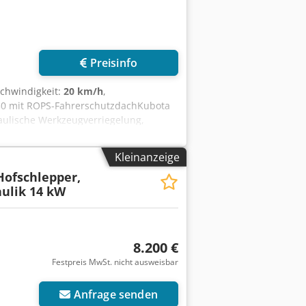
Preisinfo
schwindigkeit:
20 km/h
,
3630 mit ROPS-FahrerschutzdachKubota
aulische Werkzeugverriegelung,
nschlüsse in
Kleinanzeige
enkturm für Beleuchtung- Kabelsatz
Hofschlepper,
en (2x vorne und 1 x
ulik 14 kW
ng10.0/75-15.3 AS ET
ull Csdpfx Ahjzp Anaehjha
8.200 €
Festpreis MwSt. nicht ausweisbar
Anfrage senden