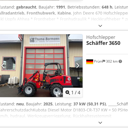
Zustand:
gebraucht
, Baujahr:
1991
, Betriebsstunden:
648 h
, Leistu
Allradantrieb, Fronthubwerk, Kabine
, John Deere 670 Hofschleppe
Skl Uopfx Ahhea * Frontheber * Fronhydraulik * Heckkraftheber * 
Schneeschild Technische Daten:* Motor: Yanmar 3-Zylinder Diesel *
Gewicht: ca. 843 kg * Höchstgeschwindigkeit: ca. 16,7 km/h * Bereif
Hofschlepper
9.5-16 * Abmessungen (Länge): ca. 2,76 m Besonderheiten:* Komp
Schäffer
3650
langlebiger Yanmar-Motor * Vielseitig einsetzbar (Hof, Stall, Grün
12033----Irrtümer und Zwischenverkauf vorbehalten----Werbung und
entfernt.-----Gerne stehen wir Ihnen für alle Formalitäten, welche 
Rat und Tat zur Seite.Teilen Sie uns einfach Ihre Wünsche und A
Prüm
302 km
darum.Unter anderem können wir Ihnen gegen Aufpreis die folgend
Inzahlungnahme Ihres alten FahrzeugsTÜV/SP AbnahmeKomplette 
FinanzierungenBeantragung von ExportkennzeichenÜberführung v
FahrzeugenBergungen und Fahrzeugtransporte----IHR VTS TEAM
1
/
4
Zustand:
neu
, Baujahr:
2025
, Leistung:
37 kW (50,31 PS)
, _____Schä
FahrerschutzdachKubota Diesel Motor D1803-CR-T37 KW = 50 PSHec
km/h, hydraul. Werkzeugverriegelung, Rückhaltesystemmit
BetriebsanleitungSonderausstattungKoffergewicht 100 kgHydraulik
Ausf.SteckkupplungenBeleuchtungsanlageTÜV-Gutachten Arbeitsma