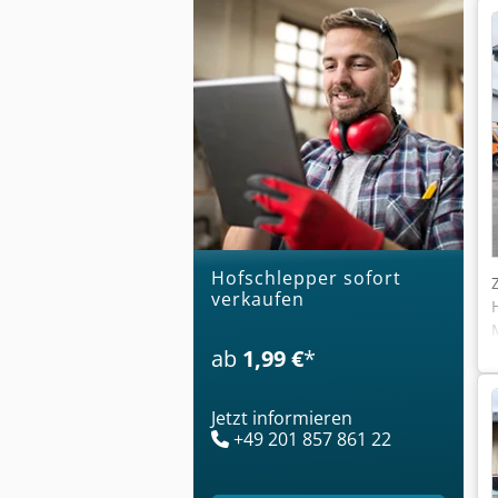
Hofschlepper sofort
verkaufen
ab
1,99 €
*
Jetzt informieren
+49 201 857 861 22