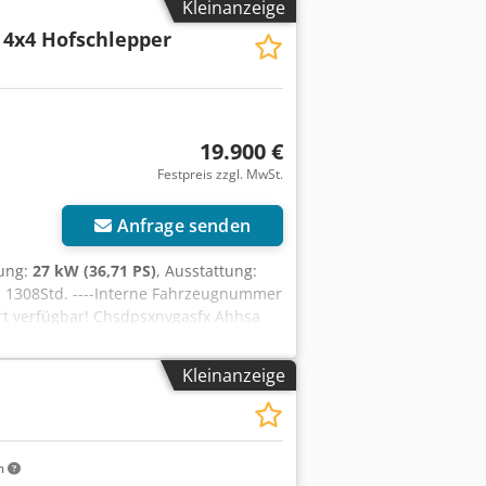
Kleinanzeige
 4x4 Hofschlepper
19.900 €
Festpreis zzgl. MwSt.
Anfrage senden
tung:
27 kW (36,71 PS)
, Ausstattung:
 * 1308Std. ----Interne Fahrzeugnummer
t verfügbar! Chsdpsxnvgasfx Ahhsa
s gerne bequem per WhatsApp
Kleinanzeige
m