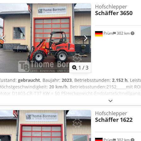
Hofschlepper
km/h(Beleuchtungsanlage gemäß StVZO erforderlich)Arbeitsschein
Schäffer
3650
und 1 x hinten)Abschleppvorrichtungmit Bolzen und ZurrösenBereif
-45Aufnahmerahmen Euro-WS hydraulische Verriegelung,Lagerort:n
Prüm
302 km
1
/
3
Zustand:
gebraucht
, Baujahr:
2023
, Betriebsstunden:
2.152 h
, Leis
Höchstgeschwindigkeit:
20 km/h
, Betriebsstunden:2152_____mit R
Motor D1803-CR-T37 KW = 50 PSHeckgewicht-EndplatteSchnellgang
WerkzeugverriegelungRückhaltesystemSonderausstatt
ungHinterwagen mit verbreiterten KotflügelnKoffergewich t 100 kgB
Hofschlepper
-45Zahnradpumpe verstärkt 19 ccm (37 KW-Motor erforderlich)Arbe
Schäffer
1622
(2x vorne und 1 x hinten)Aufnahmerahmen Euro-WShydraulische V
Bolzen und Zurrösen,Lagerort:HIS Hanau Chjdpexmrvujfx Ahhea
Prüm
302 km