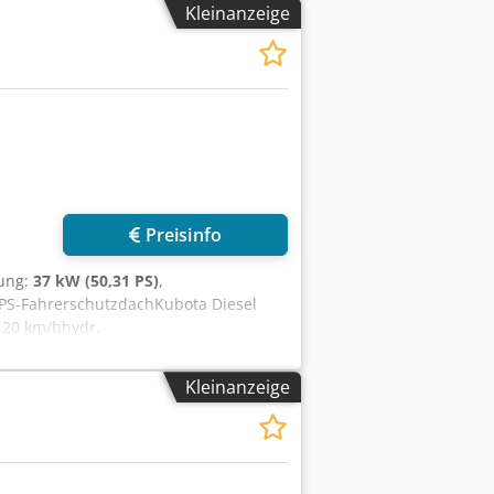
Kleinanzeige
werfersatz LED 800 Lumen (2x vorne
ung 15.0/55-17 AS 6-Loch, ET
ull Chodpfx Ahox Evdvjhsa
Preisinfo
tung:
37 kW (50,31 PS)
,
OPS-FahrerschutzdachKubota Diesel
 20 km/hhydr.
ereifung 15.0/55-17 AS 6-Loch, ET
Kleinanzeige
itsscheinwerfersatz LED, 800 Lumen
erriegelungAbschleppvorrichtung mit