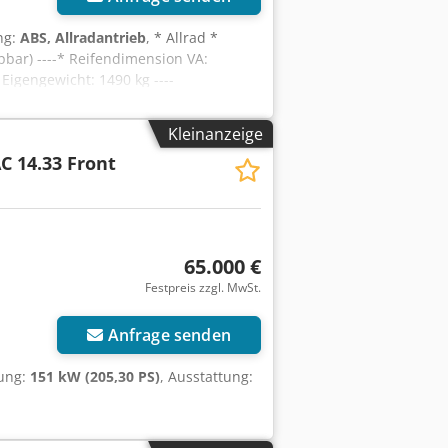
ng:
ABS, Allradantrieb
, * Allrad *
bar) ----* Reifendimension VA:
igengewicht: 1490 kg ----
ten WhatsApp-Support verfügbar! Bei
erne bequem per WhatsApp
Kleinanzeige
C 14.33 Front
65.000 €
Festpreis zzgl. MwSt.
Anfrage senden
tung:
151 kW (205,30 PS)
, Ausstattung: