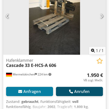
1
/
1
Hafenklammer
Cascade
33 E-HCS-A 606
1.950 €
Wermelskirchen
224 km
VB zzgl. MwSt.
Anfragen
Anrufen
Zustand:
gebraucht
, Funktionsfähigkeit:
voll
funktionsfähig
, Baujahr:
2002
, Tragkraft:
1.800 kg
,