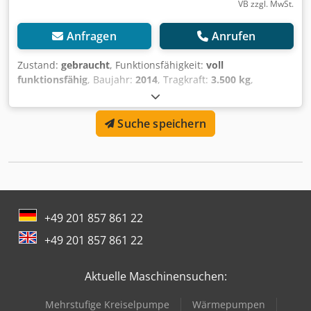
VB zzgl. MwSt.
Anfragen
Anrufen
Zustand:
gebraucht
, Funktionsfähigkeit:
voll
funktionsfähig
, Baujahr:
2014
, Tragkraft:
3.500 kg
,
Leergewicht:
504 kg
, Öffnungsweite:
1.580 mm
,
Hafenklammer Lastschwerpunkt: 500 ISO Klasse: ISO
Suche speichern
Klasse 3 = 2.500 - 4.999 kg Dwodpfx Akevb Rc Tezea
Zustand: Einsatzbereit und voll funktionsfähig Zustand
Technisch: gut Beschreibung: Wir bieten neben diesem
Gerät weitere Stapler und Lagertechnikgeräte an. Unsere
Geräte sind Werkstatt und FEM4.004 geprüft. Kontaktieren
Sie uns bitte per Mail oder auch gerne telefonisch. Sie
finden uns auch unter hsr-gabelstapler Selbstverständlich
+49 201 857 861 22
kaufen wir auch Ihren Gebrauchten an, auch ohne dass
+49 201 857 861 22
Sie ein Fahrzeug bei uns erwerben. Mietkauf &
Finanzierung zu günstigen Konditionen sind auf Anfrage
möglich. Wir beraten Sie gerne kompetent und ausführlich
Aktuelle Maschinensuchen:
zu unseren Fahrzeugen.
Mehrstufige Kreiselpumpe
Wärmepumpen