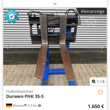
Hafenklammer ISO Klasse: ISO Klasse 2 = 1.000 - 2.500 kg
Zustand Technisch: normal Beschreibung: Das Gerät wird
Kleinanzeige
ggf. teillackiert, werkstatt- und UVV-geprüft. Preise hierfür
erhalten Sie auf Anfrage. Dwjdpfx Akew Sccwjzoa
Seitenschub und Zinkenverstellung integriert
1
/
6
Hafenklammer
Durwen
PHK 35-S
1.650 €
Münster
213 km