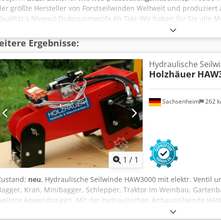
der größte Hersteller von Forstseilwinden Weltweit und produziert
Qualität`s Niveau! Dsdpsunmwcjfx Ah Tskr Wir haben für Sie alle 
sofort liefern. Genaue Beschreibung siehe .pdf Datenblatt bei Dok
itere Ergebnisse:
Hydraulische Seilwi
Holzhäuer
HAW3
Sachsenheim
262 
Mehr Bilde
1
/
1
Zustand:
neu
, Hydraulische Seilwinde HAW3000 mit elektr. Ventil 
Bagger, Kran, Minibagger, Schlepper, Traktor im Weinbau, Gartenb
weitere Anwendungen. Mit der hydraulischen Anbauseilwinde HAW3
Anwendungen erleichtern. Maximale Seilkapazität bei 3000 kg Zugk
Maximale Seilkapazität bei 1700 kg Zugkraft 70 m bei 6 mm Drahtsei