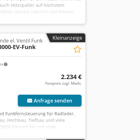
 auch Holzspalter auf höchstem
Modelle ständig Lagernd und können
umente.
Kleinanzeige
nde el. Ventil Funk
000-EV-Funk
km
2.234 €
Festpreis zzgl. MwSt.
r anfragen
Anfrage senden
und Funkfernsteuerung für Radlader,
au, Hochbau, Tiefbau und viele
000 können Sie sich viele
raft 40 m bei 8 mm Drahtseil.
l. Maximale Seilkapazität bei 3000 kg