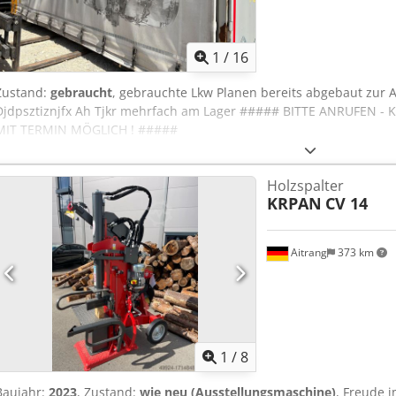
1
/
16
Zustand:
gebraucht
, gebrauchte Lkw Planen bereits abgebaut zur
Djdpsztiznjfx Ah Tjkr mehrfach am Lager ##### BITTE ANRUFEN 
MIT TERMIN MÖGLICH ! #####
Holzspalter
KRPAN
CV 14
Aitrang
373 km
1
/
8
Baujahr:
2023
, Zustand:
wie neu (Ausstellungsmaschine)
, Freude 