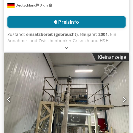
Deutschland
0 km
Preisinfo
Zustand:
einsatzbereit (gebraucht)
, Baujahr:
2001
, Ein
Annahme- und Zwischenbunker Grisnich und H&H
Engineering für die Zwischenlagerung von Ernteprodukten
wie Äpfeln, Kartoffeln usw. steht zur Verfügung.
Kleinanzeige
Bunkerzellen: 3, Bunkerzellenkapazität: 33t, Anzahl der
Bandanlagen: 2, Bandanlagenlänge 1/2: 59m/72m. Diese
Anlage ist nicht für die langfristige Lagerung von
Erntegütern, sondern ausschließlich als Zwischenstation
für den LKW-Transport vorgesehen. Dokumentation
vorhanden. Eine Besichtigung vor Ort ist möglich.
Csdpfozqfx Rox Aaisha