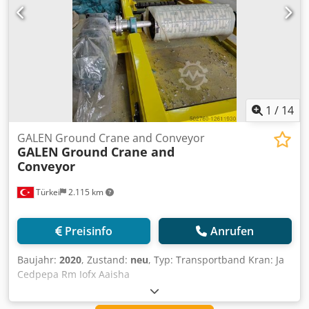
Absacklinie. Nach dem Befüllen werden die Säcke mit
einem Saxon Sackverschließer versiegelt und anschließend
mit einer Singer Sacknähmaschine zugenäht.
1
/
14
GALEN Ground Crane and Conveyor
GALEN
Ground Crane and
Conveyor
Türkei
2.115 km
Preisinfo
Anrufen
Baujahr:
2020
, Zustand:
neu
, Typ: Transportband Kran: Ja
Cedpepa Rm Iofx Aaisha