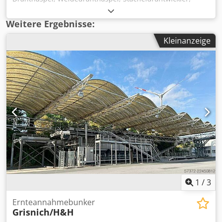
Drahtwickler, Drahtwickelmaschine, Weidezaunwickler,
Aufwickelgerät -Trommel Durchmesser: 800 mm -Trommel
Weitere Ergebnisse:
Breite: 990 mm -Antrieb: hydraulisch -das Gerät könnte mit
Kleinanzeige
ensprechender Aufnahme mit Frontlader oder
Dreipunktaufnahme benutzt werden -ohne
Frontladeraufnahme und Hydraulikanschlüsse Chjdpfx
Aaexvh Hueioa -Abmessungen: 1020/1450/H830 mm -
Gewicht: 318 kg
1
/
3
Ernteannahmebunker
Grisnich/H&H