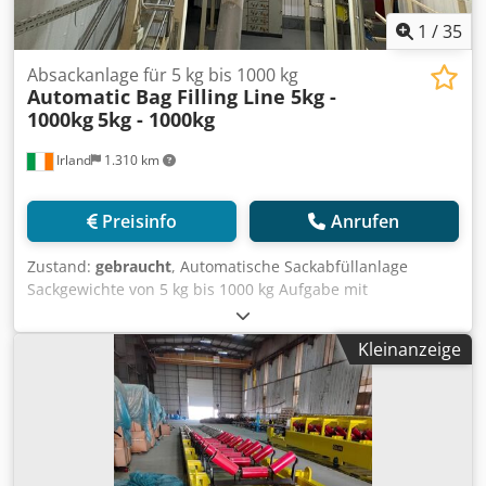
1
/
35
Absackanlage für 5 kg bis 1000 kg
Automatic Bag Filling Line 5kg -
1000kg
5kg - 1000kg
Irland
1.310 km
Preisinfo
Anrufen
Zustand:
gebraucht
, Automatische Sackabfüllanlage
Sackgewichte von 5 kg bis 1000 kg Aufgabe mit
Produktauflockerer / Klumpenbrecher und Sieb.
Steigförderwendel zur Hochbehälterzufuhr und Mischer.
Kleinanzeige
Fördersystem zum Sackabfüller, wo das Wiegen und die
Metalldetektion vor dem Befüllpunkt erfolgen. Dieses
System beinhaltet eine zweite mobile
Schneckenförderanlage zum Befüllen von 1000 kg Big
Bags/Säcken. Cjdpfx Ajyq Tb Isaisha Komplett mit allen
Steuerungen für einen reibungslosen Betrieb dieser