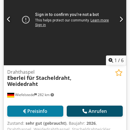
1
/
6
Drahthaspel
Eberlei
für Stacheldraht,
Weidedraht
Wiefelstede
282 km
Preisinfo
Anrufen
Zustand:
sehr gut (gebraucht)
, Baujahr:
2026
,
Drahthaspel, Weidedrahthaspel, Stacheldrahtwickler,