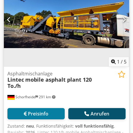
1
/
5
Asphaltmischanlage
Lintec
mobile asphalt plant 120
To./h
Schorfheide
291 km
Preisinfo
Anrufen
Zustand:
neu
, Funktionsfähigkeit:
voll funktionsfähig
,
Baujahr:
2026
, Lintec 120 t/h mobile Asphaltmischanlage -