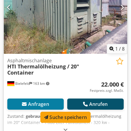
1
/
8
Asphaltmischanlage
HTI Thermalölheizung / 20"
Container
22.000 €
Bielefeld
163 km
Festpreis zzgl. MwSt.
Anfragen
Anrufen
Zustand:
gebraucht
, Baujahr:
1992
, HTI Thermalölheizung
Suche speichern
im 20" Container - 1.600 Liter Füllvolumen - 320 kw -
Vorlauftemperatur 300 °C AB 1000