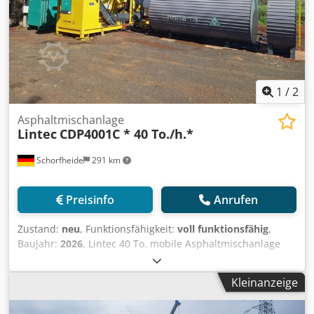
1
/
2
Asphaltmischanlage
Lintec
CDP4001C * 40 To./h.*
Schorfheide
291 km
Preisinfo
Anrufen
Zustand:
neu
, Funktionsfähigkeit:
voll funktionsfähig
,
Baujahr:
2026
, Lintec 40 To. mobile Asphaltmischanlage
Dcsdeylqc Sjpfx Antjk Zustand: Neu Kapazität: 40 To./h.
Garantie: 1 Jahr
Kleinanzeige