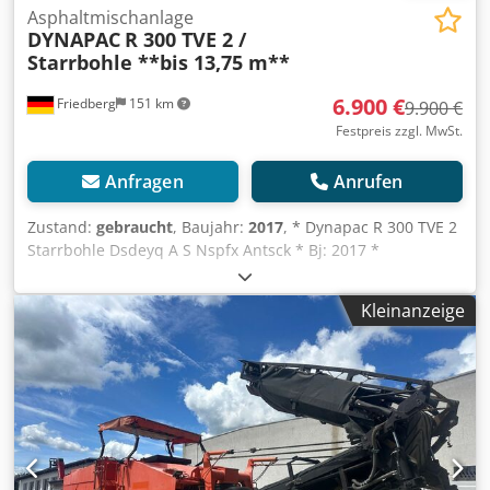
Asphaltmischanlage
DYNAPAC
R 300 TVE 2 /
Starrbohle **bis 13,75 m**
6.900 €
Friedberg
151 km
9.900 €
Festpreis zzgl. MwSt.
Anfragen
Anrufen
Zustand:
gebraucht
, Baujahr:
2017
, * Dynapac R 300 TVE 2
Starrbohle Dsdeyq A S Nspfx Antsck * Bj: 2017 *
Einbaubreite 11,75 m - 13,75 m * mehr Bilder und Videos
per Whatsapp * Angaben ohne Gewähr und
Kleinanzeige
Zwischenverkauf vorbehalten.