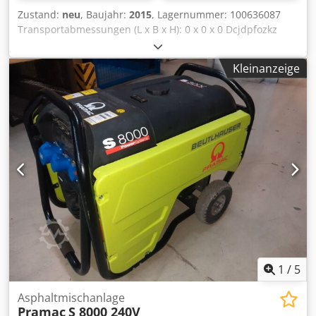
Zustand:
neu
, Baujahr:
2015
, Lagernummer: 100636087
Transportabmessungen (L x B x H): 0 x 0 x 0 Dcjdpfozkz
Rpex Antek
Kleinanzeige
1
/
5
Asphaltmischanlage
Pramac
S 8000 240V