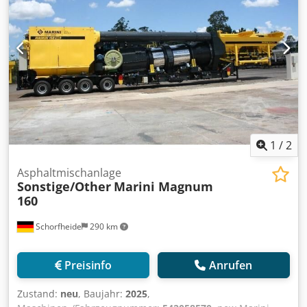
confirmation respectively in the sales contract. more
machines and mixing plants on our website Weitere
Informationen Verwendungszweck: Bauwesen,
Verwendbares Material: Asphalt, Allgemeiner Zustand:
sehr gut, Technischer Zustand: sehr gut, Optischer
Zustand: sehr gut,
1
/
2
Asphaltmischanlage
Sonstige/Other
Marini Magnum
160
Schorfheide
290 km
Preisinfo
Anrufen
Zustand:
neu
, Baujahr:
2025
,