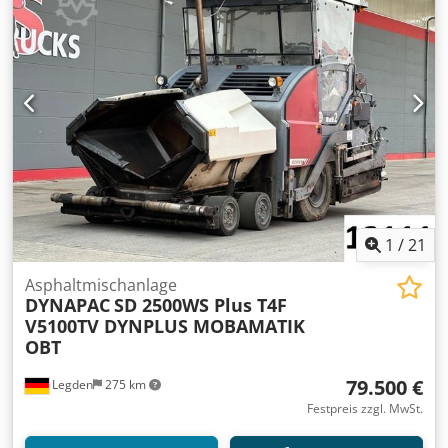
1
/
21
Asphaltmischanlage
DYNAPAC
SD 2500WS Plus T4F
V5100TV DYNPLUS MOBAMATIK
OBT
79.500 €
Legden
275 km
Festpreis zzgl. MwSt.