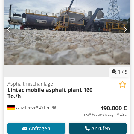
1
/
9
Asphaltmischanlage
Lintec
mobile asphalt plant 160
To./h
490.000 €
Schorfheide
291 km
EXW Festpreis zzgl. MwSt.
Anfragen
Anrufen