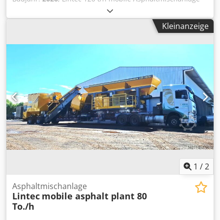
Baujahr: Neu - Kapazität: 120 t/h - Kaltzuführung: 3 x 6 m³
- Trockentrommel - Schleppförderer zum Beladen der LKW
Kleinanzeige
Dcjdpfxsylqfgj Antok - Staubabscheider: Trockensystem mit
Nomex-Schlauchfiltern; Filterfläche: 320 m² - Mischer:
Gehäuse aus Kohlenstoffstahlblech, beheizter Schrank mit
Thermoöl, verschleißfester Innenbeschichtung,
Dichtkappen und Inspektionsöffnungen - Kontrollraum mit
vollautomatischer Software und manuellem Mischpult -
Mobiler Tank: 60.000 l (40.000 l Bitumen / 20.000 l
Kraftstoff) gegen Aufpreis erhältlich
1
/
2
Asphaltmischanlage
Lintec
mobile asphalt plant 80
To./h