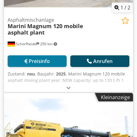
Asphalt, Allgemeiner Zustand: sehr gut, Technischer
1
/
2
Zustand: sehr gut, Optischer Zustand: sehr gut,
Asphaltmischanlage
Marini
Magnum 120 mobile
asphalt plant
Schorfheide
290 km
Preisinfo
Anrufen
Zustand:
neu
, Baujahr:
2025
, Marini Magnum 120 mobile
asphalt mixing plant year: NEW capacity: up to 120 t./h 1
year guarantee Dcsdjwrflvjpfx Antok - calorific power of the
fuel 9,600 kcal / kg, - material passing through the #8
Kleinanzeige
(2,38mm) sieve is no more than 20%, - The equipment was
developed in order to facilitate the transportation as much
as possible without the need of pilot cars. Simply hook up
the equipment to the asphalt binding agent storage and
fuel system. - Chassis is built with a highly resistant I-
Beam with a forged king pin, 3 axles with special tires,