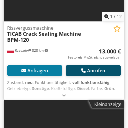
1
/
12
Rissvergussmaschine
TICAB
Crack Sealing Machine
BPM-120
13.000 €
Rzeszów
828 km
Festpreis MwSt. nicht ausweisbar
Anfragen
Anrufen
Zustand:
neu
, Funktionsfähigkeit:
voll funktionsfähig
,
Getriebetyp:
Sonstige
, Kraftstofftyp:
Diesel
, Farbe:
Grün
,
Leergewicht:
734 kg
, Emissionsklasse:
keine
, Masttyp:
Sonstige
, Bremsen:
Sonstige
, Federung:
Sonstige
, Baujahr:
Kleinanzeige
2026
, Ausstattung:
geräuscharm
, TICAB BPM 120
Rissvergussmaschine | Kompakte Profi-Lösung für
Asphaltreparatur & Straßenunterhalt Die TICAB BPM 120
ist eine zuverlässige, einfach zu bedienende