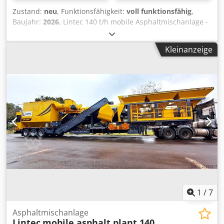
Zustand:
neu
, Funktionsfähigkeit:
voll funktionsfähig
,
Baujahr:
2026
, Lintec 140 t/h mobile Asphaltmischanlage -
Baujahr: Neu - Kapazität: 160 t/h - Kaltzuführung: 4 x 7.5
m³ single trailer Dcedpeyi Hm Ijfx Antsk - Trockentrommel -
Kleinanzeige
Schleppförderer zum Beladen der LKW mit 1m³
Zwischensilo - Staubabscheider: Trockensystem mit
Nomex-Schlauchfiltern; Filterfläche: 415 m² - Mischer:
Gehäuse aus Kohlenstoffstahlblech, beheizter Schrank mit
Thermoöl, verschleißfester Innenbeschichtung,
Dichtkappen und Inspektionsöffnungen - Kontrollraum mit
vollautomatischer Software und manuellem Mischpult -
Mobiler Tank: 60.000 l (40.000 l Bitumen / 20.000 l
Kraftstoff) gegen Aufpreis erhältlich
1
/
7
Asphaltmischanlage
Lintec
mobile asphalt plant 140