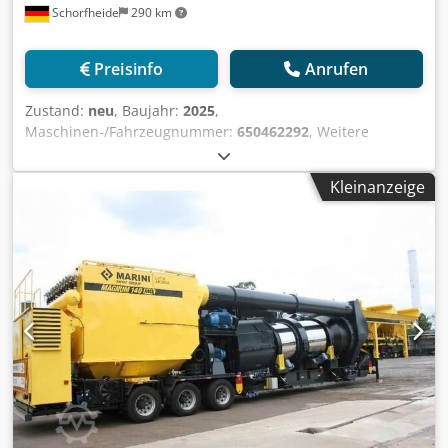
Schorfheide
290 km
bearings. 3-hp electric motor. - Conveyor belt in U-Beam,
24 wide canvas supported by 4 rollers in V shielded rollers
actuated by a electric motor. - Sieve with a screen for
Preisinfo
Anrufen
eliminating oversized materials. - Drum dryer and mixer
with heat insulation, four driven supports rollers made of
Zustand:
neu
, Baujahr:
2025
,
high carbon steel driven by gear box, electric motor 15hp. -
Maschinen-/Fahrzeugnummer:
650462292
, Weitere
rotational external mixer - burner with fuel spraying by
Optionen und Zubehör Anmerkungen MARINI IRON T-BOX
gear pump Kcal/h - Dry filtering system that consists of
50 MOBILE ASPHALTMISCHANLAGE Baujahr: 2021
dust collecting system - Control system Sistex complete
Kleinanzeige
Betriebsstunden: Neu - Produktionskapazität: 50 to./h. - CE
offer and details by request * more machines, mixing
Zertifikat - Mobil: 1x Seecontainer 40´ HC - Aufgabebunker:
plants and trucks on our website Dedpfxehd Nb Ds Antock
3 - Kapazität: 5 m³ - Trockentrommel: kontinuierlich -
Weitere Informationen Verwendungszweck: Bauwesen,
Brenner: Marini CF 04 mit 7,3 MW - Mischer: rotierend -
Verwendbares Material: Asphalt,
Filtersystem: 180 m² Filterfläche - control cabin with
automatic and manual control system Marini - 1 Jahr
Garantie Eingabefehler und Irrtümer in diesem Angebot
werden ausdrücklich vorbehalten. Entscheidend sind
allein die konkreten Vereinbarungen in der
Auftragsbestätigung bzw. im Kaufvertrag. Dcodehd Nb
Iepfx Antok weitere Baumaschinen und Mischanlagen auf
unserer Webseite Weitere Informationen
Verwendungszweck: Bauwesen, Verwendbares Material: