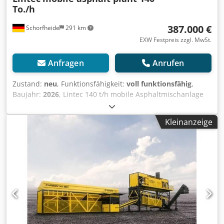
To./h
387.000 €
Schorfheide
291 km
EXW Festpreis zzgl. MwSt.
Anfragen
Anrufen
Zustand:
neu
, Funktionsfähigkeit:
voll funktionsfähig
,
Baujahr:
2026
, Lintec 140 t/h mobile Asphaltmischanlage
Dcedpoyi Hmbjfx Antek - Baujahr: Neu - Kapazität: 140 t/h -
Kaltzuführung: 3 x 6 m³ - Trockentrommel -
Kleinanzeige
Schleppförderer zum Beladen der LKW - Staubabscheider:
Trockensystem mit Nomex-Schlauchfiltern; Filterfläche: 370
m² - Mischer: Gehäuse aus Kohlenstoffstahlblech,
beheizter Schrank mit Thermoöl, verschleißfester
Innenbeschichtung, Dichtkappen und
Inspektionsöffnungen - Kontrollraum mit vollautomatischer
Software und manuellem Mischpult - Mobiler Tank: 60.000
l (40.000 l Bitumen / 20.000 l Kraftstoff) gegen Aufpreis
erhältlich