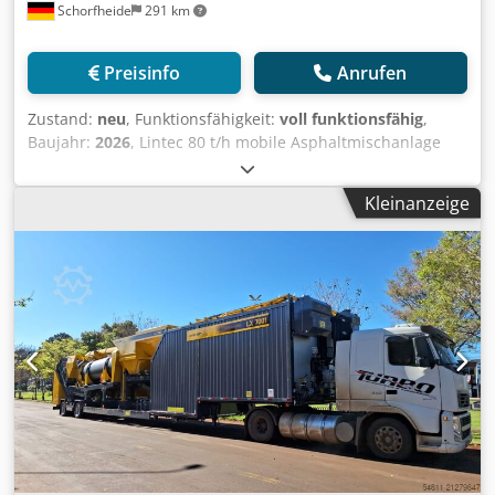
Schorfheide
291 km
Preisinfo
Anrufen
Zustand:
neu
, Funktionsfähigkeit:
voll funktionsfähig
,
Baujahr:
2026
, Lintec 80 t/h mobile Asphaltmischanlage
Dcjdpfjylqfajx Antjk - Baujahr: Neu - Kapazität: 80 t/h -
Kaltzuführung: 3 x 6 m³ - Trockentrommel -
Kleinanzeige
Schleppförderer zum Beladen der LKW - Staubabscheider:
Trockensystem mit Nomex-Schlauchfiltern; Filterfläche: 237
m² - Mischer: Gehäuse aus Kohlenstoffstahlblech,
beheizter Schrank mit Thermoöl, verschleißfester
Innenbeschichtung, Dichtkappen und
Inspektionsöffnungen - Kontrollraum mit vollautomatischer
Software und manuellem Mischpult - Mobiler Tank: 60.000
l (40.000 l Bitumen / 20.000 l Kraftstoff) gegen Aufpreis
erhältlich