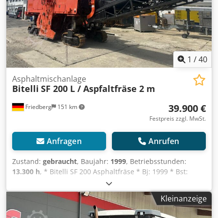
1
/
40
Asphaltmischanlage
Bitelli
SF 200 L / Aspfaltfräse 2 m
39.900 €
Friedberg
151 km
Festpreis zzgl. MwSt.
Anfragen
Anrufen
Zustand:
gebraucht
, Baujahr:
1999
, Betriebsstunden:
13.300 h
, * Bitelli SF 200 Asphaltfräse * Bj: 1999 * Bst:
13.000 h * MB Motor * Fräsbreite: 2 m * hydr. Klappband
Dcedozm Epbspfx Antok * Gewicht: 29.000 kg * mehr
Kleinanzeige
Bilder und Videos per Whatsapp * Angaben ohne Gewähr
und zwischenverkauf vorbehalten.