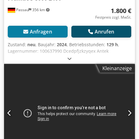
1.800 €
Passau
356 km
Festpreis zzgl. MwSt.
Anfragen
Anrufen
Zustand:
neu
, Baujahr:
2024
, Betriebsstunden:
129 h
,
Lagernummer: 100637990 Dcedpfjzkzyqex Antek
Transportabmessungen (L x B x H): 0 x 0 x 0 ---- guter
Zustand
Kleinanzeige