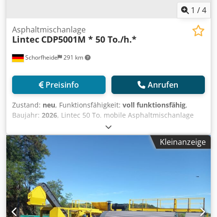
1
/
4
Asphaltmischanlage
Lintec
CDP5001M * 50 To./h.*
Schorfheide
291 km
Preisinfo
Anrufen
Zustand:
neu
, Funktionsfähigkeit:
voll funktionsfähig
,
Baujahr:
2026
, Lintec 50 To. mobile Asphaltmischanlage
Dcsdpfx Aoylqdisntsk Zustand: Neu Kapazität: 50 To./h.
Garantie: 1 Jahr
Kleinanzeige