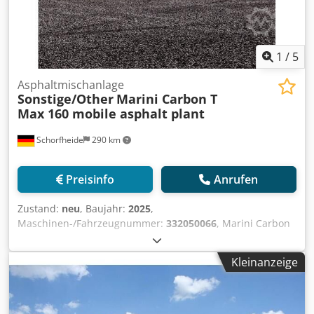
1
/
5
Asphaltmischanlage
Sonstige/Other
Marini Carbon T
Max 160 mobile asphalt plant
Schorfheide
290 km
Preisinfo
Anrufen
Zustand:
neu
, Baujahr:
2025
,
Maschinen-/Fahrzeugnummer:
332050066
, Marini Carbon
T-Box 160 mobile asphalt plant year: New capacity: up to
160 to./h. - container type - aggregate hoppers: 4 - capacity
Kleinanzeige
of one hopper: 10 m3 Dodpfx Anohd I Upetock - drying
drum: counterflow - burner: 13 MW - 1 year guarantee - CE
This offer is subject to change, input errors and mistakes.
Valid are only the specific agreements in the order