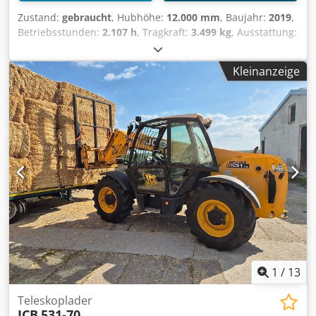
Zustand:
gebraucht
, Hubhöhe:
12.000 mm
, Baujahr:
2019
,
Betriebsstunden:
2.107 h
, Tragkraft:
3.499 kg
, Ausstattung:
Kabine, Klimaanlage
, JCB 535-125 Baujahr 2019 ca. 2.108
Stunden Klima JCB Motor Eco Max 4,4 Liter ohne DPF oder
Kleinanzeige
Abgasnachbehandlung 3 Steuerkreis 3 Lenkarten -
Vorderrad-Hundegang-Allrad Codpfx Aaey Tz Dwjmorf
Hubhöhe 12 m Tragkraft 3,5 to Michelinbereift ca. 70%
Preis 39.900,00 € netto Gegen Aufpreis erhältlich
Erdschaufel 1.490,00 € netto Leichtgutschaufel 2 m³
2.100,00 € netto Leichtgutschaufel 2,7 m³ 2.150,00 € netto
Leichtgutschaufel mit doppelter Schürfleiste
(Wendemesser) 2 m³ 2.250,00 € netto Leichtgutschaufel mit
doppelter Schürfleiste (Wendemesser) 2,7 m³ 2.450,00 €
netto Für JCB oder Manitou, Claas, Merlo Arbeitskorb klein
1,2m breit 990,00 € netto Arbeitskorb groß 2m breit
1.550,00 € netto Besichtigung jederzeit möglich, nach
telefonischer Temin Absprache. Alle Angaben ohne
Gewähr.
1
/
13
Teleskoplader
JCB
531-70