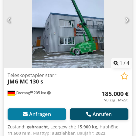
1
/
4
Teleskopstapler starr
JMG
MC 130 s
185.000 €
Jüterbog
205 km
VB zzgl. MwSt.
Anfragen
Anrufen
Zustand:
gebraucht
, Leergewicht:
15.900 kg
, Hubhöhe:
11.500 mm
, Masttyp:
ausziehbar
, Baujahr:
2022
,