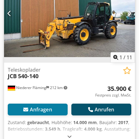
(Wendemesser) 2 m³ 2.250,00 € netto Leichtgutschaufel mit
doppelter Schürfleiste (Wendemesser) 2,7 m³ 2.450,00 €
netto Für JCB oder Manitou, Claas, Merlo Arbeitskorb klein
1,2m breit 990,00 € netto Arbeitskorb groß 2m breit
1.550,00 € netto Besichtigung jederzeit möglich, nach
telefonischer Temin Absprache. Alle Angaben ohne
Gewähr.
1
/
11
Teleskoplader
JCB
540-140
35.900 €
Niederer Fläming
212 km
Festpreis zzgl. MwSt.
Anfragen
Anrufen
Zustand:
gebraucht
, Hubhöhe:
14.000 mm
, Baujahr:
2017
,
Betriebsstunden:
3.549 h
, Tragkraft:
4.000 kg
, Ausstattung:
Kabine
, JCB 540-140 Baujahr 2017 ca. 3.549 Stunden