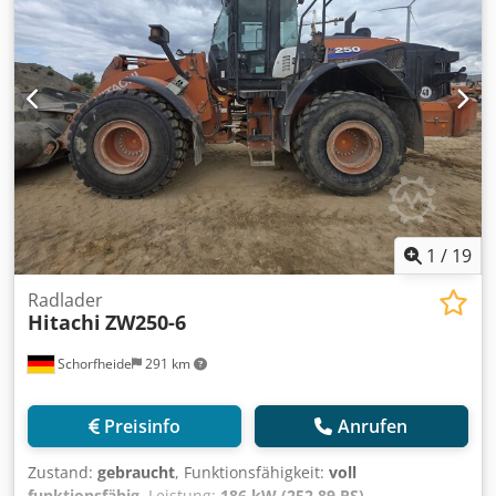
Gewähr.
1
/
19
Radlader
Hitachi
ZW250-6
Schorfheide
291 km
Preisinfo
Anrufen
Zustand:
gebraucht
, Funktionsfähigkeit:
voll
funktionsfähig
, Leistung:
186 kW (252,89 PS)
,