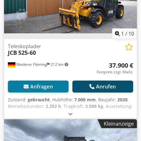
Beka (Europa) Biologisch abbaubares Öl Panolin - synt 46
(Wendemesser) 3 m³ 2.550,00 € netto FürJCB oder Manitou,
Zyklon-Luftvorfilter mit Schnellwechsler mit 1 Löffel
Claas, Merlo Arbeitskorb klein 1,2m breit 990,00 € netto
Arbeitskorb groß 2m breit 1.550,00 € netto Besichtigung
jederzeit möglich, nach telefonischer Temin Absprache.
Alle Angaben ohne Gewähr.
1
/
10
Teleskoplader
JCB
525-60
37.900 €
Niederer Fläming
212 km
Festpreis zzgl. MwSt.
Anfragen
Anrufen
Zustand:
gebraucht
, Hubhöhe:
7.000 mm
, Baujahr:
2020
,
Betriebsstunden:
2.252 h
, Tragkraft:
2.500 kg
, Ausstattung:
Kabine
, JCB 525-60 Baujahr 2020 Crsdpjyq A Svofx Aamof
2.253 Stunden 3 Steuerkreis 3 Lenkarten - Vorderrad-
Kleinanzeige
Hundegang-Allrad Hubhöhe 6 m Tragkraft 2,5 to Preis
37.900,00 € netto Besichtigung jederzeit möglich, nach
telefonischer Temin Absprache. Alle Angaben ohne