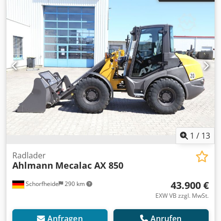
Aamorf Schnellwechsler CW40 verstellbarer Unterwagen
1
/
13
Radlader
Ahlmann
Mecalac AX 850
43.900 €
Schorfheide
290 km
EXW VB zzgl. MwSt.
Anfragen
Anrufen