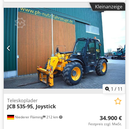
Crodpfxsy Tz Ene Aamjf JCB Motor Eco Max 4,4 Liter ohne
Kleinanzeige
DPF oder Abgasnachbehandlung 3 Steuerkreis 3 Lenkarten
- Vorderrad-Hundegang-Allrad Hubhöhe 14 m Tragkraft 4
to Preis 35.900,00 € netto Gegen Aufpreis erhältlich
Erdschaufel 1.490,00 € netto Leichtgutschaufel 2 m³
2.100,00 € netto Leichtgutschaufel 2,7 m³ 2.150,00 € netto
Leichtgutschaufel mit doppelter Schürfleiste
(Wendemesser) 2 m³ 2.250,00 € netto Leichtgutschaufel mit
doppelter Schürfleiste (Wendemesser) 2,7 m³ 2.450,00 €
netto Für JCB oder Manitou, Claas, Merlo Arbeitskorb klein
1,2m breit 990,00 € netto Arbeitskorb groß 2m breit
1.550,00 € netto Besichtigung jederzeit möglich, nach
telefonischer Temin Absprache. Alle Angaben ohne
Gewähr.
1
/
11
Teleskoplader
JCB
535-95, Joystick
34.900 €
Niederer Fläming
212 km
Festpreis zzgl. MwSt.