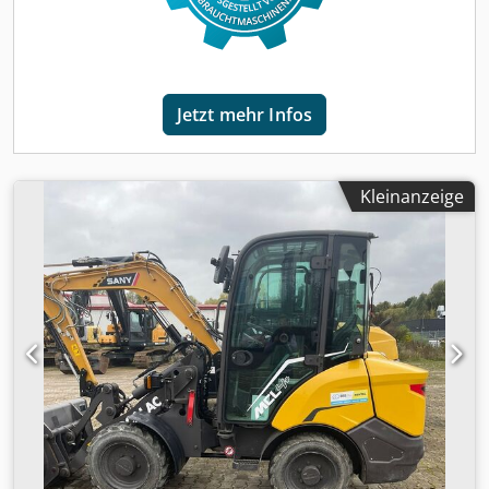
Hubgerüst Standard Mit Notlenkung
Schwingungsdämpfung 5-Gang-Getriebe (Drehmome
Schnellwechsler ISO SW (Volvo Aufnahme) Radialreifen
Triangle TB5 Getriebeunterfahrschutz Steuerblock (MCV)
mit 3 S Luftgefederter, beheizbar Hydrauliköl - VG46
Jetzt mehr Infos
Gaspedal mit ECO-Schalter Ohne Bmair Filtersystem
Standardlackierung Heckscheibenrollo Unterlegkeil Axle
Cooling-Front & Rear Hydraulische Differenzial Hinterachse
ohne Differenzielsperre Unischaufel 4,2 m³,
Kleinanzeige
Unterschraubmesser/Schneide