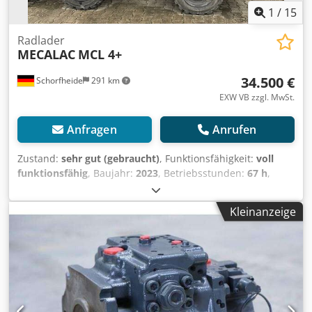
1
/
15
Radlader
MECALAC
MCL 4+
34.500 €
Schorfheide
291 km
EXW VB zzgl. MwSt.
Anfragen
Anrufen
Zustand:
sehr gut (gebraucht)
, Funktionsfähigkeit:
voll
funktionsfähig
, Baujahr:
2023
, Betriebsstunden:
67 h
,
Maschinen-/Fahrzeugnummer:
W09X35022PBAOS100
,
Ausstattung:
Allradantrieb, Standard-Schaufel
, Gewicht:
Kleinanzeige
2650 kg Breite: 1100 mm Kurzer Schaufelarm 20 km/h
Version Allradantrieb Kabine mit Heizung Mechanisch
gefederter Standardsitz mit Kunstlederbezug
Hydraulischer Schnellwechsler Typ „Weidemann“ Schaufel
ohne Zähne, 0,55 m³, 1400 mm Kreis Zusatzhydraulik
proportional 1. Zusatzkreis proportional 1 Zusatzkreis mit
Fiat Face Kupplungen Crsdpfx Aaexq Dwxsmof LED-