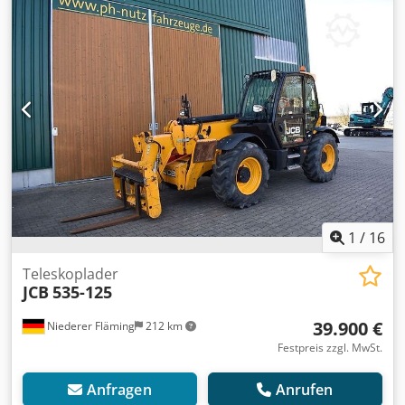
Gegen Aufpreis erhältlich Erdschaufel 1.490,00 € netto
Leichtgutschaufel 2 m³ 1.950,00 € netto Leichtgutschaufel
2,7 m³ 2.150,00 € netto Leichtgutschaufel mit doppelter
Schürfleiste (Wendemesser) 2 m³ 2.250,00 € netto
Leichtgutschaufel mit doppelter Schürfleiste
(Wendemesser) 2,7 m³ 2.450,00 € netto Für JCB oder
Manitou, Claas, Merlo Arbeitskorb klein 1,2m breit 990,00 €
netto Arbeitskorb groß 2m breit 1.550,00 € netto
Besichtigung jederzeit möglich, nach telefonischer Temin
Absprache. Codpfxoy Tz Dqe Aamsrf Alle Angaben ohne
Gewähr.
1
/
16
Teleskoplader
JCB
535-125
39.900 €
Niederer Fläming
212 km
Festpreis zzgl. MwSt.
Anfragen
Anrufen