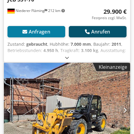
29.900 €
Niederer Fläming
212 km
Festpreis zzgl. MwSt.
Anfragen
Anrufen
Zustand:
gebraucht
, Hubhöhe:
7.000 mm
, Baujahr:
2011
,
Betriebsstunden:
4.950 h
, Tragkraft:
3.100 kg
, Ausstattung:
Kabine
, JCB 531-70 Baujahr 2011 ca. 4950 Stunden (ist
noch im Einsatz) Service neu JCB Motor Eco Max 4,4 Liter
Kleinanzeige
ohne DPF oder Abgasnachbehandlung Bereifung vorne
100% 3 Steuerkreis 3 Lenkarten - Vorderrad-Hundegang-
Allrad Hubhöhe 7 m Tragkraft 3,1 to Preis 29.900,00 € netto
Gegen Aufpreis erhältlich Erdschaufel 1.490,00 € netto
Leichtgutschaufel 2 m³ 1.950,00 € netto Leichtgutschaufel
2,7 m³ 2.150,00 € netto Leichtgutschaufel mit doppelter
Schürfleiste (Wendemesser) 2 m³ 2.250,00 € netto
Leichtgutschaufel mit doppelter Schürfleiste
(Wendemesser) 2,7 m³ 2.450,00 € netto Für JCB oder
Manitou, Claas, Merlo Arbeitskorb klein 1,2m breit 990,00 €
netto Arbeitskorb groß 2m breit 1.550,00 € netto