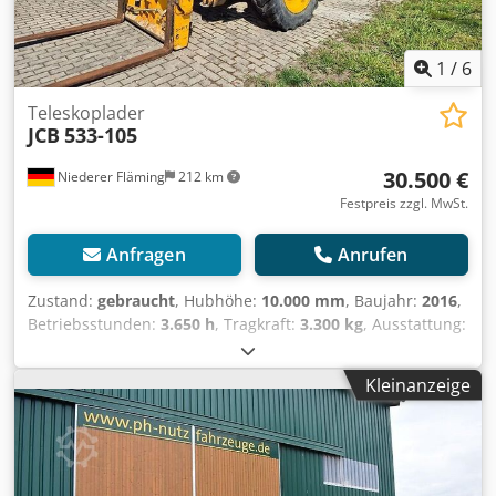
Besichtigung jederzeit möglich, nach telefonischer Temin
Absprache. Crjdpfsy Tz Ehjx Aamjf Alle Angaben ohne
Gewähr.
1
/
6
Teleskoplader
JCB
533-105
30.500 €
Niederer Fläming
212 km
Festpreis zzgl. MwSt.
Anfragen
Anrufen
Zustand:
gebraucht
, Hubhöhe:
10.000 mm
, Baujahr:
2016
,
Betriebsstunden:
3.650 h
, Tragkraft:
3.300 kg
, Ausstattung:
Kabine
, JCB 533-105 Baujahr 2016 ca. 3.650 Stunden 3
Steuerkreis 3 Lenkarten - Vorderrad-Hundegang-Allrad
Kleinanzeige
Hubhöhe 10,5 m Tragkraft 3,3 to Preis 30.500,00 € netto
Gegen Aufpreis erhältlich Erdschaufel 1.490,00 € netto
Cjdoy Tz D Dopfx Aamjrf Leichtgutschaufel 2 m³ 1.950,00 €
netto Leichtgutschaufel 2,7 m³ 2.150,00 € netto
Leichtgutschaufel mit doppelter Schürfleiste