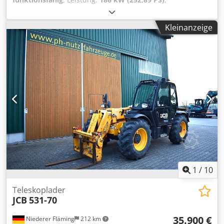
Betriebsgewicht:
21.400 kg
, Reifenzustand:
80 %
, Baujahr:
2021
, Betriebsstunden:
5.980 h
, Ausstattung:
UVV
, HITACHI
Kleinanzeige
ZW250-6 Baujahr: 2021 Betriebsstunden: 5980h
Direktanbau Cedpfxozb Uzks Aamsrf Zentralschmierung
Reifen ca. 80% Rückfahrkamera
1
/
10
Teleskoplader
JCB
531-70
35.900 €
Niederer Fläming
212 km