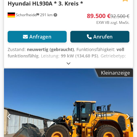
Hyundai
HL930A * 3. Kreis *
89.500 €
Schorfheide
291 km
92.500 €
EXW VB zzgl. MwSt.
Anfragen
Anrufen
Zustand:
neuwertig (gebraucht)
, Funktionsfähigkeit:
voll
funktionsfähig
, Leistung:
99 kW (134,60 PS)
, Getriebetyp:
Automatisch
, Kraftstofftyp:
Diesel
, Farbe:
Gelb
,
Gesamtgewicht:
11.797 kg
, Leergewicht:
11.797 kg
,
Kleinanzeige
Reifengröße:
17.5R25
, Reifenzustand:
90 %
,
Antriebszustand:
90 %
, Achsen-Konfiguration:
2 Achsen
,
Schaufelvolumen:
2,2 m³
, Baujahr:
2022
, Betriebsstunden:
1.050 h
, Ausstattung:
ABS, Allradantrieb, Bordcomputer,
Differentialsperre, Hydraulik, Kabine, Klimaanlage,
Palettengabeln, Rußfilter, Tempomat, UVV,
Zusatzscheinwerfer
, HYUNDAI HL930A Radlader Baujahr:
2022 Betriebsstunden: 1.050 Zyklon Luftvorfilter
Bremsakkumulator std Standard-Heckgewicht 300
Schlüssel-Standard Arbeitsleuchten 4 vorne/4 hinten