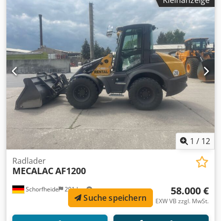
Kleinanzeige
Verwendungszweck: Bauwesen, Allgemeiner Zustand: sehr
gut, Technischer Zustand: sehr gut, Optischer Zustand:
sehr gut, Lieferbedingungen: EXW,
1
/
12
Radlader
MECALAC
AF1200
58.000 €
Schorfheide
291 km
Suche speichern
EXW VB zzgl. MwSt.