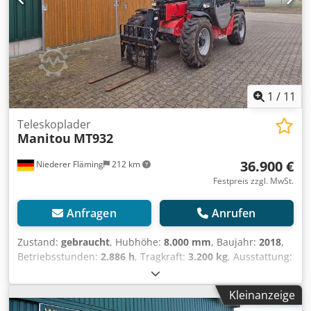
netto Für JCB oder Manitou, Claas, Merlo Arbeitskorb klein
1,2m breit 990,00 € netto Arbeitskorb groß 2m breit
1.550,00 € netto Crsdpfx Aaoy Tz D Rsmsf Besichtigung
jederzeit möglich, nach telefonischer Temin Absprache.
Alle Angaben ohne Gewähr.
1
/
11
Teleskoplader
Manitou
MT932
36.900 €
Niederer Fläming
212 km
Festpreis zzgl. MwSt.
Anfragen
Anrufen
Zustand:
gebraucht
, Hubhöhe:
8.000 mm
, Baujahr:
2018
,
Betriebsstunden:
2.886 h
, Tragkraft:
3.200 kg
, Ausstattung:
Kabine
, Manitou MT932 Baujahr 2018 2.886 Stunden 3
Steuerkreis 3 Lenkarten - Vorderrad-Hundegang-Allrad
Kleinanzeige
Hubhöhe 9 m Tragkraft 3,2 to Preis 36.900,00 € netto