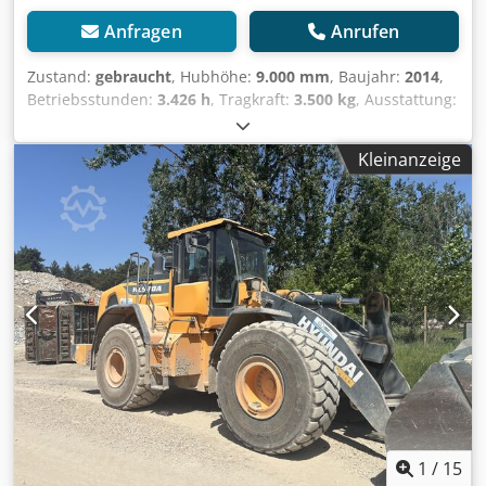
Anfragen
Anrufen
Zustand:
gebraucht
, Hubhöhe:
9.000 mm
, Baujahr:
2014
,
Betriebsstunden:
3.426 h
, Tragkraft:
3.500 kg
, Ausstattung:
Kabine
, JCB 535-95 Baujahr 2014 ca. 3.426 Stunden JCB
Motor Eco Max 4,4 Liter ohne DPF oder
Kleinanzeige
Abgasnachbehandlung 3 Steuerkreis 3 Lenkarten -
Vorderrad-Hundegang-Allrad Hubhöhe 9 m Tragkraft 3,5 to
Preis 34.900,00 € netto Gegen Aufpreis erhältlich
Erdschaufel 1.490,00 € netto Leichtgutschaufel 2 m³
2.100,00 € netto Crodpfx Aaoy Tz Ddjmef Leichtgutschaufel
2,7 m³ 2.150,00 € netto Leichtgutschaufel mit doppelter
Schürfleiste (Wendemesser) 2 m³ 2.250,00 € netto
Leichtgutschaufel mit doppelter Schürfleiste
(Wendemesser) 2,7 m³ 2.450,00 € netto Für JCB oder
Manitou, Claas, Merlo Arbeitskorb klein 1,2m breit 990,00 €
netto Arbeitskorb groß 2m breit 1.550,00 € netto
Besichtigung jederzeit möglich, nach telefonischer Temin
Absprache. Alle Angaben ohne Gewähr.
1
/
15