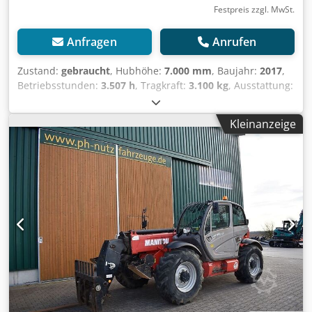
Festpreis zzgl. MwSt.
Anfragen
Anrufen
Zustand:
gebraucht
, Hubhöhe:
7.000 mm
, Baujahr:
2017
,
Betriebsstunden:
3.507 h
, Tragkraft:
3.100 kg
, Ausstattung:
Kabine
, JCB 531-70 Baujahr 2017 ca. 3.507 Stunden JCB
Motor Eco Max 4,4 Liter ohne DPF oder
Kleinanzeige
Abgasnachbehandlung 3 Steuerkreis 3 Lenkarten -
Vorderrad-Hundegang-Allrad Hubhöhe 7 m Tragkraft 3,1 to
Preis 35.900,00 € netto Gegen Aufpreis erhältlich
Erdschaufel 1.490,00 € netto Leichtgutschaufel 2 m³
2.100,00 € netto Leichtgutschaufel 2,7 m³ 2.150,00 € netto
Leichtgutschaufel mit doppelter Schürfleiste
(Wendemesser) 2 m³ 2.250,00 € netto Leichtgutschaufel mit
doppelter Schürfleiste (Wendemesser) 2,7 m³ 2.450,00 €
netto Cedsyq A Rfepfx Aamjrf Für JCB oder Manitou, Claas,
Merlo Arbeitskorb klein 1,2m breit 990,00 € netto
Arbeitskorb groß 2m breit 1.550,00 € netto Besichtigung
jederzeit möglich, nach telefonischer Temin Absprache.
Alle Angaben ohne Gewähr.