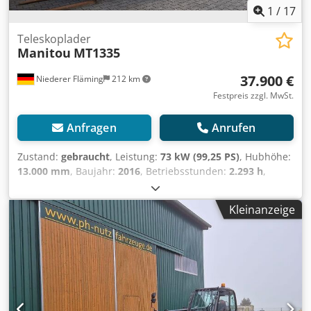
1
/
17
Teleskoplader
Manitou
MT1335
37.900 €
Niederer Fläming
212 km
Festpreis zzgl. MwSt.
Anfragen
Anrufen
Zustand:
gebraucht
, Leistung:
73 kW (99,25 PS)
, Hubhöhe:
13.000 mm
, Baujahr:
2016
, Betriebsstunden:
2.293 h
,
Tragkraft:
3.499 kg
, Ausstattung:
Kabine
, Manitou MT1335
Baujahr 2016 ca. 2.293 Stunden 100 PS 3 Steuerkreis 3
Kleinanzeige
Lenkarten - Vorderrad-Hundegang-Allrad Hubhöhe 13 m
Tragkraft 3,5 to Preis 37.900,00 € netto Gegen Aufpreis
erhältlich Erdschaufel 1.490,00 € netto Leichtgutschaufel 2
m³ 2.100,00 € netto Leichtgutschaufel 2,7 m³ 2.150,00 €
netto Leichtgutschaufel mit doppelter Schürfleiste
(Wendemesser) 2 m³ 2.250,00 € netto Leichtgutschaufel mit
doppelter Schürfleiste (Wendemesser) 2,7 m³ 2.450,00 €