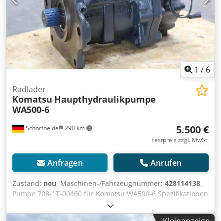
Arbeitsscheinwerfer am Schaufelarm Schwimmstellung im
Hubzylinder Rangierkupplung Standard-Kotflügel
1
/
6
Radlader
Komatsu
Haupthydraulikpumpe
WA500-6
5.500 €
Schorfheide
290 km
Festpreis zzgl. MwSt.
Anfragen
Anrufen
Zustand:
neu
, Maschinen-/Fahrzeugnummer:
428114138
,
Pumpe 708-1T-00460 für Komatsu WA500-6 Spezifikationen
Cjdonthvnopfx Aamsrf Hersteller Komatsu Modell 708-1T-
00460 Hydraulik Pumpe Neuwertig Weitere Informationen