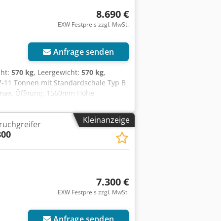
8.690 €
EXW Festpreis zzgl. MwSt.
Anfrage senden
cht:
570 kg
, Leergewicht:
570 kg
,
 7-11 Tonnen mit Standardschale Typ B
G max. Öffnung: 1560mm Höhe
er Spitze: 3.500KG Dedpfszdt Hisx
men öffnen/schließen: 40-60 l/min
Kleinanzeige
ruchgreifer
Adapterplatte Lehnhoff MS08 inklusive
00
ften •Fertigung aus hochwertigen,
 STRENX© 700 •Große Öffnungsweite
Positionieren des Greifers •Hohe
tänden bewegt, sortiert und verladen
rkter Drehmotor mit Schock- und
7.300 €
EXW Festpreis zzgl. MwSt.
Anfrage senden