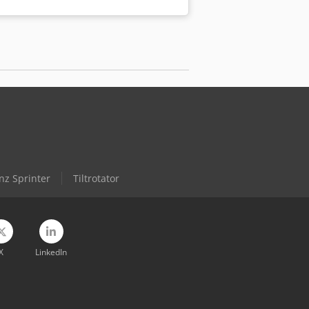
300HZ passt auf 20- bis 30-Tonnen-
 Abbrucharbeiten geeignet ist. Wir
000kg, lagernd in den Niederlanden.
ns gerne für weitere Details.
r-Greifer, Sortiergreifer, Demolition-
z Sprinter
Tiltrotator
X
LinkedIn