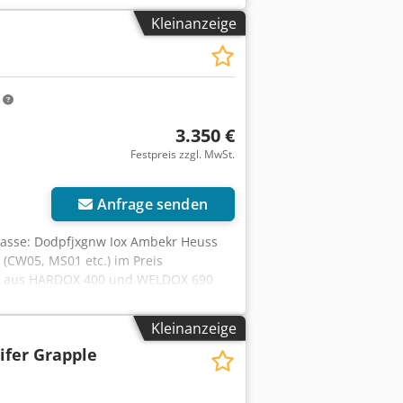
ng 1800mm Width 800mm
Kleinanzeige
m
3.350 €
Festpreis zzgl. MwSt.
Anfrage senden
Klasse: Dodpfjxgnw Iox Ambekr Heuss
 (CW05, MS01 etc.) im Preis
ndig aus HARDOX 400 und WELDOX 690
lzen Cr/Mdn 4 Schließdruck max. 300
te: 400 mm Auch als Baumgreifer-
Kleinanzeige
ifer Grapple