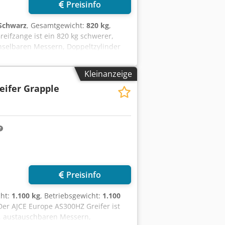
Preisinfo
Schwarz
, Gesamtgewicht:
820 kg
,
eifzange ist ein 820 kg schwerer,
chselbaren Messern, Doppeltzylinder
gnet sich für 16–22 Tonnen Bagger.
 das sich für schwere Abbrucharbeiten
Kleinanzeige
lette Auswahl an Sortiergreifern von
eifer Grapple
g erhältlich! Kontaktieren Sie uns
fzange, Pince de Tri, Greifer, Grapin,
Preisinfo
cht:
1.100 kg
, Betriebsgewicht:
1.100
 Der AJCE Europe AS300HZ Greifer ist
r, austauschbaren Messern,