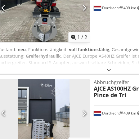
Dordrecht
409 km
1
/
2
Zustand:
neu
, Funktionsfähigkeit:
voll funktionsfähig
, Gesamtgewi
Ausstattung:
Greiferhydraulik
, Der AJCE Europe AS40HZ Greifer ist 
Sortiergreifer. Standard S-Adapter, auswechselbare Schneiden, Sich
Es handelt sich um ein verstärktes Modell, das sich für schwere Ab
vollständiges Sortiment an Sortiergreifern von 75 kg bis 2000 kg i
Abbruchgreifer
Kontaktieren Sie uns gerne für weitere Details. Weltweiter Versand
AJCE
AS100HZ Gr
grijper, gripen, Pince de Tri, Greifer, Grapin,
Pince de Tri
Dordrecht
409 km