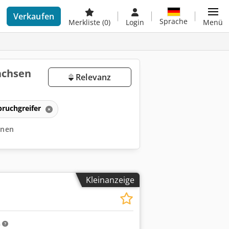
Verkaufen
Sprache
Merkliste
(0)
Login
Menü
achsen
Relevanz
ruchgreifer
ernen
Kleinanzeige
m