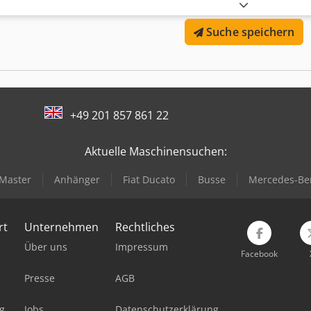
Doppelzylinder sowie Sicherheits-/Halteventil ausgestattet. Der AS
Bagger. Es handelt sich um ein verstärktes Modell, das für schwere
Suche speichern
bieten eine komplette Auswahl an Selektor-Greifern von 75kg bis 2
Auch als nicht-rotierende Ausführung erhältlich! Kontaktieren Sie u
Weltweiter Versand möglich. Dsdpfox Tgv Ejx Ambokr Greifer, Selekto
Greifer.
+49 201 857 861 22
Aktuelle Maschinensuchen:
 Master
Anhänger
Fiat Ducato
Busse
Mercedes-Ben
rt
Unternehmen
Rechtliches
Über uns
Impressum
Facebook
Presse
AGB
g
Jobs
Datenschutzerklärung