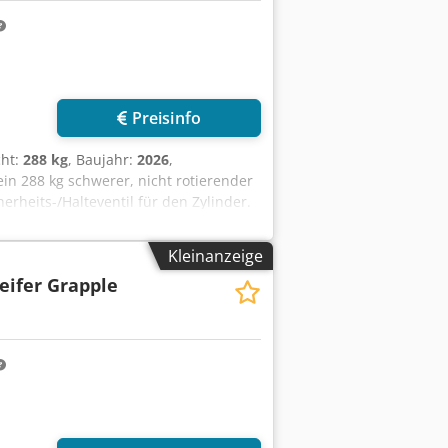
Mehr Bilder anfragen
Preisinfo
cht:
288 kg
, Baujahr:
2026
,
ein 288 kg schwerer, nicht rotierender
erheits-/Halteventil für den Zylinder.
brucharbeiten eignet. Wir führen ein
n unserem Lager in den Niederlanden.
Kleinanzeige
 möglich. Djdpfxjx Tgunj Ambekr
eifer Grapple