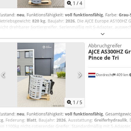
1
/
4
Zustand:
neu
, Funktionsfähigkeit:
voll funktionsfähig
, Farbe:
Grau-
Betriebsgewicht:
820 kg
, Baujahr:
2026
, Die AJCE Europe AS100HZ Gr
nicht drehbarer Sortiergreifer. Serienmäßig mit S-Adapter, auswe
und Sicherheits-/Haltezylinder-Ventil ausgestattet. Der AS100HZ ei
Dedpox Tqlwofx Ambjkr Es handelt sich um ein verstärktes Modell,
Abbruchgreifer
eignet. In unserem Lager in den Niederlanden halten wir eine komp
AJCE
AS300HZ Gr
75 kg bis 2000 kg für Sie bereit. Auch als nicht drehende Ausführun
Pince de Tri
gerne für weitere Details. Weltweiter Versand möglich. Greifer, Grei
Dordrecht
409 km
1
/
5
Zustand:
neu
, Funktionsfähigkeit:
voll funktionsfähig
, Gesamtgewi
kg
, Federung:
Blatt
, Baujahr:
2026
, Ausstattung:
Greiferhydraulik
,
ein 1100kg nicht-rotierender Greifer. Standardmäßig mit S-Adapte