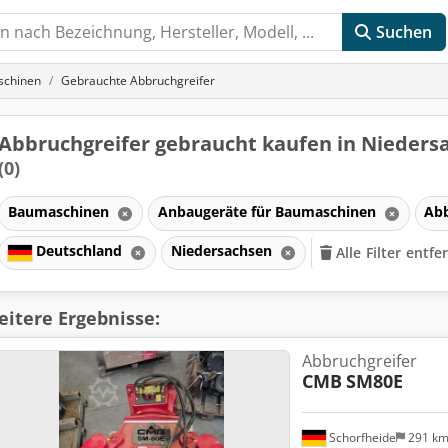
Suchen
schinen
Gebrauchte Abbruchgreifer
Abbruchgreifer gebraucht kaufen in Nieders
(0)
Baumaschinen
Anbaugeräte für Baumaschinen
Abb
Deutschland
Niedersachsen
Alle Filter entf
itere Ergebnisse:
Abbruchgreifer
CMB
SM80E
Schorfheide
291 k