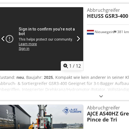
Ugex Ambjkr Rotating 190 bar max oilpress Weight 860 kg Openi
Abbruchgreifer
HEUSS
GSR3-400
Nieuwegein
381 k
1
/
12
Zustand:
neu
, Baujahr:
2025
, Kompakt wie kein anderer in seiner 
Abbruch- & Sortiergreifer GSR3-400 Geeignet für 3-t-Bagger Aufbau
inbegriffen. Integrierter Drehkranz/Hydromotor-Rotator. Vollstä
gefertigt. HB500 wechselbare Verschleißmesser Gehärtete Stahlbo
bar Drehdruck max. 160 bar Gewicht: 162 kg Öffnung: 870 mm Brei
Abbruchgreifer
Variante erhältlich.
AJCE
AS40HZ Gre
Pince de Tri