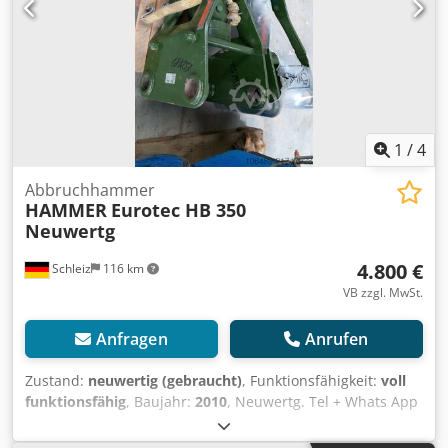
1
/
4
Abbruchhammer
HAMMER
Eurotec HB 350
Neuwertg
4.800 €
Schleiz
116 km
VB zzgl. MwSt.
Anfragen
Anrufen
Zustand:
neuwertig (gebraucht)
, Funktionsfähigkeit:
voll
funktionsfähig
, Baujahr:
2010
, Neuwertg. Tel + Whats App
00491728909019. 07907 Schleiz - Industriestr.28 -
Deutschland Crjdjy D Ah Eopfx Aqwjf