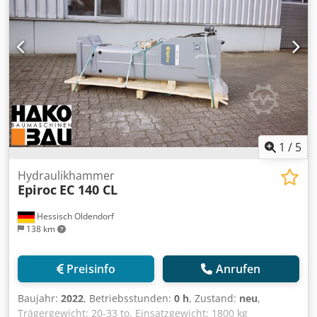
1
/
5
Hydraulikhammer
Epiroc
EC 140 CL
Hessisch Oldendorf
138 km
Preisinfo
Anrufen
Baujahr:
2022
, Betriebsstunden:
0 h
, Zustand:
neu
,
Trägergewicht: 20-33 to. Einsatzgewicht: 1800 kg