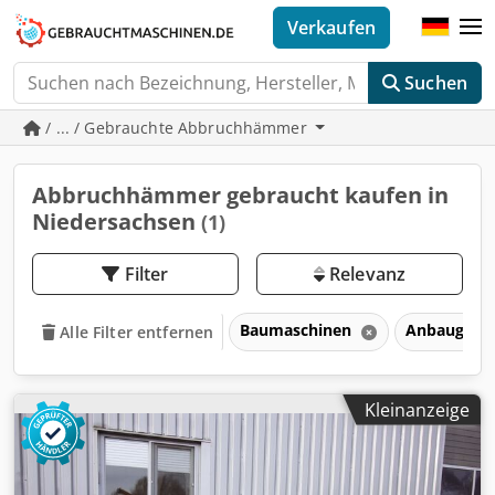
Verkaufen
Suchen
/ ... / Gebrauchte Abbruchhämmer
Abbruchhämmer gebraucht kaufen in
Niedersachsen
(1)
Filter
Relevanz
Baumaschinen
Anbaugerät
Alle Filter entfernen
Kleinanzeige