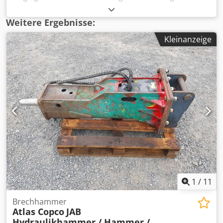
Cjdpoiwxnvefx Aqwjrf Ölflussmenge: 130-180 l/min
Öldruck: 150-170 bar Meisseldurchmesser: 140 mm
Weitere Ergebnisse:
Schlagfequenz Auto Start / Auto Stop Modus: 400- 800 bpr
Kleinanzeige
/ 380-560 bpm Schallleistungspegel: 120 db(A)
1
/
11
Brechhammer
Atlas Copco
JAB
Hydraulikhammer / Hammer /