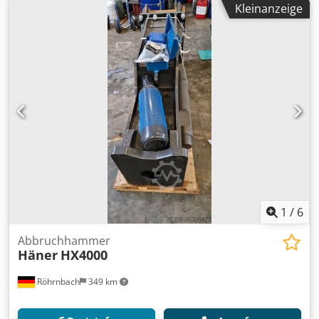
Kleinanzeige
Hydraulickschläuchen und 1 Meißel Preisvorstellung
3800,00 € Zweischalengreifer : Typ : KZS1450.5S
Tragfähigkeit 4 To. Werksnummer: A3103 Gewicht 585 Kg.
Schalenbreite 50 cm mit abschraubbaren Zähnen
hydraulisch drehbar für Baggerträgergeräte 8 - 14 To.
Cjdpfx Ajx Ur Hfeqwjrf Preisvorstellung 2250,00 €
1
/
6
Abbruchhammer
Häner
HX4000
Röhrnbach
349 km