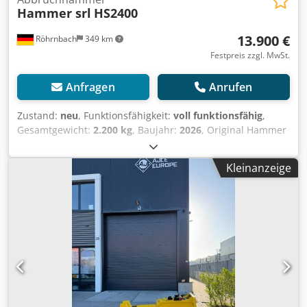
Hammer srl
HS2400
13.900 €
Röhrnbach
349 km
Festpreis zzgl. MwSt.
Anfragen
Anrufen
Zustand:
neu
, Funktionsfähigkeit:
voll funktionsfähig
,
Gesamtgewicht:
2.200 kg
, Baujahr:
2026
, Original Hammer
Hydraulikhammer Für Bagger ab 22 -33 Tonnen
Cedpezltctjfx Aqwerf
Kleinanzeige