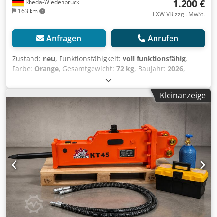
1.200 €
Rheda-Wiedenbrück
163 km
EXW VB zzgl. MwSt.
Anfragen
Anrufen
Zustand:
neu
, Funktionsfähigkeit:
voll funktionsfähig
,
Farbe:
Orange
, Gesamtgewicht:
72 kg
, Baujahr:
2026
,
Ausstattung:
Hydraulik
, Der TEC-POINT Hydraulikhammer
KT40 in Top Type-S Ausführung ist die professionelle
Kleinanzeige
Lösung für Abbrucharbeiten, Betonbrechen,
Fundamentarbeiten, Tiefbau, Kanalbau, Garten- und
Landschaftsbau sowie kompakte Baustelleneinsätze mit
Mini- und Kompaktbaggern. Durch seine robuste
Bauweise, kompakte Größe und zuverlässige
Schlagleistung eignet sich der KT40 ideal für den täglichen
Einsatz auf Baustellen. Die oben montierte Ausführung
sorgt für eine effiziente Kraftübertragung und eine gute
Arbeitsreichweite beim Brechen von Beton, Stein,
Fundamenten und ähnlichen Materialien. ✅ Komplettset
für Mini- und Kompaktbagger von 0,8 bis 2,5 Tonnen 📍
Sofort verfügbar ab Lager Rheda-Wiedenbrück 🚚