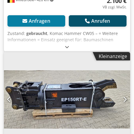
2.100 €
VB zzgl. MwSt.
Anfragen
Anrufen
Zustand:
gebraucht
, Komac Hammer CW05 – = Weitere
Informationen = Einsatz geeignet für: Baumaschinen
Crodpfxsxnq N Ae Aqwof Referenznummer: V9 Wenden Sie
sich an Miguel Cubas, um weitere Informationen zu
Kleinanzeige
erhalten. = Firmeninformationen = We are located between
Antwerp and Brussels along the A12 motorway, nearby the
port of Antwerp. Opening hours: Monday till Friday
continuously from 8.30 am to 19.00 pm.