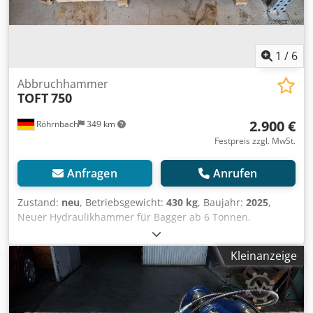
1
/
6
Abbruchhammer
TOFT
750
2.900 €
Röhrnbach
349 km
Festpreis zzgl. MwSt.
Anfragen
Anrufen
Zustand:
neu
, Betriebsgewicht:
430 kg
, Baujahr:
2025
,
Neuer Hydraulikhammer für Bagger ab 6 Tonnen.
Csdpfxozfwpdj Aqwjrf incl. Befüllset und 2 Meißel.
Kleinanzeige