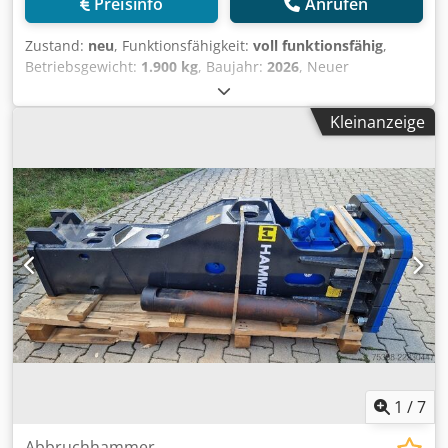
Preisinfo
Anrufen
Zustand:
neu
, Funktionsfähigkeit:
voll funktionsfähig
,
Betriebsgewicht:
1.900 kg
, Baujahr:
2026
, Neuer
Hydraulikhammer für Bagger ab 20 Tonnen. Incl. Befüllset
und Hydraulikschläuche Cjdpfozltdkox Aqwsrf
Kleinanzeige
1
/
7
Abbruchhammer