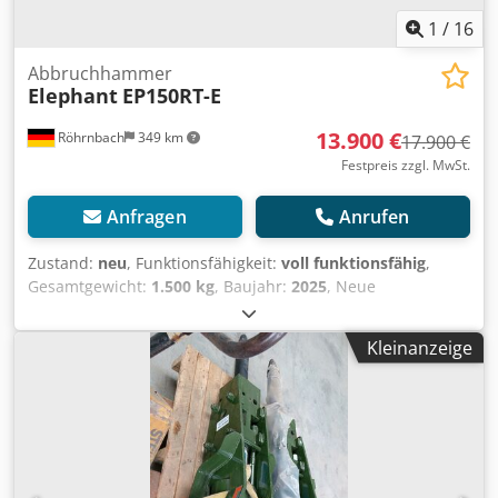
1
/
16
Abbruchhammer
Elephant
EP150RT-E
13.900 €
Röhrnbach
349 km
17.900 €
Festpreis zzgl. MwSt.
Anfragen
Anrufen
Zustand:
neu
, Funktionsfähigkeit:
voll funktionsfähig
,
Gesamtgewicht:
1.500 kg
, Baujahr:
2025
, Neue
Schrottschere für Bagger ab 14 to , 360 Grad drehbar,
Zubehör , Hardox, CE-Maschine Csdoydnuijpfx Aqwerf
Kleinanzeige
Gewicht 1500 kg