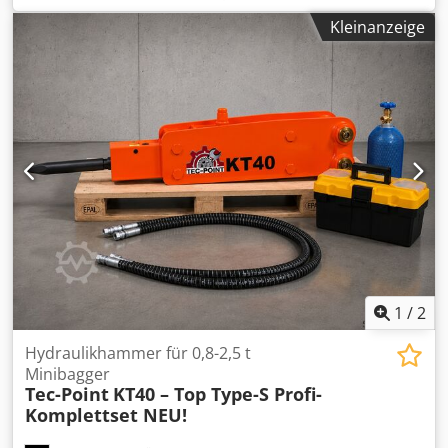
Funktionell CE-Kennzeichnung: ja Zustand Allgemeiner
Kleinanzeige
Zustand: sehr gut Technischer Zustand: sehr gut Optischer
Zustand: sehr gut Weitere Informationen Passend für
folgende Maschinen: 4~8 ton Special for Backhoe Loader.
Fits on JCB 3cx/4cx Lieferbedingungen: EXW Arbeitsdruck:
110-140 bar Erforderlicher hydraulischer Fluss: 70 l/min
Schlagfrequenz: 500-900 Produktionsland: KR Weitere
Informationen Wenden Sie sich an Ö. Inalkac, um weitere
Informationen zu erhalten.
1
/
2
Hydraulikhammer für 0,8-2,5 t
Minibagger
Tec-Point
KT40 – Top Type-S Profi-
Komplettset NEU!