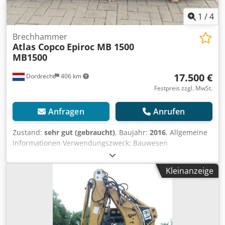
1
/
4
Brechhammer
Atlas Copco
Epiroc MB 1500
MB1500
17.500 €
Dordrecht
406 km
Festpreis zzgl. MwSt.
Anfragen
Anrufen
Zustand:
sehr gut (gebraucht)
, Baujahr:
2016
, Allgemeine
Informationen Verwendungszweck: Bauwesen
Referenznummer: 4 Gewichte Leergewicht: 1.300 kg
Funktionell Abmessungen des Laderaums: 200 x 70 x 60
Kleinanzeige
cm CE-Kennzeichnung: ja Wartung, Verlauf und Zustand
Zahl der Eigentümer: 1 Technischer Zustand: sehr gut
Optischer Zustand: sehr gut Weitere Informationen
Passend für folgende Maschinen: 17-29ton
Lieferbedingungen: EXW Arbeitsdruck: 160-180 bar