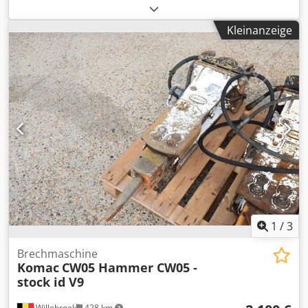
Gewichte Leergewicht: 450 kg Funktionell Abmessungen
des Laderaums: 150 x 71 x 80 cm CE-Kennzeichnung: ja
Kleinanzeige
Zustand Allgemeiner Zustand: sehr gut Technischer
Zustand: sehr gut Optischer Zustand: sehr gut Weitere
Informationen Passend für folgende Maschinen: 5-12ton
Lieferbedingungen: EXW Arbeitsdruck: 180 bar
Erforderlicher hydraulischer Fluss: 90 l/min
Schlagfrequenz: 350-700 Produktionsland: KR Weitere
Informationen Csdpfx Asyym Iusqworf Wenden Sie sich an
Ö. Inalkac, um weitere Informationen zu erhalten.
1
/
3
Brechmaschine
Komac
CW05 Hammer CW05 -
stock id V9
Willebroek
428 km