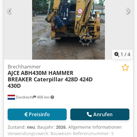
Erforderlicher hydraulischer Fluss: 155 l/min
Schlagfrequenz: 330-680 Letzte Inspektion: 2025-01-02
Produktionsland: DE Crjdpfxevpq Tho Aqwjf Weitere
Informationen Wenden Sie sich an Ö. Inalkac, um weitere
Informationen zu erhalten.
1
/
4
Brechhammer
AJCE
ABH430M HAMMER
BREAKER Caterpillar 428D 424D
430D
Dordrecht
406 km
Preisinfo
Anrufen
Zustand:
neu
, Baujahr:
2026
, Allgemeine Informationen
Verwendungszweck: Bauwesen Referenznummer: 5