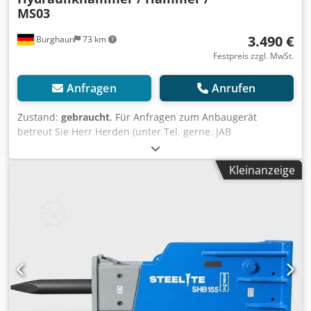
MS03
3.490 €
Burghaun
73 km
Festpreis zzgl. MwSt.
Anfragen
Anrufen
Zustand:
gebraucht
, Für Anfragen zum Anbaugerät
betreut Sie Herr Herden (unter Tel. gerne. JAB
Hydraulikhammer / Hammer / MS03 / lagernd & sofort
verfügbar Preis: 3.490,00 € netto / 4.153,10 € brutto -
Kleinanzeige
Gewicht (kg): 336 - Länge mit Meißel (mm): 1.500 -
Meisseldurchmesser (mm): 70 Ausstattung: - inkl. MS03
Adapterplatte Viele weitere Adapterplatten (MS01 / MS03 /
MS08 / CW05 / CW10 / CW20 / OQ65 / OQ70/55 / usw...)
lagernd und sofort verfügbar. In unserem Lager haben wir
eine sehr große Auswahl von verschiedenen
Anbaugeräten, die sofort verfügbar sind! Herr Herden (Tel.
betreut Sie gerne. Auf Wunsch unterbreiten wir Ihnen
auch gerne ein Finanzierungsangebot. Wir sind offizieller
Magni Teleskoplader Vertriebs- und Servicepartner. Wir