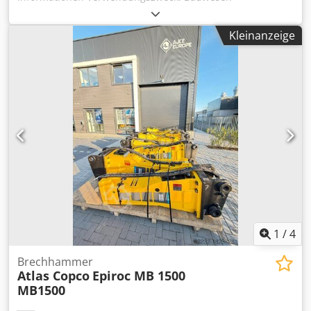
Referenznummer: 2 Gewichte Leergewicht: 750 kg
Funktionell Abmessungen des Laderaums: 120 x 80 x 60
Kleinanzeige
cm CE-Kennzeichnung: ja Wartung, Verlauf und Zustand
Zahl der Eigentümer: 1 Technischer Zustand: sehr gut
Optischer Zustand: sehr gut Weitere Informationen
Passend für folgende Maschinen: 10 t - 17 t
Lieferbedingungen: EXW Arbeitsdruck: 140-170 bar
Erforderlicher hydraulischer Fluss: 120 l/min
Schlagfrequenz: 370-840 Letzte Inspektion: 2025-05-05
Codpfxowurv To Aqwerf Produktionsland: DE Weitere
Informationen Wenden Sie sich an Ö. Inalkac, um weitere
Informationen zu erhalten.
1
/
4
Brechhammer
Atlas Copco
Epiroc MB 1500
MB1500