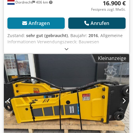
16.900 €
Dordrecht
406 km
Festpreis zzgl. MwSt.
Anfragen
Anrufen
Zustand:
sehr gut (gebraucht)
, Baujahr:
2016
, Allgemeine
Informationen Verwendungszweck: Bauwesen
Referenznummer: 4 Gewichte Leergewicht: 1.300 kg
Funktionell Abmessungen des Laderaums: 200 x 70 x 60
Kleinanzeige
cm CE-Kennzeichnung: ja Wartung, Verlauf und Zustand
Zahl der Eigentümer: 1 Technischer Zustand: sehr gut
Optischer Zustand: sehr gut Crodpfevpq Tbsx Aqwof
Weitere Informationen Passend für folgende Maschinen:
17-29ton Lieferbedingungen: EXW Arbeitsdruck: 160-180
bar Erforderlicher hydraulischer Fluss: 155 l/min
Schlagfrequenz: 330-680 Letzte Inspektion: 2025-01-02
Produktionsland: DE Weitere Informationen Wenden Sie
sich an Ö. Inalkac, um weitere Informationen zu erhalten.