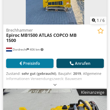
1
/
6
Brechhammer
Epiroc
MB1500 ATLAS COPCO MB
1500
Dordrecht
406 km
Preisinfo
Anrufen
Zustand:
sehr gut (gebraucht)
, Baujahr:
2019
, Allgemeine
Informationen Verwendungszweck: Bauwesen
Referenznummer: 8 Gewichte Leergewicht: 1.200 kg
Funktionell Abmessungen des Laderaums: 120 x 80 x 80
Kleinanzeige
cm CE-Kennzeichnung: ja Wartung, Verlauf und Zustand
Zahl der Eigentümer: 1 Technischer Zustand: sehr gut
Crodjy A I Saepfx Aqwof Optischer Zustand: sehr gut
Weitere Informationen Passend für folgende Maschinen: