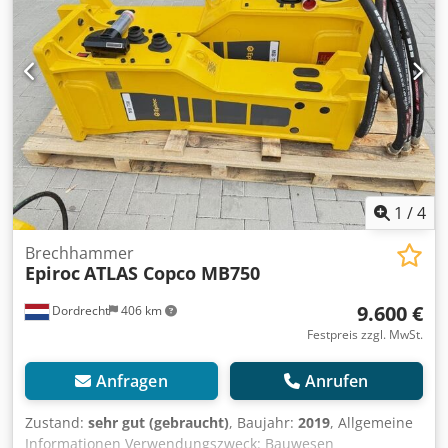
17 - 29ton excavator Lieferbedingungen: EXW Arbeitsdruck:
160-180 bar Erforderlicher hydraulischer Fluss: 155 l/min
Schlagfrequenz: 330 - 680 Letzte Inspektion: 2025-12-09
Produktionsland: DE Weitere Informationen Wenden Sie
sich an Ö. Inalkac, um weitere Informationen zu erhalten.
1
/
4
Brechhammer
Epiroc
ATLAS Copco MB750
9.600 €
Dordrecht
406 km
Festpreis zzgl. MwSt.
Anfragen
Anrufen
Zustand:
sehr gut (gebraucht)
, Baujahr:
2019
, Allgemeine
Informationen Verwendungszweck: Bauwesen