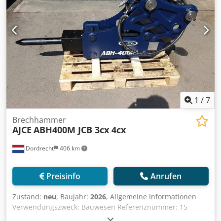
1
/
7
Brechhammer
AJCE
ABH400M JCB 3cx 4cx
Dordrecht
406 km
Preisinfo
Anrufen
Zustand:
neu
, Baujahr:
2026
, Allgemeine Informationen
Verwendungszweck: Bauwesen Referenznummer: 15
Gewichte Leergewicht: 375 kg Crsdpfx Aqsq Ixucswof