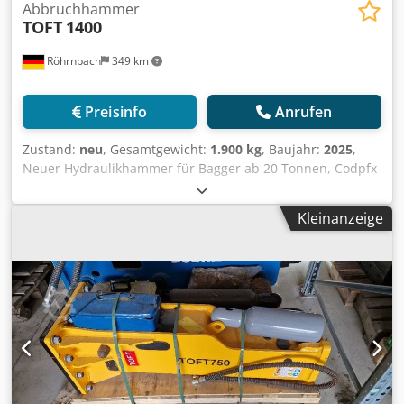
Abbruchhammer
TOFT
1400
Röhrnbach
349 km
Preisinfo
Anrufen
Zustand:
neu
, Gesamtgewicht:
1.900 kg
, Baujahr:
2025
,
Neuer Hydraulikhammer für Bagger ab 20 Tonnen, Codpfx
Aozfwpkeqworf incl. Befüllset und 2 Meißel,
Kleinanzeige