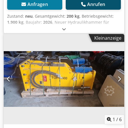
Anfragen
Anrufen
Zustand:
neu
, Gesamtgewicht:
200 kg
, Betriebsgewicht:
1.900 kg
, Baujahr:
2026
, Neuer Hydraulikhammer für
Bagger ab 20 Tonnen, Befüllset Codpfezghb Tox Aqwsrf
Kleinanzeige
1
/
6