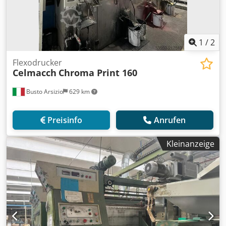
1
/
2
Flexodrucker
Celmacch
Chroma Print 160
Busto Arsizio
629 km
Preisinfo
Anrufen
Kleinanzeige