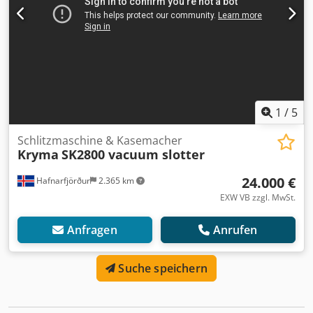
1
/
5
Schlitzmaschine & Kasemacher
Kryma
SK2800 vacuum slotter
24.000 €
Hafnarfjörður
2.365 km
EXW VB zzgl. MwSt.
Anfragen
Anrufen
Suche speichern