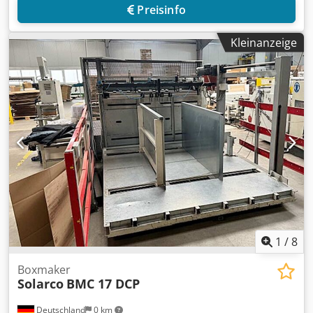
Preisinfo
Kleinanzeige
1
/
8
Boxmaker
Solarco
BMC 17 DCP
Deutschland
0 km