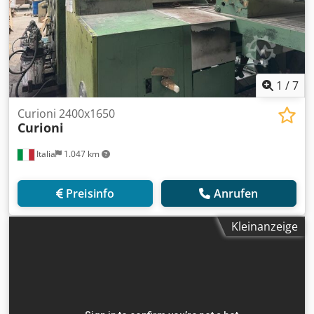
1
/
7
Curioni 2400x1650
Curioni
Italia
1.047 km
Preisinfo
Anrufen
Kleinanzeige