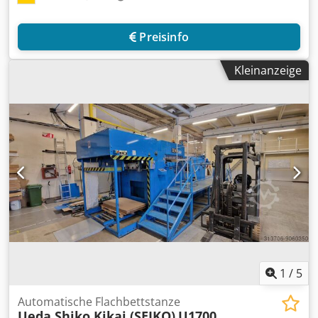
Preisinfo
Kleinanzeige
1
/
5
Automatische Flachbettstanze
Ueda Shiko Kikai (SEIKO)
U1700