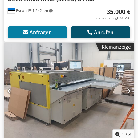
35.000 €
Estland
1.242 km
Festpreis zzgl. MwSt.
Anfragen
Anrufen
Kleinanzeige
1
/
8