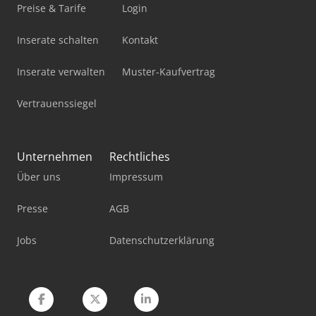
Mercdes 1113
Preise & Tarife
Login
Mobiles Sägewerk
Inserate schalten
Kontakt
Panhans 334/20
Inserate verwalten
Muster-Kaufvertrag
Panhans 336/20
Vertrauenssiegel
Pick-And-Place-Roboter
Pkw Anhänger
Unternehmen
Rechtliches
Über uns
Impressum
Standbodenbeutel-Füll- Und Verschließmaschine
Werkstatt-Auflösung
Presse
AGB
Werkstattpresse 100 T
Jobs
Datenschutzerklärung
Werkzeug-Einstell- Und Messgerät