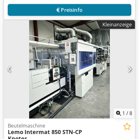
Preisinfo
Kleinanzeige
1
/
8
Beutelmaschine
Lemo
Intermat 850 STN-CP
Knoter