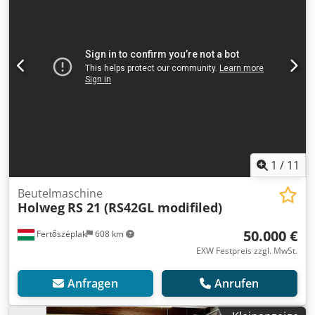
1
/
11
Beutelmaschine
Holweg
RS 21 (RS42GL modifiled)
50.000 €
Fertőszéplak
608 km
EXW Festpreis zzgl. MwSt.
Anfragen
Anrufen