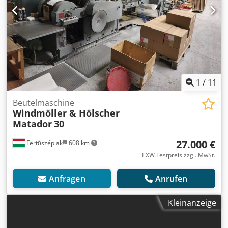
1
/
11
Beutelmaschine
Windmöller & Hölscher
Matador
30
27.000 €
Fertőszéplak
608 km
EXW Festpreis zzgl. MwSt.
Anfragen
Anrufen
Kleinanzeige