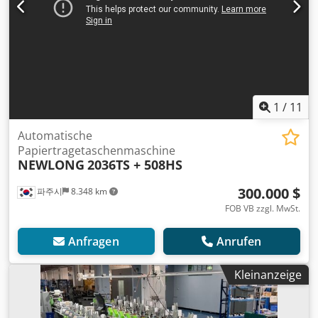
1
/
11
Automatische
Papiertragetaschenmaschine
NEWLONG
2036TS + 508HS
300.000 $
파주시
8.348 km
FOB VB zzgl. MwSt.
Anfragen
Anrufen
Kleinanzeige