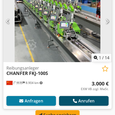
1
/
14
Reibungsanleger
CHANFER
FKJ-100S
3.000 €
广州市
8.904 km
EXW VB zzgl. MwSt.
Anfragen
Anrufen
Suche speichern