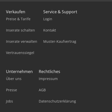
Holz Schredder
Verkaufen
Service & Support
Hubwagen Manuell
Preise & Tarife
Login
Ladekran
Inserate schalten
Kontakt
Mercdes 1113
Inserate verwalten
Muster-Kaufvertrag
Mini Traktor
Vertrauenssiegel
Mobiles Sägewerk
Pick-And-Place-Roboter
Unternehmen
Rechtliches
Standbodenbeutel-Füll- Und Verschließmaschine
Über uns
Impressum
Werkstatt-Auflösung
Presse
AGB
Werkstattpresse 100 T
Jobs
Datenschutzerklärung
Werkzeug-Einstell- Und Messgerät