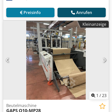
Preisinfo
Anrufen
Kleinanzeige
1
/
23
Beutelmaschine
GAPS
Q10-MP28