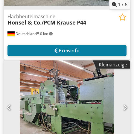
1
/
6
Flachbeutelmaschine
Honsel & Co./PCM Krause
P44
Deutschland
0 km
Preisinfo
Kleinanzeige