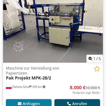
1
/
5
Maschine zur Herstellung von
Papiertüten
Pak Projekt
MPK-28/2
8.000 €
Zielona Góra
359 km
10.000 €
Festpreis zzgl. MwSt.
Anfragen
Anrufen