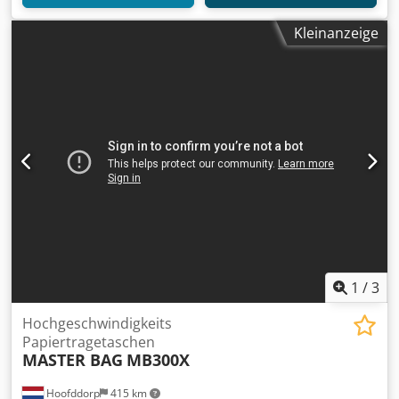
Kleinanzeige
1
/
3
Hochgeschwindigkeits
Papiertragetaschen
MASTER BAG
MB300X
Hoofddorp
415 km