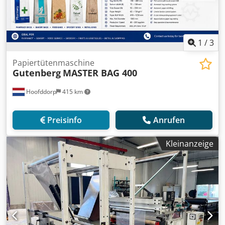
1
/
3
Papiertütenmaschine
Gutenberg
MASTER BAG 400
Hoofddorp
415 km
Preisinfo
Anrufen
Kleinanzeige