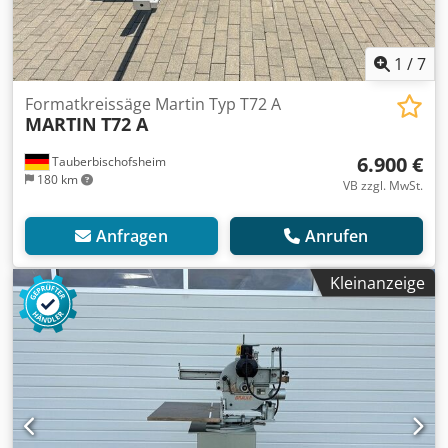
1
/
7
Formatkreissäge Martin Typ T72 A
MARTIN
T72 A
6.900 €
Tauberbischofsheim
180 km
VB zzgl. MwSt.
Anfragen
Anrufen
Kleinanzeige