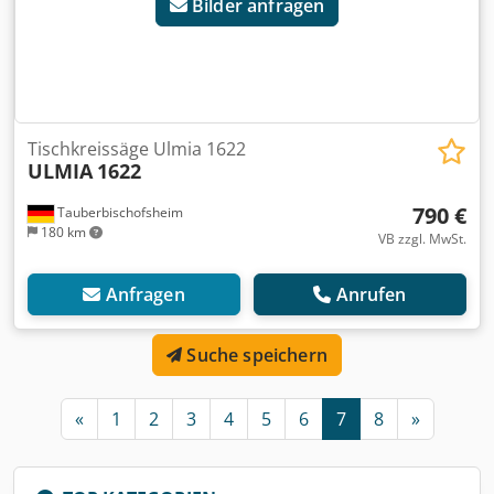
Bilder anfragen
Tischkreissäge Ulmia 1622
ULMIA
1622
790 €
Tauberbischofsheim
180 km
VB zzgl. MwSt.
Anfragen
Anrufen
Suche speichern
«
1
2
3
4
5
6
7
8
»