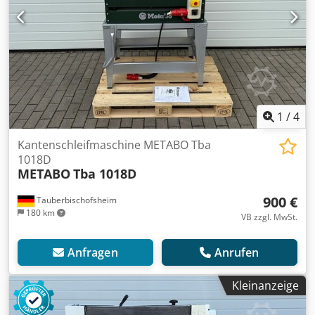
1
/
4
Kantenschleifmaschine METABO Tba
1018D
METABO
Tba 1018D
900 €
Tauberbischofsheim
180 km
VB zzgl. MwSt.
Anfragen
Anrufen
Kleinanzeige