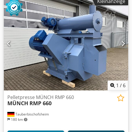
Kleinanzeige
1
/
6
Pelletpresse MÜNCH RMP 660
MÜNCH
RMP 660
Tauberbischofsheim
180 km