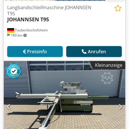
Langbandschleifmaschine JOHANNSEN
T95
JOHANNSEN
T95
Tauberbischofsheim
180 km
Preisinfo
Anrufen
Kleinanzeige