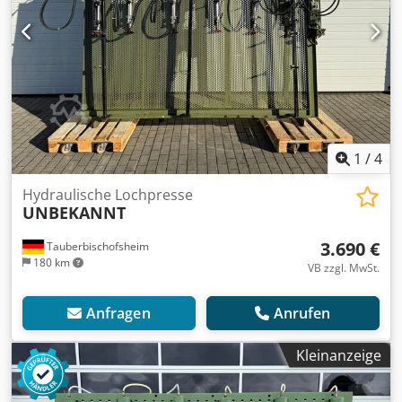
1
/
4
Hydraulische Lochpresse
UNBEKANNT
3.690 €
Tauberbischofsheim
180 km
VB zzgl. MwSt.
Anfragen
Anrufen
Kleinanzeige