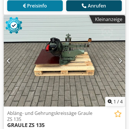
Preisinfo
Anrufen
Kleinanzeige
1
/
4
Abläng- und Gehrungskreissäge Graule
ZS 135
GRAULE
ZS 135