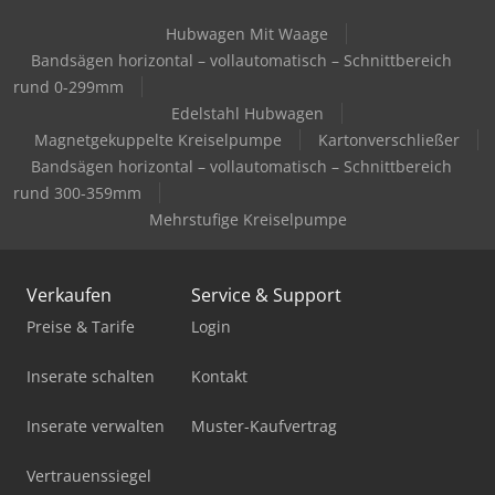
Hubwagen Mit Waage
Holz Schredder
Bandsägen horizontal – vollautomatisch – Schnittbereich
Holzkraft Bts 200
rund 0-299mm
Edelstahl Hubwagen
Holzkraft Hse 11-1100
Magnetgekuppelte Kreiselpumpe
Kartonverschließer
Bandsägen horizontal – vollautomatisch – Schnittbereich
Holzkraft Hse 16-1100
rund 300-359mm
Holzkraft Hse 22-1100 Ze
Mehrstufige Kreiselpumpe
Hubwagen Manuell
Verkaufen
Service & Support
Ladekran
Preise & Tarife
Login
Mercdes 1113
Inserate schalten
Kontakt
Mobiles Sägewerk
Inserate verwalten
Muster-Kaufvertrag
Pick-And-Place-Roboter
Vertrauenssiegel
Standbodenbeutel-Füll- Und Verschließmaschine