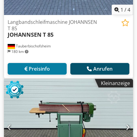
1
/
4
Langbandschleifmaschine JOHANNSEN
T 85
JOHANNSEN
T 85
Tauberbischofsheim
180 km
Preisinfo
Anrufen
Kleinanzeige