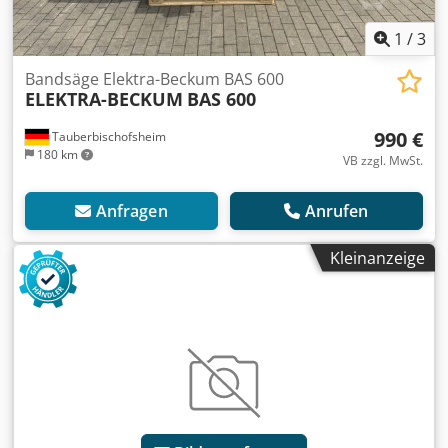
1
/
3
Bandsäge Elektra-Beckum BAS 600
ELEKTRA-BECKUM
BAS 600
990 €
Tauberbischofsheim
180 km
VB zzgl. MwSt.
Anfragen
Anrufen
Kleinanzeige