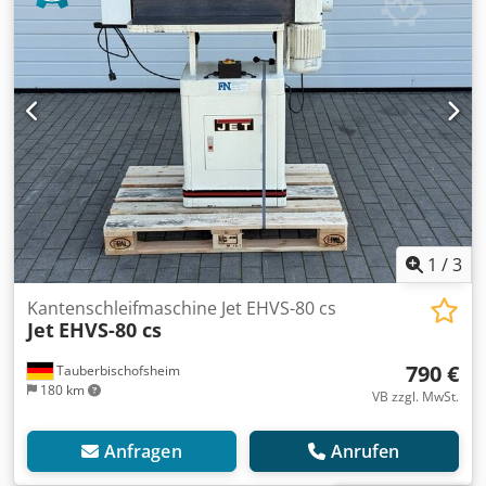
1
/
3
Kantenschleifmaschine Jet EHVS-80 cs
Jet
EHVS-80 cs
790 €
Tauberbischofsheim
180 km
VB zzgl. MwSt.
Anfragen
Anrufen