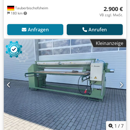
2.900 €
Tauberbischofsheim
180 km
VB zzgl. MwSt.
Anfragen
Anrufen
Kleinanzeige
1
/
7