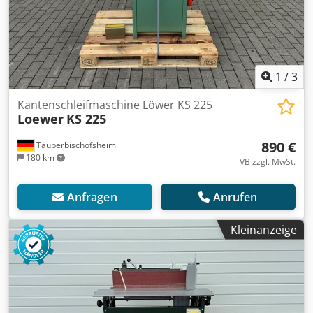
1
/
3
Kantenschleifmaschine Löwer KS 225
Loewer
KS 225
890 €
Tauberbischofsheim
180 km
VB zzgl. MwSt.
Anfragen
Anrufen
Kleinanzeige