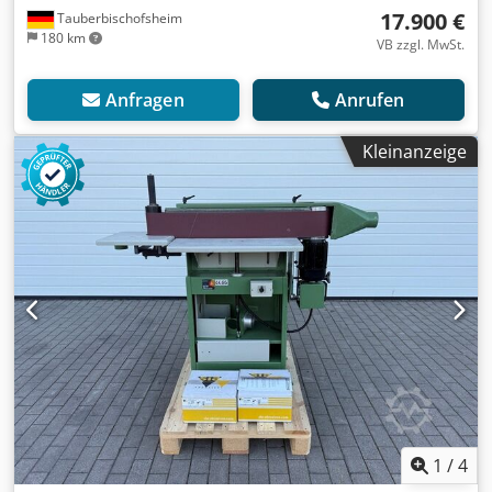
17.900 €
Tauberbischofsheim
180 km
VB zzgl. MwSt.
Anfragen
Anrufen
Kleinanzeige
1
/
4