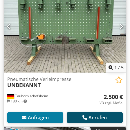
1
/
5
Pneumatische Verleimpresse
UNBEKANNT
2.500 €
Tauberbischofsheim
180 km
VB zzgl. MwSt.
Anfragen
Anrufen