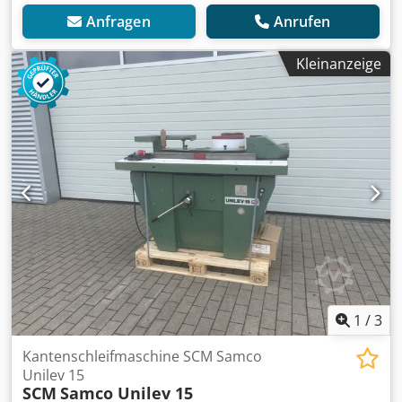
Anfragen
Anrufen
Kleinanzeige
1
/
3
Kantenschleifmaschine SCM Samco
Unilev 15
SCM
Samco Unilev 15