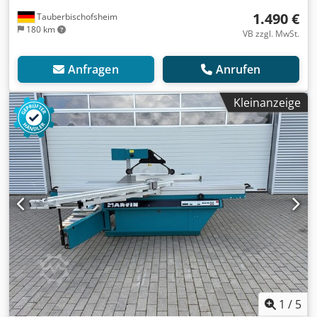
1.490 €
Tauberbischofsheim
180 km
VB zzgl. MwSt.
Anfragen
Anrufen
Kleinanzeige
1
/
5