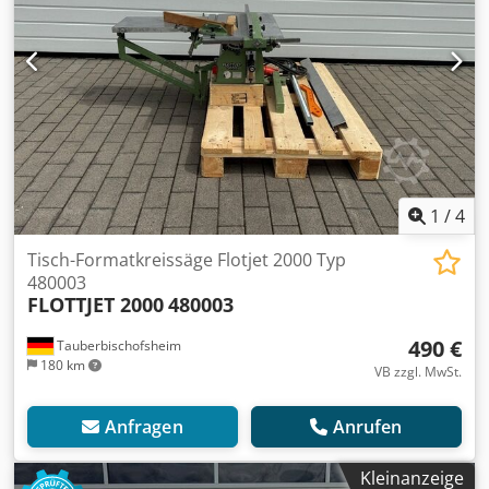
1
/
4
Tisch-Formatkreissäge Flotjet 2000 Typ
480003
FLOTTJET 2000
480003
490 €
Tauberbischofsheim
180 km
VB zzgl. MwSt.
Anfragen
Anrufen
Kleinanzeige