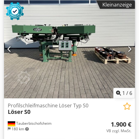
Kleinanzeige
1
/
6
Profilschleifmaschine Löser Typ S0
Löser
S0
1.900 €
Tauberbischofsheim
180 km
VB zzgl. MwSt.