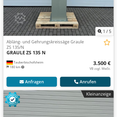
1
/
5
Abläng- und Gehrungskreissäge Graule
ZS 135/N
GRAULE
ZS 135 N
3.500 €
Tauberbischofsheim
180 km
VB zzgl. MwSt.
Anfragen
Anrufen
Kleinanzeige