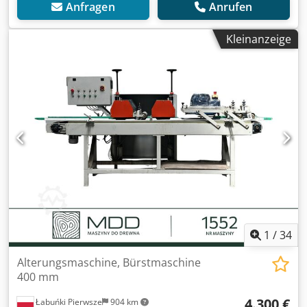
Anfragen
Anrufen
Kleinanzeige
1
/
34
Alterungsmaschine, Bürstmaschine
400 mm
4.300 €
Łabuńki Pierwsze
904 km