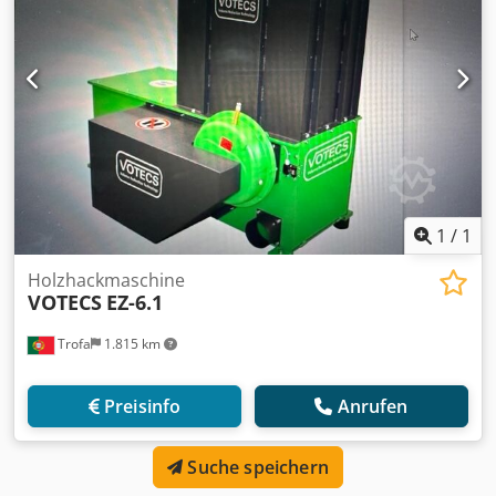
1
/
1
Holzhackmaschine
VOTECS
EZ-6.1
Trofa
1.815 km
Preisinfo
Anrufen
Suche speichern