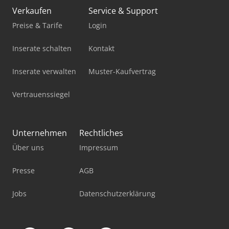
Verkaufen
Service & Support
Mercdes 1113
Preise & Tarife
Login
Mobiles Sägewerk
Inserate schalten
Kontakt
Pick-And-Place-Roboter
Inserate verwalten
Muster-Kaufvertrag
Standbodenbeutel-Füll- Und Verschließmaschine
Vertrauenssiegel
Stromaggregat 20 Kva
Stromaggregat 200 Kva
Unternehmen
Rechtliches
Stromerzeuger Diesel
Über uns
Impressum
Werkstatt-Auflösung
Presse
AGB
Werkstattpresse 100 T
Jobs
Datenschutzerklärung
Werkzeug-Einstell- Und Messgerät