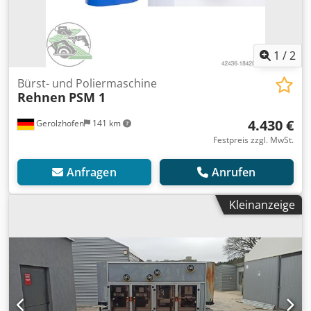
1
/
2
Bürst- und Poliermaschine
Rehnen
PSM 1
4.430 €
Gerolzhofen
141 km
Festpreis zzgl. MwSt.
Anfragen
Anrufen
Kleinanzeige