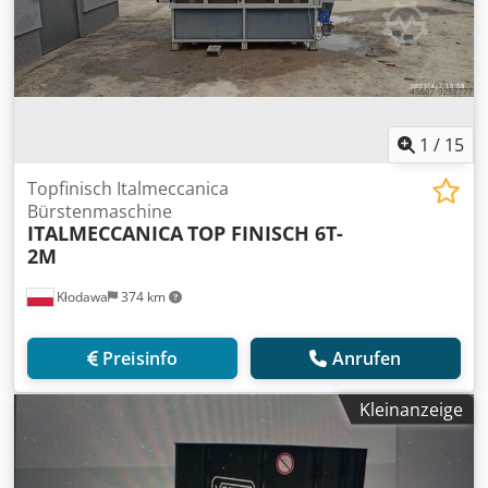
1
/
15
Topfinisch Italmeccanica
Bürstenmaschine
ITALMECCANICA
TOP FINISCH 6T-
2M
Kłodawa
374 km
Preisinfo
Anrufen
Kleinanzeige