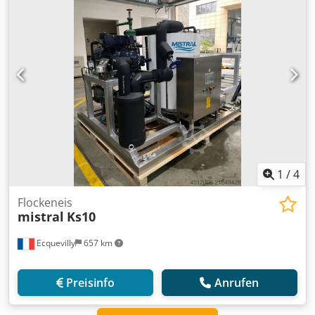
1
/
4
Flockeneis
mistral
Ks10
Ecquevilly
657 km
Preisinfo
Anrufen