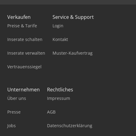
Hubwagen Manuell
Verkaufen
Service & Support
Mercdes 1113
Preise & Tarife
Login
Mobiles Sägewerk
Inserate schalten
Kontakt
Pick-And-Place-Roboter
Inserate verwalten
Muster-Kaufvertrag
Sennebogen 643 E
Vertrauenssiegel
Sennebogen 653 E
Standbodenbeutel-Füll- Und Verschließmaschine
Unternehmen
Rechtliches
Stromerzeuger Diesel
Über uns
Impressum
Werkstatt-Auflösung
Presse
AGB
Werkstattpresse 100 T
Jobs
Datenschutzerklärung
Werkzeug-Einstell- Und Messgerät