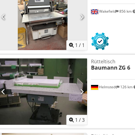
Wakefield
856 km
Mehr Bilde
1
/
1
Rütteltisch
Baumann
ZG 6
Helmstedt
126 km
1
/
3