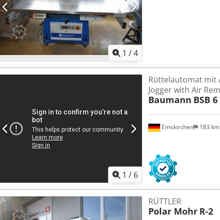
1
/
4
Rüttelautomat mit 
Jogger with Air Rem
Baumann
BSB 6
Emskirchen
183 k
1
/
6
RÜTTLER
Polar Mohr
R-2