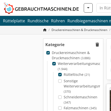
Rüttelplatte
Rundtische
Rühren
Rundbiegemaschinen 
Druckereimaschinen & Druckmaschinen
Kategorie
Druckereimaschinen &
Druckmaschinen
(3.886)
Weiterverarbeitungsmaschinen
(1.944)
Rütteltische
(21)
Sonstige
Weiterverarbeitungsmaschi
(370)
Schneidemaschinen
(347)
Falzmaschinen
(345)