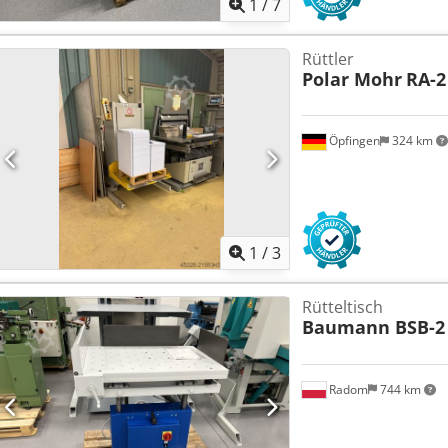
1
/
7
Rüttler
Polar Mohr
RA-2
Öpfingen
324 km
1
/
3
Rütteltisch
Baumann BSB-2
Radom
744 km