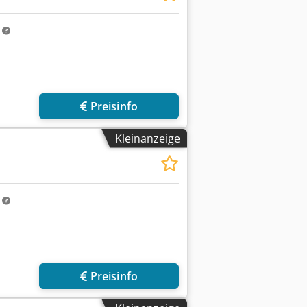
m
Preisinfo
Kleinanzeige
m
Preisinfo