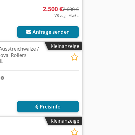
2.500 €
2.600 €
VB zzgl. MwSt.
Anfrage senden
Kleinanzeige
Ausstreichwalze /
oval Rollers
 L
m
Preisinfo
Kleinanzeige