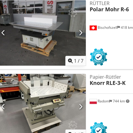
RÜTTLER
Polar Mohr
R-6
Bischofszell
418 k
1
/
7
Papier-Rüttler
Knorr
RLE-3-K
Radom
744 km