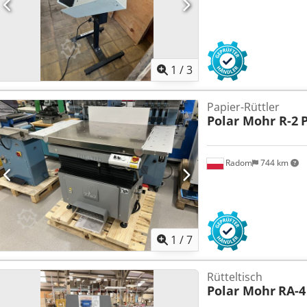
1
/
3
Papier-Rüttler
Polar Mohr R-2
Radom
744 km
1
/
7
Rütteltisch
Polar Mohr
RA-4