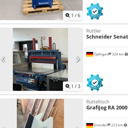
1
/
6
Rüttler
Schneider Sena
Öpfingen
324 km
1
/
3
Rütteltisch
Grafijog
RA 2000
Dresden
223 km