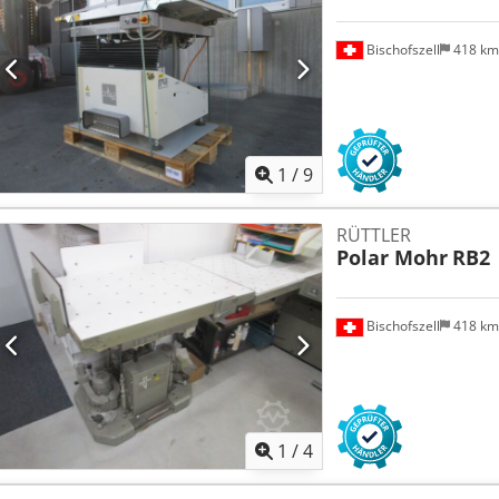
Bischofszell
418 k
1
/
9
RÜTTLER
Polar Mohr
RB2
Bischofszell
418 k
1
/
4