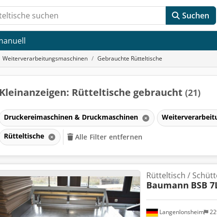
Suchen
manuell
Weiterverarbeitungsmaschinen
Gebrauchte Rütteltische
Kleinanzeigen: Rütteltische gebraucht
(21)
Druckereimaschinen & Druckmaschinen
Weiterverarbei
Rütteltische
Alle Filter entfernen
nen
Rütteltisch / Schüt
Baumann
BSB 7
Langenlonsheim
22