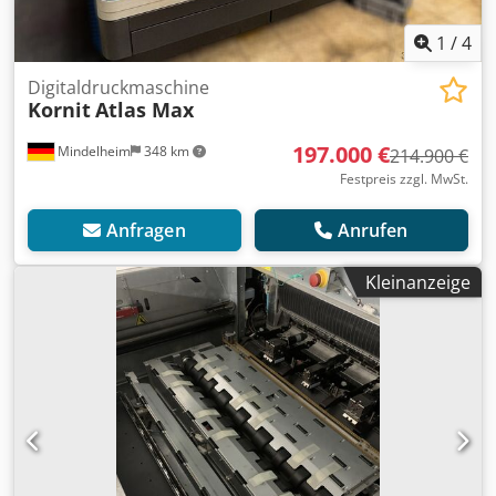
1
/
4
Digitaldruckmaschine
Kornit
Atlas Max
197.000 €
Mindelheim
348 km
214.900 €
Festpreis zzgl. MwSt.
Anfragen
Anrufen
Kleinanzeige