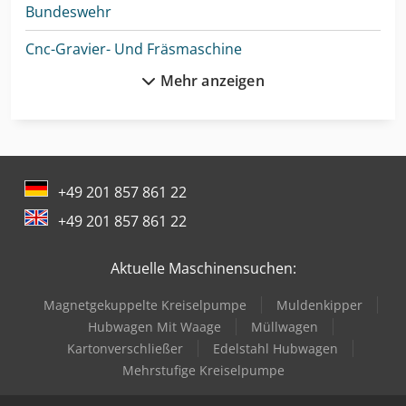
Bundeswehr
Cnc-Gravier- Und Fräsmaschine
Mehr anzeigen
Dmu 50
Drahtricht- Und Abschneidemaschine
Ep Epl154
+49 201 857 861 22
Feuerwehr
+49 201 857 861 22
Gabelstapler Diesel
Aktuelle Maschinensuchen:
Hubwagen Manuell
Magnetgekuppelte Kreiselpumpe
Muldenkipper
Hydraulische Abkantpresse
Hubwagen Mit Waage
Müllwagen
Ladekran
Kartonverschließer
Edelstahl Hubwagen
Mehrstufige Kreiselpumpe
Man L 2000