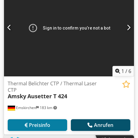
1
/
6
Thermal Belichter CTP / Thermal Laser
CTP
Amsky
Ausetter T 424
Emskirchen
183 km
Preisinfo
Anrufen