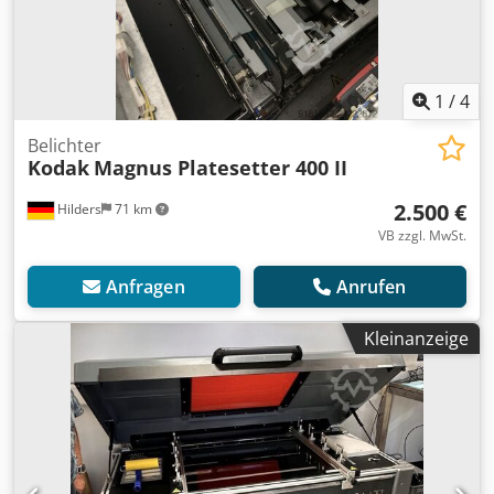
1
/
4
Belichter
Kodak
Magnus Platesetter 400 II
2.500 €
Hilders
71 km
VB zzgl. MwSt.
Anfragen
Anrufen
Kleinanzeige