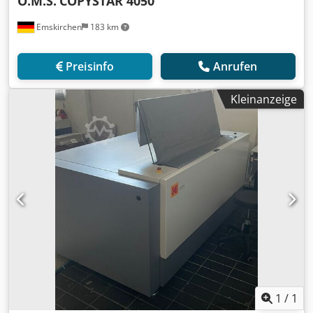
O.M.S.
COPYSTAR 4050
Emskirchen
183 km
Preisinfo
Anrufen
Kleinanzeige
1
/
1