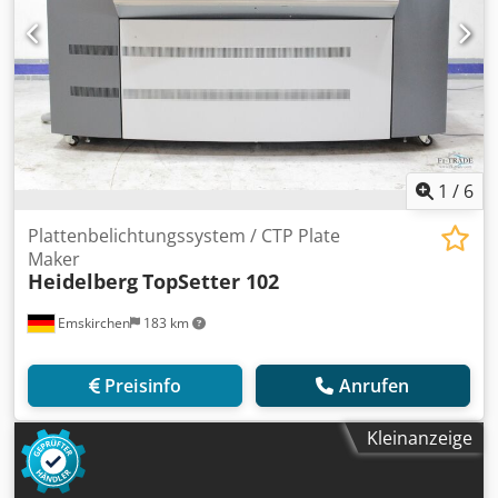
1
/
6
Plattenbelichtungssystem / CTP Plate
Maker
Heidelberg
TopSetter 102
Emskirchen
183 km
Preisinfo
Anrufen
Kleinanzeige