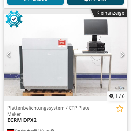
Kleinanzeige
1
/
6
Plattenbelichtungssystem / CTP Plate
Maker
ECRM
DPX2
Emskirchen
183 km