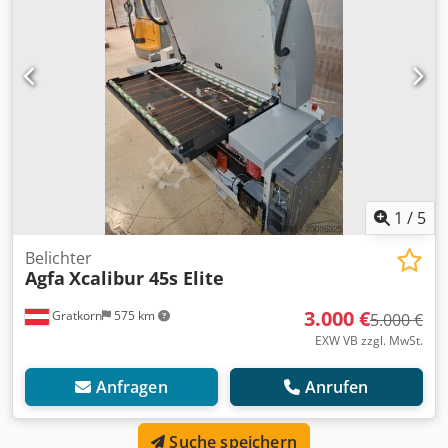
1
/
5
Belichter
Agfa
Xcalibur 45s Elite
3.000 €
Gratkorn
575 km
5.000 €
EXW VB zzgl. MwSt.
Anfragen
Anrufen
Suche speichern