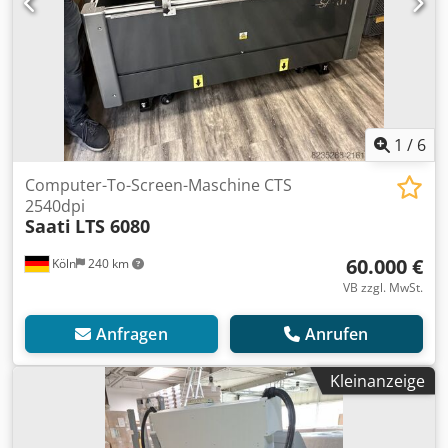
1
/
6
Computer-To-Screen-Maschine CTS
2540dpi
Saati
LTS 6080
60.000 €
Köln
240 km
VB zzgl. MwSt.
Anfragen
Anrufen
Kleinanzeige