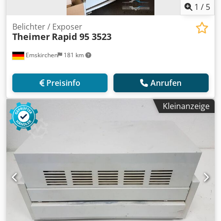
1
/
5
Belichter / Exposer
Theimer
Rapid 95 3523
Emskirchen
181 km
Preisinfo
Anrufen
Kleinanzeige