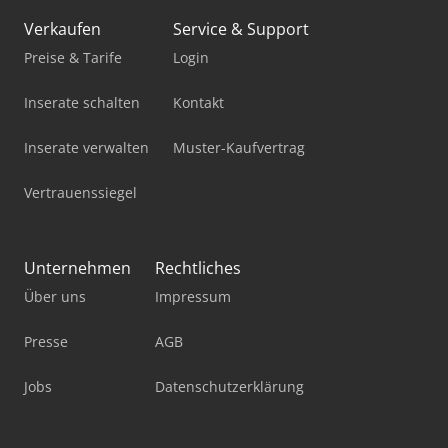
Mb Trac
Verkaufen
Service & Support
Mercdes 1113
Preise & Tarife
Login
Mercedes-Benz V
Inserate schalten
Kontakt
Pick-And-Place-Roboter
Inserate verwalten
Muster-Kaufvertrag
Standbodenbeutel-Füll- Und Verschließmaschine
Vertrauenssiegel
Stromaggregat 200 Kva
Stromerzeuger Diesel
Unternehmen
Rechtliches
Über uns
Impressum
Trafo 20 Kv
Werkstatt-Auflösung
Presse
AGB
Werkstattpresse 100 T
Jobs
Datenschutzerklärung
Werkzeug-Einstell- Und Messgerät