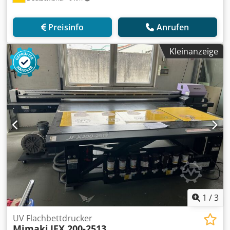
Preisinfo
Anrufen
Kleinanzeige
1
/
3
UV Flachbettdrucker
Mimaki
JFX 200-2513