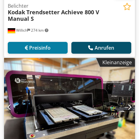
Belichter
Kodak
Trendsetter Achieve 800 V
Manual S
Willich
274 km
Preisinfo
Anrufen
Kleinanzeige