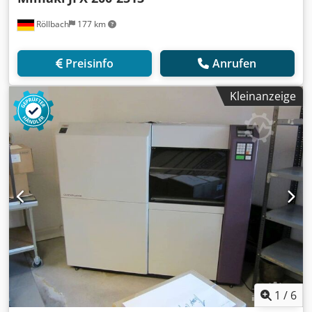
Röllbach
177 km
Preisinfo
Anrufen
Kleinanzeige
1
/
6