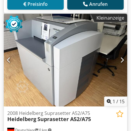
Preisinfo
Anrufen
Kleinanzeige
1
/
15
2008 Heidelberg Suprasetter A52/A75
Heidelberg
Suprasetter A52/A75
Deutschland
0 km