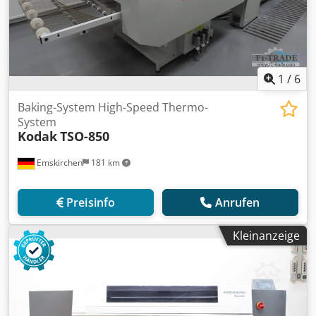
1
/
6
Baking-System High-Speed Thermo-
System
Kodak
TSO-850
Emskirchen
181 km
Preisinfo
Anrufen
Kleinanzeige