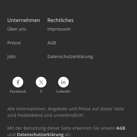
Haas Umc-750Ss
Knuth Kb 1400
Unternehmen
Rechtliches
Mecal Mc 304 Atlas
Über uns
Impressum
Metallkraft Fsm 2550
Presse
AGB
Okuma Mb-4000H
Jobs
Datenschutzerklärung
Okuma Mb-5000H
Stama Mc 531
Facebook
X
LinkedIn
Alle Informationen, Angebote und Preise auf dieser Seite
sind freibleibend und unverbindlich!
Mit der Benutzung dieser Seite erkennen Sie unsere
AGB
und
Datenschutzerklärung
an.