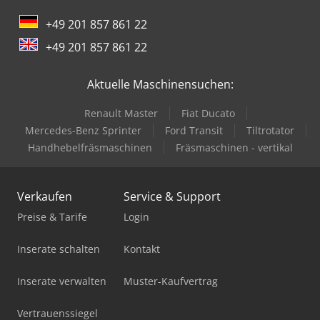
+49 201 857 861 22
Haas St-20
+49 201 857 861 22
Haas St-20Y
Aktuelle Maschinensuchen:
Haas St-25
Renault Master
Fiat Ducato
Haas St-30
Mercedes-Benz Sprinter
Ford Transit
Tiltrotator
Haas St-30Y
Handhebelfräsmaschinen
Fräsmaschinen - vertikal
Haas St-40
Verkaufen
Service & Support
Haas Tm-1
Preise & Tarife
Login
Haas Tm-1P
Inserate schalten
Kontakt
Haas Tm-2
Inserate verwalten
Muster-Kaufvertrag
Haas Umc-500
Vertrauenssiegel