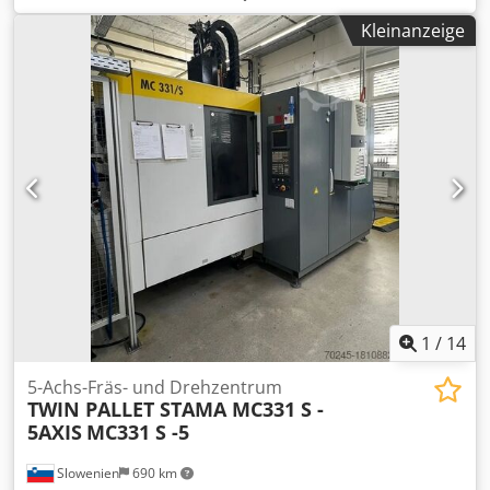
DETAILS X-Achse: 700 mm Y-Achse: 400 mm Dkedpsl
Kleinanzeige
Eykgefx Aa Ejr Z-Achse: 360 mm Drehzahl: 10.000 U/min
Steuerung: Fanuc 16i MB Tischdurchmesser: 1400 mm
Vorschub X-Achse: 10000 mm/min. Vorschub Y-Achse:
10000 mm/min. Vorschub Z-Achse: 10000 mm/min.
Eilgang: 70 m/min Werkzeugaufnahme: Big Plus ISO/Bt/Mk
Leistung Spindel: 21 kW Drehmoment (Twin / Single): 120 /
155 Nm Werkzeuganzahl: 2 x 30 Stück
Werkzeugdurchmesser: 140 mm Werkzeuglänge: 280 mm
Fräsleistung: max. 350 ccm Bohrdurchmesser: max. 40 mm
Gewindedurchmesser: max. M27 MASCHINEN DETAILS
Länge: 6000 mm Breite: 6000 mm Höhe: 2800 mm Gewicht:
12000 kg Gesamtanschlusswert: 55 kVA
Gesamtleistungsbedarf: 44 kW Spannung: 400 V Frequenz:
50 Hz
1
/
14
5-Achs-Fräs- und Drehzentrum
TWIN PALLET STAMA MC331 S -
5AXIS
MC331 S -5
Slowenien
690 km