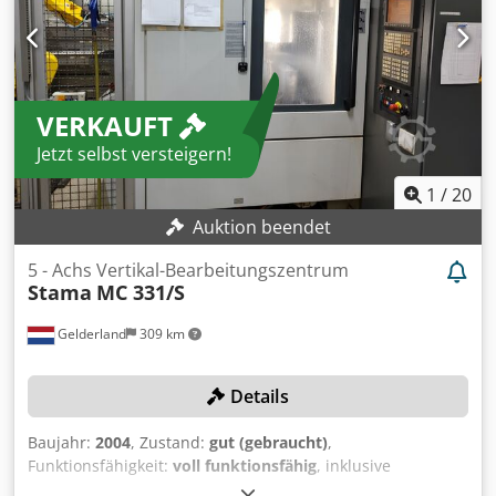
VERKAUFT
Jetzt selbst versteigern!
1
/
20
Auktion beendet
5 - Achs Vertikal-Bearbeitungszentrum
Stama
MC 331/S
Gelderland
309 km
Details
Baujahr:
2004
, Zustand:
gut (gebraucht)
,
Funktionsfähigkeit:
voll funktionsfähig
, inklusive
Roboterarm FANUC Robot ARC Mate 120iB TECHNISCHE