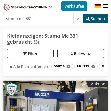
Verkaufen
Suchen
Kleinanzeigen: Stama Mc 331
gebraucht
(3)
Filter
Relevanz
Stama
MC 331
MC
Alle Filter entfernen
Auktion