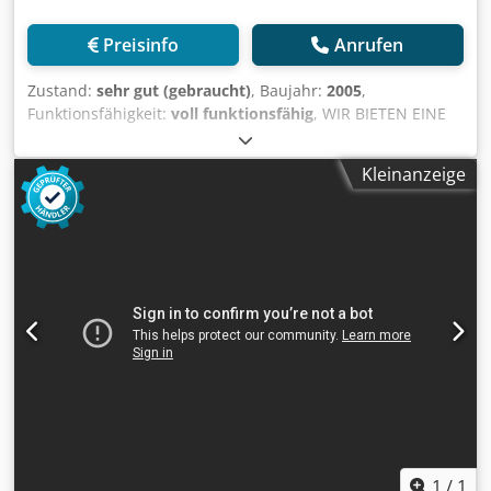
Preisinfo
Anrufen
Zustand:
sehr gut (gebraucht)
, Baujahr:
2005
,
Funktionsfähigkeit:
voll funktionsfähig
, WIR BIETEN EINE
SEHR SCHÖNE MASCHINE AN, DIE AUS DER SCHWEIZ VOM
ERSTEN BESITZER KOMMT. Hersteller STAMA-GERMANY
Kleinanzeige
Modell MC331 S -5 ACHSEN Baujahr 2005 Zustand
Gebraucht Beschreibung WIR BIETEN EINE STAMA 5
ACHSEN MC331 5XIS IN SEHR SCHÖNEM ZUSTAND AN
MASCHINE HAT 2019 EINE NEUE SPINDEL BEKOMMEN UND
IST BETRIEBSBEREIT Ex. Medical Implant Factory wurde für
Servicearbeiten in der Eigenproduktion genutzt Hohe
Präzision (3 Monate Messprotokoll) 5 Achsen simultan
Hochdruckkühlmittel IKZ 20 Bar Spannsystem inklusive
Marke STAMA Typ: MC331 S Baujahr: 2005 Verfahrweg x-
Achse: 700mm Verfahrweg y-Achse: 400mm Verfahrweg z-
Achse: 360mm Drehzahl bis n= 1000U/min Späneförderer:
Ja Kühlmittelpumpe: Ja Dkedpfxevkyp Io Aa Ejr - ANZAHL
DER ACHSEN 5 Motorleistung (kW): 21,00kW Elektrischer
Anschluss: 400V Gesamtabmessung H: 2700mm
1
/
1