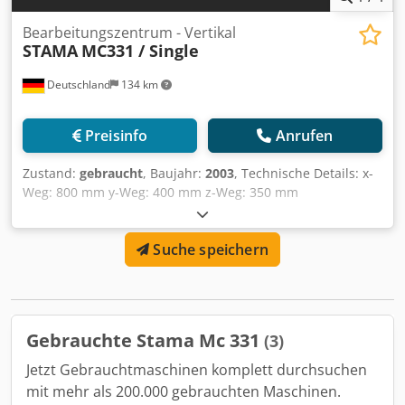
Gesamtabmessung B: 2480mm Gesamtabmessung L:
4500mm Maschinengewicht: 7800kg Bereich A - Achse
Bearbeitungszentrum - Vertikal
STAMA
MC331 / Single
360000° Bereich B - Achse 360000° Stromversorgung X-
Achse 10000 mm/min. Vorschub Y-Achse 10000 mm/min.
Deutschland
134 km
Stromversorgung Z-Achse 10000 mm/min. 2x 30 Stück
Werkzeug
Preisinfo
Anrufen
Zustand:
gebraucht
, Baujahr:
2003
, Technische Details: x-
Weg: 800 mm y-Weg: 400 mm z-Weg: 350 mm
Gesamtleistungsbedarf: 44 kW Maschinengewicht ca.: 8,8 t
Raumbedarf ca.: 6,1 x 4,1 x 3,3 m Dsdpfxeuqq Uqj Aa Eokr
Suche speichern
Werkzeugaufnahme: HSK63 Spindeldrehanzahl: 36-12.000
Anzahl der Werkzeuge: 2 x 21 St. Rundtischdurchmesser:
1340 mm
Gebrauchte Stama Mc 331
(3)
Jetzt Gebrauchtmaschinen komplett durchsuchen
mit mehr als 200.000 gebrauchten Maschinen.