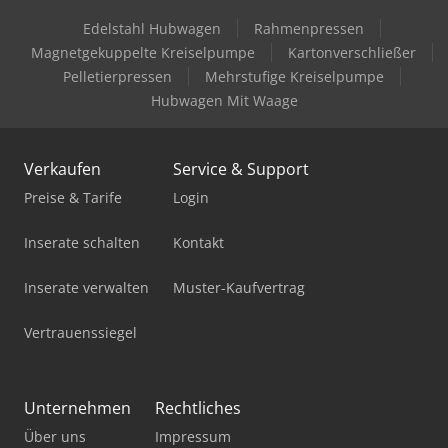
Maschinen. Der Zwischenverkauf bleibt ausdrücklich
vorbehalten.
Edelstahl Hubwagen
Rahmenpressen
Haas Vf-11/50
Magnetgekuppelte Kreiselpumpe
Kartonverschließer
Haas Vf-2Ss
Pelletierpressen
Mehrstufige Kreiselpumpe
Hubwagen Mit Waage
Haas Vf-3Ss
Haas Vf-3Ssyt
Verkaufen
Service & Support
Haas Vf-3Yt
Preise & Tarife
Login
Haas Vf-4Ss
Inserate schalten
Kontakt
Haas Vf-5/50
Inserate verwalten
Muster-Kaufvertrag
Haas Vf-5Ss
Vertrauenssiegel
Mazak Vtc-800/20Sr
Spinner Tc800L
Unternehmen
Rechtliches
Über uns
Impressum
Spinner U5-1530 Compact