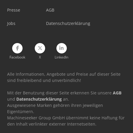
Spinner Vc750
Presse
AGB
Spinner Vc850
Jobs
Datenschutzerklärung
Weinbrenner Tsv 20/4100
Facebook
X
LinkedIn
Alle Informationen, Angebote und Preise auf dieser Seite
sind freibleibend und unverbindlich!
Mit der Benutzung dieser Seite erkennen Sie unsere
AGB
und
Datenschutzerklärung
an.
Ausgewiesene Marken gehören ihren jeweiligen
Eigentümern.
Machineseeker Group GmbH übernimmt keine Haftung für
den Inhalt verlinkter externer Internetseiten.