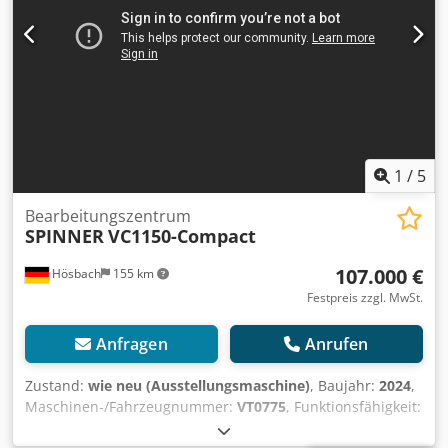
1
/
5
Bearbeitungszentrum
SPINNER
VC1150-Compact
107.000 €
Hösbach
155 km
Festpreis zzgl. MwSt.
Anfragen
Anrufen
Zustand:
wie neu (Ausstellungsmaschine)
, Baujahr:
2024
,
Maschinen-/Fahrzeugnummer:
VT0775
, Funktionsfähigkeit:
voll funktionsfähig
, Ausstattung:
Drehzahl stufenlos