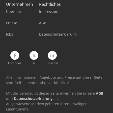
Unternehmen
Rechtliches
Haas Vf-6/40
Über uns
Impressum
Haas Vf-7/40
Presse
AGB
Haas Vf-8/40
Jobs
Datenschutzerklärung
Haas Vf-9/50
Haas Vm-3
Facebook
X
LinkedIn
Alle Informationen, Angebote und Preise auf dieser Seite
sind freibleibend und unverbindlich!
Mit der Benutzung dieser Seite erkennen Sie unsere
AGB
und
Datenschutzerklärung
an.
Ausgewiesene Marken gehören ihren jeweiligen
Eigentümern.