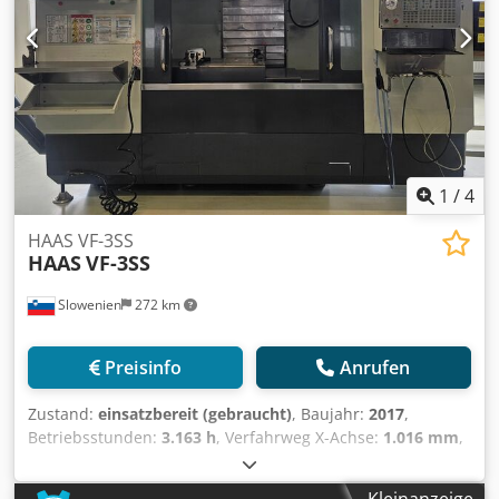
1
/
4
HAAS VF-3SS
HAAS
VF-3SS
Slowenien
272 km
Preisinfo
Anrufen
Zustand:
einsatzbereit (gebraucht)
, Baujahr:
2017
,
Betriebsstunden:
3.163 h
, Verfahrweg X-Achse:
1.016 mm
,
Verfahrweg Y-Achse:
508 mm
, Verfahrweg Z-Achse:
635
mm
, Steuerungshersteller:
HAAS
, Tischbelastung:
794 kg
,