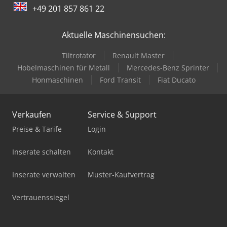
+49 201 857 861 22
Haas Vf-2Ss
Aktuelle Maschinensuchen:
Haas Vf-3
Tiltrotator
Renault Master
Haas Vf-3Ssyt
Hobelmaschinen für Metall
Mercedes-Benz Sprinter
Haas Vf-3Yt
Honmaschinen
Ford Transit
Fiat Ducato
Haas Vf-3Yt/50
Verkaufen
Service & Support
Haas Vf-4
Preise & Tarife
Login
Haas Vf-4Ss
Inserate schalten
Kontakt
Haas Vf-5/40
Inserate verwalten
Muster-Kaufvertrag
Haas Vf-5/40Xt
Vertrauenssiegel
Haas Vf-5/50
Haas Vf-5Ss