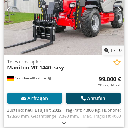
1
/
10
Teleskopstapler
Manitou
MT 1440 easy
99.000 €
Crailsheim
228 km
VB zzgl. MwSt.
Anfragen
Anrufen
Zustand:
neu
, Baujahr:
2023
, Tragkraft:
4.000 kg
, Hubhöhe:
13.530 mm
, Gesamtlänge:
7.360 mm
, - Max. Tragkraft 4000
kg - höhe 13.53 m - Maximale seitliche Reichweite 9.46 m -