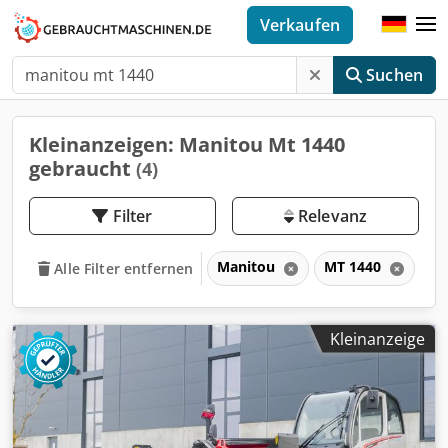
Verkaufen
Suchen
Kleinanzeigen: Manitou Mt 1440
gebraucht
(4)
Filter
Relevanz
Manitou
MT 1440
M
Alle Filter entfernen
Kleinanzeige