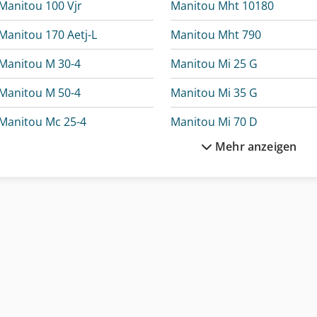
Manitou 100 Vjr
Manitou Mht 10180
Manitou 170 Aetj-L
Manitou Mht 790
Manitou M 30-4
Manitou Mi 25 G
Manitou M 50-4
Manitou Mi 35 G
Manitou Mc 25-4
Manitou Mi 70 D
Mehr anzeigen
Manitou Me 315
Manitou Mla-T 516-75 H
Manitou Me 430
Manitou Mlt 625 75 H
Manitou Me 450
Manitou Mlt 737-130 Ps+
Manitou Mht 10130
M