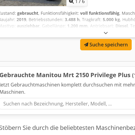
1
/
6
Zustand:
gebraucht
, Funktionsfähigkeit:
voll funktionsfähig
, Masc
Baujahr:
2019
, Betriebsstunden:
3.488 h
, Tragkraft:
5.000 kg
, Hubh
Masttyp:
ausziehbar
, Gabellänge:
1.200 mm
, Antriebsart:
Diesel
, T
Fahrgestellnummer: 5554 Djdpfx Aiexbi Azowokr Masttyp: Teleskop Z
funktionsfähig Zustand Technisch: gut Bereifung vorne Typ: Luft Be
Suche speichern
Baujahr: 11/2019; Modelljahr 2020
Gebrauchte Manitou Mrt 2150 Privilege Plus
(
Jetzt Gebrauchtmaschinen komplett durchsuchen mit mehr
Maschinen.
Stöbern Sie durch die beliebtesten Maschinenbe