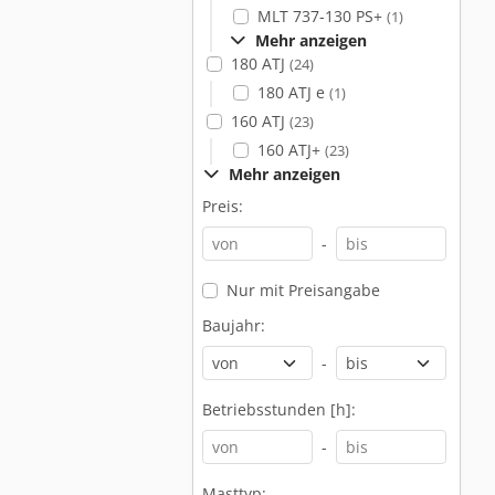
MLT 737-130 PS+
(1)
Mehr anzeigen
180 ATJ
(24)
180 ATJ e
(1)
160 ATJ
(23)
160 ATJ+
(23)
Mehr anzeigen
Preis:
-
Nur mit Preisangabe
Baujahr:
-
Betriebsstunden [h]:
-
Masttyp: