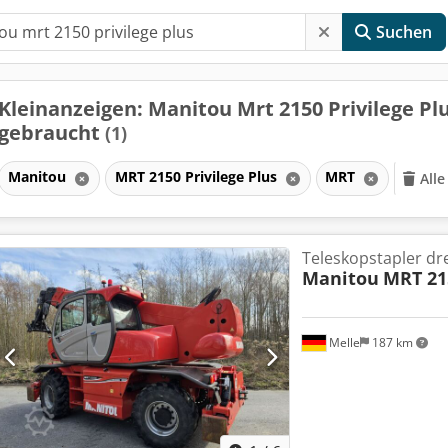
Suchen
Kleinanzeigen: Manitou Mrt 2150 Privilege Pl
gebraucht
(1)
Manitou
MRT 2150 Privilege Plus
MRT
Alle
Teleskopstapler dr
Manitou
MRT 215
Melle
187 km