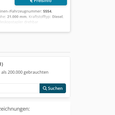
Preisinfo
hinen-/Fahrzeugnummer:
5554
,
öhe:
21.000 mm
, Kraftstofftyp:
Diesel
,
eleskopstapler drehbar
ustand: Einsatzbereit und voll
reifung hinten Typ: Luft Beschreibung:
1)
 als 200.000 gebrauchten
Suchen
zeichnungen: