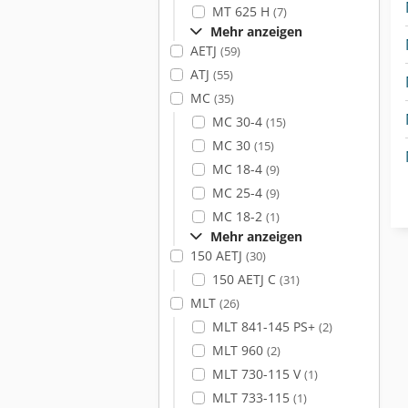
MT 625 H
(7)
Mehr anzeigen
AETJ
(59)
ATJ
(55)
MC
(35)
MC 30-4
(15)
MC 30
(15)
MC 18-4
(9)
MC 25-4
(9)
MC 18-2
(1)
Mehr anzeigen
150 AETJ
(30)
150 AETJ C
(31)
MLT
(26)
MLT 841-145 PS+
(2)
MLT 960
(2)
MLT 730-115 V
(1)
MLT 733-115
(1)