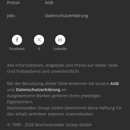
Komatsu Wa380-7
Presse
AGB
Komatsu Wa70-6
Jobs
Datenschutzerklärung
Komatsu Wa70M-8
Facebook
X
LinkedIn
Alle Informationen, Angebote und Preise auf dieser Seite
sind freibleibend und unverbindlich!
Mit der Benutzung dieser Seite erkennen Sie unsere
AGB
und
Datenschutzerklärung
an.
Ausgewiesene Marken gehören ihren jeweiligen
Eigentümern.
Machineseeker Group GmbH übernimmt keine Haftung für
den Inhalt verlinkter externer Internetseiten.
© 1999 - 2026 Machineseeker Group GmbH