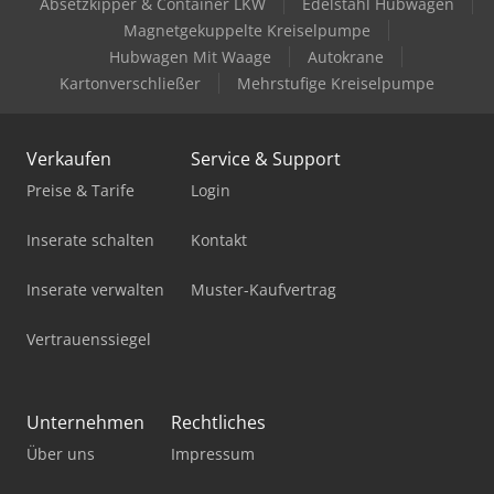
Absetzkipper & Container LKW
Edelstahl Hubwagen
Komatsu Pc35Mr-3
Magnetgekuppelte Kreiselpumpe
Komatsu Pc35Mr-5
Hubwagen Mit Waage
Autokrane
Kartonverschließer
Mehrstufige Kreiselpumpe
Komatsu Pc360Lc-11
Komatsu Pc450-7
Verkaufen
Service & Support
Komatsu Pc490Lc-11
Preise & Tarife
Login
Komatsu Pc55Mr-3
Inserate schalten
Kontakt
Komatsu Pc80Mr-3
Inserate verwalten
Muster-Kaufvertrag
Komatsu Pw148-8
Vertrauenssiegel
Komatsu Pw160-8
Komatsu Wa100M-6
Unternehmen
Rechtliches
Über uns
Impressum
Komatsu Wa250-5