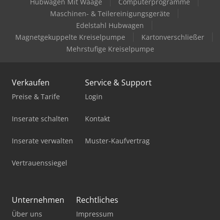
Hubwagen Mit Waage
Computerprogramme
Komatsu Pc360Lc-11
Maschinen- & Teilereinigungsgeräte
Komatsu Pc450-7
Edelstahl Hubwagen
Magnetgekuppelte Kreiselpumpe
Kartonverschließer
Komatsu Pc490Lc-11
Mehrstufige Kreiselpumpe
Komatsu Pc80Mr-3
Verkaufen
Service & Support
Komatsu Pw148-8
Preise & Tarife
Login
Komatsu Pw160-8
Inserate schalten
Kontakt
Komatsu Pw98Mr-8
Inserate verwalten
Muster-Kaufvertrag
Komatsu Wa100M-6
Vertrauenssiegel
Komatsu Wa250-5
Komatsu Wa380-7
Unternehmen
Rechtliches
Komatsu Wa500-6
Über uns
Impressum