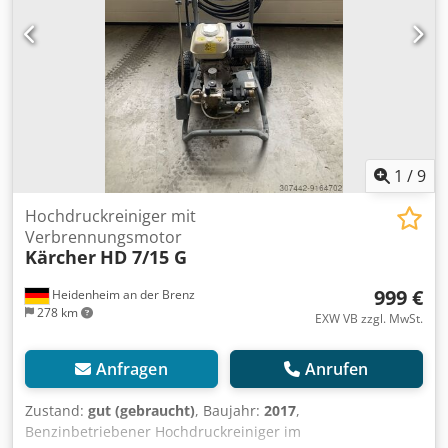
1
/
9
Hochdruckreiniger mit
Verbrennungsmotor
Kärcher
HD 7/15 G
999 €
Heidenheim an der Brenz
278 km
EXW VB zzgl. MwSt.
Anfragen
Anrufen
Zustand:
gut (gebraucht)
, Baujahr:
2017
,
Benzinbetriebener Hochdruckreiniger im