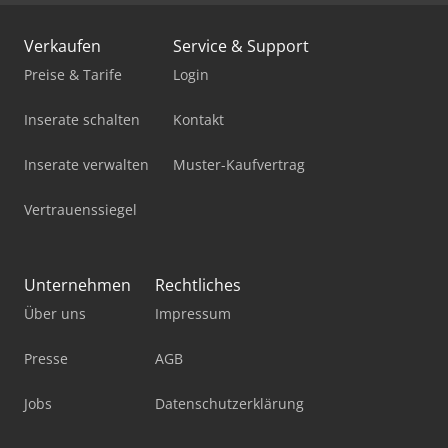
Kärcher B 60 W Bp Dose
Verkaufen
Service & Support
Kärcher B 90 R Classic Bp Pack
Preise & Tarife
Login
Kärcher Hds 12/14-4 St
Inserate schalten
Kontakt
Kärcher Hds 9/18-4 M
Inserate verwalten
Muster-Kaufvertrag
Kärcher Km 75/40 W G
Vertrauenssiegel
Kärcher Mic 42
Kärcher Mic 70
Unternehmen
Rechtliches
Tennant 800
Über uns
Impressum
Tennant M20
Presse
AGB
Tennant M30
Jobs
Datenschutzerklärung
Tennant T16