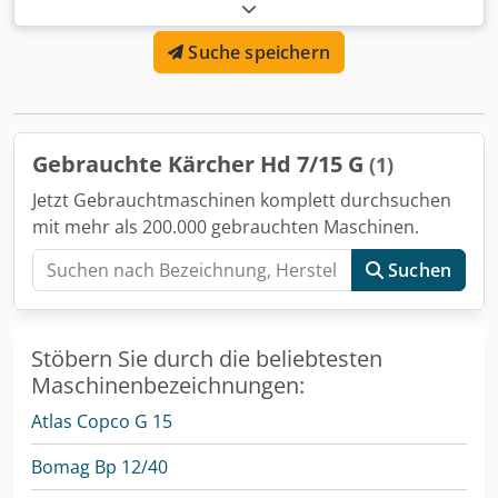
Rohrrahmengestell. Äußerst robust. Ideal für Baustellen
wo noch kein Strom liegt. Dwedpfxsk Dz R Ts Alxsa 100%
Suche speichern
Einsatzbereit. Hochwertiger Honda-Motor.
Hochdruckschlauch und Strahleinheit in top Zustand.
Versand innerhalb Deutschland möglich. Transportkosten
circa 110.-€ zzgl. MwSt. Das Gerät kann jederzeit besichtigt
und vor Ort ausprobiert werden. Technische Daten: Druck:
Gebrauchte Kärcher Hd 7/15 G
(1)
150bar Fördermenge: 650 Liter / Stunde Gewicht: 39,5kg
weitere Info´s im beigefügten Datenblatt
Jetzt Gebrauchtmaschinen komplett durchsuchen
mit mehr als 200.000 gebrauchten Maschinen.
Suchen
Stöbern Sie durch die beliebtesten
Maschinenbezeichnungen:
Atlas Copco G 15
Bomag Bp 12/40