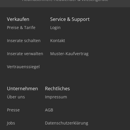
Kärcher B 90 R Classic Bp Pack
Kärcher Hd 7/15 G
Verkaufen
Service & Support
Kärcher Hds 12/14-4 St
Preise & Tarife
Login
Kärcher Hds 2000 Super
Inserate schalten
Kontakt
Kärcher Hds 9/18-4 M
Inserate verwalten
Muster-Kaufvertrag
Kärcher Km 75/40 W G
Vertrauenssiegel
Kärcher Mic 42
Kärcher Mic 70
Unternehmen
Rechtliches
Über uns
Impressum
Renner Reko H 710/150
Renner Riko 700/270 St
Presse
AGB
Tennant 800
Jobs
Datenschutzerklärung