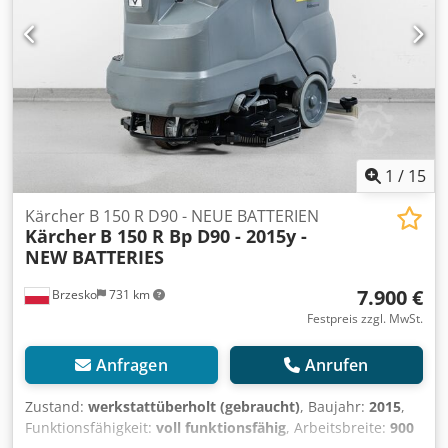
1
/
15
Kärcher B 150 R D90 - NEUE BATTERIEN
Kärcher
B 150 R Bp D90 - 2015y -
NEW BATTERIES
7.900 €
Brzesko
731 km
Festpreis zzgl. MwSt.
Anfragen
Anrufen
Zustand:
werkstattüberholt (gebraucht)
, Baujahr:
2015
,
Funktionsfähigkeit:
voll funktionsfähig
, Arbeitsbreite:
900