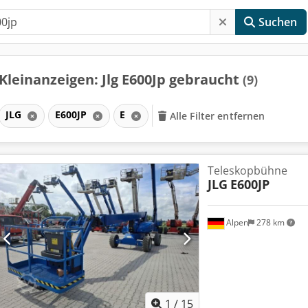
Suchen
Kleinanzeigen: Jlg E600Jp gebraucht
(9)
JLG
E600JP
E
Alle Filter entfernen
Teleskopbühne
JLG
E600JP
Alpen
278 km
1
/
15