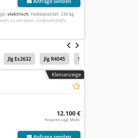
Anfrage senden
typ:
elektrisch
, Hubkapazität: 230 kg
onen zu erhalten. Cedpozfnbkjfx
Jlg Es2632
Jlg R4045
Selbstfahrende Arbeits
Kleinanzeige
12.100 €
Festpreis zzgl. MwSt.
Anfrage senden