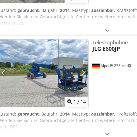
Zustand:
gebraucht
, Baujahr:
2014
, Masttyp:
ausziehbar
, Kraftstoff
Wenden Sie sich an Gebrauchtgeräte Center, um weitere Informati
Uhlenija DE01
Teleskopbühne
JLG
E600JP
Alpen
278 km
1
/
14
Zustand:
gebraucht
, Baujahr:
2014
, Masttyp:
ausziehbar
, Kraftstoff
Wenden Sie sich an Gebrauchtgeräte Center, um weitere Informati
Anija DE01