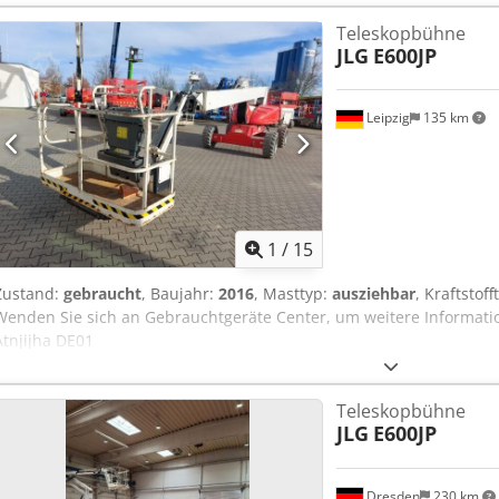
Teleskopbühne
JLG
E600JP
Leipzig
135 km
1
/
15
Zustand:
gebraucht
, Baujahr:
2016
, Masttyp:
ausziehbar
, Kraftstoff
Wenden Sie sich an Gebrauchtgeräte Center, um weitere Informati
Atnjijha DE01
Teleskopbühne
JLG
E600JP
Dresden
230 km