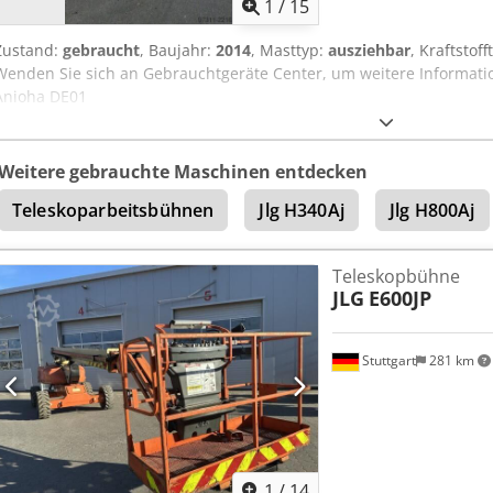
1
/
15
Zustand:
gebraucht
, Baujahr:
2014
, Masttyp:
ausziehbar
, Kraftstoff
Wenden Sie sich an Gebrauchtgeräte Center, um weitere Informati
Anioha DE01
Weitere gebrauchte Maschinen entdecken
Teleskoparbeitsbühnen
Jlg H340Aj
Jlg H800Aj
Teleskopbühne
JLG
E600JP
Stuttgart
281 km
1
/
14