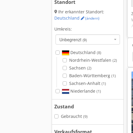
Standort
Ihr erkannter Standort:
Deutschland
(ändern)
Umkreis:
Unbegrenzt
(9)
Deutschland
(8)
e Star 10
Jlg H340Aj
Jlg H800Aj
Jlg Es2632
Nordrhein-Westfalen
(2)
Sachsen
(2)
Baden-Württemberg
(1)
Sachsen-Anhalt
(1)
Niederlande
(1)
Zustand
Gebraucht
(9)
Verkaufsformat