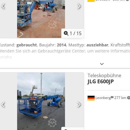
1
/
15
Zustand:
gebraucht
, Baujahr:
2014
, Masttyp:
ausziehbar
, Kraftstoff
Wenden Sie sich an Gebrauchtgeräte Center, um weitere Informati
Anioha
Teleskopbühne
JLG
E600JP
Leonberg
277 km