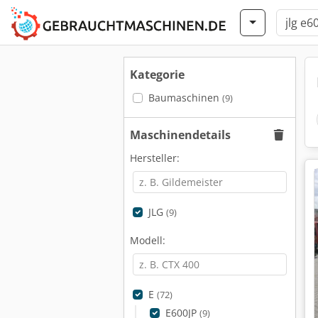
Kategorie
Baumaschinen
(9)
Maschinendetails
Hersteller:
JLG
(9)
Modell:
E
(72)
E600JP
(9)