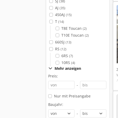
SJ
(38)
AJ
(35)
450AJ
(15)
T
(14)
T8E Toucan
(2)
T10E Toucan
(2)
660SJ
(13)
RS
(12)
6RS
(7)
10RS
(4)
Mehr anzeigen
Preis:
-
Nur mit Preisangabe
Baujahr:
-