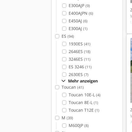
E300AJP
(9)
E400AJPN
(6)
E450AJ
(6)
E300AJ
(1)
ES
(94)
1930ES
(41)
2646ES
(18)
3246ES
(11)
ES 3246
(11)
2630ES
(7)
Mehr anzeigen
Toucan
(41)
Toucan 10E-L
(4)
Toucan 8E-L
(1)
Toucan T12E
(1)
M
(39)
M600JP
(8)