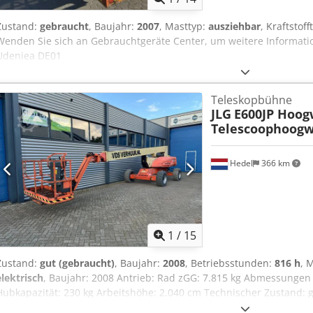
Zustand:
gebraucht
, Baujahr:
2007
, Masttyp:
ausziehbar
, Kraftstoff
Wenden Sie sich an Gebrauchtgeräte Center, um weitere Informati
Udeniea DE01
Teleskopbühne
JLG
E600JP Hoog
Telescoophoogw
Hedel
366 km
1
/
15
Zustand:
gut (gebraucht)
, Baujahr:
2008
, Betriebsstunden:
816 h
, 
elektrisch
, Baujahr: 2008 Antrieb: Rad zGG: 7.815 kg Abmessungen (
Hubkapazität: 230 kg Arbeitshöhe: 2.040 cm Technischer Zustand: 
sich an Ton, um weitere Informationen zu erhalten. Hersteller: JLG 