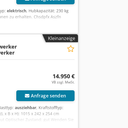
typ:
elektrisch
, Hubkapazität: 230 kg
onen zu erhalten. Chsdpfx Aszfn
Kleinanzeige
werker
erker
14.950 €
VB zzgl. MwSt.
Anfrage senden
Masttyp:
ausziehbar
, Kraftstofftyp:
L x B x H): 1015 x 242 x 254 cm
gut Optischer Zustand: gut Wenden Sie
Typ: E600JP Baujahr: 2008 Gewicht: