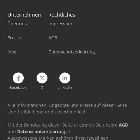
Mercdes 1113
Unternehmen
Rechtliches
Über uns
Impressum
Schlüter Traktor
Stromaggregat 20 Kva
Presse
AGB
Stromaggregat 200 Kva
Jobs
Datenschutzerklärung
Traktor Allrad
Facebook
X
LinkedIn
Alle Informationen, Angebote und Preise auf dieser Seite
sind freibleibend und unverbindlich!
Mit der Benutzung dieser Seite erkennen Sie unsere
AGB
und
Datenschutzerklärung
an.
Ausgewiesene Marken gehören ihren jeweiligen