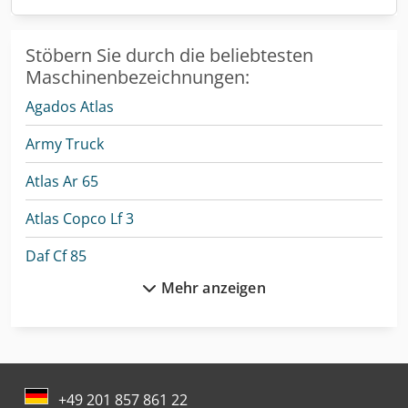
Stöbern Sie durch die beliebtesten
Maschinenbezeichnungen:
Agados Atlas
Army Truck
Atlas Ar 65
Atlas Copco Lf 3
Daf Cf 85
Mehr anzeigen
Daf Lf
Deutz-Fahr Agrostar
Dieci Mini Agri 26.6
+49 201 857 861 22
Drahtricht- Und Abschneidemaschine