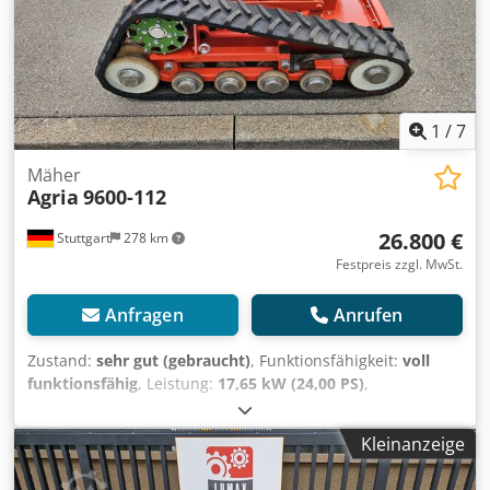
bundesweit 400,-€ per Spedition! - Finanzierung / Leasing
kann individuell für Sie angefragt werden
1
/
7
Mäher
Agria
9600-112
26.800 €
Stuttgart
278 km
Festpreis zzgl. MwSt.
Anfragen
Anrufen
Zustand:
sehr gut (gebraucht)
, Funktionsfähigkeit:
voll
funktionsfähig
, Leistung:
17,65 kW (24,00 PS)
,
Kraftstofftyp:
Benzin
, Kraftstoff:
Super 95
, Getriebetyp:
Sonstige
, Baujahr:
2023
, AGRIA 9600 - 112 !!! 2. Generation
Kleinanzeige
neues Modell !!! Ferngesteuerte Mähraupe mit 112cm
Sichelmulchdeck Diese AGRIA 9600-112 Mähraupe ist