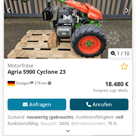
1
/
10
Motorfräse
Agria
5900 Cyclone 23
18.480 €
Stuttgart
278 km
Festpreis zzgl. MwSt.
Anfragen
Anrufen
Zustand:
neuwertig (gebraucht)
, Funktionsfähigkeit:
voll
funktionsfähig
, Baujahr:
2024
, Betriebsstunden:
75 h
,
Leistung:
16,92 kW (23,00 PS)
, Kraftstofftyp:
Benzin
,