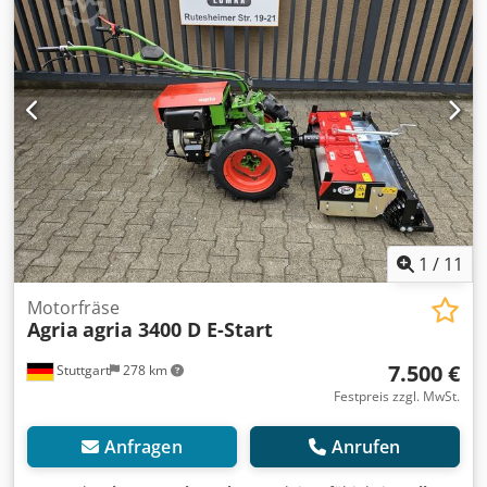
Baujahr 2023, und hat erst 304 Betriebsstunden lt. Zähler
und befindet sich in einem sehr guten Gesamtzustand mit
normalen Gebrauchs- und Verschleißspuren.
Kundendienst frisch durchgeführt. aktueller UVP liegt bei
44.900,-€. Der Nettopreis beträgt 26.806,-€ // Bruttopreis
31.900,-€ - Besichtigung / Probefahrt gerne möglich! -
Versand kostet bundesweit 400,-€ per Spedition! Chsdpfx
Aiexa Ar Tstea - Finanzierung / Leasing kann individuell für
Sie angefragt werden
1
/
11
Motorfräse
Agria
agria 3400 D E-Start
7.500 €
Stuttgart
278 km
Festpreis zzgl. MwSt.
Anfragen
Anrufen