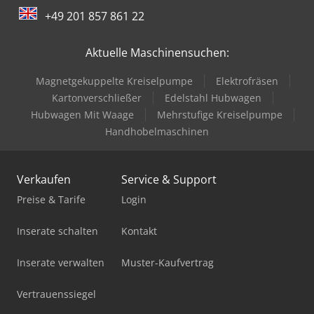
+49 201 857 861 22
Eicher Traktor
Aktuelle Maschinensuchen:
Fendt Rotana 130 F
Magnetgekuppelte Kreiselpumpe
Elektrofräsen
Fendt Rotana 130 F Xtra
Kartonverschließer
Edelstahl Hubwagen
Fendt Traktor
Hubwagen Mit Waage
Mehrstufige Kreiselpumpe
Handhobelmaschinen
Feuerwehr
Man Tga 18
Verkaufen
Service & Support
Man Tge 3
Preise & Tarife
Login
Man Tgl 7
Inserate schalten
Kontakt
Man Tgm 18
Inserate verwalten
Muster-Kaufvertrag
Man Tgs 18
Vertrauenssiegel
Man Tgx 18