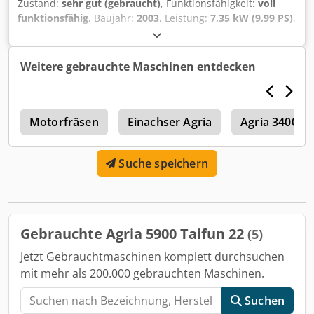
Zustand:
sehr gut (gebraucht)
, Funktionsfähigkeit:
voll
funktionsfähig
, Baujahr:
2003
, Leistung:
7,35 kW (9,99 PS)
,
Kraftstofftyp:
Diesel
, Getriebetyp:
mechanisch
, AGRIA 3400
Differential Einachser / Geräteträger - 10 PS Yanmar
L100AE Dieselmotor - 4V+4R Gang Wendegetriebe - Holm
Weitere gebrauchte Maschinen entdecken
höhen- und seitenverstellbar - Bereifung 6.00-12 AS Im
Kaufpreis enthaltenes Zubehör: - R2 MT-90 Kreiselegge
"neu" Dieser Agria 3400 Einachser befindet sich in einem
0
guten Gesamtzustand, frisch vom Kundendienst, sofort
Motorfräsen
Einachser Agria
Agria 3400
einsatzbereit! Verkauf erfolgt als Gebrauchtmaschine
unter Ausschluss von Rückgabe, Garantie und
Suche speichern
Gewährleistung. Nettopreis 7.555,-€ // Bruttopreis 8.990,-€
Chsdpfx Aewzwftjitea - Besichtigung / Probefahrt gerne
möglich - Versand kostet bundesweit 220,-€, außer Inseln
Gebrauchte Agria 5900 Taifun 22
(5)
Jetzt Gebrauchtmaschinen komplett durchsuchen
mit mehr als 200.000 gebrauchten Maschinen.
Suchen