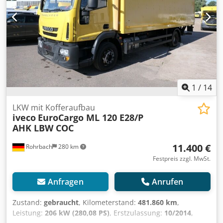
1
/
14
LKW mit Kofferaufbau
iveco
EuroCargo ML 120 E28/P
AHK LBW COC
11.400 €
Rohrbach
280 km
Festpreis zzgl. MwSt.
Anfragen
Anrufen
Zustand:
gebraucht
, Kilometerstand:
481.860 km
,
Leistung:
206 kW (280,08 PS)
, Erstzulassung:
10/2014
,