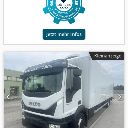
Getriebetyp:
Automatisch
, Emissionsklasse:
Euro6
,
Federung:
Blatt-Luft
, Anzahl der Sitzplätze:
3
,
Laderaumvolumen:
35 m³
, Laderaumlänge:
6.090 mm
,
Laderaumbreite:
2.485 mm
, Laderaumhöhe:
2.370 mm
,
Baujahr:
2023
, Ausstattung:
ABS, AdBlue, Berganfahrhilfe,
Bluetooth, Bordcomputer, Klimaanlage, Rußfilter,
Jetzt mehr Infos
Spoiler, Spurhalteassistent, Tachograph, Tempomat,
Traktionskontrolle, USB-Anschluss, Zentralverriegelung,
Zusatzscheinwerfer, elektrische Fensterheberregelung
,
unsere Fahrzeugnummer #30847 Nahverkehrshaus Euro VI
Kleinanzeige
186 PS 4x2 Radstand 4.185 mm Motorbremse Reifengröße
215/75 R 17.5 Zul. Gesamtgewicht 7.490 kg Nutzlast 2.400
kg Djdpezb Dvdjfx Acreck Leergewicht 5.090 kg
Aufbaumaße i.L. L: 6.090 mm B: 2.485 mm H: 2.370 mm V:
35 m³ Tankgröße 120 Liter Farbe weiß Getriebe Automatik
Klimaanlage LBW Dautel m. Abrollsicherung (1.000 kg)
Scheibenbremse Tempomat Traktionskontrolle Dachspoiler
Rückfahrkamera Fahrerschwingsitz Doppelsitzbank rechts
Radio/USB/Bluetooth el. FH 2-fach el. Außenspiegel/beheizt
Bordrechner LDW Spurassistent Berganfahrhilfe 2 Reihen
Ankerschienen Vorrüstung AHK ZV m. Fernbedienung LED-
Tagfahrlicht Spier Koffer Bj. 2023 Durchladehöhe 2.330 u.