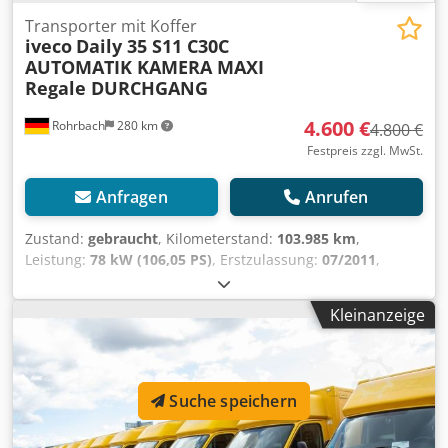
Transporter mit Koffer
iveco
Daily 35 S11 C30C
AUTOMATIK KAMERA MAXI
Regale DURCHGANG
4.600 €
Rohrbach
280 km
4.800 €
Festpreis zzgl. MwSt.
Anfragen
Anrufen
Zustand:
gebraucht
, Kilometerstand:
103.985 km
,
Leistung:
78 kW (106,05 PS)
, Erstzulassung:
07/2011
,
Kraftstofftyp:
Diesel
, Leergewicht:
2.535 kg
, maximales
Ladegewicht:
965 kg
, Gesamtgewicht:
3.500 kg
, Achsen-
Kleinanzeige
Konfiguration:
4x2
, Radstand:
3.750 mm
, Kraftstoff:
Diesel
,
Farbe:
Gelb
, Fahrerkabine:
Sonstige
, Getriebetyp:
Automatisch
, Emissionsklasse:
Euro4
, Federung:
Sonstige
,
Anzahl der Sitzplätze:
1
, Gesamtlänge:
6.783 mm
,
Suche speichern
Laderaumlänge:
4.300 mm
, Laderaumbreite:
2.000 mm
,
Laderaumhöhe:
2.100 mm
, Baujahr:
2011
, Bauhöhe:
2.770