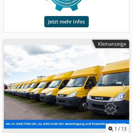
gewerbliche Anwendungen. Das Fahrzeug, erstmals
zugelassen im August 2010, hat eine Laufleistung von
101.864 km. Ausgestattet mit einem Automatikgetriebe
Jetzt mehr Infos
und einem 2.287 ccm Dieselmotor liefert es 78 kW (106 PS)
Leistung. Es erfüllt die Euro 4 Abgasnorm und verfügt über
eine grüne Umweltplakette (Stufe 4). Der Transporter
bietet mit seiner Kofferaufbau-Größe von 2.800 mm Höhe,
Kleinanzeige
2.090 mm Breite und 7.130 mm Länge ausreichend
Stauraum. Wichtige Ausstattungsmerkmale sind unter
anderem eine Kamera, ein durchgehender Laderaum und
Regale. Die maximale zulässige Gesamtmasse beträgt
3.500 kg. Der Wagen ist in auffälligem Gelb lackiert und
besitzt vier Türen sowie einen Sitzplatz. Ein
Besichtigungstermin kann ohne vorherige Anmeldung
wahrgenommen werden. Verkauf nur an
Gewerbetreibende (Landwirtschaft, Freiberufler, Klein-
Djdpfx Ajxmbduefqjck und Großgewerbe) oder Export.
Irrtum und Zwischenverkauf vorbehalten.
1
/
13