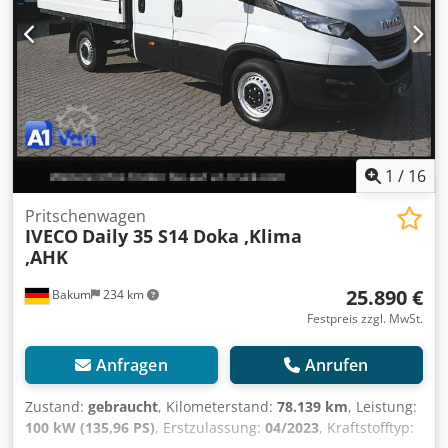
1
/
16
Pritschenwagen
IVECO
Daily 35 S14 Doka ,Klima
,AHK
25.890 €
Bakum
234 km
Festpreis zzgl. MwSt.
Anfragen
Anrufen
Zustand:
gebraucht
, Kilometerstand:
78.139 km
, Leistung:
100 kW (135,96 PS)
, Erstzulassung:
04/2023
, Kraftstofftyp: