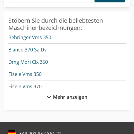
Stöbern Sie durch die beliebtesten
Maschinenbezeichnungen:
Behringer Vms 350
Bianco 370 Sa Dv
Dmg Mori Clx 350
Eisele Vms 350
Eisele Vms 370
Mehr anzeigen
Emag Vlc 250
Emag Vsc 250
Emag Vsc 400
+49 201 857 861 22