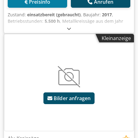
Preisinfo
Anrufen
Zustand:
einsatzbereit (gebraucht)
, Baujahr:
2017
,
Betriebsstunden:
5.500 h
, Metallkreissäge aus dem Jahr
2017. Diese Imet VELOX 350 AF-ENC hat einen
Sägeblattdurchmesser von Ø350 mm und eine
Kleinanzeige
Spindeldrehzahl von 3600 U/min. Sie verfügt über eine
elektronische Vorschubsteuerung zur Programmierung von
Länge und Menge sowie über ein Absaugsystem und eine
Rollenbahn für 6 m lange Profile. Wenn Sie auf der Suche
nach einer qualitativ hochwertigen Säge sind, sollten Sie
die Maschine Imet VELOX 350 AF-ENC in Betracht ziehen,
die wir zum Verkauf anbieten. Kontaktieren Sie uns für
weitere Details. • Vorschubhub (X-Achse): 520 mm
(mehrhubfähig) • Sägeblatt-Durchmesser: Ø350 mm •
Bilder anfragen
Sägeblattbohrung: 22 mm • Spindeldrehzahl: 3600 U/min •
Steuerung: ENC (Electronic Feed Control) zur
Programmierung von Länge und Menge • Betriebsstunden:
5,500 Crsdpfx Asyxpcrjclef Zusätzliche Ausstattung •
Absauganlage • Rollenbahn für 6 m Profile