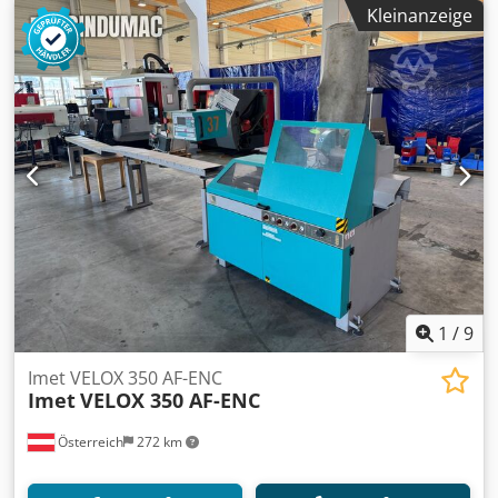
KOMPLETT ÜBERHOLT Crsdpfxozh Ugfj Aclef
Kleinanzeige
1
/
9
Imet VELOX 350 AF-ENC
Imet
VELOX 350 AF-ENC
Österreich
272 km