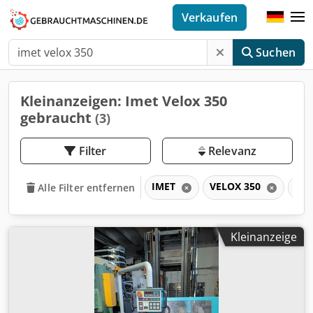
Verkaufen
Suchen
Kleinanzeigen: Imet Velox 350
gebraucht
(3)
Filter
Relevanz
IMET
VELOX 350
VE
Alle Filter entfernen
Kleinanzeige