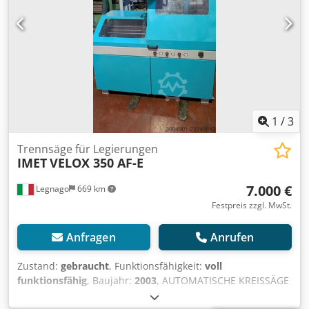
1
/
3
Trennsäge für Legierungen
IMET
VELOX 350 AF-E
7.000 €
Legnago
669 km
Festpreis zzgl. MwSt.
Anfragen
Anrufen
Zustand:
gebraucht
, Funktionsfähigkeit:
voll
funktionsfähig
, Baujahr:
2003
, AUTOMATISCHE KREISSÄGE
FÜR LEGIERUNGEN, gebraucht, IMET VELOX 350 AF-E.