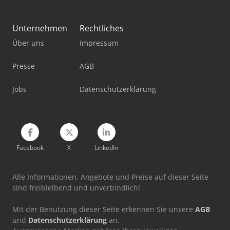
Imet Velox 350 Af-E
Mep Shark 332-1 Sxi Evo
Unternehmen
Rechtliches
Über uns
Impressum
Mep Shark 350 Nc Hs 5.0
Mep Shark 382-1 Sxi Evo
Presse
AGB
Mep Tiger 352 Sx Evo
Jobs
Datenschutzerklärung
Scm Class Px 350I
Facebook
X
LinkedIn
Alle Informationen, Angebote und Preise auf dieser Seite
sind freibleibend und unverbindlich!
Mit der Benutzung dieser Seite erkennen Sie unsere
AGB
und
Datenschutzerklärung
an.