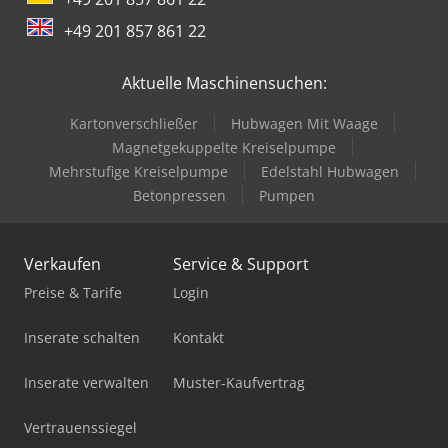
Emag Vsc 500
+49 201 857 861 22
Emco Emcomill E350
Aktuelle Maschinensuchen:
Emco Mmv 2000
Kartonverschließer
Hubwagen Mit Waage
Gildemeister Nef 400
Magnetgekuppelte Kreiselpumpe
Hurco Vmx 24 I
Mehrstufige Kreiselpumpe
Edelstahl Hubwagen
Betonpressen
Pumpen
Hurco Vmx 50 I
Imet Bs 300 Plus Shi
Verkaufen
Service & Support
Imet Bs 350 Shi
Preise & Tarife
Login
Imet Sirio 370
Inserate schalten
Kontakt
Imet Sirio 370 Af-Nc
Inserate verwalten
Muster-Kaufvertrag
Imet Sirio 370 Sh-E
Vertrauenssiegel