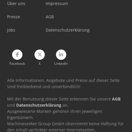
Lissmac Sbm-Xl 1500 S2B2
Über uns
Impressum
Metallkraft Sbm 140-12
Presse
AGB
V-Trade Mx B5S
Jobs
Datenschutzerklärung
Facebook
X
LinkedIn
Alle Informationen, Angebote und Preise auf dieser Seite
sind freibleibend und unverbindlich!
Mit der Benutzung dieser Seite erkennen Sie unsere
AGB
und
Datenschutzerklärung
an.
Ausgewiesene Marken gehören ihren jeweiligen
Eigentümern.
Machineseeker Group GmbH übernimmt keine Haftung für
den Inhalt verlinkter externer Internetseiten.