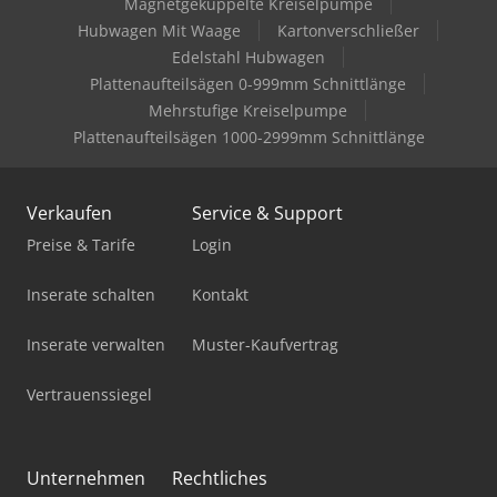
Magnetgekuppelte Kreiselpumpe
Elumatec Sbz 130
Hubwagen Mit Waage
Kartonverschließer
Elumatec Sbz 131
Edelstahl Hubwagen
Plattenaufteilsägen 0-999mm Schnittlänge
Elumatec Sbz 150
Mehrstufige Kreiselpumpe
Plattenaufteilsägen 1000-2999mm Schnittlänge
Elumatec Sbz 608
Elumatec Ts 161/00
Verkaufen
Service & Support
Geibel & Hotz Fs 1050 Gt Cnc
Preise & Tarife
Login
Gildemeister Mf Sprint 65
Inserate schalten
Kontakt
Gildemeister Mf Twin 65
Inserate verwalten
Muster-Kaufvertrag
Graule Zs 85 N
Vertrauenssiegel
Lissmac Sbm-L 1000 G1S2
Lissmac Sbm-M 1500 B2
Unternehmen
Rechtliches