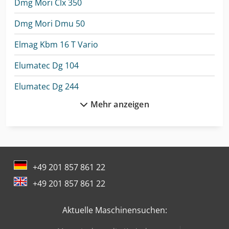
Dmg Mori Clx 350
Dmg Mori Dmu 50
Elmag Kbm 16 T Vario
Elumatec Dg 104
Elumatec Dg 244
Mehr anzeigen
Elumatec Dg 79
Elumatec Ep 124
Elumatec Mgs 72/30
+49 201 857 861 22
Elumatec Mms 200
+49 201 857 861 22
Elumatec Sbz 140
Aktuelle Maschinensuchen:
Elumatec Sbz 122/75