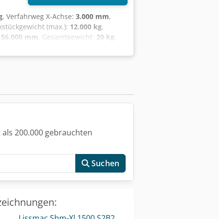
g
, Verfahrweg X-Achse:
3.000 mm
,
kstückgewicht (max.):
12.000 kg
,
:
56.000 mm
, Gesamtgewicht:
20 kg
,
 zu Spindelnase:
960 mm
, Eilgang Z-
m/min
, Spindelnase:
ISO 50
,
/min
, Werkzeugdurchmesser:
127 mm
,
rehzahl stufenlos einstellbar
, AWEA
 als 200.000 gebrauchten
Suchen
zeichnungen:
Lissmac Sbm-Xl 1500 S2B2