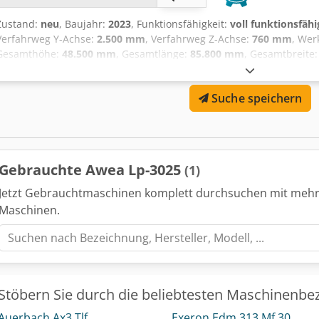
Zustand:
neu
, Baujahr:
2023
, Funktionsfähigkeit:
voll funktionsfähi
Verfahrweg Y-Achse:
2.500 mm
, Verfahrweg Z-Achse:
760 mm
, Wer
Gesamthöhe:
48.500 mm
, Gesamtlänge:
85.800 mm
, Gesamtbreite
Tischlänge:
3.020 mm
, Tischbreite:
2.400 mm
, Abstand Tischmitte
Achse:
15 m/min
, Eilgang X-Achse:
20 m/min
, Eilgang Y-Achse:
15 
Suche speichern
Spindeldrehzahl (max.):
6.000 U/min
, Spindeldrehzahl (min.):
10 U
Werkzeuglänge:
350 mm
, Ausstattung:
Dokumentation/Handbuch, D
LP-3025 Vertikal-Portal-Bearbeitungszentrum Chsdpfjrl Svrex Aiqja
Gebrauchte Awea Lp-3025
(1)
Jetzt Gebrauchtmaschinen komplett durchsuchen mit mehr
Maschinen.
Stöbern Sie durch die beliebtesten Maschinenbe
Auerbach Ax3 Tlf
Exeron Edm 313 Mf 30