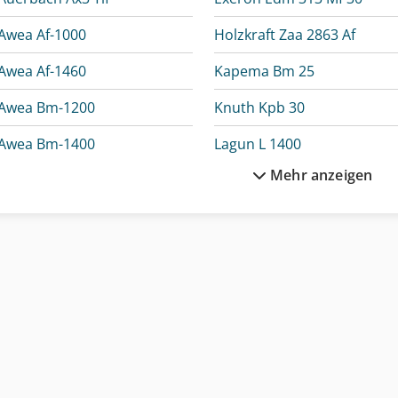
Awea Af-1000
Holzkraft Zaa 2863 Af
Awea Af-1460
Kapema Bm 25
Awea Bm-1200
Knuth Kpb 30
Awea Bm-1400
Lagun L 1400
Mehr anzeigen
Awea Fv-960
Lagun L 2000
Ayen Alomat Al 200
Lagun L 850
Eisele Vms 350
Laska Me 2000
Exeron Edm 312 Mf 30
Lissmac Sbm-L 1000 G1S2