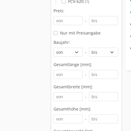
FCV-620
(1)
Preis:
-
Nur mit Preisangabe
Baujahr:
-
Gesamtlänge [mm]:
-
Gesamtbreite [mm]:
-
Gesamthöhe [mm]:
-