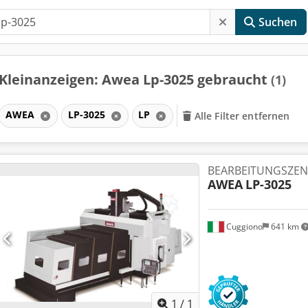
Suchen
Kleinanzeigen: Awea Lp-3025 gebraucht
(1)
AWEA
LP-3025
LP
Alle Filter entfernen
BEARBEITUNGSZE
AWEA
LP-3025
Cuggiono
641 km
Mehr Bilde
1
/
1