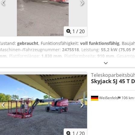
1
/
20
Zustand:
gebraucht
, Funktionsfähigkeit:
voll funktionsfähig
, Bauja
Maschinen-/Fahrzeugnummer:
2475518
, Leistung:
55,2 kW (75,05 P
mm
, Plattformlänge:
1.830 mm
, Plattformbreite:
910 mm
, Gesamtg
10.340 mm
, Transportbreite:
2.440 mm
, Transporthöhe:
2.570 mm
x 19,5
, Farbe:
Rot
, Technische Daten Codpfoyqz Iijx Ahysha Baujahr
Teleskoparbeitsbü
Arbeitshöhe 22,12 m Plattformhöhe 20,12 m seitliche Reichweite 17,
Skyjack
SJ 45 T 
1,83 m Abmessung gesamt (L x B x H) 10,34 m x 2,44 m x 2,57 m Dr
Tragfähigkeit 272 kg Korblänge 1,52 m Gewicht 12.800 kg Steigfähi
allgemeine Gebrauchsspuren, voll funktionsfähig
Weißenfels
106 km
1
/
20