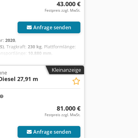
43.000 €
Festpreis zzgl. MwSt.
Anfrage senden
hr:
2020
,
S)
, Tragkraft:
230 kg
, Plattformlänge:
ansportlänge:
10.880 mm
,
p:
Diesel
, Farbe:
Orange
, Ausstattung:
höhe 22,31 m Plattformhöhe 20,31 m
Kleinanzeige
hne
 1,83 m x 0,91 m Gesamtmaße (L x B x
 Diesel 27,91 m
glast 230 kg max. Steigfähigkeit 30°
t 13..150 kg voll funktionsfähig,
81.000 €
Festpreis zzgl. MwSt.
Anfrage senden