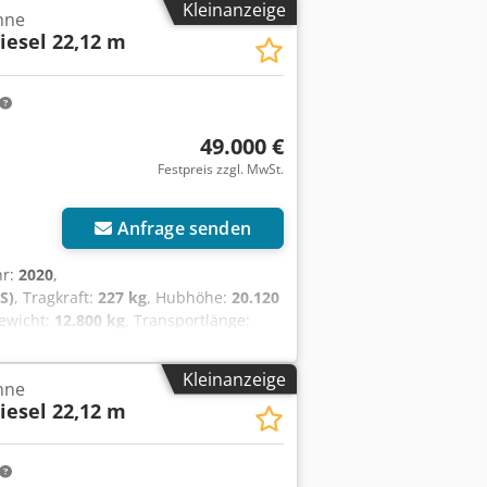
Kleinanzeige
hne
 1,83 m x 0,91 m Gesamtmaße (L x B x
Diesel 22,12 m
glast 230 kg max. Steigfähigkeit 30°
ktionsfähig, allgemeine Gebrauchspuren
49.000 €
Festpreis zzgl. MwSt.
Anfrage senden
hr:
2020
,
S)
, Tragkraft:
227 kg
, Hubhöhe:
20.120
ewicht:
12.800 kg
, Transportlänge:
, Kraftstofftyp:
Diesel
, Reifengröße:
15
2 kw (74 PS) Arbeitshöhe 22,12 m
Kleinanzeige
hne
 (L x B) 0,91 m x 1,83 m Abmessung
Diesel 22,12 m
tformdrehung 170° Tragfähigkeit 272 kg
higkeit 50% Fahrgeschwindigkeit 7,2