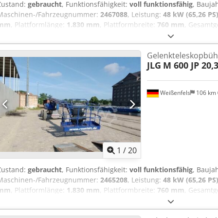
Zustand:
gebraucht
, Funktionsfähigkeit:
voll funktionsfähig
, Bauja
Maschinen-/Fahrzeugnummer:
2467088
, Leistung:
48 kW (65,26 PS
mm
, Plattformlänge:
1.830 mm
, Plattformbreite:
760 mm
, Gesamtg
10.150 mm
, Transportbreite:
2.420 mm
, Transporthöhe:
2.740 mm
Technische Daten Baujahr: 2007 Antrieb: Elektro 48 kw Arbeitshöhe
Gelenkteleskopbü
Plattform-Maße (L x B): 1,83 m x 0,76 m Gesamtmaße (L x B x H) 10,1
JLG
M 600 JP 20,
Reichweite 13,54 m Schwnken 400° Tragfähigkeit 230 kg Korbarm L
km/h Chsdeyqzvgopfx Ahyea Gewicht: 7.350 kg Steigfähigkeit: max. 
Gebrauchsspuren
Weißenfels
106 km
1
/
20
Zustand:
gebraucht
, Funktionsfähigkeit:
voll funktionsfähig
, Bauja
Maschinen-/Fahrzeugnummer:
2465208
, Leistung:
48 kW (65,26 PS
mm
, Plattformlänge:
1.830 mm
, Plattformbreite:
760 mm
, Gesamtg
10.150 mm
, Transportbreite:
2.420 mm
, Transporthöhe:
2.740 mm
Technische Daten Baujahr: 2002 Antrieb: Elektro 48 kw Arbeitshöhe