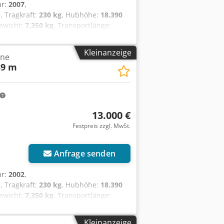
hr:
2007
,
)
, Tragkraft:
230 kg
, Hubhöhe:
18.390
ewicht:
7.350 kg
, Transportlänge:
, Kraftstofftyp:
elektrisch
, Farbe:
Blau
,
: 20,39 m Plattformhöhe: 18,39 m
Kleinanzeige
hne
5 m x 2,42 m x 2,54 m Seitliche
39 m
änge 1,24 m Fahrgeschwindigkeit 4,8
30% funktionsfähig, allgemeine
13.000 €
Festpreis zzgl. MwSt.
Anfrage senden
hr:
2002
,
)
, Tragkraft:
230 kg
, Hubhöhe:
18.390
ewicht:
7.350 kg
, Transportlänge:
, Kraftstofftyp:
elektrisch
, Farbe:
Blau
,
: 20,39 m Plattformhöhe: 18,39 m
Kleinanzeige