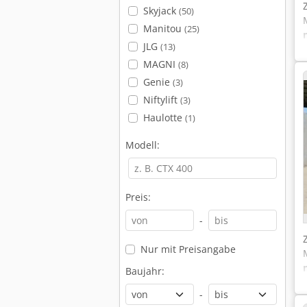
Skyjack
(50)
Manitou
(25)
JLG
(13)
MAGNI
(8)
Genie
(3)
Niftylift
(3)
Haulotte
(1)
Modell:
Preis:
-
Nur mit Preisangabe
Baujahr:
-