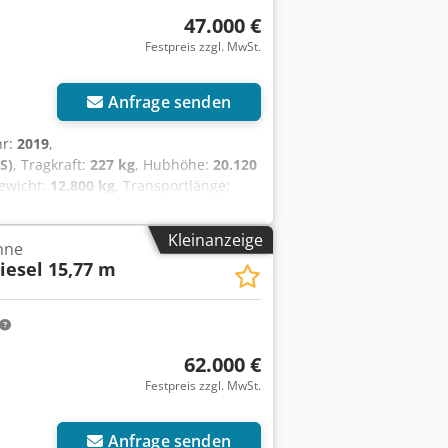
47.000 €
Festpreis zzgl. MwSt.
Anfrage senden
hr:
2019
,
S)
, Tragkraft:
227 kg
, Hubhöhe:
20.120
ewicht:
12.800 kg
, Transportlänge:
, Kraftstofftyp:
Diesel
, Reifengröße:
15
 2019 Motor Diesel 55,2 kw (74 PS)
Kleinanzeige
hne
37 m Plattformgröße (L x B) 0,91 m x
Diesel 15,77 m
ehbereich 360° Plattformdrehung 170°
gkeit 50% Fahrgeschwindigkeit 7,2 km/h
62.000 €
Festpreis zzgl. MwSt.
Anfrage senden