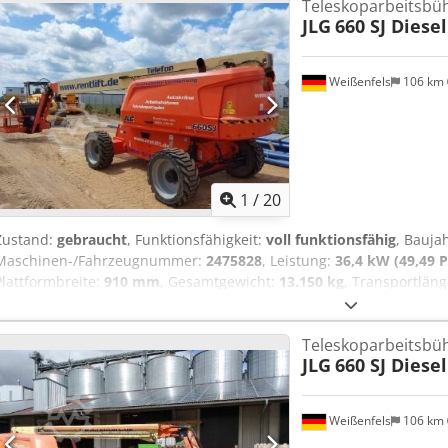
Teleskoparbeitsbü
Plattform-Maße (L x B): 1,83 m x 0,76 m Gesamtmaße (L x B x H) 10,1
JLG
660 SJ Diese
Reichweite 13,54 m Schwnken 400° Tragfähigkeit 230 kg Korbarm L
km/h Chodpfezrk Uyjx Ahyoa Gewicht: 7.350 kg Steigfähigkeit: max.
Gebrauchsspuren
Weißenfels
106 km
1
/
20
Zustand:
gebraucht
, Funktionsfähigkeit:
voll funktionsfähig
, Bauja
Maschinen-/Fahrzeugnummer:
2475828
, Leistung:
36,4 kW (49,49 P
Plattformbreite:
910 mm
, Gesamtgewicht:
13.150 kg
, Transportlän
mm
, Transporthöhe:
2.570 mm
, Kraftstofftyp:
Diesel
, Farbe:
Orang
Baujahr 2020 Motor Diesel 36,4 kw Arbeitshöhe 22,31 m Plattform
Teleskoparbeitsbü
seitliche Reichweite 17,30 m Schwenken 360° Plattformmaße (L x B)
JLG
660 SJ Diese
H) 10,88 m x 2,49 m x 2,57 m Fahrgeschwindigkeit 6,8 km/h max. Tra
(4x2x2) max. Steigfähigkeit 45° (4x4x2) Gewicht 13..150 kg voll fun
Weißenfels
106 km