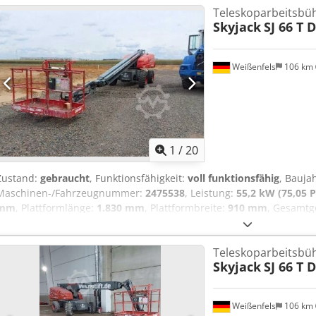
Teleskoparbeitsbü
seitliche Reichweite 17,30 m Schwenken 360° Plattformmaße (L x B)
Skyjack
SJ 66 T 
H) 10,88 m x 2,49 m x 2,57 m Fahrgeschwindigkeit 6,8 km/h max. Tra
(4x2x2) max. Steigfähigkeit 45° (4x4x2) Gewicht 13..150 kg voll fun
Weißenfels
106 km
1
/
20
Zustand:
gebraucht
, Funktionsfähigkeit:
voll funktionsfähig
, Bauja
Maschinen-/Fahrzeugnummer:
2475538
, Leistung:
55,2 kW (75,05 P
mm
, Plattformlänge:
1.830 mm
, Plattformbreite:
910 mm
, Gesamtg
10.340 mm
, Transportbreite:
2.440 mm
, Transporthöhe:
2.570 mm
x 19,5
, Farbe:
Rot
, Technische Daten Baujahr 2020 Motor Diesel 55,
Teleskoparbeitsbü
Plattformhöhe 20,12 m seitliche Reichweite 17,37 m Plattformgröße
Skyjack
SJ 66 T 
gesamt (L x B x H) 10,34 m x 2,44 m x 2,57 m Drehbereich 360° Plat
Korblänge 1,52 m Csdeyqz Ipepfx Ahysha Gewicht 12.800 kg Steigfä
km/h allgemeine Gebrauchsspuren, voll funktionsfähig
Weißenfels
106 km