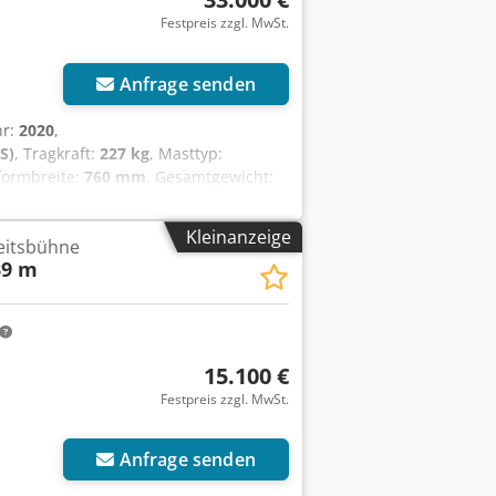
Festpreis zzgl. MwSt.
Anfrage senden
hr:
2020
,
S)
, Tragkraft:
227 kg
, Masttyp:
tformbreite:
760 mm
, Gesamtgewicht:
Transporthöhe:
2.070 mm
, Kraftstofftyp:
eb, Differentialsperre, UVV
,
Kleinanzeige
eitsbühne
e: 14,10 m Plattform-Maße (LxB): 1,83
39 m
iche Reichweite 7,54 m Traglast: 227
 kW/48 PS Plattformdrehung: 170°
ntialsperre, Überlastsensoren, voll
15.100 €
Festpreis zzgl. MwSt.
Anfrage senden