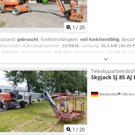
1
/
20
Zustand:
gebraucht
, Funktionsfähigkeit:
voll funktionsfähig
, Bauja
Maschinen-/Fahrzeugnummer:
2475838
, Leistung:
36,4 kW (49,49 P
1.830 mm
, Plattformbreite:
910 mm
, Gesamtgewicht:
13.150 kg
, Tr
Transportbreite:
2.490 mm
, Transporthöhe:
2.570 mm
, Kraftstoffty
UVV
, Technische Daten Baujahr 2020 Motor Diesel 36,4 kw Arbeits
Teleskoparbeitsbü
seitliche Reichweite 17,30 m Schwenken 360° Plattformmaße (L x B)
Skyjack
SJ 85 AJ
H) 10,88 m x 2,49 m x 2,57 m Fahrgeschwindigkeit 6,8 km/h max. Tra
(4x2x2) max. Steigfähigkeit 45° (4x4x2) Chedpfx Aezrk Utehyoa Gewich
allgemeine Gebrauchspuren
Weißenfels
106 km
1
/
20