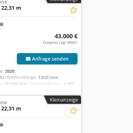
hne
5 m x 2,42 m x 2,54 m Seitliche
l 22,31 m
änge 1,24 m Fahrgeschwindigkeit 4,8
 30% funktionsfähig, allgemeine
43.000 €
Festpreis zzgl. MwSt.
Anfrage senden
hr:
2020
,
S)
, Plattformlänge:
1.830 mm
,
ge:
10.880 mm
, Transportbreite:
2.490
e
, Ausstattung:
UVV
, Technische Daten
höhe 20,31 m Cedoyqzc Hjpfx Ahysha
Kleinanzeige
hne
 1,83 m x 0,91 m Gesamtmaße (L x B x
l 22,31 m
glast 230 kg max. Steigfähigkeit 30°
ktionsfähig, allgemeine Gebrauchspuren