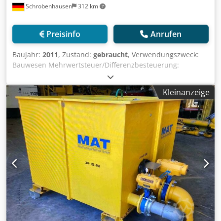
Schrobenhausen
312 km
Preisinfo
Anrufen
Baujahr:
2011
, Zustand:
gebraucht
, Verwendungszweck:
Bauwesen Mehrwertsteuer/Differenzbesteuerung:
Mehrwertsteuer abzugsfähig Wenden Sie sich an
Mohamad Fattah Ahmad, um weitere Informationen zu
Kleinanzeige
erhalten. Chodpfx Abjh Ty Daorsa Bauer - MAT Bentonit
Pumpe BP 125 2 Stück verfügbar Guter Zustand Sofort
einsatzbereit