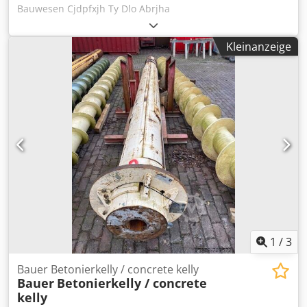
Bauwesen Cjdpfxjh Ty Dlo Abrjha
Mehrwertsteuer/Differenzbesteuerung: Mehrwertsteuer
abzugsfähig Wenden Sie sich an Mohamad Fattah Ahmad,
Kleinanzeige
um weitere Informationen zu erhalten. Rüttler MR 125 V
mit Spannzange MRZ 125 RTG Rammtechnik / Bauer
Maschinen GmbH Rüttler Der Rüttler ist sofort
einsatzbereit und in gutem Zustand.
1
/
3
Bauer Betonierkelly / concrete kelly
Bauer
Betonierkelly / concrete
kelly