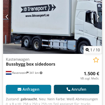
allen angebotenen Fahrzeugen vorbehalten.
1
/
10
Kastenwagen
Bussbygg
box sidedoors
1.500 €
Ravenstein
341 km
VB zzgl. MwSt.
Anfragen
Anrufen
Zustand:
gebraucht
, Neu: Nein Farbe: Weiß Abmessungen
(L x B x H): 758 x 250 x 259 cm Teil geeignet für: trucks