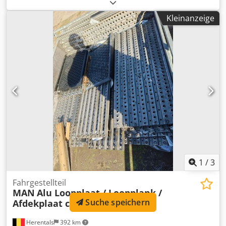
2,48 m Höhe: 2,35 m Csdpozl Tnpofx Abroha Sperrholzbox
mit Seitentür Holzboden Cevoman bv. Lenskensdijk 5 2200
Kleinanzeige
Herentals Belgien
1
/
3
Fahrgestellteil
MAN
Alu Loopplaat / Loopplank /
Suche speichern
Afdekplaat chassis
Herentals
392 km