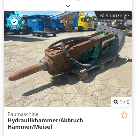
Wenden Sie sich an VAEX The Truck Traders, um weitere
Informationen zu erhalten. Chsdpfx Abezmv Rcjrea
Kleinanzeige
1
/
6
Baumaschine
Hydraulikhammer/Abbruch
Hammer/Meisel