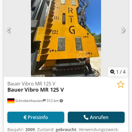
Einsatzbereit
1
/
4
Bauer Vibro MR 125 V
Bauer
Vibro MR 125 V
Schrobenhausen
312 km
Preisinfo
Anrufen
Baujahr:
2009
, Zustand:
gebraucht
, Verwendungszweck: