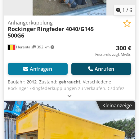
1
/
6
Anhängerkupplung
Rockinger
Ringfeder 4040/G145
500G6
300 €
Herentals
392 km
Festpreis zzgl. MwSt.
Anfragen
Anrufen
Baujahr:
2012
, Zustand:
gebraucht
, Verschiedene
Rockinger-/Ringfederkupplungen zu verkaufen. Csdpfezl
Tnvjx Abrjha Cevoman bv. Lenskensdijk 5 2200 Herentals
Belgien
Kleinanzeige