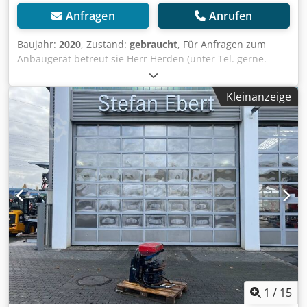
Anfragen
Anrufen
Baujahr:
2020
, Zustand:
gebraucht
, Für Anfragen zum
Anbaugerät betreut sie Herr Herden (unter Tel. gerne.
Westtech Woodcracker C250 / Tiltator / MS10 / sofort
verfügbar / Baujahr: 2020 Preis: 16.890,00 € netto /
Kleinanzeige
20.099,10 € brutto - Schneiddurchmesser Weichholz (mm):
300 - Schneiddurchmesser Hartholz (mm): 280 -
Greiferöffnung (mm): 930 - Scherenöffnung (mm): 450 -
Eigengewicht (Basis – Vollausstattung) (kg): 580-970 -
Empfohlene Literleistung (l/min.): 50-100 - Empfohlene
Literleistung für Nebenfunkt. (l/min.): 35-50 - Empfohlener
Betriebsdruck (bar): 280 - Dienstgewicht Trägerfahrzeug *
(t): 7-15 Ausstattung: - Tiltator endlos drehbar - Autospeed
Funktion - Multigrip integriert Optional: MS10
Adapterplatte inkl. Schrauben und Montage = 1.950,00 €
netto Wir haben viele Adapterplatten (MS01 / MS03 / MS08
/ CW05 / CW10 / CW20 / OQ65 / OQ70/55 / usw...) lagernd
und sofort verfügbar. In unserem Lager haben wir eine
sehr große Auswahl an verschiedenen Produkten von
1
/
15
Westtech, die sofort verfügbar sind! Herr Herden (Tel.