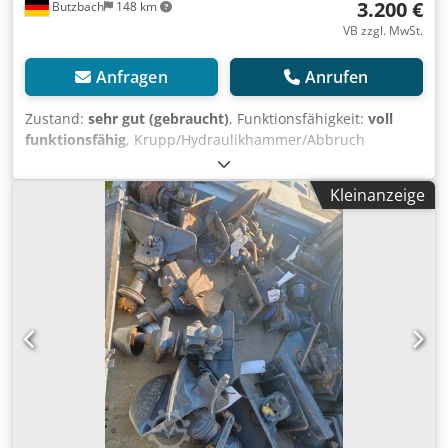
3.200 €
Butzbach
148 km
VB zzgl. MwSt.
Anfragen
Anrufen
Zustand:
sehr gut (gebraucht)
, Funktionsfähigkeit:
voll
funktionsfähig
, Krupp/Hydraulikhammer/Abbruch
Hammer/Meisel • Schnellwechsler: CW30 verachtert • 2
Hydraulikanschlüsse • Ges. Gewicht: 1500 kg • Sofort
Kleinanzeige
Einsatzbereit Chsdpfezi Dnzsx Abrja • Dieses Angebot ist
unverbindlich und freibleibend. - Zwischenverkauf
vorbehalten, - Irrtum und/oder Tippfehler nicht
ausgeschlossen. - Verkauf zu unseren AGB`s.