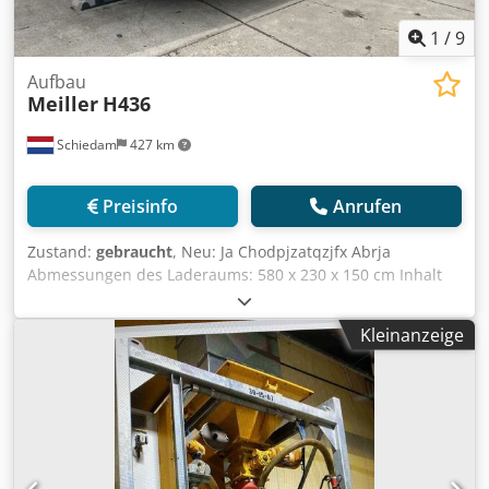
1
/
9
Aufbau
Meiller
H436
Schiedam
427 km
Preisinfo
Anrufen
Zustand:
gebraucht
, Neu: Ja Chodpjzatqzjfx Abrja
Abmessungen des Laderaums: 580 x 230 x 150 cm Inhalt
des Laderaums: 20.000 l
Kleinanzeige