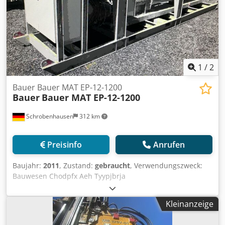
1
/
2
Bauer Bauer MAT EP-12-1200
Bauer
Bauer MAT EP-12-1200
Schrobenhausen
312 km
Preisinfo
Anrufen
Baujahr:
2011
, Zustand:
gebraucht
, Verwendungszweck:
Bauwesen Chodpfx Aeh Tyypjbrja
Mehrwertsteuer/Differenzbesteuerung: Mehrwertsteuer
abzugsfähig Wenden Sie sich an Mohamad Fattah Ahmad,
Kleinanzeige
um weitere Informationen zu erhalten. Bauer MAT EP-12-
1200 Exzenterschneckenpumpe Guter Zustand Sofort