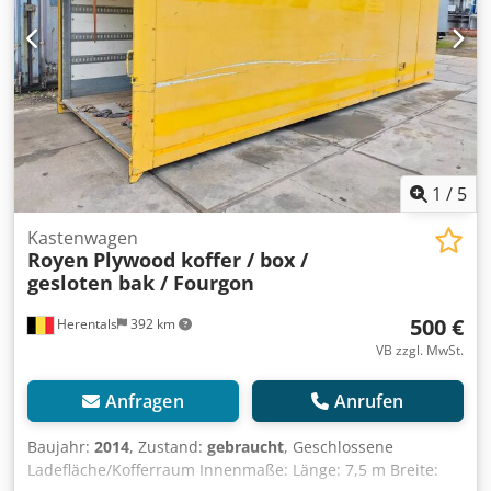
1
/
5
Kastenwagen
Royen
Plywood koffer / box /
gesloten bak / Fourgon
500 €
Herentals
392 km
VB zzgl. MwSt.
Anfragen
Anrufen
Baujahr:
2014
, Zustand:
gebraucht
, Geschlossene
Ladefläche/Kofferraum Innenmaße: Länge: 7,5 m Breite: