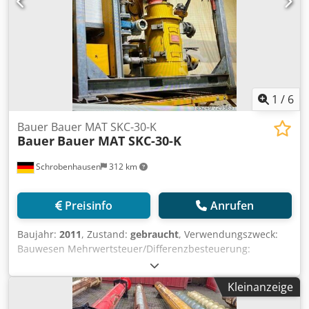
1
/
6
Bauer Bauer MAT SKC-30-K
Bauer
Bauer MAT SKC-30-K
Schrobenhausen
312 km
Preisinfo
Anrufen
Baujahr:
2011
, Zustand:
gebraucht
, Verwendungszweck:
Bauwesen Mehrwertsteuer/Differenzbesteuerung:
Mehrwertsteuer abzugsfähig Wenden Sie sich an
Mohamad Fattah Ahmad, um weitere Informationen zu
Kleinanzeige
erhalten. Cedpfxeh Tyyto Abrjha Bauer MAT SKC-30-K
Durchlaufmischer Guter Zustand Sofort verfügbar