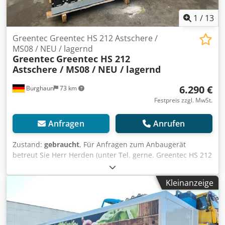
1
/
13
Greentec Greentec HS 212 Astschere /
MS08 / NEU / lagernd
Greentec
Greentec HS 212
Astschere / MS08 / NEU / lagernd
6.290 €
Burghaun
73 km
Festpreis zzgl. MwSt.
Anfragen
Anrufen
Zustand:
gebraucht
, Für Anfragen zum Anbaugerät
betreut Sie Herr Herden (unter Tel. gerne. Greentec HS 212
Astschere / inkl. MS08 Adapterplatte / NEU-Gerät / lagernd
& sofort verfügbar Preis: 6.290,00 € netto / 7.485,10 €
Kleinanzeige
brutto - Arbeitsbreite: 2.100 mm - Schnitt pro Minute: 250
-450 - Max. Aststärke: 60 mm - Ölmenge: 50 l/min - Druck:
190 bar - Arbeitsgeschwindigkeit: 5 km/h - Gewicht: 132 kg
Optional: Mengenteiler mit Überdruckventil - frei