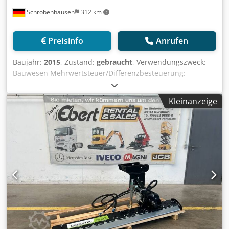
Schrobenhausen
312 km
Preisinfo
Anrufen
Baujahr:
2015
, Zustand:
gebraucht
, Verwendungszweck:
Bauwesen Mehrwertsteuer/Differenzbesteuerung:
Mehrwertsteuer abzugsfähig Chodpfxeh Ty Dps Abrea
Wenden Sie sich an Mohamad Fattah Ahmad, um weitere
Kleinanzeige
Informationen zu erhalten. Durchmesser 368 mm Länge
4m Verbinder 254