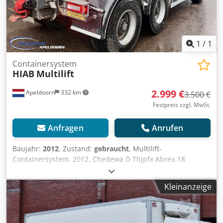
1
/
1
Containersystem
HIAB
Multilift
2.999 €
Apeldoorn
332 km
3.500 €
Festpreis zzgl. MwSt.
Anfragen
Anrufen
Baujahr:
2012
, Zustand:
gebraucht
, Multilift-
Containersystem, 2012, Chedewa D Thjpfx Abrea 18
Tonnen = Weitere Informationen = Baujahr: Jan. 2011 =
Firmeninformationen = Bankdaten: Rabobank-Konto:
Kleinanzeige
39.33.10.655 IBAN: NL73RABO0393310655 Schneller Code:
RABONL2U - Überprüfen Sie immer unsere Bankdaten vor
der Transaktion! - Eine Reservierung von Fahrzeugen ist
ohne Kaution nicht möglich. - Schreib- und Textfehler sind