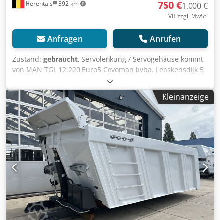
750 €
Herentals
392 km
1.000 €
VB zzgl. MwSt.
Anfragen
Anrufen
Zustand:
gebraucht
, Servolenkung / Servogehäuse kommt
von MAN TGL 12.220 Euro5 Cevoman bvba. Lenskensdijk 5
2200 Herentals Belgien Chodoy R Nt Ijpfx Abrja
Kleinanzeige