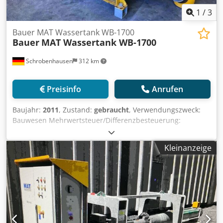
1
/
3
Bauer MAT Wassertank WB-1700
Bauer
MAT Wassertank WB-1700
Schrobenhausen
312 km
Preisinfo
Anrufen
Baujahr:
2011
, Zustand:
gebraucht
, Verwendungszweck:
Bauwesen Mehrwertsteuer/Differenzbesteuerung:
Mehrwertsteuer abzugsfähig Wenden Sie sich an
Mohamad Fattah Ahmad, um weitere Informationen zu
Kleinanzeige
erhalten. Chedpfx Ajh Ty A Sobrsa MAT Wassertank WB-
1700 Guter Zustand Sofort einsatzbereit