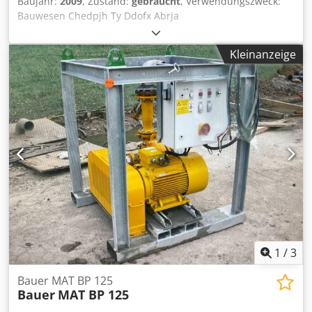
Baujahr:
2009
, Zustand:
gebraucht
, Verwendungszweck:
Bauwesen Chedpjh Ty Ddofx Abrja
Mehrwertsteuer/Differenzbesteuerung: Mehrwertsteuer
abzugsfähig Wenden Sie sich an Mohamad Fattah Ahmad,
Kleinanzeige
um weitere Informationen zu erhalten. BAUER Kellystange
BK 25/343/3/21m
1
/
3
Bauer MAT BP 125
Bauer
MAT BP 125