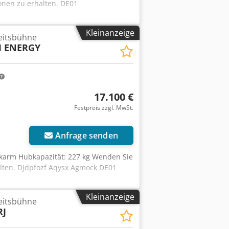
onen zu erhalten. DE01
Kleinanzeige
eitsbühne
BI ENERGY
17.100 €
Festpreis zzgl. MwSt.
Anfrage senden
ckarm Hubkapazität: 227 kg Wenden Sie
alten. Djdpfozf Aqysx Agmock DE01
Kleinanzeige
eitsbühne
RJ