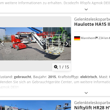
um weitere Informationen zu erhalten. Dcodezfn Rfopfx Agmok DE
Gelenkteleskoparb
Haulotte
HA15 I
Mannheim
234 km
1
/
15
Zustand:
gebraucht
, Baujahr:
2015
, Kraftstofftyp:
elektrisch
, Mast:
Wenden Sie sich an Gebrauchtgeräte Center, um weitere Informati
Agmok DE01
Gelenkteleskoparb
Niftylift
HR28 H