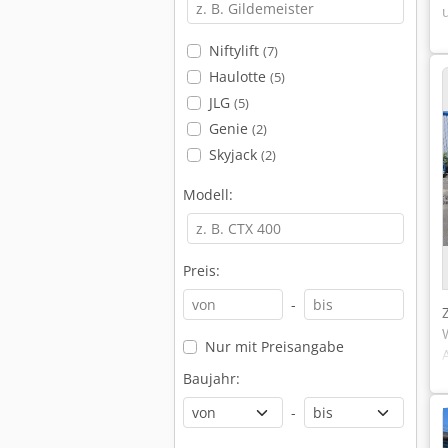
Niftylift
(7)
Haulotte
(5)
JLG
(5)
Genie
(2)
Skyjack
(2)
Modell:
Preis:
-
Nur mit Preisangabe
Baujahr:
-