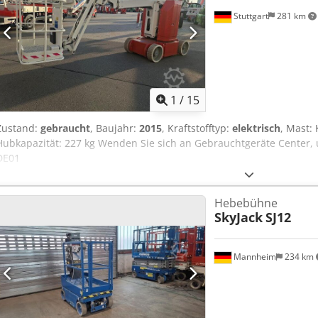
Stuttgart
281 km
1
/
15
Zustand:
gebraucht
, Baujahr:
2015
, Kraftstofftyp:
elektrisch
, Mast:
Hubkapazität: 227 kg Wenden Sie sich an Gebrauchtgeräte Center, 
DE01
Hebebühne
SkyJack
SJ12
Mannheim
234 km