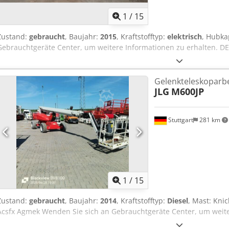
1
/
15
Zustand:
gebraucht
, Baujahr:
2015
, Kraftstofftyp:
elektrisch
, Hubka
Gebrauchtgeräte Center, um weitere Informationen zu erhalten. 
Gelenkteleskoparb
JLG
M600JP
Stuttgart
281 km
1
/
15
Zustand:
gebraucht
, Baujahr:
2014
, Kraftstofftyp:
Diesel
, Mast: Kni
Acsfx Agmek Wenden Sie sich an Gebrauchtgeräte Center, um weite