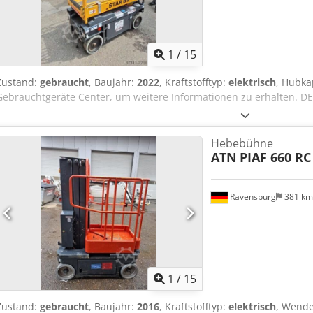
1
/
15
Zustand:
gebraucht
, Baujahr:
2022
, Kraftstofftyp:
elektrisch
, Hubka
Gebrauchtgeräte Center, um weitere Informationen zu erhalten. D
Hebebühne
ATN
PIAF 660 RC
Ravensburg
381 k
1
/
15
Zustand:
gebraucht
, Baujahr:
2016
, Kraftstofftyp:
elektrisch
, Wende