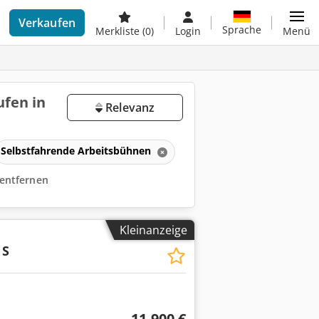
Verkaufen
Sprache
Merkliste
(0)
Login
Menü
fen in
Relevanz
Selbstfahrende Arbeitsbühnen
r entfernen
Kleinanzeige
 S
11.900 €