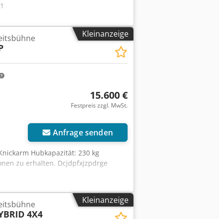
01
Kleinanzeige
eitsbühne
P
15.600 €
Festpreis zzgl. MwSt.
Anfrage senden
 Knickarm Hubkapazität: 230 kg
onen zu erhalten. Dcjdpfxjzpdrge
Kleinanzeige
eitsbühne
YBRID 4X4