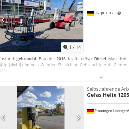
Ulm
310 km
1
/
14
Zustand:
gebraucht
, Baujahr:
2016
, Kraftstofftyp:
Diesel
, Mast: Kni
Djdpfjzkybtjx Agmock Wenden Sie sich an Gebrauchtgeräte Center, 
DE01
Selbstfahrende Ar
Gefas
Helix 120
Emmingen-Liptingen