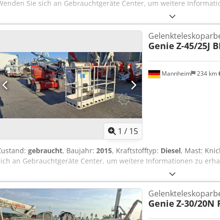
Wenden Sie sich an Gebrauchtgeräte Center, um weitere Informati
Gelenkteleskoparb
Genie
Z-45/25J 
Mannheim
234 km
1
/
15
Zustand:
gebraucht
, Baujahr:
2015
, Kraftstofftyp:
Diesel
, Mast: Kni
sich an Gebrauchtgeräte Center, um weitere Informationen zu erh
Gelenkteleskoparb
Genie
Z-30/20N 