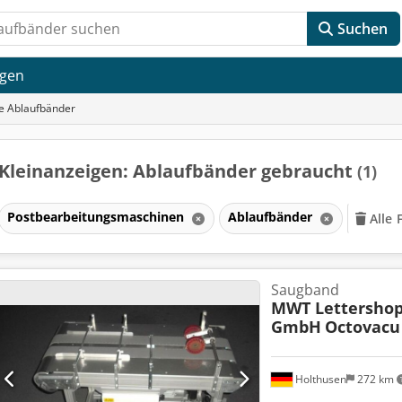
Suchen
agen
e Ablaufbänder
Kleinanzeigen: Ablaufbänder gebraucht
(1)
Postbearbeitungsmaschinen
Ablaufbänder
Alle 
Saugband
MWT Lettersho
GmbH
Octovacu
Holthusen
272 km