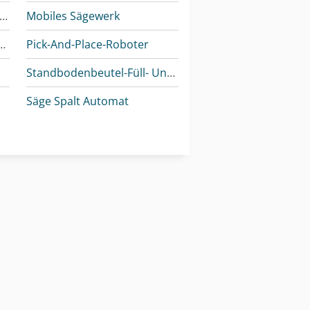
nc-Gravier- Und Fräsmaschine
Mobiles Sägewerk
- Und Abschneidemaschine
Pick-And-Place-Roboter
Standbodenbeutel-Füll- Und Verschließmaschine
Säge Spalt Automat
Werkstatt-Auflösung
Werkzeug-Einstell- Und Messgerät