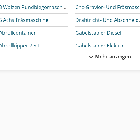
3 Walzen Rundbiegemaschine
C
5 Achs Fräsmaschine
Drahtricht
Abrollcontainer
Gabelstapler Diesel
Abrollkipper 7 5 T
Gabelstapler Elektro
Mehr anzeigen
Abus Kran
Hubwagen Manuell
Anhänger Arbeitsbühne
Krone Bdf
Autokran
Ladekran
Bundeswehr
Linde A