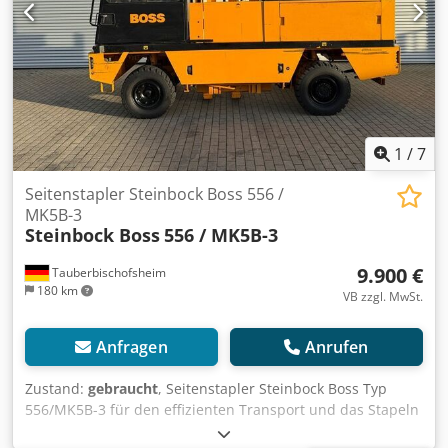
Abmessungen & Gewicht Abmessungen (L x B x H): 4.400 x
2.030 x 2.820 mm Durchfahrtshöhe: 2.850 mm
Leergewicht: 6.800 kg AUSSTATTUNG Freihub
Arbeitsscheinwerfer Vollkabine Dokumentation CE-
Kennzeichnung Csdpozrmrnsfx Af Dorf
1
/
7
Seitenstapler Steinbock Boss 556 /
MK5B-3
Steinbock Boss
556 / MK5B-3
9.900 €
Tauberbischofsheim
180 km
VB zzgl. MwSt.
Anfragen
Anrufen
Zustand:
gebraucht
, Seitenstapler Steinbock Boss Typ
556/MK5B-3 für den effizienten Transport und das Stapeln
von Langgut, Paletten und Holzwerkstoffen in engen Lager-