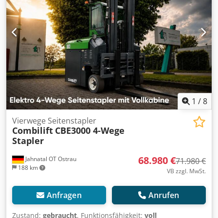
1
/
8
Vierwege Seitenstapler
Combilift
CBE3000 4-Wege
Stapler
68.980 €
Jahnatal OT Ostrau
71.980 €
188 km
VB zzgl. MwSt.
Anfragen
Anrufen
Zustand:
gebraucht
, Funktionsfähigkeit:
voll