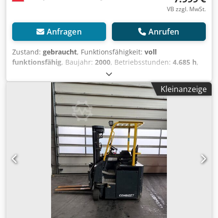
VB zzgl. MwSt.
Anfragen
Anrufen
Zustand:
gebraucht
, Funktionsfähigkeit:
voll
funktionsfähig
, Baujahr:
2000
, Betriebsstunden:
4.685 h
,
Tragkraft:
4.000 kg
, Hubhöhe:
4.000 mm
, Freihub:
150
mm
, Kraftstofftyp:
Diesel
, Masttyp:
Duplex
, Leergewicht:
Kleinanzeige
6.480 kg
, Antriebsart:
Diesel
, Seitenstapler Masttyp:
Duplex Zustand: Einsatzbereit und voll funktionsfähig
Zustand Technisch: normal Bereifung vorne Typ:
Superelastik Crsdpozr Arqofx Af Def Bereifung hinten Typ:
Superelastik Beschreibung: Gerät funktionsfähig aber
ruckelt nach wegen dem Hydrostaten Tragfähigkeit bei
@LSP 900mm = 2960kg Tragfähigkeit bei @LSP 600mm =
4000kg