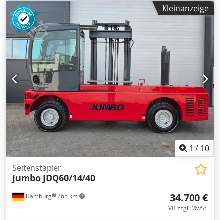
und Produktionsbereichen. Die robuste Bauweise
Kleinanzeige
ermöglicht sicheres Handling auch bei schweren Lasten.
Ideal für Sägewerke, Holzhandel und industrielle
Fertigung. Technische Daten: - Tragkraft: 5.000 kg -
Hubhöhe: 3.300 mm - Lastschwerpunkt: 600 mm - Motor:
Diesel - Gabellänge: 1.200 mm Crjdpfx Aezr U T Tof Djf -
Lenkung: hydraulisch - Betriebsstunden: ca. 2003
1
/
10
Seitenstapler
Jumbo
JDQ60/14/40
34.700 €
Hamburg
265 km
VB zzgl. MwSt.