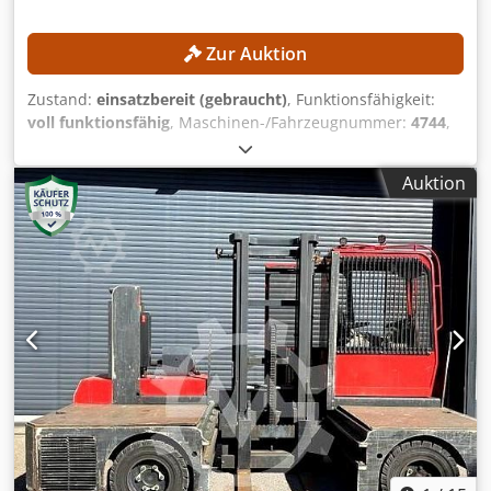
Zur Auktion
Zustand:
einsatzbereit (gebraucht)
, Funktionsfähigkeit:
voll funktionsfähig
, Maschinen-/Fahrzeugnummer:
4744
,
Baujahr:
1998
, Betriebsstunden:
16.291 h
, Tragkraft:
5.000
kg
, Hubhöhe:
4.530 mm
, Kraftstofftyp:
Diesel
, Masttyp:
Auktion
Simplex
, Bauhöhe:
3.100 mm
, Kein Mindestpreis -
garantierter Verkauf zum höchsten Gebot! TECHNISCHE
DETAILS Tragkraft: 5.000 kg Cjdpozrgaxefx Af Djrf Hubhöhe:
4.530 mm MASCHINEN-DETAILS Kraftstofftyp: Diesel
Masttyp: Simplex ISO-Klasse: 3 (2.500–4.999 kg) Bauhöhe:
3.100 mm AUSSTATTUNG Vollkabine Externe Referenz:
SLO036