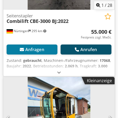
1
/
28
Seitenstapler
Combilift
CBE-3000 BJ:2022
55.000 €
Nürtingen
295 km
Festpreis zzgl. MwSt.
Anfragen
Anrufen
Zustand:
gebraucht
, Maschinen-/Fahrzeugnummer:
17068
,
Baujahr:
2022
, Betriebsstunden:
2.069 h
, Tragkraft:
3.000
kg
, Hubhöhe:
4.900 mm
, Freihub:
1.350 mm
,
Lastschwerpunkt:
600 mm
, Kraftstofftyp:
elektrisch
,
Kleinanzeige
Masttyp:
Triplex
, Bauhöhe:
2.250 mm
, Batteriespannung:
28 V
, Gabellänge:
1.150 mm
, Vorderreifengröße:
16x7x10,5
, Hinterreifengröße:
22x10x16
, Gesamtgewicht:
8.610 kg
, 5140896 Seriennummer: 64882 Csdpfx Aezfd A
Dsf Derf Batterieangaben: 28 V, 6EPzS 930 und 20 V, 6EPzS
930 (Baujahr 2022)