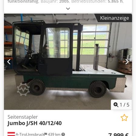
funktionsfähig
, Baujahr:
2005
, Betriebsstunden:
5.865 h
,
Tragkraft:
4.000 kg
, Hubhöhe:
5.000 mm
, Kraftstofftyp:
Diesel
, Masttyp:
Triplex
, Bauhöhe:
2.500 mm
, Antriebsart:
Kleinanzeige
Diesel
, Vierwege Seitenstapler Masttyp: Triplex Zustand:
Einsatzbereit und voll funktionsfähig Zustand Technisch:
gut Codpfx Aezq Ihzsf Dorf Zinkenverstellgerät, Heizung,
Vollkabine,
1
/
5
Seitenstapler
Jumbo
J/SH 40/12/40
7.999 €
A-Tirol,Innsbruck
439 km