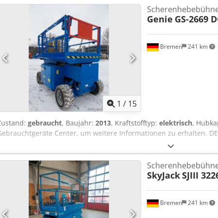
Scherenhebebühn
Genie
GS-2669 D
Bremen
241 km
1
/
15
Zustand:
gebraucht
, Baujahr:
2013
, Kraftstofftyp:
elektrisch
, Hubka
Gebrauchtgeräte Center, um weitere Informationen zu erhalten. DE
Scherenhebebühn
SkyJack
SJIII 322
Bremen
241 km