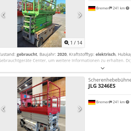
Bremen
241 km
1
/
14
Zustand:
gebraucht
, Baujahr:
2020
, Kraftstofftyp:
elektrisch
, Hubka
Gebrauchtgeräte Center, um weitere Informationen zu erhalten. Dc
Scherenhebebühn
JLG
3246ES
Bremen
241 km