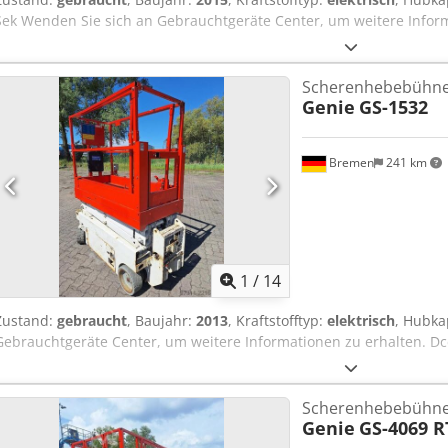
Sek Wenden Sie sich an Gebrauchtgeräte Center, um weitere Infor
Scherenhebebühn
Genie
GS-1532
Bremen
241 km
1
/
14
Zustand:
gebraucht
, Baujahr:
2013
, Kraftstofftyp:
elektrisch
, Hubka
Gebrauchtgeräte Center, um weitere Informationen zu erhalten. D
Scherenhebebühn
Genie
GS-4069 R