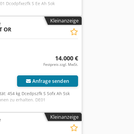
01 Dcodpfxezfk S Ee Ah Sok
Kleinanzeige
e
T OR
14.000 €
Festpreis zzgl. MwSt.
Anfrage senden
tät: 454 kg Dcedpszfk S Sofx Ah Ssk
onen zu erhalten. DE01
Kleinanzeige
e