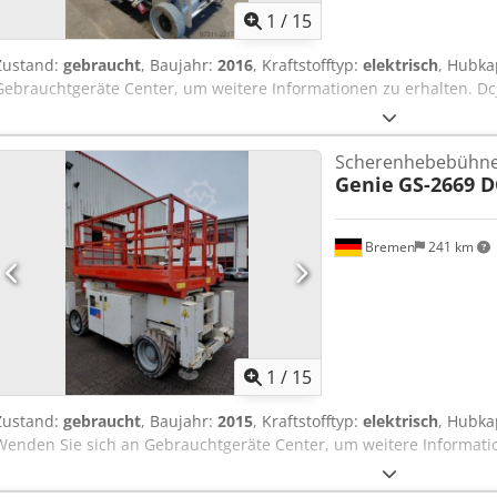
1
/
15
Zustand:
gebraucht
, Baujahr:
2016
, Kraftstofftyp:
elektrisch
, Hubka
Gebrauchtgeräte Center, um weitere Informationen zu erhalten. Dc
Scherenhebebühn
Genie
GS-2669 D
Bremen
241 km
1
/
15
Zustand:
gebraucht
, Baujahr:
2015
, Kraftstofftyp:
elektrisch
, Hubka
Wenden Sie sich an Gebrauchtgeräte Center, um weitere Informati