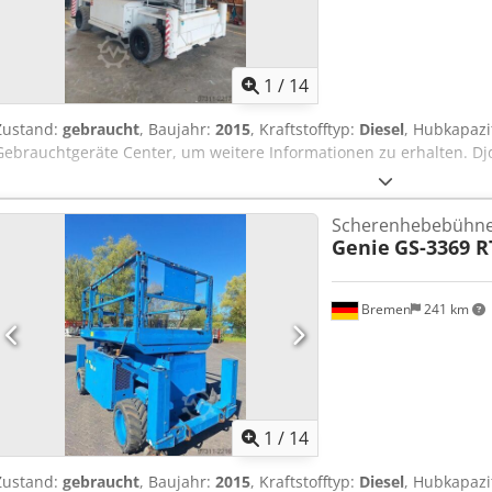
1
/
14
Zustand:
gebraucht
, Baujahr:
2015
, Kraftstofftyp:
Diesel
, Hubkapazi
Gebrauchtgeräte Center, um weitere Informationen zu erhalten. Dj
Scherenhebebühn
Genie
GS-3369 R
Bremen
241 km
1
/
14
Zustand:
gebraucht
, Baujahr:
2015
, Kraftstofftyp:
Diesel
, Hubkapazi