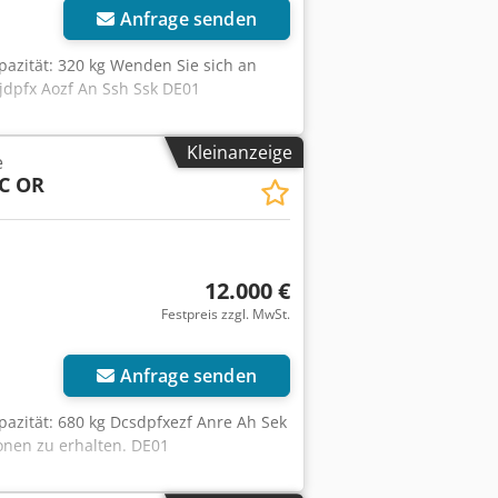
Anfrage senden
pazität: 320 kg Wenden Sie sich an
jdpfx Aozf An Ssh Ssk DE01
Kleinanzeige
e
C OR
12.000 €
Festpreis zzgl. MwSt.
Anfrage senden
pazität: 680 kg Dcsdpfxezf Anre Ah Sek
onen zu erhalten. DE01