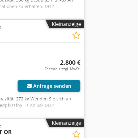
mationen zu erhalten. DE01
Kleinanzeige
e
2.800 €
Festpreis zzgl. MwSt.
Anfrage senden
pazität: 272 kg Wenden Sie sich an
cedpfxszfny Hs Ah Ssk DE01
Kleinanzeige
e
T OR