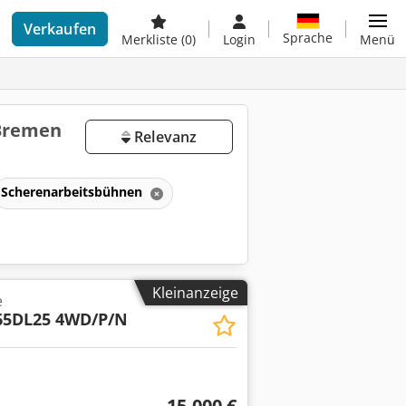
Verkaufen
Sprache
Merkliste
(0)
Login
Menü
 Bremen
Relevanz
Scherenarbeitsbühnen
Kleinanzeige
e
65DL25 4WD/P/N
15.000 €