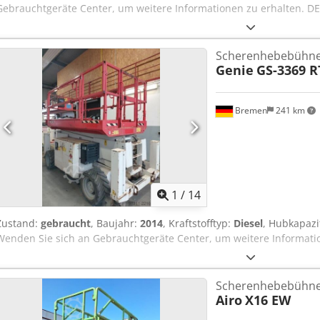
Gebrauchtgeräte Center, um weitere Informationen zu erhalten. DE
Scherenhebebühn
Genie
GS-3369 R
Bremen
241 km
1
/
14
Zustand:
gebraucht
, Baujahr:
2014
, Kraftstofftyp:
Diesel
, Hubkapazi
Wenden Sie sich an Gebrauchtgeräte Center, um weitere Informati
Scherenhebebühn
Airo
X16 EW