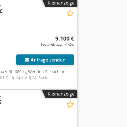
Kleinanzeige
e
C
9.100 €
Festpreis zzgl. MwSt.
Anfrage senden
pazität: 680 kg Wenden Sie sich an
01 Dsdpfxjzfpfdj Ah Sock
Kleinanzeige
e
6