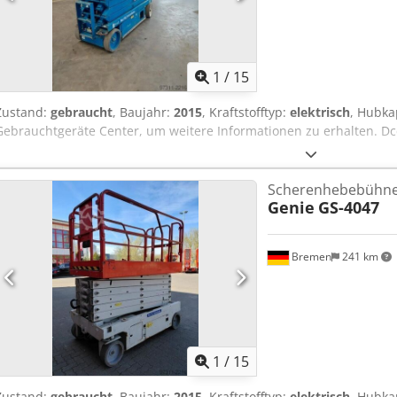
1
/
15
Zustand:
gebraucht
, Baujahr:
2015
, Kraftstofftyp:
elektrisch
, Hubka
Gebrauchtgeräte Center, um weitere Informationen zu erhalten. Dc
Scherenhebebühn
Genie
GS-4047
Bremen
241 km
1
/
15
Zustand:
gebraucht
, Baujahr:
2015
, Kraftstofftyp:
elektrisch
, Hubka