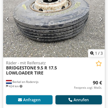
1
/
3
Räder - mit Reifensatz
BRIDGESTONE
9.5 R 17.5
LOWLOADER TIRE
90 €
Berkel en Rodenrijs
424 km
Festpreis zzgl. MwSt.
Anfragen
Anrufen