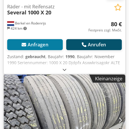
Räder - mit Reifensatz
Several
1000 X 20
80 €
Berkel en Rodenrijs
424 km
Festpreis zzgl. MwSt.
Anfragen
Anrufen
Zustand:
gebraucht
, Baujahr:
1990
, Baujahr: November
1990 Seriennummer: 1000 X 20 Djdpfx Asxwkrisagokr ALTE
ANHÄNGERREIFEN 1000 X 20 TRAKTION.
Kleinanzeige