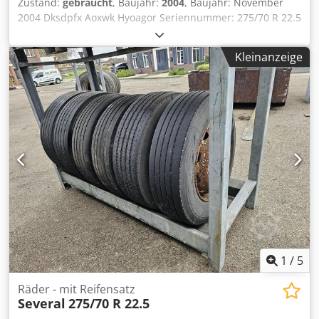
Zustand:
gebraucht
, Baujahr:
2004
, Baujahr: November
2004 Dksdpfx Aoxwk Hyoagor Seriennummer: 275/70 R 22.5
GEBRAUCHTE ANHÄNGERREIFEN FÜR EINZELBEREIFUNG.
Kleinanzeige
1
/
5
Räder - mit Reifensatz
Several
275/70 R 22.5