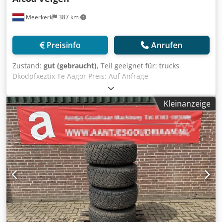
Meerkerk
387 km
Preisinfo
Anrufen
Zustand:
gut (gebraucht)
, Teil geeignet für: trucks
Dkodpfxeztix Te Aagor Preis: Auf Anfrage
Mehrwertsteuer/Differenzbesteuerung: Mehrwertsteuer
abzugsfähig Typennummer: 892523DB
Kleinanzeige