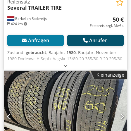
Reifensatz
Several
TRAILER TIRE
50 €
Berkel en Rodenrijs
424 km
Festpreis zzgl. MwSt.
Anfragen
Anrufen
Zustand:
gebraucht
, Baujahr:
1980
, Baujahr: November
1980 Dodexwc H Sepfx Aagskr 13/80-20 385/80 R 20 295/80
R 22.5
Kleinanzeige