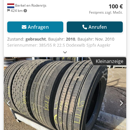
100 €
Berkel en Rodenrijs
424 km
Festpreis zzgl. MwSt.
Anfragen
Anrufen
Zustand:
gebraucht
, Baujahr:
2010
, Baujahr: Nov. 2010
Seriennummer: 385/55 R 22.5 Dodexwlb Sjpfx Aagekr
GEBRAUCHTE ANHÄNGERREIFEN 385/55 R 22.5 AUF FELGE,
4/5 MM PROFILTIEFE
Kleinanzeige