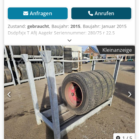
Anfragen
Anrufen
Zustand:
gebraucht
, Baujahr:
2015
, Baujahr: Januar 2015
Dsdpfxjx T Afij Aagekr Seriennummer: 280/75 r 22.5
Schöner Terminal-Traktor, Heavy-Duty-Reifen auf Felge
Kleinanzeige
1
/
5