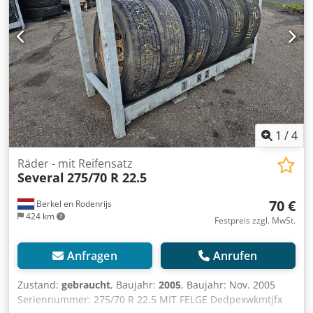
1
/
4
Räder - mit Reifensatz
Several
275/70 R 22.5
70 €
Berkel en Rodenrijs
424 km
Festpreis zzgl. MwSt.
Anfragen
Anrufen
Zustand:
gebraucht
, Baujahr:
2005
, Baujahr: Nov. 2005
Seriennummer: 275/70 R 22.5 MIT FELGE Dedpexwkmtjfx