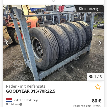
Aagskr GEBRAUCHTE TRAILERREIFEN MIT FELGE 275/70 R
22.5, PROFILTIEFE 3 BIS 6 MM.
Kleinanzeige
1
/
6
Räder - mit Reifensatz
GOODYEAR
315/70R22.5
80 €
Berkel en Rodenrijs
424 km
Festpreis zzgl. MwSt.