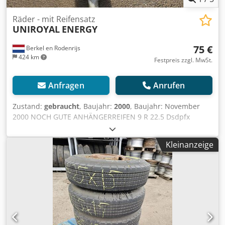
Räder - mit Reifensatz
UNIROYAL
ENERGY
75 €
Berkel en Rodenrijs
424 km
Festpreis zzgl. MwSt.
Anfragen
Anrufen
Zustand:
gebraucht
, Baujahr:
2000
, Baujahr: November
2000 NOCH GUTE ANHÄNGERREIFEN 9 R 22.5 Dsdpfx
Aaexwc Snjgjkr
Kleinanzeige