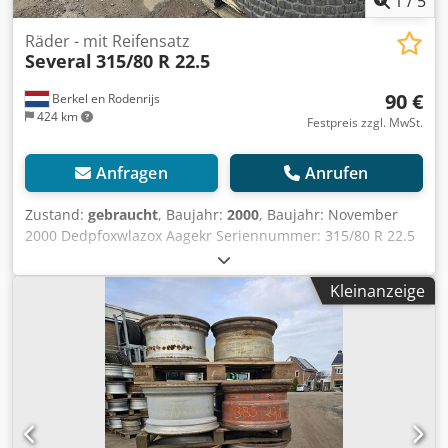
1
/
5
Räder - mit Reifensatz
Several
315/80 R 22.5
90 €
Berkel en Rodenrijs
424 km
Festpreis zzgl. MwSt.
Anfragen
Anrufen
Zustand:
gebraucht
, Baujahr:
2000
, Baujahr: November
2000 Dedpfoxwlazox Aagekr Seriennummer: 315/80 R 22.5
GEBRAUCHTE LKW-REIFEN. AUF 10-LOCH-FELGE.
Kleinanzeige