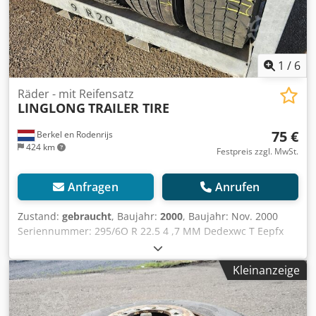
1
/
6
Räder - mit Reifensatz
LINGLONG
TRAILER TIRE
75 €
Berkel en Rodenrijs
424 km
Festpreis zzgl. MwSt.
Anfragen
Anrufen
Zustand:
gebraucht
, Baujahr:
2000
, Baujahr: Nov. 2000
Seriennummer: 295/6O R 22.5 4 ,7 MM Dedexwc T Eepfx
Aagjkr Reifen 295/60 R 22.5 4 mm PLUS Reifen 215/60 R
22.5 8/12 mm PLUS 900 x 20 alte Felge.
Kleinanzeige