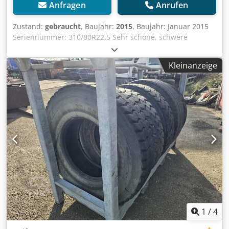
Anfragen
Anrufen
Zustand:
gebraucht
, Baujahr:
2015
, Baujahr: Januar 2015
Seriennummer: 310/80R22.5 Sehr schöne, schwere
Terminal-Traktor-Reifen: 4 Stück mit 28 mm Profil, 1 Stück
mit 20 mm Profil. Dkodpex T Acnofx Aagjr
Kleinanzeige
1
/
4