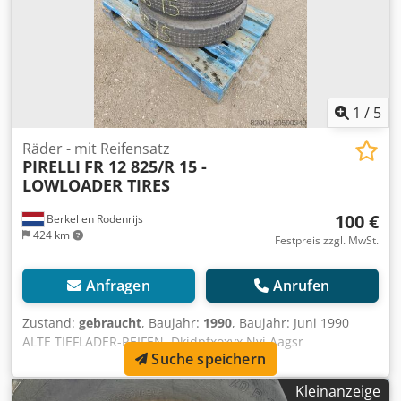
1
/
5
Räder - mit Reifensatz
PIRELLI
FR 12 825/R 15 -
LOWLOADER TIRES
100 €
Berkel en Rodenrijs
424 km
Festpreis zzgl. MwSt.
Anfragen
Anrufen
Zustand:
gebraucht
, Baujahr:
1990
, Baujahr: Juni 1990
ALTE TIEFLADER-REIFEN. Dkjdpfxoxvx Nyj Aagsr
Suche speichern
Kleinanzeige