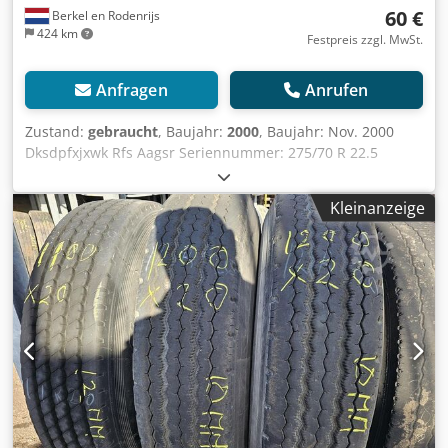
60 €
Berkel en Rodenrijs
424 km
Festpreis zzgl. MwSt.
Anfragen
Anrufen
Zustand:
gebraucht
, Baujahr:
2000
, Baujahr: Nov. 2000
Dksdpfxjxwk Rfs Aagsr Seriennummer: 275/70 R 22.5
GEBRAUCHTER ANHÄNGERREIFEN 275/70 R 22.5 AUF
FELGE, 10 LOCH, 6 MM
Kleinanzeige