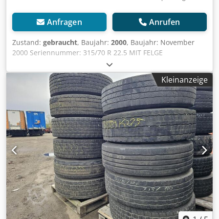
Anfragen
Anrufen
Zustand:
gebraucht
, Baujahr:
2000
, Baujahr: November
2000 Seriennummer: 315/70 R 22.5 MIT FELGE
GEBRAUCHTE TRAILERREIFEN 315/70 R 22.5, 3 BIS 5 MM
MIT FELGE Djdpfx Aaoxwktgegekr
Kleinanzeige