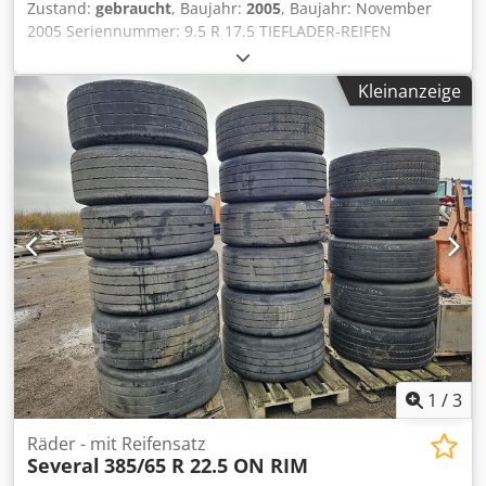
Zustand:
gebraucht
, Baujahr:
2005
, Baujahr: November
2005 Seriennummer: 9.5 R 17.5 TIEFLADER-REIFEN
Tieflader-Reifen. Auf Felge 12 mm. Dodpfx Asxwkz Dsagokr
Kleinanzeige
1
/
3
Räder - mit Reifensatz
Several
385/65 R 22.5 ON RIM