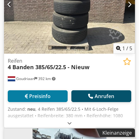
1
/
5
Reifen
4 Banden 385/65/22.5 - Nieuw
Goudriaan
392 km
Preisinfo
Anrufen
Zustand:
neu
, 4 Reifen 385/65/22.5 • Mit 6-Loch-Felge
ausgestattet • Reifenbreite: 380 mm • Reifenhöhe: 1080
mm Dodpfxozgnwuj Aagekr • Tragfähigkeit pro Reifen:
5000 kg Zustand: Neu
Kleinanzeige