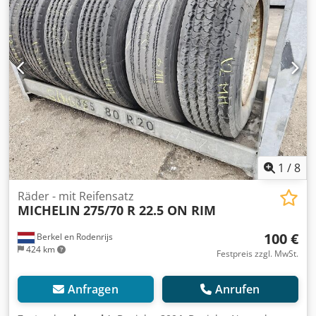
1
/
8
Räder - mit Reifensatz
MICHELIN
275/70 R 22.5 ON RIM
100 €
Berkel en Rodenrijs
424 km
Festpreis zzgl. MwSt.
Anfragen
Anrufen