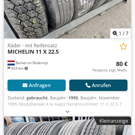
1
/
7
Räder - mit Reifensatz
MICHELIN
11 X 22.5
80 €
Berkel en Rodenrijs
424 km
Festpreis zzgl. MwSt.
Anfragen
Anrufen
Zustand:
gebraucht
, Baujahr:
1995
, Baujahr: November
1995 Dksdpfxexwk A Ie Aagsr Seriennummer: 11 X 22.5 7
GEBRAUCHTE AUFLIEGER-REIFEN 11 X 22.5, 6 MM
PROFILTIEFE
Kleinanzeige