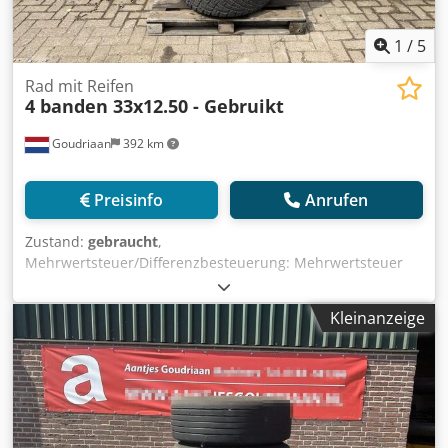
1
/
5
Rad mit Reifen
4 banden 33x12.50 - Gebruikt
Goudriaan
392 km
Preisinfo
Anrufen
Zustand:
gebraucht
,
Mehrwertsteuer/Differenzbesteuerung: Mehrwertsteuer
abzugsfähig Dkedpfx Aaszin Swoger
Kleinanzeige