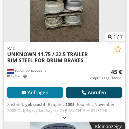
1
/
7
Rad
UNKNOWN
11.75 / 22.5 TRAILER
RIM STEEL FOR DRUM BRAKES
45 €
Berkel en Rodenrijs
424 km
Festpreis zzgl. MwSt.
Anfragen
Anrufen
Zustand:
gebraucht
, Baujahr:
2005
, Baujahr: November
2005 Djdpfxjxvydxo Aagskr GEBRAUCHTE AUFLIEGER-
FELGEN 11.75 / 22.5 FÜR REIFEN 385/65 / 55 R 22.5
Kleinanzeige