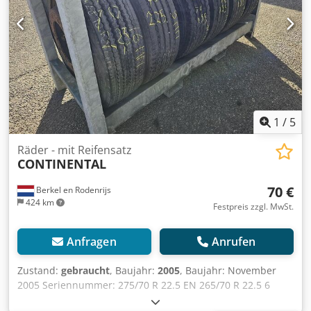
1
/
5
Räder - mit Reifensatz
CONTINENTAL
70 €
Berkel en Rodenrijs
424 km
Festpreis zzgl. MwSt.
Anfragen
Anrufen
Zustand:
gebraucht
, Baujahr:
2005
, Baujahr: November
2005 Seriennummer: 275/70 R 22.5 EN 265/70 R 22.5 6
GESAMT 8 MM Felgen mit 8 und 10 Loch. Dkodpsxwc U