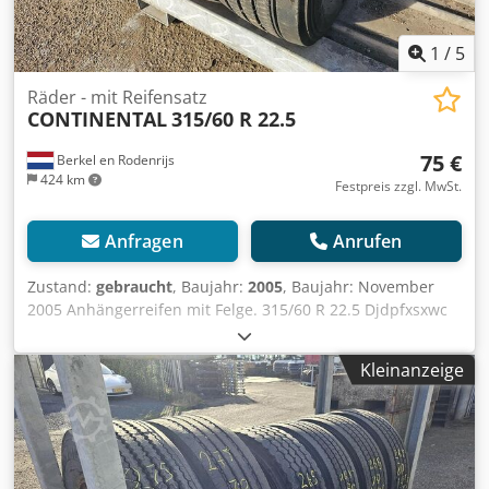
1
/
5
Räder - mit Reifensatz
CONTINENTAL
315/60 R 22.5
75 €
Berkel en Rodenrijs
424 km
Festpreis zzgl. MwSt.
Anfragen
Anrufen
Zustand:
gebraucht
, Baujahr:
2005
, Baujahr: November
2005 Anhängerreifen mit Felge. 315/60 R 22.5 Djdpfxsxwc
N To Aagokr
Kleinanzeige