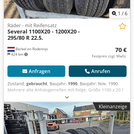
1
/
6
Räder - mit Reifensatz
Several
1100X20 - 1200X20 -
295/80 R 22.5.
70 €
Berkel en Rodenrijs
424 km
Festpreis zzgl. MwSt.
Anfragen
Anrufen
Zustand:
gebraucht
, Baujahr:
1990
, Baujahr: Nov. 1990
Mehrere alte Anhängerreifen mit Felge, Größe 1100 x 20 /
1200 x 20 / 295 80 R 22.5. Dsdpfxoxwkdrs Aagekr
Kleinanzeige