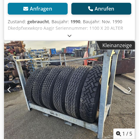
Anfragen
Anrufen
Zustand:
gebraucht
, Baujahr:
1990
, Baujahr: Nov. 1990
Dkedpfxexwkqro Aagjr Seriennummer: 1100 X 20 ALTER
GEBRAUCHTER ANHÄNGER, 10-LOCH-FELGEN.
Kleinanzeige
1
/
5