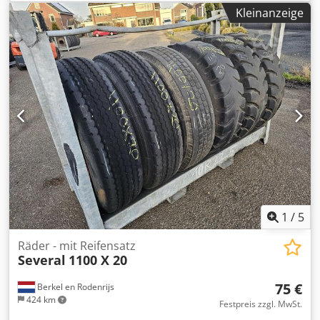
Nofx Aager
Kleinanzeige
1
/
5
Räder - mit Reifensatz
Several
1100 X 20
75 €
Berkel en Rodenrijs
424 km
Festpreis zzgl. MwSt.