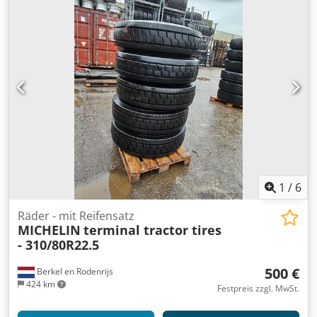
1
/
6
Räder - mit Reifensatz
MICHELIN
terminal tractor tires
- 310/80R22.5
500 €
Berkel en Rodenrijs
424 km
Festpreis zzgl. MwSt.