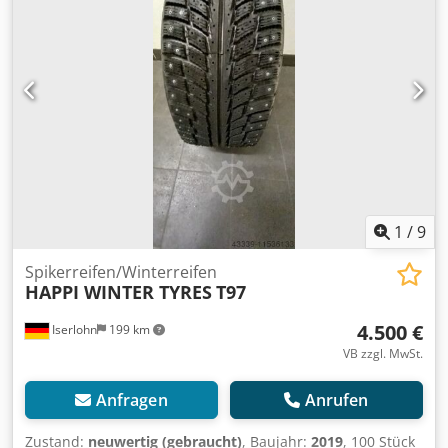
1
/
9
Spikerreifen/Winterreifen
HAPPI WINTER TYRES
T97
4.500 €
Iserlohn
199 km
VB zzgl. MwSt.
Anfragen
Anrufen
Zustand:
neuwertig (gebraucht)
, Baujahr:
2019
, 100 Stück