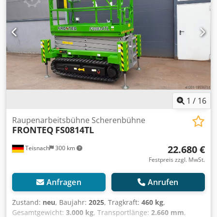
1
/
16
Raupenarbeitsbühne Scherenbühne
FRONTEQ
FS0814TL
22.680 €
Teisnach
300 km
Festpreis zzgl. MwSt.
Anfragen
Anrufen
Zustand:
neu
, Baujahr:
2025
, Tragkraft:
460 kg
,
Gesamtgewicht:
3.000 kg
, Transportlänge:
2.660 mm
,