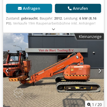
Anfragen
Anrufen
Zustand:
gebraucht
, Baujahr:
2012
, Leistung:
6 kW (8,16
PS)
, Verkaufe 19m Raupenarbeitsbühne inkl. Anhänger!
Raupe ist eine CMC SUP19 19m Arbeitshöhe & bis zu 11m
seitliche Reichweite! Diesel & 230V Neue Batterie Bj. 2012
Kleinanzeige
Inklusive Tima Leichtbauanhänger! Bilder folgen!
Eintausch von Arbeitsbühnen möglich! Djdjzdazujpfx
Anpjck Brutto 40000€ Netto 33334€
1
/
20