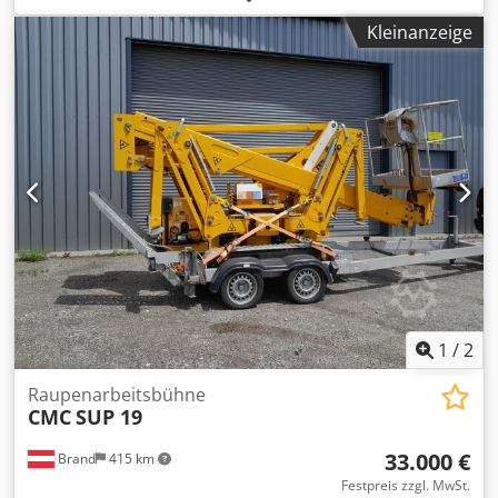
Funktionell Mast: Knickarm Hubkapazität: 230 kg
Kleinanzeige
Arbeitshöhe: 1.500 cm CE-Kennzeichnung: ja Verlauf Zahl
der Eigentümer: 1 Zustand Allgemeiner Zustand:
durchschnittlich Technischer Zustand: durchschnittlich
Optischer Zustand: durchschnittlich Weitere
Informationen Zustand der Bereifung vorne: 60 Zustand
der Bereifung hinten: 60 Emissionsniveau: Stage V / Tier V
Lieferbedingungen: EXW Max. Armausschlag in Grad: 360
Max. Ausschlag der Arbeitsbühne in Grad: 180 Letzte
Inspektion: 2026-08-04 Produktionsland: IT Weitere
Informationen Wenden Sie sich an Martyn Joosse, um
weitere Informationen zu erhalten.
1
/
2
Raupenarbeitsbühne
CMC
SUP 19
33.000 €
Brand
415 km
Festpreis zzgl. MwSt.