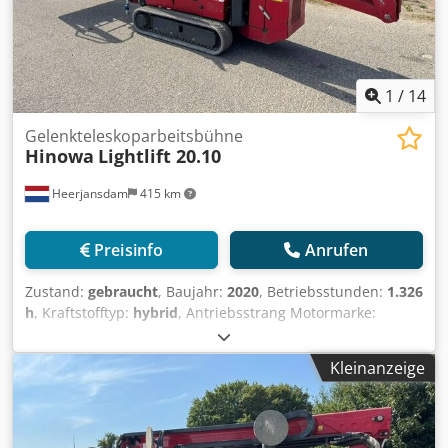
1
/
14
Gelenkteleskoparbeitsbühne
Hinowa
Lightlift 20.10
Heerjansdam
415 km
Preisinfo
Anrufen
Zustand:
gebraucht
, Baujahr:
2020
, Betriebsstunden:
1.326
h
, Kraftstofftyp:
hybrid
, Antriebsstrang Motormarke:
Kubota Gewichte Leergewicht: 2.850 kg Dcedpfxozrrx To
Anpok Funktionell Mast: Knickarm Hubkapazität: 230 kg
Kleinanzeige
Arbeitshöhe: 2.000 cm Weitere Informationen
Emissionsniveau: Stage V / Tier V Lieferbedingungen: EXW
Max. horizontale Reichweite: 1000 m Max. Armausschlag in
Grad: 360 Max. Ausschlag der Arbeitsbühne in Grad: 180