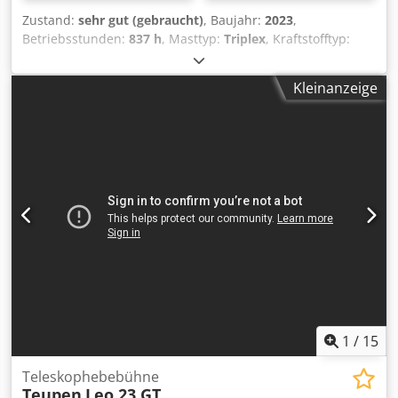
Zustand:
sehr gut (gebraucht)
, Baujahr:
2023
,
Betriebsstunden:
837 h
, Masttyp:
Triplex
, Kraftstofftyp:
elektrisch
, Farbe:
Sonstige
, Leergewicht: 1.532 kg
Abmessungen (L x B x H): 388 x 84 x 198 cm Mast: Knickarm
Kleinanzeige
Hubkapazität: 230 kg Arbeitshöhe: 1.080 cm Maximale
Reichweite: 620 cm CE-Kennzeichnung: ja Technischer
Zustand: sehr gut Optischer Zustand: sehr gut = Weitere
Optionen und Zubehör = - Funkfernbedienung -
Gummiketten - Nicht markierende Reifen Dodpfx Anjzqdr
Nopock - Rotationsfunktion - Stützbeine = Anmerkungen =
Allgemein Produktionsland: Italie Die kleinste und
kompakteste Bluelift-Spinnenarbeitsbühne ihrer Art!
Ausziehbares Fahrwerk, Funkfernsteuerung, Prufbuch in
Deutsch und Niederländisch, UVV gültig bis 06/2027,
abnehmbarer Korb, vollelektrischer Antrieb über Lithium-
Batterie
1
/
15
Teleskophebebühne
Teupen
Leo 23 GT