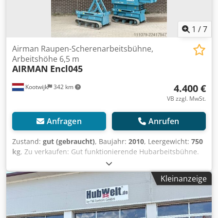
1
/
7
Airman Raupen-Scherenarbeitsbühne,
Arbeitshöhe 6,5 m
AIRMAN
Encl045
4.400 €
Kootwijk
342 km
VB zzgl. MwSt.
Anfragen
Anrufen
Zustand:
gut (gebraucht)
, Baujahr:
2010
, Leergewicht:
750
kg
, Zu verkaufen: Gut funktionierende Hubarbeitsbühne.
Arbeitshöhe: 6,5 m. Dcsdpfxozpfu Ns Anpok Bodenhöhe:
4,5 m. Inzahlungnahme und Transport sind verhandelbar.
Kleinanzeige
Für weitere Informationen rufen Sie an oder senden Sie
eine Nachricht.