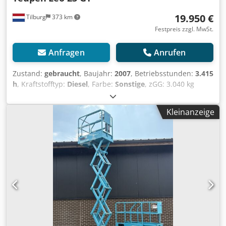
19.950 €
Tilburg
373 km
Festpreis zzgl. MwSt.
Anfragen
Anrufen
Zustand:
gebraucht
, Baujahr:
2007
, Betriebsstunden:
3.415
h
, Kraftstofftyp:
Diesel
, Farbe:
Sonstige
, zGG: 3.040 kg
Abmessungen (L x B x H): 620 x 98 x 197 cm Motormarke:
Kubota Mast: Knickarm Hubkapazität: 200 kg Arbeitshöhe:
Kleinanzeige
2.300 cm CE-Kennzeichnung: ja Technischer Zustand: gut
Teupen Leo 23 GT Spider Lift Baujahr: 2007 Stunden: 3415
h Motor: Kubota Diesel Gewicht: 3040 kg Arbeitshöhe: 23 m
Seitliche Reichweite: 11,2 Meter Dodpfxozpw Dis Anpeck
Tragfähigkeit: 200 kg CE-zertifiziert