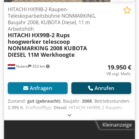
HITACHI HX99B-2 Raupen-
Teleskoparbeitsbühne NONMARKING,
Baujahr 2008, KUBOTA Diesel, 11 m
Arbeitshöh
HITACHI
HX99B-2 Rups
hoogwerker telescoop
NONMARKING 2008 KUBOTA
DIESEL 11M Werkhoogte
19.950 €
Nuland
353 km
VB zzgl. MwSt.
Anfragen
Anrufen
Zustand:
gut (gebraucht)
, Baujahr:
2008
, Betriebsstunden:
2.395 h
, Kraftstofftyp:
Diesel
, HITACHI HX99B-2 Raupen-
Arbeitsbühne, Teleskopausleger, NONMARKING, 2008,
KUBOTA-Diesel, 11 m Arbeitshöhe Ein Video kann per
Kleinanzeige
WhatsApp zugesendet werden. Wir haben einen ständigen
Lagerbestand, siehe Website. Die Preise verstehen sich ab