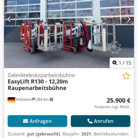
1
/
15
Gelenkteleskoparbeitsbühne
EasyLift
R130 - 12,20m
Raupenarbeitsbühne
25.900 €
Holzheim
284 km
Festpreis zzgl. MwSt.
Anfragen
Anrufen
Zustand:
gut (gebraucht)
, Baujahr:
2021
, Betriebsstunden: