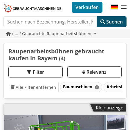
Verkaufen
Suchen
/ ... / Gebrauchte Raupenarbeitsbühnen
Raupenarbeitsbühnen gebraucht
kaufen in Bayern
(4)
Filter
Relevanz
Baumaschinen
Arbeitsbüh
Alle Filter entfernen
Kleinanzeige