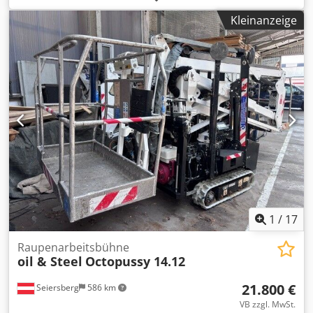
Sonstige
, Leergewicht:
2.600 kg
, nächste Prüfung (TÜV):
Kleinanzeige
02/2027
, Kraftstofftyp:
Diesel
, Raupenhebebühne Model
Spider 18.90 pro 2019 Dedpfx Anszqyb Tepsck
1
/
17
Raupenarbeitsbühne
oil & Steel
Octopussy 14.12
21.800 €
Seiersberg
586 km
VB zzgl. MwSt.