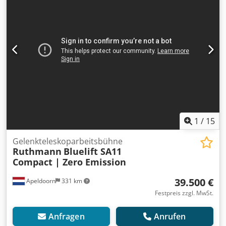
Nuland. Van de Wert Trading B.V. verfügt über einen
wechselnden Lagerbestand an Maschinen, Lastwagen,
Anhängern und Anbaugeräten. Alle unsere Lieferungen
erfolgen zu Handelspreisen im Zustand „wie besehen“
ohne Gewährleistung. (siehe unsere Allgemeinen
Geschäftsbedingungen) Für eine Besichtigung und/oder
eine Probefahrt können Sie gerne einen Termin
vereinbaren. Bitte rufen Sie vorher an, da wir nicht ständig
vor Ort sind. Van de Wert Trading B.V. Dedpfx Aezq D
Rlonpsck Bedrijfsstraat 3 5391 LR Nuland
1
/
15
Gelenkteleskoparbeitsbühne
Ruthmann
Bluelift SA11
Compact | Zero Emission
39.500 €
Apeldoorn
331 km
Festpreis zzgl. MwSt.
Anfragen
Anrufen