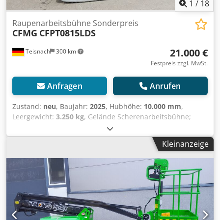
besichtigt und Probe gefahren werden.
1
/
18
Raupenarbeitsbühne Sonderpreis
CFMG
CFPT0815LDS
21.000 €
Teisnach
300 km
Festpreis zzgl. MwSt.
Anfragen
Anrufen
Zustand:
neu
, Baujahr:
2025
, Hubhöhe:
10.000 mm
,
Leergewicht:
3.250 kg
, Gelände Scherenarbeitsbühne;
Arbeitsbühne; Raupenarbeitsbühne; Hubbühne;
Hebebühne mit Abstützung Typ: CFPT0815LDS Dcedpfx
Kleinanzeige
Ansvv Egiopek Traglast: 450 Kg Traglast Plattformauszug:
113 Kg Plattform Abmessungen: 2,27 x 1,11 m Plattform
ausziehbar + 0,90 m Transport Abmessungen 2,77 m x 1,50
m Höhe: 2,46 m Geländer abgeklappt Höhe: 1,87 m
Gewicht ca.: 3253 Kg Arbeitshöhe: 10 m Plattformhöhe: 8 m
Steigfähigkeit bis: 30 % Antrieb über Batterie 8x6V / 240 Ah
integriertes Ladegerät 48V/40 A Abstützung mit
automatischen Niveauausgleich. Helle nicht markierende