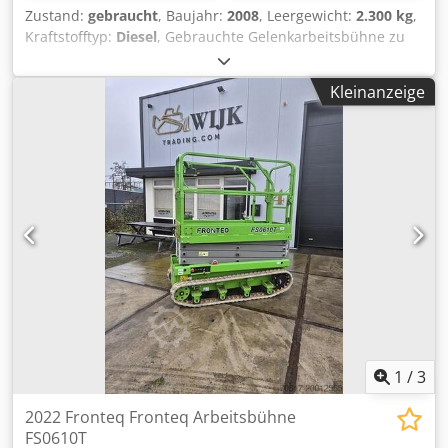
Zustand:
gebraucht
, Baujahr:
2008
, Leergewicht:
2.300 kg
,
Kraftstofftyp:
Diesel
, Gebrauchte Gelenkarbeitsbühne zu
verkaufen: Arbeitshöhe: 8,8 Meter Gewicht: 2300kg
Hubkraft: 150 kg Abmessungen: 4,08 x 1,65 x 1,96 Meter
Kleinanzeige
Kubota 3-Zylinder Diesel Dcedpfx Anjyw Uczepok Preis pro
Stück: € 13.500,- exkl. MwSt 6 Stück auf Lager!!
1
/
3
2022 Fronteq Fronteq Arbeitsbühne
FS0610T