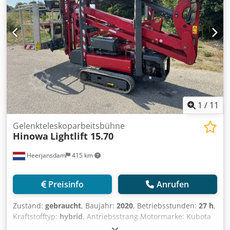
Produktionsland: IT Weitere Informationen Wenden Sie
sich an Martyn Joosse, um weitere Informationen zu
erhalten.
1
/
11
Gelenkteleskoparbeitsbühne
Hinowa
Lightlift 15.70
Heerjansdam
415 km
Preisinfo
Anrufen
Zustand:
gebraucht
, Baujahr:
2020
, Betriebsstunden:
27 h
,
Kraftstofftyp:
hybrid
, Antriebsstrang Motormarke: Kubota
Gewichte Dcodpjzrrx Hsfx Anpok Leergewicht: 1.900 kg