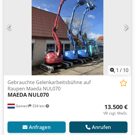
1
/
10
Gebrauchte Gelenkarbeitsbühne auf
Raupen Maeda NUL070
MAEDA
NUL070
13.500 €
Gemert
334 km
VB zzgl. MwSt.
Anfragen
Anrufen