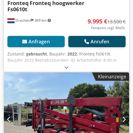
Fronteq
Fronteq hoogwerker
Fs0610t
9.995 €
Drachten
369 km
13.500 €
Festpreis zzgl. MwSt.
Anfragen
Anrufen
Zustand:
gebraucht
, Baujahr:
2022
, Fronteq fs0610t
Baujahr 2022 Betriebsstunden: 42 Arbeitshöhe: 8,00 m
Plattformkapazität: 200 kg Gewicht (ca.): 1.620 kg Antrieb:
Elektro / Raupen Dcsdpfx Asxc Duzonpok Bodenhöhe: 6,00
Kleinanzeige
m Länge: 2,08 m x Breite: 0,96 m x Höhe: 2,14 m, Höhe
(eingeklappte Geländer): 1,67 m, Plattformbreite: 0,78 m
Plattformlänge: 1,80 m, Batteriekapazität: 2 x 12 V 85 Ah