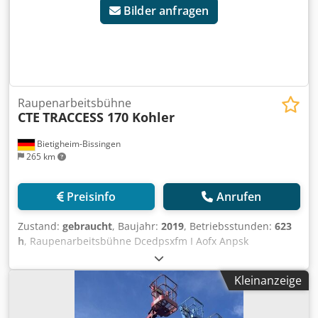
Bilder anfragen
Abstützung - Korbgröße 1,25 x 0,80m - 230 V Anschluß im
Korb Technisch voll funktionsfähig optisch wie vorhanden
UVV - Prüfung bei Übergabe Dodpoxhd Huefx Anpock Ab
Lager Langenhagen. Alle Angaben zur Maschine sind ohne
Gewähr. Schreibfehler-/ Irrtümer.-/ und Zwischenverkauf
vorbehalten.
Raupenarbeitsbühne
CTE
TRACCESS 170 Kohler
Bietigheim-Bissingen
265 km
Preisinfo
Anrufen
Zustand:
gebraucht
, Baujahr:
2019
, Betriebsstunden:
623
h
, Raupenarbeitsbühne Dcedpsxfm I Aofx Anpsk
Kleinanzeige