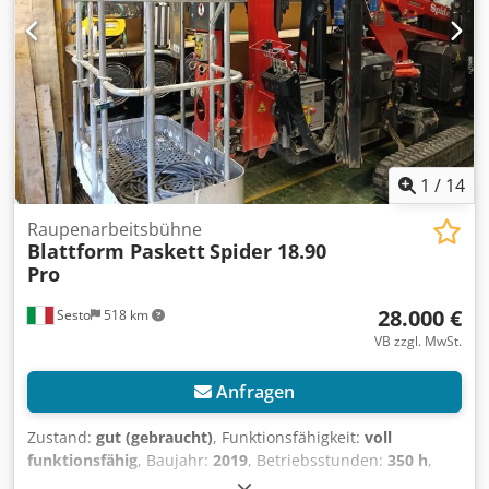
Lightlift 26.14 IIIS * 2018 * Diesel und 230 Volt * 1777
Betriebsstunden * 26 Meter Arbeitshöhe * 14 Meter
horizontale Reichweite * Verstellbare Ketten *
Fernbedienung * Verstellbare Abstützungen *
Abstützmaschine Dcedpfxswgc Scs Anpjk * ​​4365 kg
Eigengewicht
1
/
14
Raupenarbeitsbühne
Blattform Paskett
Spider 18.90
Pro
28.000 €
Sesto
518 km
VB zzgl. MwSt.
Anfragen
Zustand:
gut (gebraucht)
, Funktionsfähigkeit:
voll
funktionsfähig
, Baujahr:
2019
, Betriebsstunden:
350 h
,
Leistung:
9,56 kW (13,00 PS)
, Tragkraft:
220 kg
, Masttyp: