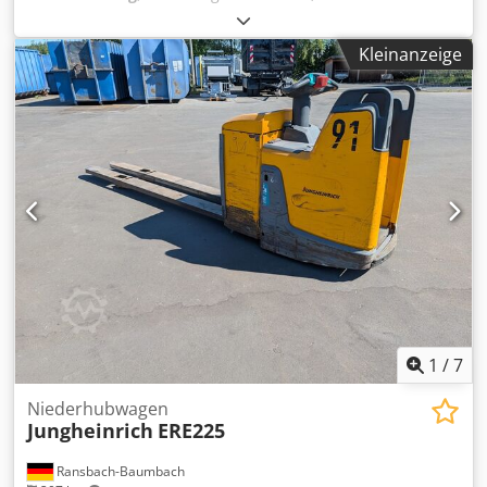
Hubwagen von Jungheinrich Typ EJE 225 Hubhöhe 20cm
Gabellänge 2,4m Traglast 2,5 t Ladegerät ist NICHT mit
Kleinanzeige
dabei! Djdpfx Aezr Igteg Heck gebrauchter Zustand sofort
einsatzbereit Verlademöglichkeit vorhanden Insgesamt 7
Stück vorhanden! Transport kann gegen Kostenübernahme
übernommen werden. Preis Netto zzgl. MwSt.
1
/
7
Niederhubwagen
Jungheinrich
ERE225
Ransbach-Baumbach