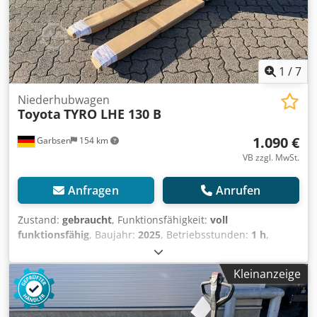
1
/
7
Niederhubwagen
Toyota
TYRO LHE 130 B
1.090 €
Garbsen
154 km
VB zzgl. MwSt.
Anfragen
Anrufen
Zustand:
gebraucht
, Funktionsfähigkeit:
voll
funktionsfähig
, Baujahr:
2025
, Betriebsstunden:
1 h
,
Tragkraft:
1.300 kg
, Hubhöhe:
195 mm
, Kraftstofftyp:
elektrisch
, Gabellänge:
1.150 mm
, Leergewicht:
145 kg
,
Kleinanzeige
Gesamtlänge:
380 mm
, Antriebsart:
Elektro
, Baubreite:
540 mm
, Niederhubwagen Lastschwerpunkt: 600 Masttyp:
Keiner Zustand Technisch: Neu Bereifung vorne Typ: