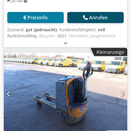
207 km
Preisinfo
Anrufen
Zustand:
gut (gebraucht)
, Funktionsfähigkeit:
voll
funktionsfähig
, Baujahr:
2021
, Hersteller: Jungheinrich
Typ: ERE 225 Baujahr 2021 Bauart:
Niederhubkommissionierer Antriebsart: Elektro Tragkraft:
Kleinanzeige
2500 kg Baujahr: 2021 Stunden: 7443 Zustand: gebraucht
Gabellänge: 2400 mm Dcsdszr Ifvopfx Ag Hok OHNE
LADEGERÄT! Preis Netto zzgl. MwSt.