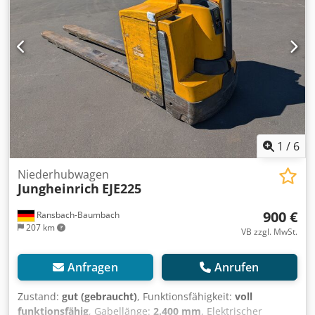
1
/
6
Niederhubwagen
Jungheinrich
EJE225
900 €
Ransbach-Baumbach
207 km
VB zzgl. MwSt.
Anfragen
Anrufen
Zustand:
gut (gebraucht)
, Funktionsfähigkeit:
voll
funktionsfähig
, Gabellänge:
2.400 mm
, Elektrischer