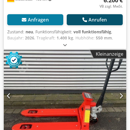
6.200 €
VB zzgl. MwSt.
Anfragen
Anrufen
Zustand:
neu
, Funktionsfähigkeit:
voll funktionsfähig
,
Baujahr:
2026
, Tragkraft:
1.400 kg
, Hubhöhe:
550 mm
,
Kraftstofftyp:
elektrisch
, Gabellänge:
1.150 mm
,
Antriebsart:
Elektro
, Niederhubwagen Lastschwerpunkt:
Kleinanzeige
600 Zustand: Neugerät Zustand Technisch: Neu Bereifung
vorne Typ: Vollgummi Bereifung vorne Zustand: Neu
Bereifung hinten Typ: Vollgummi Bereifung hinten
Zustand: Neu Batterie Typ: Lithium-Ionen Dcsdpfjzr Ab Eox
Ag Hsk Batterie Baujahr: 2026 Beschreibung: Das Fahrzeug
wird UVV - geprüft. Vor Auslieferung bekommt die
Maschine einen Service und wird gereinigt. Auf Wunsch
wird die Maschine gegen Mehrpreis lackiert.