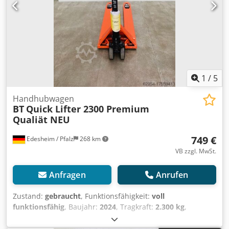
1
/
5
Handhubwagen
BT
Quick Lifter 2300 Premium
Qualiät NEU
749 €
Edesheim / Pfalz
268 km
VB zzgl. MwSt.
Anfragen
Anrufen
Zustand:
gebraucht
, Funktionsfähigkeit:
voll
funktionsfähig
, Baujahr:
2024
, Tragkraft:
2.300 kg
,
Hubhöhe:
220 mm
, Gabellänge:
1.150 mm
, Antriebsart:
Handbetrieb
, Handhubwagen Dcodpfx Agou D N Nzj Hsk