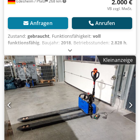
2.000 €
Edesheim / Pfalz
268 km
VB zzgl. MwSt.
Anfragen
Anrufen
Zustand:
gebraucht
, Funktionsfähigkeit:
voll
funktionsfähig
, Baujahr:
2018
, Betriebsstunden:
2.828 h
,
Tragkraft:
1.600 kg
, Hubhöhe:
205 mm
, Kraftstofftyp:
elektrisch
, Gabellänge:
1.150 mm
, Antriebsart:
Elektro
,
Kleinanzeige
Niederhubwagen Lastschwerpunkt: 500 Zustand:
Aufbereitet ohne Garantie Zustand Technisch: gut Batterie
Volt: 24V Batterie Ah: 180Ah Batterie Hersteller: Hawker
Batterie Typ: PzS Batterie Baujahr: 2021 Batterie Zustand:
60 - 80% Beschreibung: Übergabe mit neuer FEM 4.004
Prüfung inkl. Prüfbuch Bei weiteren Fragen rufen Sie uns
gerne an. Wir haben neben diesem Modell noch ca. 150
andere Flurförderfahrzeuge an Lager. Schauen Sie sich
gerne weiter auf unserer Homepage fleischmann-
foerdertechnik um. Leasing & Finanzierung sowie eine
Lieferung zu günstigen Konditionen fragen wir gerne für
Sie an. Eine Inzahlungnahme von Linde Geräten ist