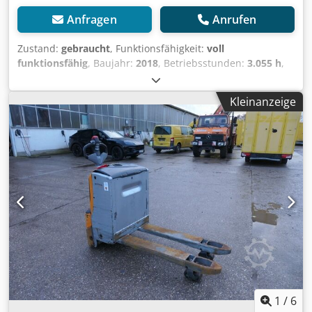
Anfragen
Anrufen
Zustand:
gebraucht
, Funktionsfähigkeit:
voll
funktionsfähig
, Baujahr:
2018
, Betriebsstunden:
3.055 h
,
Tragkraft:
2.000 kg
, Kraftstofftyp:
elektrisch
, Gabellänge:
1.150 mm
, Antriebsart:
Elektro
, Niederhubwagen
Kleinanzeige
Lastschwerpunkt: 600 Zustand: Einsatzbereit und voll
funktionsfähig Zustand Technisch: gut Batterie Volt: 24V
Batterie Ah: 500Ah Batterie Hersteller: Allgäu Batterie
Dcodpfxsza I A Ee Ag Hjk Batterie Typ: PzS Batterie Baujahr:
2024 Batterie Zustand: 60 - 80% Beschreibung: Übergabe
mit neuer FEM 4.004 Prüfung inkl. Prüfbuch Bei weiteren
Fragen rufen Sie uns gerne an. Wir haben neben diesem
Modell noch ca. 150 andere Flurförderfahrzeuge an Lager.
Schauen Sie sich gerne weiter auf unserer Homepage
fleischmann-foerdertechnik um. Leasing & Finanzierung
sowie eine Lieferung zu günstigen Konditionen fragen wir
gerne für Sie an. Eine Inzahlungnahme von Linde Geräten
ist ebenfalls möglich – auch ohne dass Sie ein Gerät bei
uns erwerben. Ausgewiesene Betriebsstunden wurden
1
/
6
zum Stand des Einstelldatums abgelesen Zwischenverkauf,