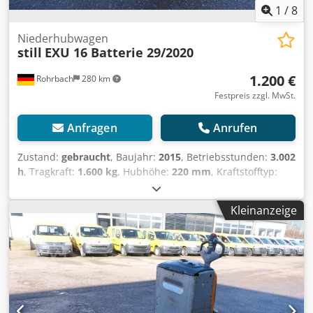
1
/
8
Niederhubwagen
still
EXU 16 Batterie 29/2020
1.200 €
Rohrbach
280 km
Festpreis zzgl. MwSt.
Anfragen
Anrufen
Zustand:
gebraucht
, Baujahr:
2015
, Betriebsstunden:
3.002
h
, Tragkraft:
1.600 kg
, Hubhöhe:
220 mm
, Kraftstofftyp:
elektrisch
, Bauhöhe:
1.250 mm
, Getriebetyp:
Automatisch
, Gesamtgewicht:
430 kg
, Leergewicht:
289
Kleinanzeige
kg
, Gesamtlänge:
1.660 mm
, Farbe:
Silber
, Kilometerstand:
3.002 km
, Erstzulassung:
08/2015
, Federung:
Sonstige
,
Anzahl der Sitzplätze:
1
, Fahrerkabine:
Sonstige
, Radstand:
1.304 mm
, Emissionsklasse:
keine
, Kraftstoff:
Strom
, Der
Still EXU 16 präsentiert sich als zuverlässige und
wirtschaftliche Lösung für den innerbetrieblichen
Materialfluss &#8211, entwickelt für Unternehmen, die