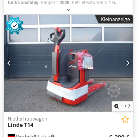
funktionsfähig
, Baujahr:
2025
, Betriebsstunden:
1 h
,
Tragkraft:
1.300 kg
, Hubhöhe:
195 mm
, Kraftstofftyp:
elektrisch
, Gabellänge:
1.150 mm
, Leergewicht:
145 kg
,
Kleinanzeige
Gesamtlänge:
380 mm
, Antriebsart:
Elektro
, Baubreite:
540 mm
, Niederhubwagen Lastschwerpunkt: 600 Masttyp:
Keiner Zustand Technisch: Neu Bereifung vorne Typ:
Polyurethan Bereifung vorne Zustand: 100% Bereifung
hinten Typ: Polyurethan Bereifung hinten Zustand: 100%
Dedszr Ah Ejpfx Ag Hsck Batterie Volt: 24V Batterie Ah:
20Ah Beschreibung: Neugerät Impulssteuerung,
1
/
7
Niederhubwagen
Linde
T14
Meschede
158 km