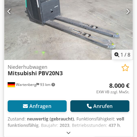
Ladegerät Externe Referenz: SL1145SP
1
/
8
Niederhubwagen
Mitsubishi
PBV20N3
8.000 €
Wartenberg
93 km
EXW VB zzgl. MwSt.
Anfragen
Anrufen
Zustand:
neuwertig (gebraucht)
, Funktionsfähigkeit:
voll
funktionsfähig
, Baujahr:
2023
, Betriebsstunden:
437 h
,
Tragkraft:
2.000 kg
, Mitsubishi PBV20N3 Elektro-