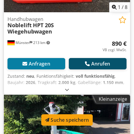
1
/
8
Handhubwagen
Noblelift
HPT 20S
Wiegehubwagen
890 €
Münster
213 km
VB zzgl. MwSt.
Anfragen
Anrufen
Zustand:
neu
, Funktionsfähigkeit:
voll funktionsfähig
,
Baujahr:
2026
, Tragkraft:
2.000 kg
, Gabellänge:
1.150 mm
,
Leergewicht:
94 kg
, Antriebsart:
Handbetrieb
,
Handhubwagen Dedpfx Aou D Tb Ueg Hsck Gabelbreite:
Kleinanzeige
182 mm Gabeldicke: 50 mm Zustand: Neugerät Zustand
Technisch: Neu Bereifung vorne Typ: Polyurethan
Bereifung hinten Typ: Polyurethan Beschreibung: -
Suche speichern
Bedienung manuell - Tragfähigkeit: 2000 kg -
Lastschwerpunktsabstand:600mm - Lastabstand, Mitte
Antriebsachse bis Gabelzinken 50/182/1150 mm -