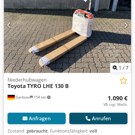
Polyurethan Bereifung vorne Zustand: 100% Dcodozr Ah
Sjpfx Ag Hjk Bereifung hinten Typ: Polyurethan Bereifung
hinten Zustand: 100% Batterie Volt: 24V Batterie Ah: 20Ah
Beschreibung: Neugerät Impulssteuerung,
1
/
7
Niederhubwagen
Toyota
TYRO LHE 130 B
1.090 €
Garbsen
154 km
VB zzgl. MwSt.
Anfragen
Anrufen
Zustand:
gebraucht
, Funktionsfähigkeit:
voll