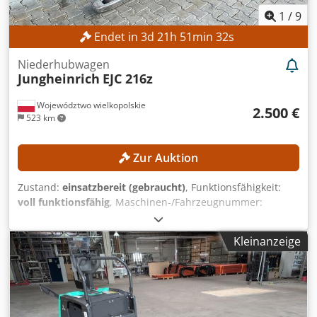
Lenkräder, Quick Lift (Schnellhubfunktion), Profi
1
/
9
Ausführung für große Beanspruchung, abschmierbar,
Endet in
3
d
21
h
51
min
30
s
stabile Bauweise
Niederhubwagen
Jungheinrich
EJC 216z
Województwo wielkopolskie
2.500 €
523 km
Zur Auktion
Zustand:
einsatzbereit (gebraucht)
, Funktionsfähigkeit:
voll funktionsfähig
, Maschinen-/Fahrzeugnummer:
90621285
, Baujahr:
2021
, Betriebsstunden:
560 h
,
Hubhöhe:
2.800 mm
, Bauhöhe:
1.950 mm
, Kein
Kleinanzeige
Mindestpreis - garantierter Verkauf zum höchsten Gebot!
TECHNISCHE DETAILS Hubhöhe: 2.800 mm Bauhöhe: 1.950
mm MASCHINEN-DETAILS Mastart: Standardmast
Dcjdszrlw Aopfx Ag Hek Batterietyp: Lithium-Ionen-Batterie
Betriebsstunden: 560 h AUSSTATTUNG Initialhub