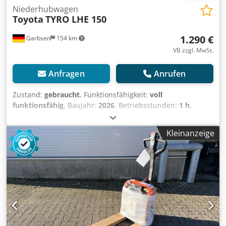
Niederhubwagen
Toyota
TYRO LHE 150
1.290 €
Garbsen
154 km
VB zzgl. MwSt.
Anfragen
Anrufen
Zustand:
gebraucht
, Funktionsfähigkeit:
voll
funktionsfähig
, Baujahr:
2026
, Betriebsstunden:
1 h
,
Tragkraft:
1.500 kg
, Hubhöhe:
195 mm
, Kraftstofftyp:
elektrisch
, Gabellänge:
1.150 mm
, Leergewicht:
145 kg
,
Kleinanzeige
Gesamtlänge:
380 mm
, Antriebsart:
Elektro
, Baubreite:
540 mm
, Niederhubwagen Lastschwerpunkt: 600 Masttyp:
Keiner Dcedpfx Agszr Aics Hok Zustand Technisch: Neu
Bereifung vorne Typ: Polyurethan Bereifung vorne
Zustand: 100% Bereifung hinten Typ: Polyurethan
Bereifung hinten Zustand: 100% Batterie Volt: 24V Batterie
Ah: 40Ah Beschreibung: Neugerät Impulssteuerung,