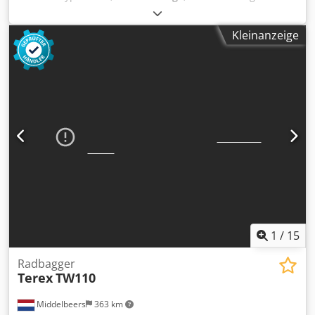
01/2003
, Baujahr:
2003
, Betriebsstunden:
11.562 h
,
Modelljahr: 2003 Antrieb: Rad Zylinderzahl: 6 Leergewicht:
Kleinanzeige
18.050 kg Technischer Zustand: gut Optischer Zustand:
durchschnittlich Preis: Auf Anfrage Seriennummer:
ZEF169WTN3W000119 Wenden Sie sich an Ernst van Hek,
um weitere Informationen zu erhalten. Crsdpfxsygiare Ab
Sof
1
/
15
Radbagger
Terex
TW110
Middelbeers
363 km