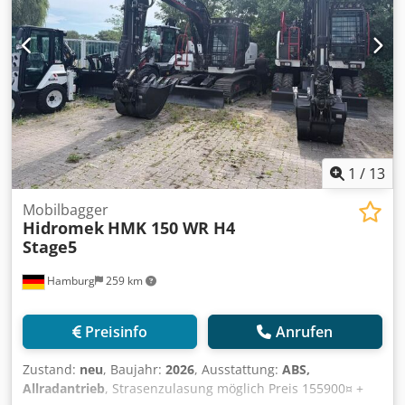
Zwischenhandel vorbehalten.
1
/
13
Mobilbagger
Hidromek
HMK 150 WR H4
Stage5
Hamburg
259 km
Preisinfo
Anrufen
Zustand:
neu
, Baujahr:
2026
, Ausstattung:
ABS,
Allradantrieb
, Strasenzulasung möglich Preis 155900¤ +