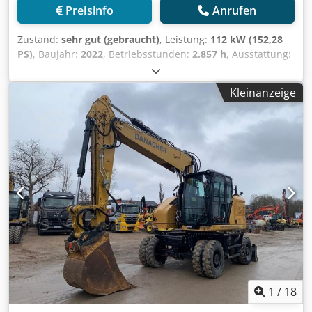
Preisinfo
Anrufen
Zustand:
sehr gut (gebraucht)
, Leistung:
112 kW (152,28
PS)
, Baujahr:
2022
, Betriebsstunden:
2.857 h
, Ausstattung:
Klimaanlage
, CATERPILLAR M319-07B Baujahr 2022
Betriebsstunden 2.857 std. Geschlossene Kabine
Kleinanzeige
Csdpfxoyin Dbo Ab Ssrf Klimaanlage Radio Rück- und
Seitenkamera Verstellausleger Stiel: 2,50m. Vollverrohrung
(Hammer-, Greifer-, Schere-) Schnellwechsler OQ70/55 1 x
Löffel Zentralschmieranlage Reifengröße: 10.00-20 ca. 30%
erhalten Schildabstützung Motor mit 129kW CE
Betriebsgewicht: 19 to
1
/
18