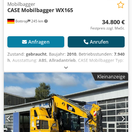
Mobilbagger
CASE
Mobilbagger WX165
34.800 €
Bottrop
245 km
Festpreis zzgl. MwSt.
Anfragen
Anrufen
Zustand:
gebraucht
, Baujahr:
2010
, Betriebsstunden:
7.940
h
, Ausstattung:
ABS, Allradantrieb
, CASE Mobilbagger Typ:
WX165 (Hydraulic Exavator) Typ approval number: N211
Motorhersteller : Case Motorleistung: 105 kW
Kleinanzeige
Betriebsstunden : 7940 h Zul. Gesamtgewicht : 18000 kg
Transportlänge :8,19 m Transportbreite:1,91 m
Transporthöhe: 2,89 m Farbe : Gelb - Joystick-Steuerung -
Planierschild - Kamera Crodpfxezripcj Ab Ssf Gerne
unterstützen wir Sie auch im Bereich Finanzierung/Leasing
mit unserem Partnern. Alle Angaben ohne Gewähr. Irrtum
und Zwischenhandel vorbehalten.