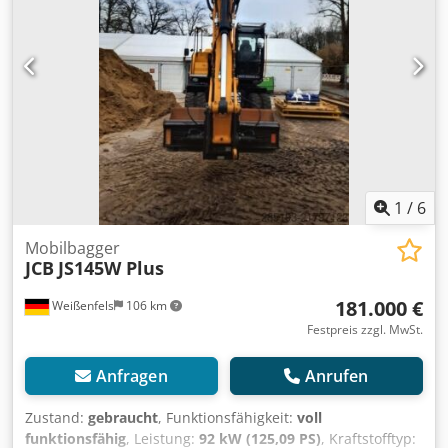
1
/
6
Mobilbagger
JCB
JS145W Plus
181.000 €
Weißenfels
106 km
Festpreis zzgl. MwSt.
Anfragen
Anrufen
Zustand:
gebraucht
, Funktionsfähigkeit:
voll
funktionsfähig
, Leistung:
92 kW (125,09 PS)
, Kraftstofftyp: