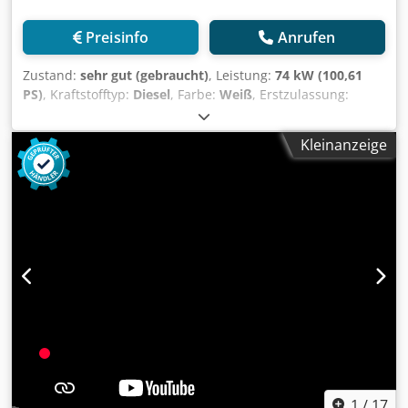
Preisinfo
Anrufen
Zustand:
sehr gut (gebraucht)
, Leistung:
74 kW (100,61
PS)
, Kraftstofftyp:
Diesel
, Farbe:
Weiß
, Erstzulassung:
10/2008
, Baujahr:
2008
, Betriebsstunden:
8.275 h
,
Allgemeine Informationen Modelljahr: 2008
Kleinanzeige
Seriennummer: TW01100392 Technische Informationen
Zylinderzahl: 4 Antrieb: Rad Leergewicht: 10.500 kg
Funktionell CE-Kennzeichnung: ja Zustand Technischer
Zustand: sehr gut Optischer Zustand: sehr gut Finanzielle
Informationen Preis: Auf Anfrage Csdpfjwybvaex Ab Sjrf
Weitere Informationen Wenden Sie sich an Ernst van Hek,
um weitere Informationen zu erhalten.
1
/
17