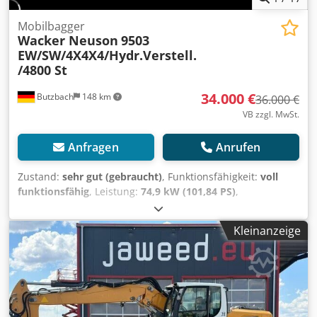
Mobilbagger
Wacker Neuson
9503
EW/SW/4X4X4/Hydr.Verstell.
/4800 St
34.000 €
Butzbach
148 km
36.000 €
VB zzgl. MwSt.
Anfragen
Anrufen
Zustand:
sehr gut (gebraucht)
, Funktionsfähigkeit:
voll
funktionsfähig
, Leistung:
74,9 kW (101,84 PS)
,
Kraftstofftyp:
Diesel
, Gesamtgewicht:
10.500 kg
,
Betriebsgewicht:
10.500 kg
, Erstzulassung:
01/2009
,
Kleinanzeige
Baujahr:
2009
, Betriebsstunden:
4.809 h
, Wacker
Neuson9503 EW/SW/4X4X4/Hydr. Verstell. /4800 Std.
Crodpszduh Usfx Ab Sef • Hersteller: Wacker Neuson • Typ:
9503 WD • Baujahr: 2009 • Betriebsstunden: 4809 Std. •
Überlastwarneinrichtung • Transportmaßen: L: 5,88 Meter
X B: 1,92 Meter X H: 2,88 Meter • Leistung: 74,9 KW/102 PS •