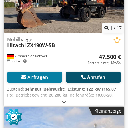
1
/
17
Mobilbagger
Hitachi
ZX190W-5B
47.500 €
Zimmern ob Rottweil
360 km
Festpreis zzgl. MwSt.
Anfragen
Anrufen
Zustand:
sehr gut (gebraucht)
, Leistung:
122 kW (165,87
PS)
, Betriebsgewicht:
20.200 kg
, Reifengröße:
10.00-20
,
Reifenzustand:
30 %
, Baujahr:
2015
, Betriebsstunden:
9.051 h
, Ausstattung:
Klimaanlage
, Hitachi ZX190W-5B
Kleinanzeige
Baujahr 2015 Betriebsstunden 9.051 std. Geschlossene
Kabine Klimaanlage Radio Rückfahrkamera
Verstellausleger Stiel: 2,40m. Crjdpfx Ajzqu I Uob Sof