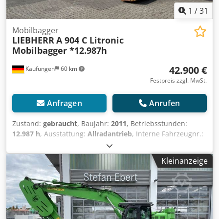
1
/
31
Mobilbagger
LIEBHERR
A 904 C Litronic
Mobilbagger *12.987h
42.900 €
Kaufungen
60 km
Festpreis zzgl. MwSt.
Anfragen
Anrufen
Zustand:
gebraucht
, Baujahr:
2011
, Betriebsstunden:
12.987 h
, Ausstattung:
Allradantrieb
, Interne Fahrzeugnr.:
MK300045 Ab sofort verfügbar auf unserem Hof in
Kaufungen. Mehr INFO unter: ? Luis Lucena ? Viktoria
Kleinanzeige
Sologubova Deutsch Liebherr A 904 C Litronic Mobilbagger
| 20 t | 12.987 Betriebsstunden Zum Verkauf steht ein
gebrauchter Liebherr A 904 C Litronic Mobilbagger aus
dem Baujahr 2011. Die Maschine verfügt über
Allradantrieb und eine Schnellwechseleinrichtung. Mit
einem Gewicht von 20.000 kg eignet sich der Mobilbagger