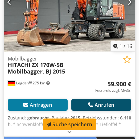
1
/
16
Mobilbagger
HITACHI
ZX 170W-5B
Mobilbagger, BJ 2015
59.900 €
Legden
275 km
Festpreis zzgl. MwSt.
Anfragen
Anrufen
Zustand:
gebraucht
, Baujahr:
2015
, Betriebsstunden:
6.110
Suche speichern
h
, * Schwenklöffel Csdpfezpg A Ijx Ab Ssrf * Tieflöffel *
Lehnhoff MS10 * Planierschild * Rückfahrkamera *
Gewicht: 19.250 kg -----Interne Fahrzeugnummer: 12319