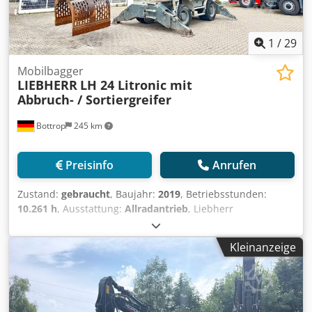
1
/
29
Mobilbagger
LIEBHERR
LH 24 Litronic mit
Abbruch- / Sortiergreifer
Bottrop
245 km
Preisinfo
Anrufen
Zustand:
gebraucht
, Baujahr:
2019
, Betriebsstunden:
10.261 h
, Ausstattung:
Allradantrieb
, Liebherr
Mobilbagger LH24 Typ: LH24 LITRONIC Bj. 2019
Seriennummer : WLHZ1251TZK117267 Arbeitstunden :
Kleinanzeige
10261 h 4 Zylinder Liebherr Motor 105 KW 4x Hydrl.
Abstützpunkte + Liebherr SG25 Abbruch- / Sortiergreifer
Gerne unterstützen wir Sie auch im Bereich
Finanzierung/Leasing mit unserem Partnern. Crsdpfx
Abozq Ilae Sef Alle Angaben ohne Gewähr. Irrtum und