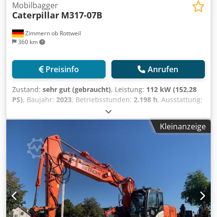
Mobilbagger
Caterpillar
M317-07B
Zimmern ob Rottweil
360 km
Preisinfo
Anrufen
Zustand:
sehr gut (gebraucht)
, Leistung:
112 kW (152,28
PS)
, Baujahr:
2023
, Betriebsstunden:
2.198 h
, Ausstattung:
Kabine, Klimaanlage
, CATERPILLAR M317-07B Baujahr 2023
Betriebsstunden 2.198 std. Geschlossene Kabine Codpjyi
Kleinanzeige
Tp Nsfx Ab Serf Klimaanlage Radio Rück- und
Seitenkamera Verstellausleger Stiel: 2,50m. Vollverrohrung
(Hammer-, Greifer-, Schere-) Schnellwechsler OQ70/55 1 x
Löffel Zentralschmieranlage Reifengröße: 10.00-20 ca. 40%
erhalten Schildabstützung Motor mit 112kW CE
Betriebsgewicht: 18.4 to.