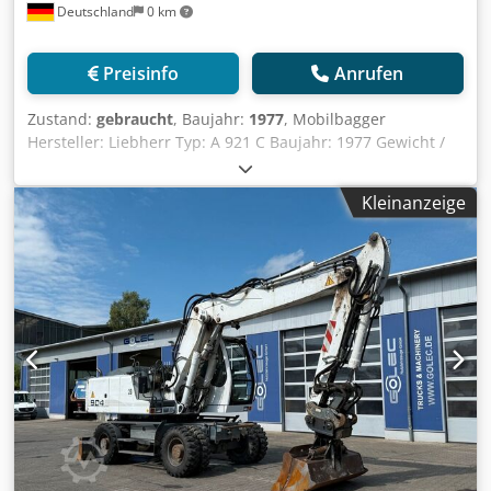
Deutschland
0 km
Preisinfo
Anrufen
Zustand:
gebraucht
, Baujahr:
1977
, Mobilbagger
Hersteller: Liebherr Typ: A 921 C Baujahr: 1977 Gewicht /
Einsatzgewicht: ca. 18.000 kg Transportlänge: ca. 8,50 –
9,00 m Transportbreite: ca. 2,48 – 2,50 m Höhe (über
Kleinanzeige
Kabine): ca. 3,15 – 3,20 m Motor & Antrieb Motortyp: Deutz
F6L 912 (luftgekühlter 6-Zylinder-Saugdiesel) Leistung: ca.
100 – 106 PS (70 – 78 kW) bei 2.300 U/min Hubraum: 5,6
Liter (5.652 cm³) Kühlsystem: Luftkühlung (sehr
wartungsarm, ideal für Kaltstarts) Höchstgeschwindigkeit:
ca. 20 km/h (Hydrostatischer Fahrantrieb mit
Stufenregelung) Hydraulik & Arbeitseinrichtung
Hydrauliksystem: Hydromatik-Axialkolbenpumpen mit
leistungsgeregelter Summensteuerung Tankinhalt
Hydrauliköl: ca. 270 Liter Tankinhalt Diesel: ca. 228 Liter
Cedpfxezrzyme Ab Ssrf Standard-Tieflöffelvolumen: ca.
0,60 – 1,00 m³ 5826