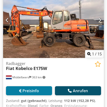
Vollverrohrung (Hammer-, Greifer-, Schere-)
Schnellwechsler OQ70/55 Zentralschmieranlage Löffel -
700mm breit Reifengröße: 10.00-20 ca. 30% erhalten
Schildabstützung Motor mit 122kW CE Betriebsgewicht:
20,2 to.
1
/
15
Radbagger
Fiat Kobelco
E175W
Middelbeers
363 km
Preisinfo
Anrufen
Zustand:
gut (gebraucht)
, Leistung:
112 kW (152,28 PS)
,
Kraftstofftyp:
Diesel
, Farbe:
Orange
, Erstzulassung: