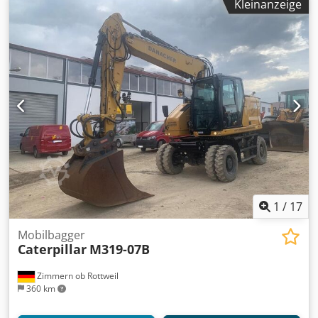
Kleinanzeige
Baujahr 2016 Betriebsstunden 11.413 std. Geschlossene
Kabine Klimaanlage Radio Rückfahrkamera
Verstellausleger Stiel: 2,60m. Vollverrohrung (Hammer-,
Greifer-, Schere-) Schnellwechsler SW48 Likufix
Zentralschmieranlage Hydr. Grabenraumlöffel 2,00m. breit
Reifengröße: 10.00-20 ca. 30-40% erhalten
Schildabstützung Motor mit 120kW Credszd S N Aspfx Ab
Sof CE Betriebsgewicht: 20,5 to.
1
/
17
Mobilbagger
Caterpillar
M319-07B
Zimmern ob Rottweil
360 km