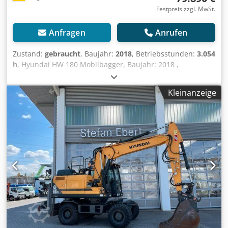
Festpreis zzgl. MwSt.
Anfragen
Anrufen
Zustand:
gebraucht
, Baujahr:
2018
, Betriebsstunden:
3.054
h
, Hyundai HW 180 Mobilbagger, Baujahr: 2018 ,
Betriebsstunden: nur 3.054h!, HS10 Schnellwechsler
hydraulsich, hydr. Grabenräumer, Schildabstützung,
Kleinanzeige
Verstellausleger, Hammer- Scherenhydraulik, Kamera
Rechts, links & Heck, Radio, Klimaanlage, Motor:
[127kW/173PS], Gewicht: 18.770kg, guter Zustand,
einsatzbereit!, Auf Wunsch unterbreiten wir Ihnen ein
Leasing- oder Finanzierungsangebot., Herr Mihm (Tel.
betreut Sie gerne., Weitere Informationen finden Sie auf
unserer Homepage., Irrtümer und Zwischenverkauf
vorbehalten! englisch: Hyundai HW 180 Mobile Excavator,
Year of Manufacture: 2018, Operating Hours: only 3.054
hours!, HS10 hydraulic quick coupler, hydraulic trencher,
blade support, adjustable boom, hammer and shear
hydraulics, cameras on the right, left, and rear, radio, air
conditioning, Engine: [127 kW/173 PS], Weight: 18.770 kg,