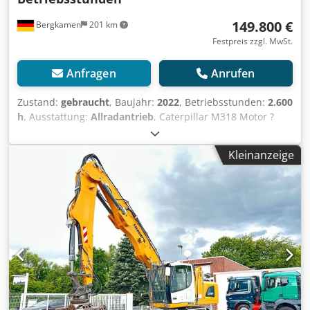
149.800 €
Bergkamen
201 km
Festpreis zzgl. MwSt.
Anfragen
Anrufen
Zustand:
gebraucht
, Baujahr:
2022
, Betriebsstunden:
2.600
h
, Ausstattung:
Allradantrieb
, Caterpillar M318 Motor ?
Motor: Cat C4.4 ? Leistung (ISO 14396): 129 kW / ca. 176 PS
? Hubraum: 4,4 l ? Zylinder: 4 ? Emission: EU Stage V
Kleinanzeige
Fahrleistung Höchstgeschwindigkeit: bis ca. 35 km/h *
Antrieb: hydrostatischer Fahrantrieb * Lenkung: Allrad mit
Pendelachse Tank & Hydraulik Dieseltank: ca. 350 Liter *
Hydrauliksystem: Load-Sensing Hydraulik mit mehreren
Zusatzkreisen für Anbaugeräte Klimaanlage Cjdpfjzqx Rtjx
Ab Serf Erst 2600 Betriebsstunden und eine sehr gute
Zustand