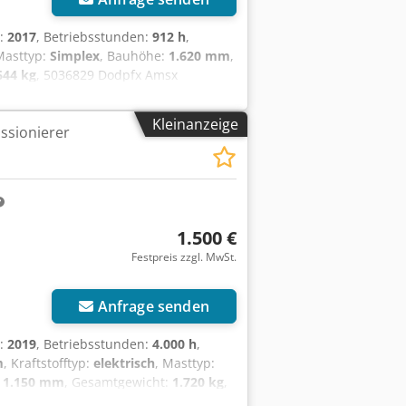
r:
2017
, Betriebsstunden:
912 h
,
Masttyp:
Simplex
, Bauhöhe:
1.620 mm
,
644 kg
, 5036829 Dodpfx Amsx
S, 620
Kleinanzeige
ssionierer
1.500 €
Festpreis zzgl. MwSt.
Anfrage senden
r:
2019
, Betriebsstunden:
4.000 h
,
m
, Kraftstofftyp:
elektrisch
, Masttyp:
:
1.150 mm
, Gesamtgewicht:
1.720 kg
,
riedetails: 24 V, 3NXS, 420 Ah,