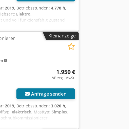
hr:
2019
, Betriebsstunden:
4.778 h
,
riebsart:
Elektro
,
t und voll funktionsfähig Zustand
yp: PzS Batterie Baujahr: 2019
Kleinanzeige
nierer
km
1.950 €
VB zzgl. MwSt.
Anfrage senden
hr:
2019
, Betriebsstunden:
3.020 h
,
offtyp:
elektrisch
, Masttyp:
Simplex
,
Hochhubkommissionierer
tand: Einsatzbereit und voll