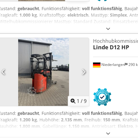
Zustand:
gebraucht
, Funktionsfähigkeit:
voll funktionsfähig
, Bauja
Tragkraft:
1.000 kg
, Kraftstofftyp:
elektrisch
, Masttyp:
Simplex
, Ant
Mittelhubkommissionierer Masttyp: Standard Zustand: Einsatzberei
Technisch: gut Batterie Volt: 24V Dkodpszqwt Tefx Amgor Batterie T
Hochhubkommissio
Linde
D12 HP
Niederlangen
290 
1
/
9
Zustand:
gebraucht
, Funktionsfähigkeit:
voll funktionsfähig
, Bauja
Tragkraft:
1.200 kg
, Hubhöhe:
2.135 mm
, Freihub:
150 mm
, Kraftst
Bauhöhe:
1.800 mm
, Gabellänge:
1.150 mm
, Antriebsart:
Elektro
, 
Lastschwerpunkt: 600 Masttyp: Standard Dkedpfx Ajzqwt Hsmgor Zus