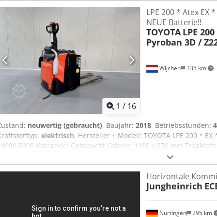
funktionsfähig Zustand Technisch: gut Batterie Volt: 24V Batterie Ty
LPE 200 * Atex EX *
2019 Mastschutz aus Plexi-Glas, Fahrerschutzdach Standard, Komb
NEUE Batterie!!
PU-Lastrollen, Initialhub
TOYOTA
LPE 200 
Pyroban 3D / Z22
Wijchen
335 km
1
/
16
Zustand:
neuwertig (gebraucht)
, Baujahr:
2018
, Betriebsstunden:
4
Kraftstofftyp:
elektrisch
, Hersteller + Modell: TOYOTA LPE 200 * EX 
24090.5905 Kategorie: Gebraucht Gabeln: 1150 x 570 mm Tragkraft:
Betriebsstunden: 4918 Stunden Djdpfx Aszq Uhzsmgokr Batterie: K
2025 Optionen: * EX * Atex - Pyroban !!!! Gasgruppe = IIIB Typ = 3D
Horizontale Kommi
Temperaturklasse = T4 (135°C)
Jungheinrich
EC
Nürtingen
295 km