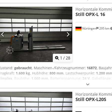
Baujahr: 2019
Horizontale Kommi
Still
OPX-L 16
Nürtingen
295 km
1
/
28
Zustand:
gebraucht
, Maschinen-/Fahrzeugnummer:
16872
, Baujah
Tragkraft:
1.600 kg
, Hubhöhe:
800 mm
, Lastschwerpunkt:
1.200 m
Simplex
, Bauhöhe:
1.660 mm
, Batteriespannung:
24 V
, Gabellänge
5077218 Dksdpfx Amjym Hyvegsr Seriennummer: F21081V00001 Batter
Baujahr: 2019
Horizontale Kommi
Still
OPX-L20S