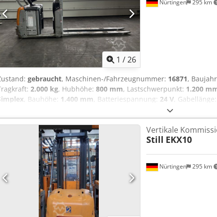
Nürtingen
295 km
1
/
26
Zustand:
gebraucht
, Maschinen-/Fahrzeugnummer:
16871
, Baujah
Tragkraft:
2.000 kg
, Hubhöhe:
800 mm
, Lastschwerpunkt:
1.200 m
Simplex
, Bauhöhe:
1.400 mm
, Batteriespannung:
24 V
, Gabellänge
5077217 Seriennummer: F21080X00057 Dodpfx Amsym Hx Esgjkr Batt
Baujahr: 2019
Vertikale Kommissi
Still
EKX10
Nürtingen
295 km