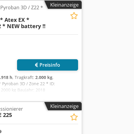
p: Lithium-Ionen Batterie Baujahr:
Kleinanzeige
 Pyroban 3D / Z22 *
iinstrument, PU-Antriebsrad, Tandem-
* Atex EX *
 * NEW battery !!
Preisinfo
.918 h
, Tragkraft:
2.000 kg
,
* Pyroban 3D / Zone 22 * ID:
 2000 kg Baujahr: 2018
omplett NEU * 24V / 344Ah * Baujahr
 (zugelassen für ZONE 22)
Kleinanzeige
ssionierer
E 225