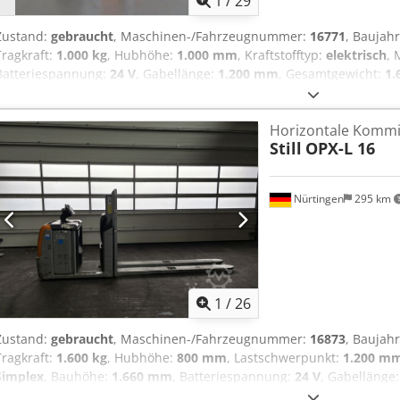
1
/
29
Zustand:
gebraucht
, Maschinen-/Fahrzeugnummer:
16771
, Baujah
Tragkraft:
1.000 kg
, Hubhöhe:
1.000 mm
, Kraftstofftyp:
elektrisch
, 
Batteriespannung:
24 V
, Gabellänge:
1.200 mm
, Gesamtgewicht:
1.
Rphljgokr Seriennummer: 612101H00250 Batterie-Details: 24 V, 4 Pz
Horizontale Kommi
Still
OPX-L 16
Nürtingen
295 km
1
/
26
Zustand:
gebraucht
, Maschinen-/Fahrzeugnummer:
16873
, Baujah
Tragkraft:
1.600 kg
, Hubhöhe:
800 mm
, Lastschwerpunkt:
1.200 m
Simplex
, Bauhöhe:
1.660 mm
, Batteriespannung:
24 V
, Gabellänge
5077219 Dkodpfx Ameym Hzaogor Seriennummer: F21081V00002 Batte