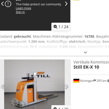
1
/
24
Zustand:
gebraucht
, Maschinen-/Fahrzeugnummer:
16788
, Baujah
Lastschwerpunkt:
1.200 mm
, Kraftstofftyp:
elektrisch
, Masttyp:
Son
Batteriespannung:
24 V
, Gabellänge:
2.400 mm
, Gesamtgewicht:
1.
90497562 Dedpox Tmmkjfx Amgekr Batteriedaten: 24 V, 3 PzS, 465 
Vertikale Kommissi
Still
EK-X 10
Nürtingen
295 km