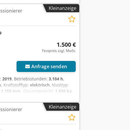
Kleinanzeige
ssionierer
1.500 €
Festpreis zzgl. MwSt.
Anfrage senden
r:
2019
, Betriebsstunden:
3.104 h
,
m
, Kraftstofftyp:
elektrisch
, Masttyp:
:
1.150 mm
, Gesamtgewicht:
1.600 kg
,
iedetails: 24 V, 3NXS, 420 Ah,
Kleinanzeige
ssionierer