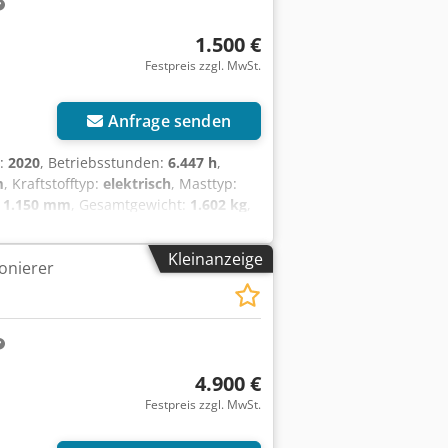
1.500 €
Festpreis zzgl. MwSt.
Anfrage senden
r:
2020
, Betriebsstunden:
6.447 h
,
m
, Kraftstofftyp:
elektrisch
, Masttyp:
:
1.150 mm
, Gesamtgewicht:
1.602 kg
,
eriedaten: 24 V, 4PZM, 620 Ah,
Kleinanzeige
onierer
4.900 €
Festpreis zzgl. MwSt.